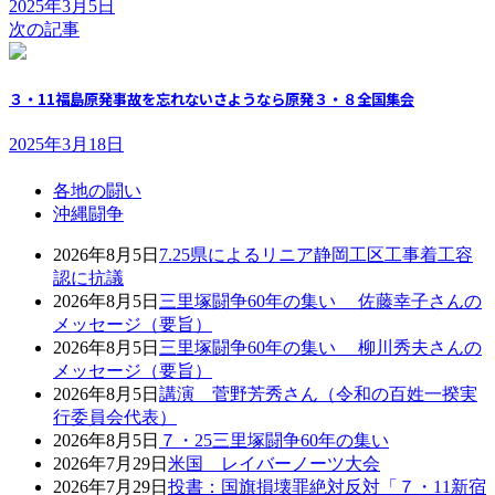
2025年3月5日
次の記事
３・11福島原発事故を忘れないさようなら原発３・８全国集会
2025年3月18日
各地の闘い
沖縄闘争
2026年8月5日
7.25県によるリニア静岡工区工事着工容
認に抗議
2026年8月5日
三里塚闘争60年の集い 佐藤幸子さんの
メッセージ（要旨）
2026年8月5日
三里塚闘争60年の集い 柳川秀夫さんの
メッセージ（要旨）
2026年8月5日
講演 菅野芳秀さん（令和の百姓一揆実
行委員会代表）
2026年8月5日
７・25三里塚闘争60年の集い
2026年7月29日
米国 レイバーノーツ大会
2026年7月29日
投書：国旗損壊罪絶対反対「７・11新宿