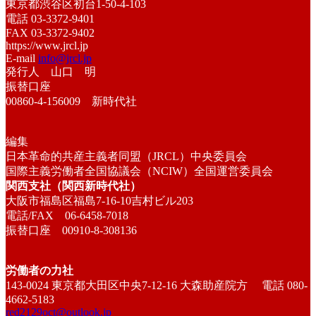
東京都渋谷区初台1-50-4-103
電話 03-3372-9401
FAX 03-3372-9402
https://www.jrcl.jp
E-mail
info@jrcl.jp
発行人 山口 明
振替口座
00860-4-156009 新時代社
編集
日本革命的共産主義者同盟（JRCL）中央委員会
国際主義労働者全国協議会（NCIW）全国運営委員会
関西支社（関西新時代社）
大阪市福島区福島7-16-10吉村ビル203
電話/FAX 06-6458-7018
振替口座 00910-8-308136
労働者の力社
143-0024 東京都大田区中央7-12-16 大森助産院方 電話 080-
4662-5183
red2129oct@outlook.jp