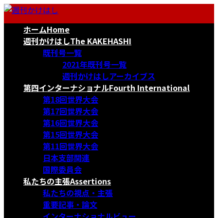
コ
ナ
ン
ビ
ホーム
Home
テ
ゲ
ン
ー
週刊かけはし
The KAKEHASHI
ツ
シ
既刊号一覧
へ
ョ
2021年既刊号一覧
ス
ン
週刊かけはしアーカイブス
キ
に
第四インターナショナル
Fourth International
ッ
移
第18回世界大会
プ
動
第17回世界大会
第16回世界大会
第15回世界大会
第11回世界大会
日本支部関連
国際委員会
私たちの主張
Assertions
私たちの視点・主張
重要記事・論文
インターナショナルビュー