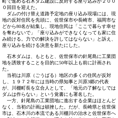
町で進める石木ダム建設に反対する座り込みが２００
日
０回目を迎えた。
時
:
ダムの付け替え道路予定地の座り込み現場には、現
地の反対住民を先頭に、佐世保市や長崎市、福岡市な
どから80名が結集し、現地住民は「ここで暮らす幸せ
を奪わないで」「座り込みができなくなっても家に住
み続ける。力での解決を許してはならない」と訴え、
座り込みを続ける決意を新たにした。
石木ダムは、もともと、佐世保市の針尾島に工業団
地を誘致することを目的に50年以上も前に計画され
た。
当初は川原（ごうばる）地区の多くの住民が反対
し、１９７２年には当時の県知事と川原3郷の代表
が、川棚町長を立合人として、「地元の了解なしでは
ダムは作らない」という覚書にも署名した。
一方、針尾島の工業団地に進出する企業はほとんど
なく、当初の計画は頓挫した。だが、長崎県と佐世保
市は、石木川の本流である川棚川の治水と佐世保市へ