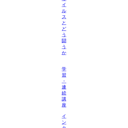
イ
ル
ス
と
ど
う
闘
う
か
学
習
・
連
続
講
座
イ
ン