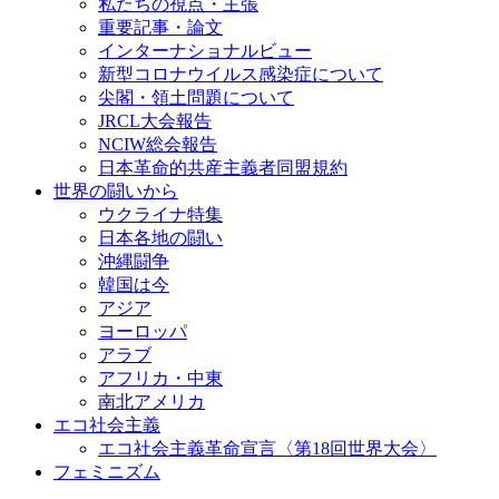
私たちの視点・主張
重要記事・論文
インターナショナルビュー
新型コロナウイルス感染症について
尖閣・領土問題について
JRCL大会報告
NCIW総会報告
日本革命的共産主義者同盟規約
世界の闘いから
ウクライナ特集
日本各地の闘い
沖縄闘争
韓国は今
アジア
ヨーロッパ
アラブ
アフリカ・中東
南北アメリカ
エコ社会主義
エコ社会主義革命宣言〈第18回世界大会〉
フェミニズム