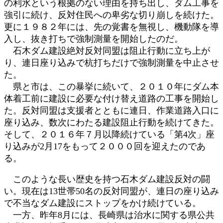
の利水という根拠のない理由を持ち出し、ダム工事を
強引に続け、反対住民への卑劣な切り崩しを続けた。
更に１９８２年には、先の覚書を無視し、機動隊を導
入し、抜き打ちで強制測量を開始したのだ。
石木ダム建設絶対反対同盟は阻止行動に立ち上が
り、連日座り込みで杭打ちだけで強制測量を中止させ
た。
県と市は、この暴挙に続いて、２０１０年にダム本
体着工前に建設に必要な付け替え道路の工事を開始し
た。反対同盟は支援者とともに連日、作業道路入口に
座り込み、数次にわたる建設阻止行動を続けてきた。
そして、２０１６年７月以降続けている「第4次」座
り込みが2月17をもって２０００回を迎えたのであ
る。
このような長い歴史を持つ石木ダム建設反対の闘
い。現在は13世帯50名の反対同盟が、連日の座り込み
で不当なダム建設にストップをかけ続けている。
一方、昨年8月には、長崎県は治水に関する県公共