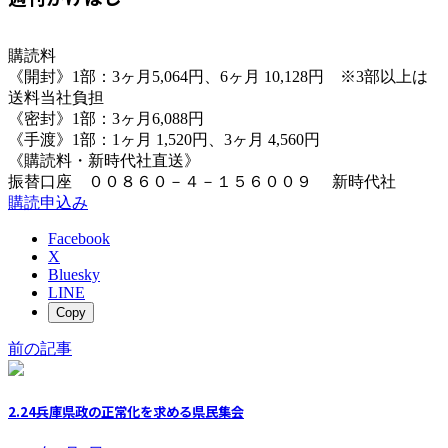
購読料
《開封》1部：3ヶ月5,064円、6ヶ月 10,128円 ※3部以上は
送料当社負担
《密封》1部：3ヶ月6,088円
《手渡》1部：1ヶ月 1,520円、3ヶ月 4,560円
《購読料・新時代社直送》
振替口座 ００８６０－４－１５６００９ 新時代社
購読申込み
Facebook
X
Bluesky
LINE
Copy
前の記事
2.24兵庫県政の正常化を求める県民集会