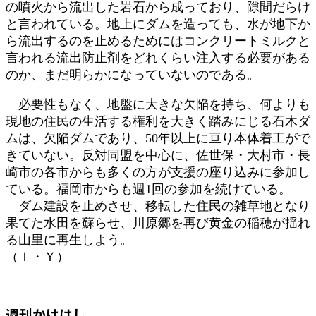
の噴火から流出した岩石から成っており、隙間だらけ
と言われている。地上にダムを造っても、水が地下か
ら流出するのを止めるためにはコンクリートミルクと
言われる流出防止剤をどれくらい注入する必要がある
のか、まだ明らかになっていないのである。
必要性もなく、地盤に大きな欠陥を持ち、何よりも
現地の住民の生活する権利を大きく踏みにじる石木ダ
ムは、欠陥ダムであり、50年以上に亘り本体着工がで
きていない。反対同盟を中心に、佐世保・大村市・長
崎市の各市からも多くの方が支援の座り込みに参加し
ている。福岡市からも週1回の参加を続けている。
ダム建設を止めさせ、移転した住民の雑草地となり
果てた水田を蘇らせ、川原郷を再び黄金の稲穂が揺れ
る山里に再生しよう。
（Ｉ・Ｙ）
週刊かけはし