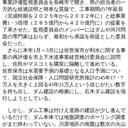
事業評価監視委員会を長崎市で開き、県の担当者の一
方的な経過説明と簡単な質疑で、工事期間の7年延長
（完成時期を２０２５年から２０３２年に）と総事業
費1・5倍増（２８５億円から４２０億円に）の提案を
了承させた。監視委員会のメンバーにはダムや河川問
題の専門家はおらず、最初から承認を前提とした委員
会だった。
さらに本年1月～3月には佐世保市が利水に関する事
業の再評価を市上下水道事業経営検討委員会に諮問
し、住民やマスコミを隣室に隔離して進めている。
佐世保市は水需要予測の基礎となる人口予測につい
て、国立社会保障・人口問題研究所推計の45年17・7
万人を大きく上回る43年21万人という信じがたい数字
を持ち出し、ダム建設の根拠にし、石木ダム建設を強
行しようとしている。
しかし、ダム工事は付けえ道路の建設が少し進んで
いるだけで、ダム本体では地盤調査のボーリング調査
がまだ終わっていない。川原地区の地盤は数次の火山