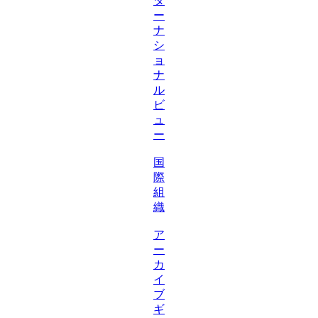
タ
ー
ナ
シ
ョ
ナ
ル
ビ
ュ
ー
国
際
組
織
ア
ー
カ
イ
ブ
ギ