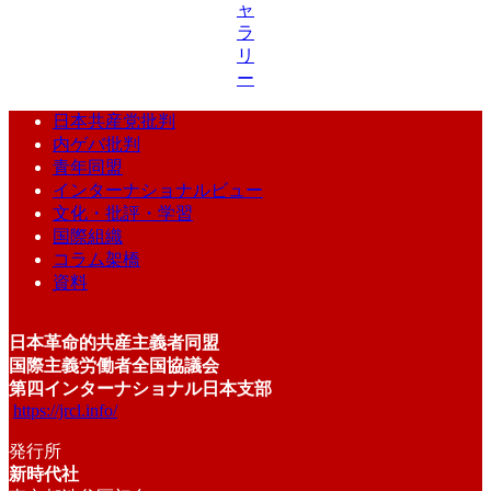
ャ
ラ
リ
ー
日本共産党批判
内ゲバ批判
青年同盟
インターナショナルビュー
文化・批評・学習
国際組織
コラム架橋
資料
日本革命的共産主義者同盟
国際主義労働者全国協議会
第四インターナショナル日本支部
https://jrcl.info/
発行所
新時代社