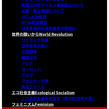
新型コロナウイルス感染症について
尖閣・領土問題について
JRCL大会報告
NCIW総会報告
日本革命的共産主義者同盟規約
世界の闘いから
World Revolution
ウクライナ特集
日本各地の闘い
沖縄闘争
韓国は今
アジア
ヨーロッパ
アラブ
アフリカ・中東
南北アメリカ
エコ社会主義
Ecological Socialism
エコ社会主義革命宣言〈第18回世界大会〉
フェミニズム
Feminism