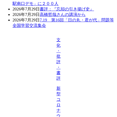
駅南口デモ」に２００人
2026年7月29日
書評：『忘却の引き揚げ史』
2026年7月29日
高橋哲哉さんの講演から
2026年7月29日
7.19 第16回「日の丸・君が代」問題等
全国学習交流集会
文
化
・
批
評
・
書
評
新
型
コ
ロ
ナ
ウ