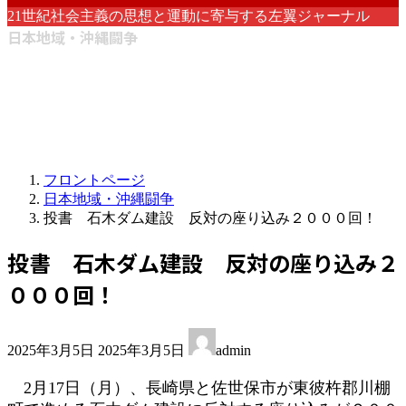
21世紀社会主義の思想と運動に寄与する左翼ジャーナル
日本地域・沖縄闘争
フロントページ
日本地域・沖縄闘争
投書 石木ダム建設 反対の座り込み２０００回！
投書 石木ダム建設 反対の座り込み２
０００回！
最
2025年3月5日
2025年3月5日
admin
終
更
2月17日（月）、長崎県と佐世保市が東彼杵郡川棚
新