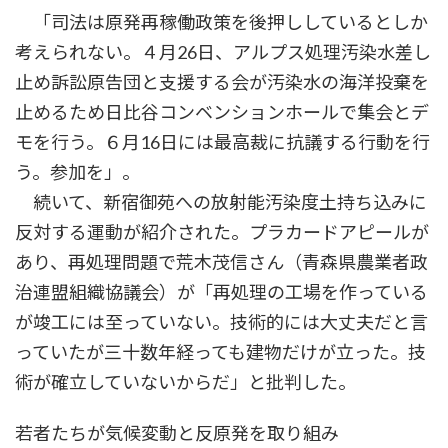
「司法は原発再稼働政策を後押ししているとしか
考えられない。４月26日、アルプス処理汚染水差し
止め訴訟原告団と支援する会が汚染水の海洋投棄を
止めるため日比谷コンベンションホールで集会とデ
モを行う。６月16日には最高裁に抗議する行動を行
う。参加を」。
続いて、新宿御苑への放射能汚染度土持ち込みに
反対する運動が紹介された。プラカードアピールが
あり、再処理問題で荒木茂信さん（青森県農業者政
治連盟組織協議会）が「再処理の工場を作っている
が竣工には至っていない。技術的には大丈夫だと言
っていたが三十数年経っても建物だけが立った。技
術が確立していないからだ」と批判した。
若者たちが気候変動と反原発を取り組み