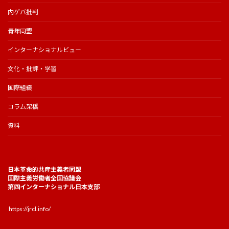
内ゲバ批判
青年同盟
インターナショナルビュー
文化・批評・学習
国際組織
コラム架橋
資料
日本革命的共産主義者同盟
国際主義労働者全国協議会
第四インターナショナル日本支部
https://jrcl.info/