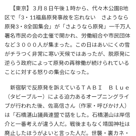
時
【東京】３月８日午後１時から、代々木公園B地
:
区で「3・11福島原発事故を忘れない さようなら
原発3・8全国集会」が「さようなら原発」一千万人
署名市民の会の主催で開かれ、労働組合や市民団体
など３０００人が集まった。この日はあいにくの雪
がチラつく非常に寒い天候ではあったが、脱原発に
逆らう政府によって原発の再稼働が続けられている
ことに対する怒りの集会になった。
新宿駅で反原発を訴えているＴＡＢＩ Ｂｌｕｅ
（タビーブルー）による迫力あるオープニングライ
ブが行われた後、佐高信さん（作家・呼びかけ人）
は「石橋湛山議員連盟で話をした。石橋湛山は岸信
介と一番考えが違う人だ。戦後まもなく靖国神社は
廃止したほうがよいと言った人だ。世襲・裏カネ・