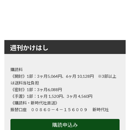
週刊かけはし
購読料
《開封》1部：3ヶ月5,064円、6ヶ月 10,128円 ※3部以上
は送料当社負担
《密封》1部：3ヶ月6,088円
《手渡》1部：1ヶ月 1,520円、3ヶ月 4,560円
《購読料・新時代社直送》
振替口座 ００８６０－４－１５６００９ 新時代社
購読申込み