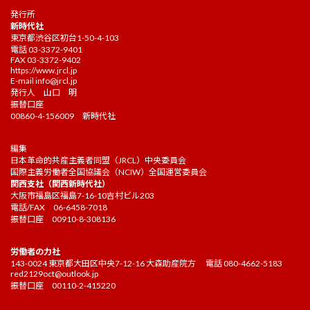
発行所
新時代社
東京都渋谷区初台1-50-4-103
電話 03-3372-9401
FAX 03-3372-9402
https://www.jrcl.jp
E-mail
info@jrcl.jp
発行人 山口 明
振替口座
00860-4-156009 新時代社
編集
日本革命的共産主義者同盟（JRCL）中央委員会
国際主義労働者全国協議会（NCIW）全国運営委員会
関西支社（関西新時代社）
大阪市福島区福島7-16-10吉村ビル203
電話/FAX 06-6458-7018
振替口座 00910-8-308136
労働者の力社
143-0024 東京都大田区中央7-12-16 大森助産院方 電話 080-4662-5183
red2129oct@outlook.jp
振替口座 00110-2-415220