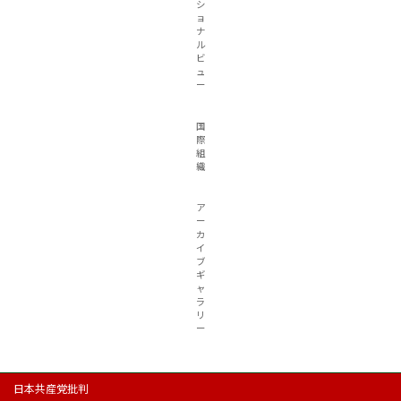
シ
ョ
ナ
ル
ビ
ュ
ー
国
際
組
織
ア
ー
カ
イ
ブ
ギ
ャ
ラ
リ
ー
日本共産党批判