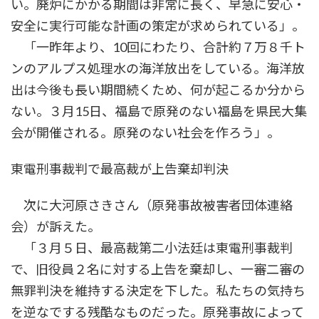
い。廃炉にかかる期間は非常に長く、早急に安心・
安全に実行可能な計画の策定が求められている」。
「一昨年より、10回にわたり、合計約７万８千ト
ンのアルプス処理水の海洋放出をしている。海洋放
出は今後も長い期間続くため、何が起こるか分から
ない。３月15日、福島で原発のない福島を県民大集
会が開催される。原発のない社会を作ろう」。
東電刑事裁判で最高裁が上告棄却判決
次に大河原さきさん（原発事故被害者団体連絡
会）が訴えた。
「３月５日、最高裁第二小法廷は東電刑事裁判
で、旧役員２名に対する上告を棄却し、一審二審の
無罪判決を維持する決定を下した。私たちの気持ち
を逆なでする残酷なものだった。原発事故によって