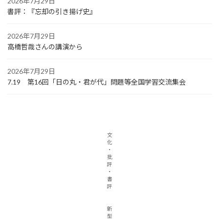
2026年7月29日
書評：『忘却の引き揚げ史』
2026年7月29日
高橋哲哉さんの講演から
2026年7月29日
7.19 第16回「日の丸・君が代」問題等全国学習交流集会
文
化
・
批
評
・
書
評
新
型