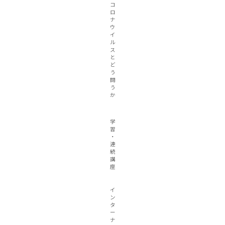
コ
ロ
ナ
ウ
イ
ル
ス
と
ど
う
闘
う
か
学
習
・
連
続
講
座
イ
ン
タ
ー
ナ