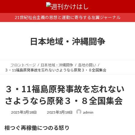
コ
ナ
ン
ビ
テ
ゲ
21世紀社会主義の思想と運動に寄与する左翼ジャーナル
ン
ー
ツ
シ
へ
ョ
日本地域・沖縄闘争
ス
ン
キ
に
ッ
移
プ
動
フロントページ
日本地域・沖縄闘争
各地の闘い
３・11福島原発事故を忘れないさようなら原発３・８全国集会
３・11福島原発事故を忘れない
さようなら原発３・８全国集会
最
2025年3月18日
2025年3月18日
admin
終
更
相つぐ再稼働につのる怒り
新
日