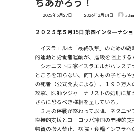
ちあがろう！
最
2025年5月27日
2026年2月14日
adm
終
更
２０２５年５月15日 第四インターナシ
新
日
時
イスラエルは「最終攻撃」のための戦
:
的運動と労働者運動が、虐殺を阻止する
シオニスト国家イスラエルがパレスチナ
ところを知らない。何千人もの子どもや
の死者（公式発表による）、１９０万人
攻撃、医師やジャーナリストの処刑に加
さらに恐るべき様相を呈している。
３月の停戦が終わって以降、ネタニヤフ
直接的支援とヨーロッパ諸国の間接的支
物資の搬入禁止、病院・食糧インフラへ