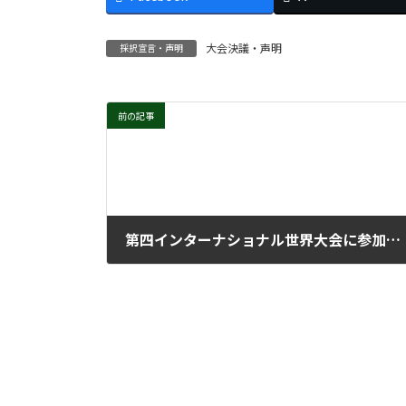
大会決議・声明
採択宣言・声明
前の記事
第四インターナショナル世界大会に参加して（その２）
2025年5月27日