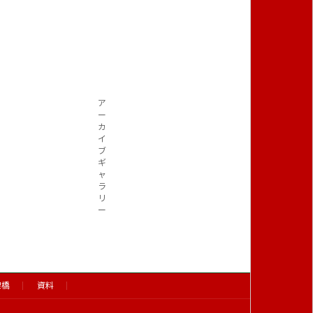
ア
ー
カ
イ
ブ
ギ
ャ
ラ
リ
ー
架橋
資料