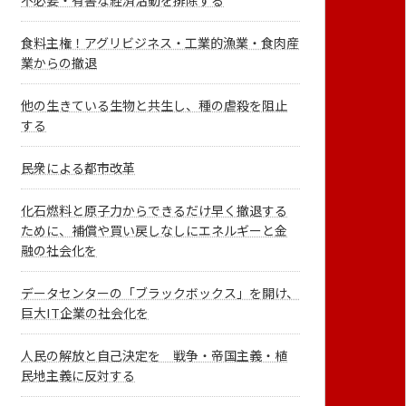
不必要・有害な経済活動を排除する
食料主権！アグリビジネス・工業的漁業・食肉産
業からの撤退
他の生きている生物と共生し、種の虐殺を阻止
する
民衆による都市改革
化石燃料と原子力からできるだけ早く撤退する
ために、補償や買い戻しなしにエネルギーと金
融の社会化を
データセンターの「ブラックボックス」を開け、
巨大IT企業の社会化を
人民の解放と自己決定を 戦争・帝国主義・植
民地主義に反対する