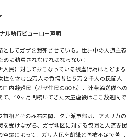
in
ョナル執行ビューロー声明
略としてガザを餓死させている。世界中の人道主義
ために動員されなければならない！
人民に対しておこなっている残虐行為はとどまる
女性を含む12万人の負傷者と５万２千人の民間人
の国内避難民（ガザ住民の80％）、連帯輸送隊への
えて、19ヶ月間続いてきた大量虐殺はここ数週間で
首相とその極右内閣、タカ派軍部は、アメリカの
援を受けながら、ガザ地区に対する包囲と人道支援
の空爆によって、ガザ人民を飢餓と医療不足で苦し