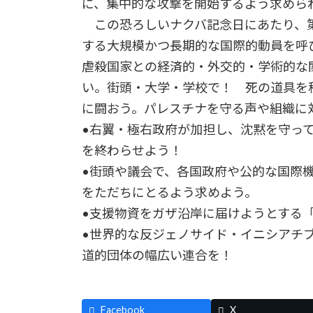
に、集中的な攻撃を開始するよう求めら
この恐ろしいナクバ記念日にあたり、
する大規模かつ長期的な国際的動員を呼
虐殺国家との経済的・外交的・学術的な
い。街頭・大学・学校で！ 死の道具を
に闘おう。パレスチナを守る声や組織に
•右翼・極右政府が加担し、沈黙を守っ
を終わらせよう！
•街頭や議会で、各国政府や公的な国際
をただちにとるよう求めよう。
•支援物資をガザ沿岸に届けようとする
•世界的な反ジェノサイド・イニシアチ
道的団体の幅広い連合を！
Facebook
X