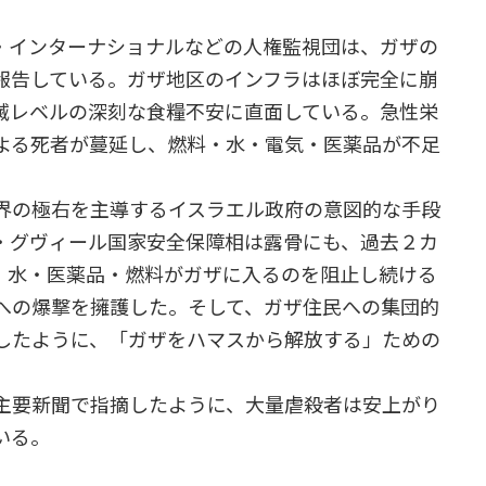
インターナショナルなどの人権監視団は、ガザの
報告している。ガザ地区のインフラはほぼ完全に崩
絶滅レベルの深刻な食糧不安に直面している。急性栄
よる死者が蔓延し、燃料・水・電気・医薬品が不足
界の極右を主導するイスラエル政府の意図的な手段
・グヴィール国家安全保障相は露骨にも、過去２カ
・水・医薬品・燃料がガザに入るのを阻止し続ける
への爆撃を擁護した。そして、ガザ住民への集団的
したように、「ガザをハマスから解放する」ための
。
主要新聞で指摘したように、大量虐殺者は安上がり
いる。