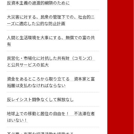
反資本主義の過渡的綱領のために
大災害に対する、民衆の管理下での、社会的ニ
ーズに適応した公的な防止計画
人間と生活環境を大事にする、無償での富の共
有
民営化・市場化に対抗した共有財（コモンズ）
と公共サービスの拡大
資金をあるところから取り立てる 資本家と富
裕層は支払わなければならない
反レイシスト闘争なくして解放なし
地球上での移動と居住の自由を！ 不法滞在者
はいない！