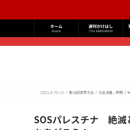
コ
ナ
ン
ビ
テ
ゲ
ン
ー
ホーム
週刊かけはし
ツ
シ
Home
The KAKEHASHI
へ
ョ
ス
ン
キ
に
ッ
移
プ
動
フロントページ
第18回世界大会
大会決議・声明
SOSパレスチナ 絶