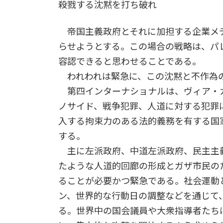
殺戮する沈黙を打ち破れ
帝国主義政府とそれに加担する企業メデ
らせようとする。この場合の戦略は、パ
容認できると思わせることである。
われわれは緊急に、この沈黙と不作為
第四インターナショナルは、ヴィア・カ
ノサイド、戦争犯罪、人道に対する犯罪
入する拘束力のある法的義務を有する国
する。
主に左派政府、中道左派政府、民主主
たような人道的回廊の形成とガザ市民の
ることが必要かつ緊急である。社会運動
ン、世界的な行動日の調整などを通じて
る。世界中の国会議員や大衆指導者たち