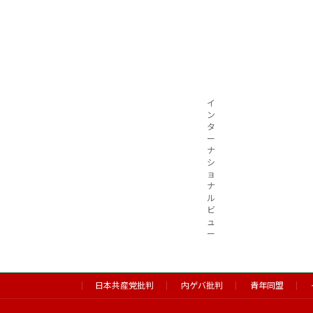
イ
ン
タ
ー
ナ
シ
ョ
ナ
ル
ビ
ュ
ー
日本共産党批判
内ゲバ批判
青年同盟