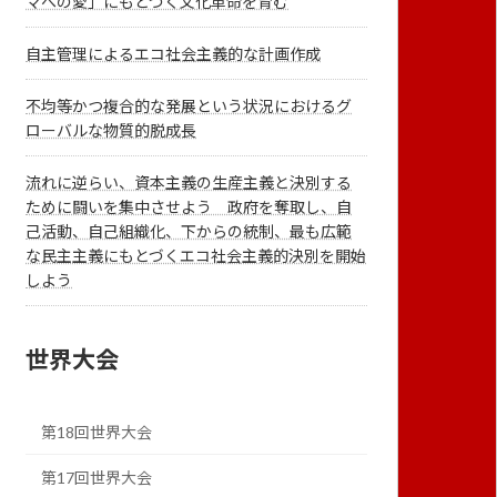
マへの愛」にもとづく文化革命を育む
自主管理によるエコ社会主義的な計画作成
不均等かつ複合的な発展という状況におけるグ
ローバルな物質的脱成長
流れに逆らい、資本主義の生産主義と決別する
ために闘いを集中させよう 政府を奪取し、自
己活動、自己組織化、下からの統制、最も広範
な民主主義にもとづくエコ社会主義的決別を開始
しよう
世界大会
第18回世界大会
第17回世界大会