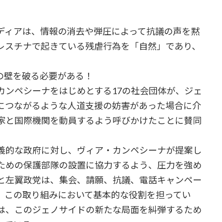
ィアは、情報の消去や弾圧によって抗議の声を黙
レスチナで起きている残虐行為を「自然」であり、
の壁を破る必要がある！
ンペシーナをはじめとする17の社会団体が、ジェ
につながるような人道支援の妨害があった場合に介
家と国際機関を動員するよう呼びかけたことに賛同
義的な政府に対し、ヴィア・カンペシーナが提案し
ための保護部隊の設置に協力するよう、圧力を強め
と左翼政党は、集会、請願、抗議、電話キャンペー
、この取り組みにおいて基本的な役割を担ってい
は、このジェノサイドの新たな局面を糾弾するため