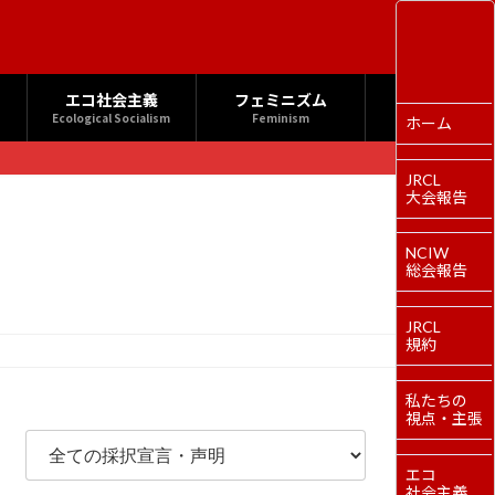
エコ社会主義
フェミニズム
Ecological Socialism
Feminism
ホーム
JRCL
大会報告
NCIW
総会報告
JRCL
規約
私たちの
視点・主張
エコ
社会主義