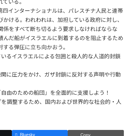
れている。
第四インターナショナルは、パレスチナ人民と連帯
びかける。われわれは、加担している政府に対し、
関係をすべて断ち切るよう要求しなければならな
積んだ船がイスラエルに到着するのを阻止するため
対する弾圧に立ち向かおう。
ているイスラエルによる包囲と殺人的な人道的封鎖
機関に圧力をかけ、ガザ封鎖に反対する声明や行動
「自由のための船団」を全面的に支援しよう！
ブを調整するため、国内および世界的な社会的・人
Bluesky
Copy