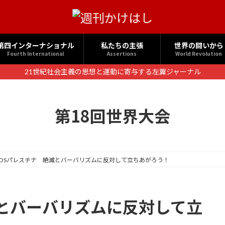
第四インターナショナル
私たちの主張
世界の闘いから
Fourth International
Assertions
World Revolution
21世紀社会主義の思想と運動に寄与する左翼ジャーナル
第18回世界大会
SOSパレスチナ 絶滅とバーバリズムに反対して立ちあがろう！
滅とバーバリズムに反対して立