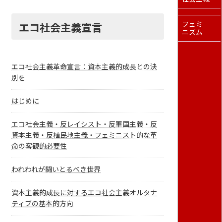
エコ社会主義宣言
フェミ
ニズム
エコ社会主義革命宣言：資本主義的成長との決
別を
はじめに
エコ社会主義・反レイシスト・反軍国主義・反
資本主義・反植民地主義・フェミニスト的な革
命の客観的必要性
われわれが闘いとるべき世界
資本主義的成長に対するエコ社会主義オルタナ
ティブの基本的方向