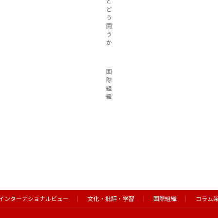
と
ど
う
闘
う
か
国
際
組
織
インターナショナルビュー
文化・批評・学習
国際組織
コラム