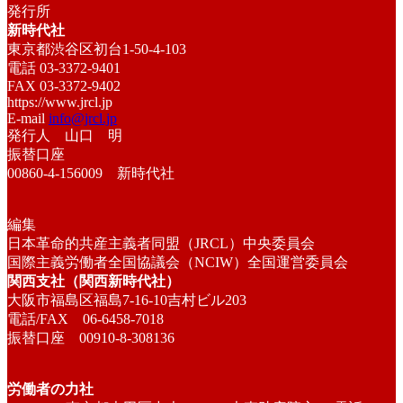
発行所
新時代社
東京都渋谷区初台1-50-4-103
電話 03-3372-9401
FAX 03-3372-9402
https://www.jrcl.jp
E-mail
info@jrcl.jp
発行人 山口 明
振替口座
00860-4-156009 新時代社
編集
日本革命的共産主義者同盟（JRCL）中央委員会
国際主義労働者全国協議会（NCIW）全国運営委員会
関西支社（関西新時代社）
大阪市福島区福島7-16-10吉村ビル203
電話/FAX 06-6458-7018
振替口座 00910-8-308136
労働者の力社