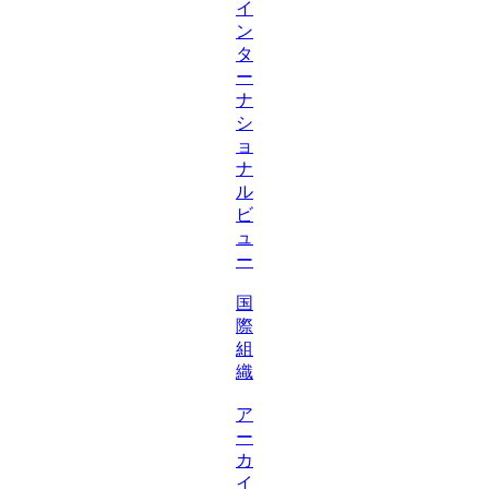
イ
ン
タ
ー
ナ
シ
ョ
ナ
ル
ビ
ュ
ー
国
際
組
織
ア
ー
カ
イ