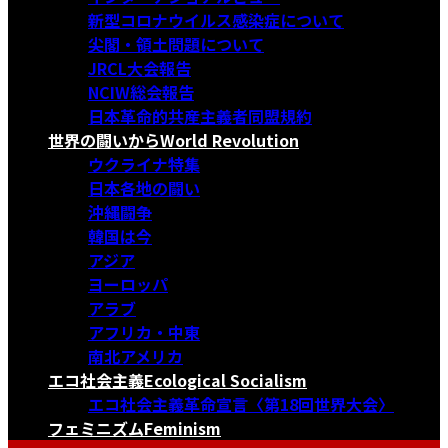
新型コロナウイルス感染症について
尖閣・領土問題について
JRCL大会報告
NCIW総会報告
日本革命的共産主義者同盟規約
世界の闘いから
World Revolution
ウクライナ特集
日本各地の闘い
沖縄闘争
韓国は今
アジア
ヨーロッパ
アラブ
アフリカ・中東
南北アメリカ
エコ社会主義
Ecological Socialism
エコ社会主義革命宣言〈第18回世界大会〉
フェミニズム
Feminism