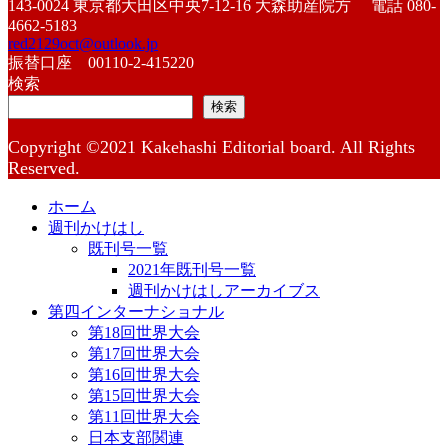
143-0024 東京都大田区中央7-12-16 大森助産院方 電話 080-
4662-5183
red2129oct@outlook.jp
振替口座 00110-2-415220
検索
検索
Copyright ©2021 Kakehashi Editorial board. All Rights
Reserved.
ホーム
週刊かけはし
既刊号一覧
2021年既刊号一覧
週刊かけはしアーカイブス
第四インターナショナル
第18回世界大会
第17回世界大会
第16回世界大会
第15回世界大会
第11回世界大会
日本支部関連