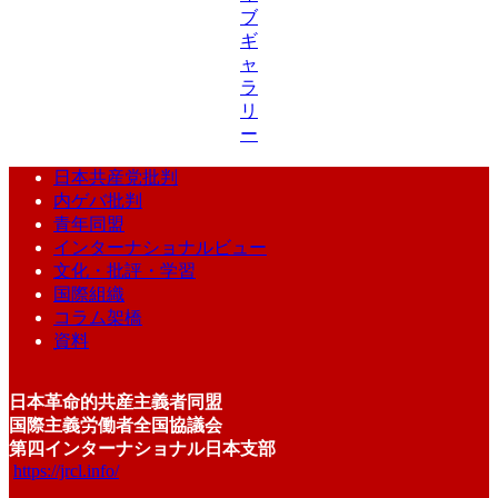
ブ
ギ
ャ
ラ
リ
ー
日本共産党批判
内ゲバ批判
青年同盟
インターナショナルビュー
文化・批評・学習
国際組織
コラム架橋
資料
日本革命的共産主義者同盟
国際主義労働者全国協議会
第四インターナショナル日本支部
https://jrcl.info/