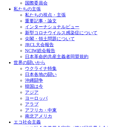
国際委員会
私たちの主張
私たちの視点・主張
重要記事・論文
インターナショナルビュー
新型コロナウイルス感染症について
尖閣・領土問題について
JRCL大会報告
NCIW総会報告
日本革命的共産主義者同盟規約
世界の闘いから
ウクライナ特集
日本各地の闘い
沖縄闘争
韓国は今
アジア
ヨーロッパ
アラブ
アフリカ・中東
南北アメリカ
エコ社会主義