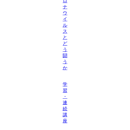
ロ
ナ
ウ
イ
ル
ス
と
ど
う
闘
う
か
学
習
・
連
続
講
座