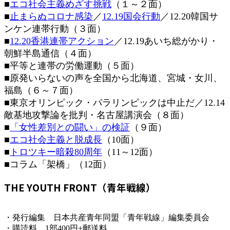
■
エコ社会主義めざす挑戦
（１～２面）
時
■
止まらぬコロナ感染
／
12.19国会行動
／12.20韓国サ
:
ンケン連帯行動（３面）
■
12.20香港連帯アクション
／12.19あいち総がかり・
朝鮮半島通信（４面）
■平等と連帯の労働運動（５面）
■原発いらないの声を全国から北海道、宮城・女川、
福島（６～７面）
■東京オリンピック・パラリンピックは中止だ／12.14
敵基地攻撃論を批判・名古屋講演会（８面）
■
「女性差別との闘い」の検証
（９面）
■
エコ社会主義と脱成長
（10面）
■
トロツキー暗殺80周年
（11～12面）
■コラム「架橋」（12面）
THE YOUTH FRONT（青年戦線）
・発行編集 日本共産青年同盟「青年戦線」編集委員会
・購読料 1部400円+郵送料