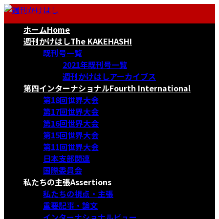
コ
ナ
ン
ビ
ホーム
Home
テ
ゲ
ン
ー
週刊かけはし
The KAKEHASHI
ツ
シ
既刊号一覧
へ
ョ
2021年既刊号一覧
ス
ン
週刊かけはしアーカイブス
キ
に
第四インターナショナル
Fourth International
ッ
移
第18回世界大会
プ
動
第17回世界大会
第16回世界大会
第15回世界大会
第11回世界大会
日本支部関連
国際委員会
私たちの主張
Assertions
私たちの視点・主張
重要記事・論文
インターナショナルビュー