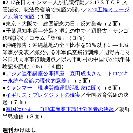
■2.17在日ミャンマー人が抗議行動／2.17ＳＴＯＰ 入
時
管法改、悪法務省前で抗議の闘い／
2.20五輪ミュージ
:
アム前で抗議
（１面）
■東京・大阪で「建国記念の日」反対集会（２面）
■千葉県知事選―分裂と混乱の中で／辺野古・サンゴ
移植訴訟／コラム「架橋」（３面）
■沖縄報告：沖縄基地の全国比率を50％以下に―玉城
知事が発表／頻発する米軍低空飛行訓練／辺野古こそ
米日共同軍事行動拠点／県内市町村の中国での戦争体
験記を読む（45）（４面）
■
アジア連帯講座公開講座：森田成也さん「トロツキ
ー永続革命論の現代的意義」
（５面）
■
ミャンマー：現地労働運動活動家に聞く
（６面）
■
イギリス：ブレグジットの現実
／全国教育労組の決
起（７面）
■
韓国はいま： 自動車産業下請け労働者の決起
／朝鮮
半島通信（８面）
週刊かけはし