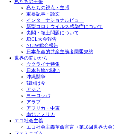
私たちの主張
私たちの視点・主張
重要記事・論文
インターナショナルビュー
新型コロナウイルス感染症について
尖閣・領土問題について
JRCL大会報告
NCIW総会報告
日本革命的共産主義者同盟規約
世界の闘いから
ウクライナ特集
日本各地の闘い
沖縄闘争
韓国は今
アジア
ヨーロッパ
アラブ
アフリカ・中東
南北アメリカ
エコ社会主義
エコ社会主義革命宣言〈第18回世界大会〉
フェミニズム