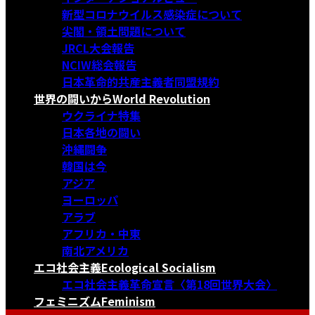
新型コロナウイルス感染症について
尖閣・領土問題について
JRCL大会報告
NCIW総会報告
日本革命的共産主義者同盟規約
世界の闘いから
World Revolution
ウクライナ特集
日本各地の闘い
沖縄闘争
韓国は今
アジア
ヨーロッパ
アラブ
アフリカ・中東
南北アメリカ
エコ社会主義
Ecological Socialism
エコ社会主義革命宣言〈第18回世界大会〉
フェミニズム
Feminism