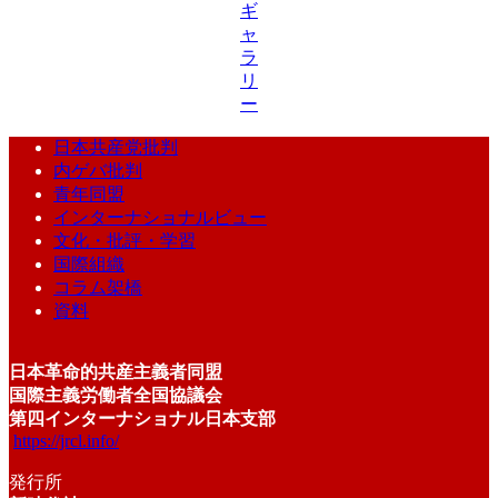
ギ
ャ
ラ
リ
ー
日本共産党批判
内ゲバ批判
青年同盟
インターナショナルビュー
文化・批評・学習
国際組織
コラム架橋
資料
日本革命的共産主義者同盟
国際主義労働者全国協議会
第四インターナショナル日本支部
https://jrcl.info/
発行所