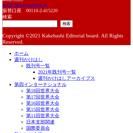
red2129oct@outlook.jp
振替口座 00110-2-415220
検索
検索
Copyright ©2021 Kakehashi Editorial board. All Rights
Reserved.
ホーム
週刊かけはし
既刊号一覧
2021年既刊号一覧
週刊かけはしアーカイブス
第四インターナショナル
第18回世界大会
第17回世界大会
第16回世界大会
第15回世界大会
第11回世界大会
日本支部関連
国際委員会