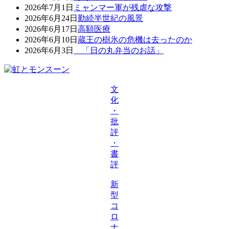
2026年7月1日
ミャンマー軍が残虐な攻撃
2026年6月24日
勤続半世紀の風景
2026年6月17日
高額医療
2026年6月10日
蔵王の樹氷の危機は去ったのか
2026年6月3日
「日の丸弁当のお話」
文
化
・
批
評
・
書
評
新
型
コ
ロ
ナ