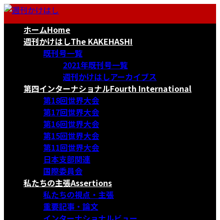
コ
ナ
ン
ビ
ホーム
Home
テ
ゲ
ン
ー
週刊かけはし
The KAKEHASHI
ツ
シ
既刊号一覧
へ
ョ
2021年既刊号一覧
ス
ン
週刊かけはしアーカイブス
キ
に
第四インターナショナル
Fourth International
ッ
移
第18回世界大会
プ
動
第17回世界大会
第16回世界大会
第15回世界大会
第11回世界大会
日本支部関連
国際委員会
私たちの主張
Assertions
私たちの視点・主張
重要記事・論文
インターナショナルビュー