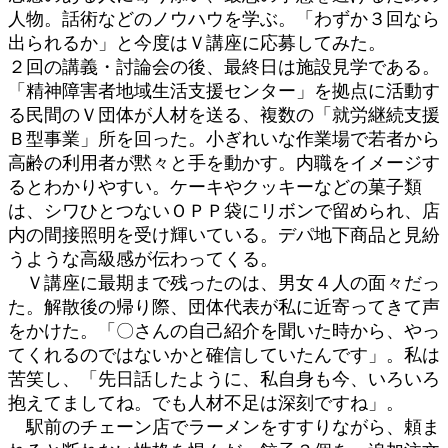
人物。話術などのノウハウを学ぶ。「わずか３回なら
出られるか」と今度はＶ講座に応募してみた。
２回の講義・討論会の後、最終日は施設見学である。
「精神障害者地域生活支援センター」を拠点に活動す
る民間のＶ団体が人材を送る、複数の「就労継続支援
Ｂ型事業」所を回った。小ぎれいな作業場で若者から
高齢の利用者が黙々と手を動かす。内職をイメージす
るとわかりやすい。ケーキやクッキーなどの菓子類
は、シワひとつないＯＰＰ袋にリボンで留められ、店
内の間接照明を受け輝いている。デパ地下商品と見紛
うような高級感が伝わってくる。
Ｖ講座に最期まで残ったのは、男女４人の面々だっ
た。解散後の帰り際、団体代表が私に近寄ってきて声
をかけた。「〇さんの自己紹介を聞いた時から、やっ
てくれるのではないかと確信していたんです」。私は
苦笑し、「先日話したように、私自身も今、いろいろ
抱えてましてね。でも人材不足は深刻ですね」。
駅前のチェーン店でラーメンをすすりながら、頼ま