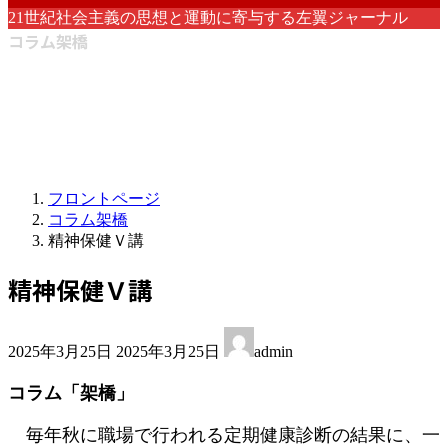
21世紀社会主義の思想と運動に寄与する左翼ジャーナル
コラム架橋
フロントページ
コラム架橋
精神保健Ｖ講
精神保健Ｖ講
最
2025年3月25日
2025年3月25日
admin
終
更
コラム「架橋」
新
日
毎年秋に職場で行われる定期健康診断の結果に、一
時