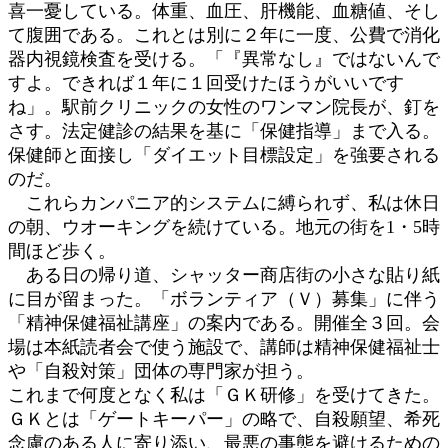
喜一憂している。体重、血圧、肝機能、血糖値、そし
:
て腹囲である。これとは別に２年に一度、公費で消化
器内視鏡検査を受ける。「『異常なし』ではないんで
すよ。できれば１年に１回受けたほうがいいです
ね」。駅前クリニックの女性のワンマン院長が、釘を
さす。法定健診の結果を基に「保健指導」まで入る。
保健師と面接し「ダイエット目標設定」を強要される
のだ。
これらカンパニア的システムに縛られず、私は休日
の朝、ウオーキングを続けている。地元の街を1・5時
間ほど歩く。
ある日の帰り道、シャッター商店街の小さな貼り紙
に目が留まった。「ボランティア（Ｖ）募集」に伴う
「精神保健福祉講座」の案内である。開催全３回。会
場は本紙読者会で使う施設で、講師は精神保健福祉士
や「自殺対策」団体の専門家が担う。
これまで何度となく私は「ＧＫ研修」を受けてきた。
ＧＫとは「ゲートキーパー」の略で、自殺願望、希死
念慮のある人に寄り添い、最悪の事態を避けるための