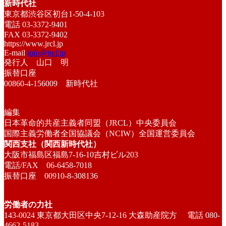
新時代社
東京都渋谷区初台1-50-4-103
電話 03-3372-9401
FAX 03-3372-9402
https://www.jrcl.jp
E-mail
info@jrcl.jp
発行人 山口 明
振替口座
00860-4-156009 新時代社
編集
日本革命的共産主義者同盟（JRCL）中央委員会
国際主義労働者全国協議会（NCIW）全国運営委員会
関西支社（関西新時代社）
大阪市福島区福島7-16-10吉村ビル203
電話/FAX 06-6458-7018
振替口座 00910-8-308136
労働者の力社
143-0024 東京都大田区中央7-12-16 大森助産院方 電話 080-
4662-5183