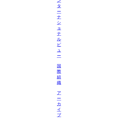
ン
タ
ー
ナ
シ
ョ
ナ
ル
ビ
ュ
ー
国
際
組
織
ア
ー
カ
イ
ブ