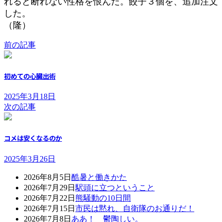
れると断れない性格を恨んだ。餃子３個を、追加注文
した。
（隆）
前の記事
初めての心臓出術
2025年3月18日
次の記事
コメは安くなるのか
2025年3月26日
2026年8月5日
酷暑と働きかた
2026年7月29日
駅頭に立つということ
2026年7月22日
熊騒動の10日間
2026年7月15日
市民は黙れ、自衛隊のお通りだ！
2026年7月8日
ああ！ 鬱陶しい。