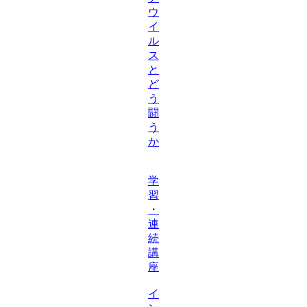
ウ
イ
ル
ス
と
ど
う
闘
う
か
学
習
・
連
続
講
座
イ