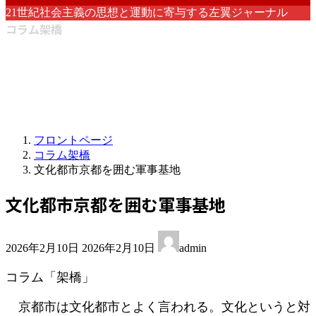
21世紀社会主義の思想と運動に寄与する左翼ジャーナル
コラム架橋
フロントページ
コラム架橋
文化都市京都を囲む軍事基地
文化都市京都を囲む軍事基地
最
2026年2月10日
2026年2月10日
admin
終
更
コラム「架橋」
新
日
京都市は文化都市とよく言われる。文化というと対
時