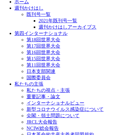
ホーム
週刊かけはし
既刊号一覧
2021年既刊号一覧
週刊かけはしアーカイブス
第四インターナショナル
第18回世界大会
第17回世界大会
第16回世界大会
第15回世界大会
第11回世界大会
日本支部関連
国際委員会
私たちの主張
私たちの視点・主張
重要記事・論文
インターナショナルビュー
新型コロナウイルス感染症について
尖閣・領土問題について
JRCL大会報告
NCIW総会報告
日本革命的共産主義者同盟規約