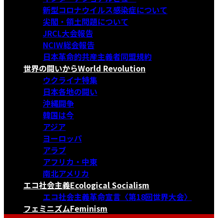
新型コロナウイルス感染症について
尖閣・領土問題について
JRCL大会報告
NCIW総会報告
日本革命的共産主義者同盟規約
世界の闘いから
World Revolution
ウクライナ特集
日本各地の闘い
沖縄闘争
韓国は今
アジア
ヨーロッパ
アラブ
アフリカ・中東
南北アメリカ
エコ社会主義
Ecological Socialism
エコ社会主義革命宣言〈第18回世界大会〉
フェミニズム
Feminism