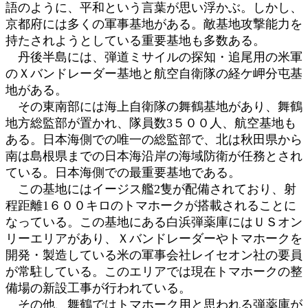
語のように、平和という言葉が思い浮かぶ。しかし、
:
京都府には多くの軍事基地がある。敵基地攻撃能力を
持たされようとしている重要基地も多数ある。
丹後半島には、弾道ミサイルの探知・追尾用の米軍
のＸバンドレーダー基地と航空自衛隊の経ケ岬分屯基
地がある。
その東南部には海上自衛隊の舞鶴基地があり、舞鶴
地方総監部が置かれ、隊員数3５００人、航空基地も
ある。日本海側での唯一の総監部で、北は秋田県から
南は島根県までの日本海沿岸の海域防衛が任務とされ
ている。日本海側での最重要基地である。
この基地にはイージス艦2隻が配備されており、射
程距離1６００キロのトマホークが搭載されることに
なっている。この基地にある白浜弾薬庫にはＵＳオン
リーエリアがあり、Ｘバンドレーダーやトマホークを
開発・製造している米の軍事会社レイセオン社の要員
が常駐している。このエリアでは現在トマホークの整
備場の新設工事が行われている。
その他、舞鶴ではトマホーク用と思われる弾薬庫が