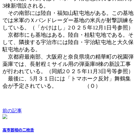
3棟新増設される。
その南部には陸自・福知山駐屯地がある。この基地
では米軍のＸバンドレーダー基地の米兵が射撃訓練を
している。（「かけはし」2０２５年12月1日号参照）
京都市にも基地はある。陸自・桂駐屯地である。そ
して、隣接する宇治市には陸自・宇治駐屯地と大久保
駐屯地がある。
京都府最南部、大阪府と奈良県境の精華町の祝園弾
薬庫では、長射程ミサイル用の弾薬庫8棟の新設工事
が行われている。（同紙2０２５年11月3日号等参照）
最後に、5月３１日には「トマホーク反対」舞鶴集
会が予定されている。 （Ｏ）
前の記事
高市首相の二枚舌