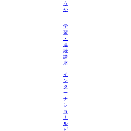
う
か
学
習
・
連
続
講
座
イ
ン
タ
ー
ナ
シ
ョ
ナ
ル
ビ