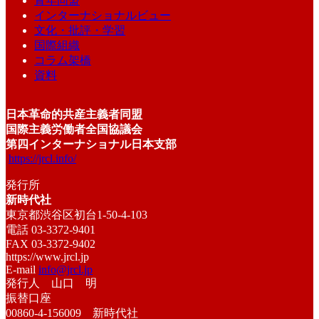
青年同盟
インターナショナルビュー
文化・批評・学習
国際組織
コラム架橋
資料
日本革命的共産主義者同盟
国際主義労働者全国協議会
第四インターナショナル日本支部
https://jrcl.info/
発行所
新時代社
東京都渋谷区初台1-50-4-103
電話 03-3372-9401
FAX 03-3372-9402
https://www.jrcl.jp
E-mail
info@jrcl.jp
発行人 山口 明
振替口座
00860-4-156009 新時代社