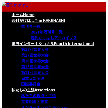
コ
ナ
ン
ビ
ホーム
Home
テ
ゲ
ン
ー
週刊かけはし
The KAKEHASHI
ツ
シ
既刊号一覧
へ
ョ
2021年既刊号一覧
ス
ン
週刊かけはしアーカイブス
キ
に
第四インターナショナル
Fourth International
ッ
移
第18回世界大会
プ
動
第17回世界大会
第16回世界大会
第15回世界大会
第11回世界大会
日本支部関連
国際委員会
私たちの主張
Assertions
私たちの視点・主張
重要記事・論文
インターナショナルビュー