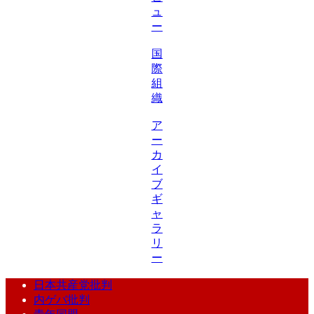
ュ
ー
国
際
組
織
ア
ー
カ
イ
ブ
ギ
ャ
ラ
リ
ー
日本共産党批判
内ゲバ批判