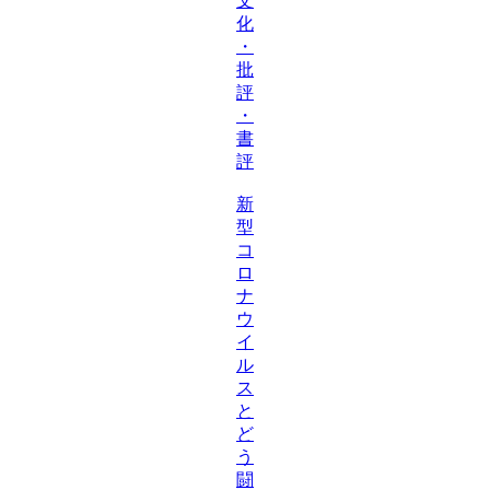
文
化
・
批
評
・
書
評
新
型
コ
ロ
ナ
ウ
イ
ル
ス
と
ど
う
闘