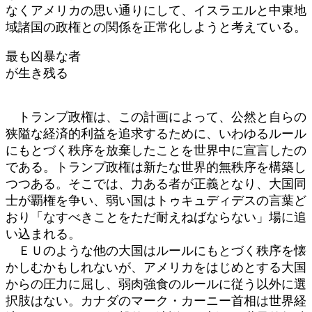
なくアメリカの思い通りにして、イスラエルと中東地
域諸国の政権との関係を正常化しようと考えている。
最も凶暴な者
が生き残る
トランプ政権は、この計画によって、公然と自らの
狭隘な経済的利益を追求するために、いわゆるルール
にもとづく秩序を放棄したことを世界中に宣言したの
である。トランプ政権は新たな世界的無秩序を構築し
つつある。そこでは、力ある者が正義となり、大国同
士が覇権を争い、弱い国はトゥキュディデスの言葉ど
おり「なすべきことをただ耐えねばならない」場に追
い込まれる。
ＥＵのような他の大国はルールにもとづく秩序を懐
かしむかもしれないが、アメリカをはじめとする大国
からの圧力に屈し、弱肉強食のルールに従う以外に選
択肢はない。カナダのマーク・カーニー首相は世界経