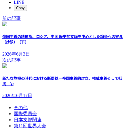
LINE
Copy
前の記事
帝国主義の諸形態、ロシア、中国 歴史的文脈を中心とした論争への寄与
（抄訳）（下）
2026年6月3日
次の記事
新たな危機の時代における断層線―帝国主義的対立、権威主義そして抵
抗 ③
2026年6月17日
その他
国際委員会
日本支部関連
第11回世界大会