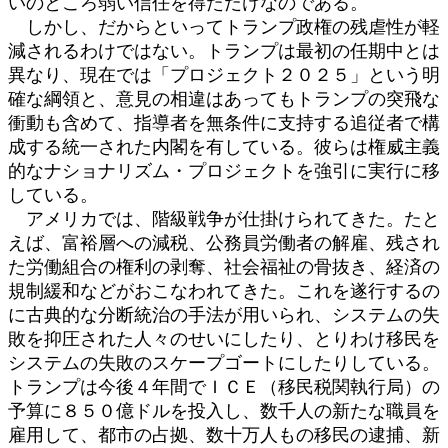
いのところ弱い信任を得ただけなのである。
しかし、だからといってトランプ政権の残虐性が軽
減されるわけではない。トランプは最初の任期中とは
異なり、現在では「プロジェクト２０２５」という明
確な綱領と、意見の相違はあってもトランプの突飛な
衝動も含めて、指導者を無条件に支持する追従者で構
成する統一された内閣を有している。彼らは権威主義
的なナショナリズム・プロジェクトを強引に実行に移
している。
アメリカでは、階級戦争が仕掛けられてきた。たと
えば、富裕層への減税、公務員労働者の解雇、残され
た労働組合の権利の剥奪、社会福祉の骨抜き、経済の
規制緩和などがおこなわれてきた。これを遂行するの
に古典的な分断統治の手法が用いられ、システムの失
敗を抑圧された人々のせいにしたり、とりわけ移民を
システムの失敗のスケープゴートにしたりしている。
トランプは今後４年間でＩＣＥ（移民税関執行局）の
予算に８５０億ドルを投入し、数千人の新たな職員を
雇用して、都市の占拠、数十万人もの移民の逮捕、新