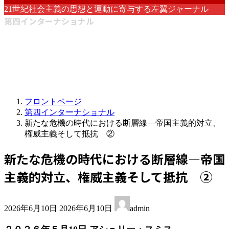
21世紀社会主義の思想と運動に寄与する左翼ジャーナル
第四インターナショナル
フロントページ
第四インターナショナル
新たな危機の時代における断層線―帝国主義的対立、
権威主義そして抵抗 ②
新たな危機の時代における断層線―帝国
主義的対立、権威主義そして抵抗 ②
最
2026年6月10日
2026年6月10日
admin
終
更