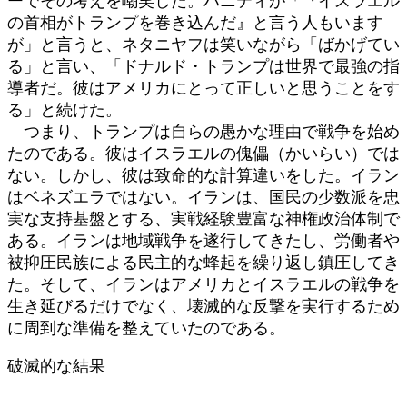
ーでその考えを嘲笑した。ハニティが「『イスラエル
の首相がトランプを巻き込んだ』と言う人もいます
が」と言うと、ネタニヤフは笑いながら「ばかげてい
る」と言い、「ドナルド・トランプは世界で最強の指
導者だ。彼はアメリカにとって正しいと思うことをす
る」と続けた。
つまり、トランプは自らの愚かな理由で戦争を始め
たのである。彼はイスラエルの傀儡（かいらい）では
ない。しかし、彼は致命的な計算違いをした。イラン
はベネズエラではない。イランは、国民の少数派を忠
実な支持基盤とする、実戦経験豊富な神権政治体制で
ある。イランは地域戦争を遂行してきたし、労働者や
被抑圧民族による民主的な蜂起を繰り返し鎮圧してき
た。そして、イランはアメリカとイスラエルの戦争を
生き延びるだけでなく、壊滅的な反撃を実行するため
に周到な準備を整えていたのである。
破滅的な結果