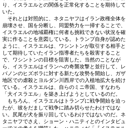
り、イスラエルとの関係を正常化することを期待して
いた。
それとは対照的に、ネタニヤフはイラン政権全体を
崩壊させ、国を分断し、同盟勢力を一掃することで、
イスラエルの地域覇権に何者も挑戦できない状況を確
実に作ることを意図している。トランプ自身が認めた
ように、イスラエルは、ワシントンが取引する相手と
して期待していたイラン指導者たちを殺害すること
で、ワシントンの目標を阻害した。当然のことなが
ら、イスラエルはイランへの奇襲攻撃と並行して、レ
バノンのヒズボラに対する新たな攻勢を開始し、ガザ
地区での虐殺とヨルダン川西岸での入植地拡大を続け
ている。イスラエルは、自らのミニ帝国、すなわち
「大イスラエル」を築き上げようとしているのだ。
もちろん、イスラエルはトランプに戦争開始を迫っ
たが、彼をだまして戦争に踏み切らせたわけではな
い。尻尾が犬を振り回しているわけではないのだ。ネ
タニヤフでさえ、ショーン・ハニティとのインタビュ