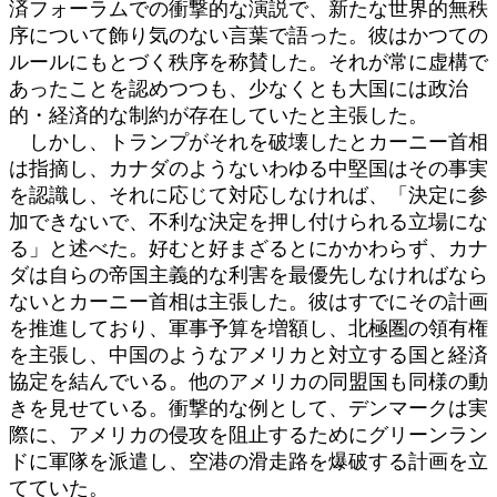
済フォーラムでの衝撃的な演説で、新たな世界的無秩
序について飾り気のない言葉で語った。彼はかつての
ルールにもとづく秩序を称賛した。それが常に虚構で
あったことを認めつつも、少なくとも大国には政治
的・経済的な制約が存在していたと主張した。
しかし、トランプがそれを破壊したとカーニー首相
は指摘し、カナダのようないわゆる中堅国はその事実
を認識し、それに応じて対応しなければ、「決定に参
加できないで、不利な決定を押し付けられる立場にな
る」と述べた。好むと好まざるとにかかわらず、カナ
ダは自らの帝国主義的な利害を最優先しなければなら
ないとカーニー首相は主張した。彼はすでにその計画
を推進しており、軍事予算を増額し、北極圏の領有権
を主張し、中国のようなアメリカと対立する国と経済
協定を結んでいる。他のアメリカの同盟国も同様の動
きを見せている。衝撃的な例として、デンマークは実
際に、アメリカの侵攻を阻止するためにグリーンラン
ドに軍隊を派遣し、空港の滑走路を爆破する計画を立
てていた。