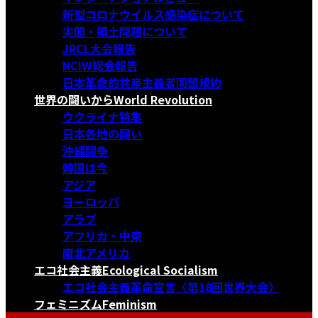
新型コロナウイルス感染症について
尖閣・領土問題について
JRCL大会報告
NCIW総会報告
日本革命的共産主義者同盟規約
世界の闘いから
World Revolution
ウクライナ特集
日本各地の闘い
沖縄闘争
韓国は今
アジア
ヨーロッパ
アラブ
アフリカ・中東
南北アメリカ
エコ社会主義
Ecological Socialism
エコ社会主義革命宣言〈第18回世界大会〉
フェミニズム
Feminism