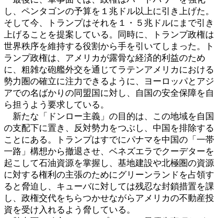
し、ペンタゴンの予算を１兆ドル以上に引き上げた。
そして今、トランプはそれを１・５兆ドルにまで引き
上げることを提案している。同時に、トランプ政権は
世界秩序を維持する役割から手を引いてしまった。ト
ランプ政権は、アメリカが露骨な経済的利益のため
に、粗雑な砲艦外交を通じてラテンアメリカにおける
勢力圏の確立に注力できるように、ヨーロッパとアジ
アでの名ばかりの同盟国に対し、自国の安全保障を自
ら担うよう要求している。
新たな「ドンロー主義」の目的は、この地域を自国
の支配下に置き、反対勢力をつぶし、中国を排除する
ことにある。トランプはすでにパナマを中国の「一帯
一路」構想から撤退させ、ベネズエラでクーデターを
起こして石油資源を掌握し、基地建設や北極圏の資源
に対する権利の主張のためにグリーンランドを占領す
ると脅迫し、キューバに対しては残忍な封鎖措置を課
し、政権交代をちらつかせながらアメリカの不動産投
資を受け入れるよう脅している。