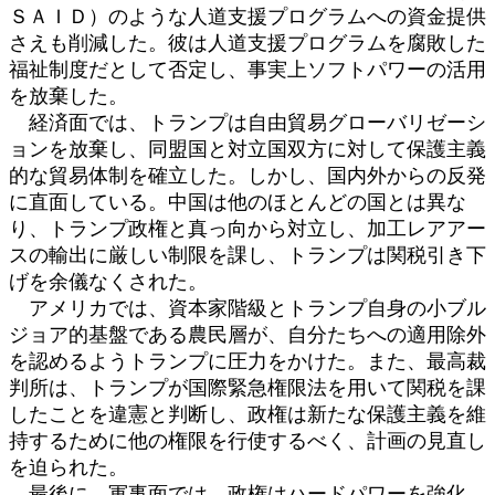
ＳＡＩＤ）のような人道支援プログラムへの資金提供
さえも削減した。彼は人道支援プログラムを腐敗した
福祉制度だとして否定し、事実上ソフトパワーの活用
を放棄した。
経済面では、トランプは自由貿易グローバリゼーシ
ョンを放棄し、同盟国と対立国双方に対して保護主義
的な貿易体制を確立した。しかし、国内外からの反発
に直面している。中国は他のほとんどの国とは異な
り、トランプ政権と真っ向から対立し、加工レアアー
スの輸出に厳しい制限を課し、トランプは関税引き下
げを余儀なくされた。
アメリカでは、資本家階級とトランプ自身の小ブル
ジョア的基盤である農民層が、自分たちへの適用除外
を認めるようトランプに圧力をかけた。また、最高裁
判所は、トランプが国際緊急権限法を用いて関税を課
したことを違憲と判断し、政権は新たな保護主義を維
持するために他の権限を行使するべく、計画の見直し
を迫られた。
最後に、軍事面では、政権はハードパワーを強化