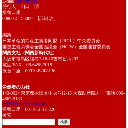
E-mail
info@jrcl.jp
発行人 山口 明
振替口座
00860-4-156009 新時代社
編集
日本革命的共産主義者同盟（JRCL）中央委員会
国際主義労働者全国協議会（NCIW）全国運営委員会
関西支社（関西新時代社）
大阪市福島区福島7-16-10吉村ビル203
電話/FAX 06-6458-7018
振替口座 00910-8-308136
労働者の力社
143-0024 東京都大田区中央7-12-16 大森助産院方 電話 080-
4662-5183
red2129oct@outlook.jp
振替口座 00110-2-415220
検索
検索