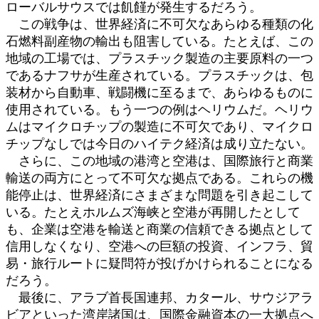
ローバルサウスでは飢饉が発生するだろう。
この戦争は、世界経済に不可欠なあらゆる種類の化
石燃料副産物の輸出も阻害している。たとえば、この
地域の工場では、プラスチック製造の主要原料の一つ
であるナフサが生産されている。プラスチックは、包
装材から自動車、戦闘機に至るまで、あらゆるものに
使用されている。もう一つの例はヘリウムだ。ヘリウ
ムはマイクロチップの製造に不可欠であり、マイクロ
チップなしでは今日のハイテク経済は成り立たない。
さらに、この地域の港湾と空港は、国際旅行と商業
輸送の両方にとって不可欠な拠点である。これらの機
能停止は、世界経済にさまざまな問題を引き起こして
いる。たとえホルムズ海峡と空港が再開したとして
も、企業は空港を輸送と商業の信頼できる拠点として
信用しなくなり、空港への巨額の投資、インフラ、貿
易・旅行ルートに疑問符が投げかけられることになる
だろう。
最後に、アラブ首長国連邦、カタール、サウジアラ
ビアといった湾岸諸国は、国際金融資本の一大拠点へ