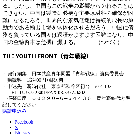
る。しかし、中国もこの戦争の影響から免れることは
できない。中国は製造に必要な主要原材料の確保が困
難になるだろう。世界的な景気低迷は持続的成長の原
動力である輸出市場を弱体化させるだろう。中国に債
務を負っている国々は返済がますます困難になり、中
国の金融資本は危機に瀕する。 （つづく）
THE YOUTH FRONT（青年戦線）
・発行編集 日本共産青年同盟「青年戦線」編集委員会
・購読料 1部400円+郵送料
・申込先 新時代社 東京都渋谷区初台1-50-4-103
TEL 03-3372-9401/FAX 03-3372-9402
振替口座 ００２９０─６─６４４３０ 青年戦線代と明
記してください。
購読申込み
Facebook
X
Bluesky