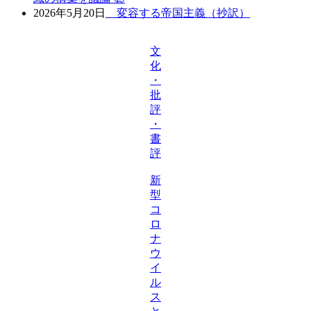
2026年5月20日
変容する帝国主義（抄訳）
文
化
・
批
評
・
書
評
新
型
コ
ロ
ナ
ウ
イ
ル
ス