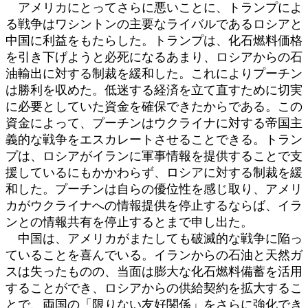
アメリカにとってさらに悪いことに、トランプによ
る戦争はワシントンの主要なライバルであるロシアと
中国に利益をもたらした。トランプは、化石燃料価格
を引き下げようと必死になるあまり、ロシアからの石
油輸出に対する制裁を緩和した。これによりプーチン
は勝利を収めた。低迷する経済を立て直すために切実
に必要としていた資金を確保できたからである。この
資金によって、プーチンはウクライナに対する帝国主
義的な戦争をエスカレートさせることできる。トラン
プは、ロシアがイランに軍事情報を提供することで支
援しているにもかかわらず、ロシアに対する制裁を緩
和した。プーチンは自らの優位性を感じ取り、アメリ
カがウクライナへの情報提供を停止するならば、イラ
ンとの情報共有を停止するとまで申し出た。
中国は、アメリカがまたしても破滅的な戦争に陥っ
ていることを喜んでいる。イランからの石油と天然ガ
スは失ったものの、当面は膨大な化石燃料備蓄を活用
することができ、ロシアからの供給契約を拡大するこ
とで、両国の「限りない友好関係」をさらに強化でき