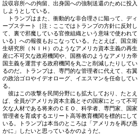
設収容所への拘留、出身国への強制送還のために投入
しようとしている。
トランプはまた、衝動的な非合理さに陥って、ディ
ープステート［注：ここではトランプの方針に反対し
て、裏で邪魔している官僚組織という意味で使われて
いる］への報復もおこなっている。たとえば、国立衛
生研究所（ＮＩＨ）のようなアメリカ資本主義の再生
産に不可欠な政府機関や、国務省のようなアメリカ帝
国主義を運営する政府機関を丸ごと削減したりしてい
るのだ。トランプは、専門的な管理者に代えて、右翼
の政治ゴロやイデオローグ、イエスマンを任命してい
る。
彼はこの攻撃を民間分野にも拡大しており、たとえ
ば、全員がアメリカ資本主義とその国家にとって不可
欠な人材である将来のＣＥＯ、科学者、専門家、国家
管理者を育成するエリート高等教育機関を標的にして
いる。トランプは本当のところは「アメリカを再び愚
かに」したいと思っているかのようだ。