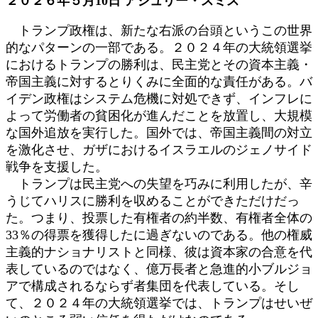
２０２６年５月10日 アシュリー・スミス
新
日
トランプ政権は、新たな右派の台頭というこの世界
時
的なパターンの一部である。２０２４年の大統領選挙
:
におけるトランプの勝利は、民主党とその資本主義・
帝国主義に対するとりくみに全面的な責任がある。バ
イデン政権はシステム危機に対処できず、インフレに
よって労働者の貧困化が進んだことを放置し、大規模
な国外追放を実行した。国外では、帝国主義間の対立
を激化させ、ガザにおけるイスラエルのジェノサイド
戦争を支援した。
トランプは民主党への失望を巧みに利用したが、辛
うじてハリスに勝利を収めることができただけだっ
た。つまり、投票した有権者の約半数、有権者全体の
33％の得票を獲得したに過ぎないのである。他の権威
主義的ナショナリストと同様、彼は資本家の合意を代
表しているのではなく、億万長者と急進的小ブルジョ
アで構成されるならず者集団を代表している。そし
て、２０２４年の大統領選挙では、トランプはせいぜ