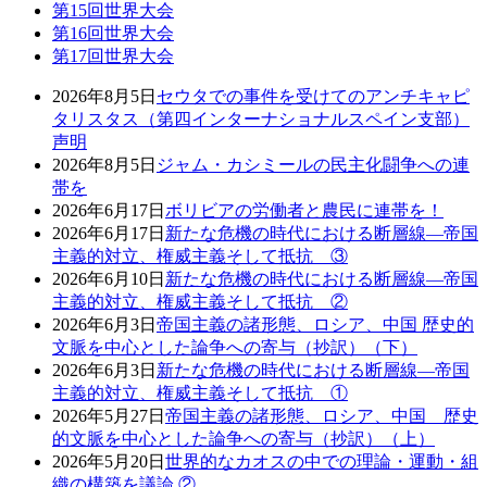
第15回世界大会
第16回世界大会
第17回世界大会
2026年8月5日
セウタでの事件を受けてのアンチキャピ
タリスタス（第四インターナショナルスペイン支部）
声明
2026年8月5日
ジャム・カシミールの民主化闘争への連
帯を
2026年6月17日
ボリビアの労働者と農民に連帯を！
2026年6月17日
新たな危機の時代における断層線―帝国
主義的対立、権威主義そして抵抗 ③
2026年6月10日
新たな危機の時代における断層線―帝国
主義的対立、権威主義そして抵抗 ②
2026年6月3日
帝国主義の諸形態、ロシア、中国 歴史的
文脈を中心とした論争への寄与（抄訳）（下）
2026年6月3日
新たな危機の時代における断層線―帝国
主義的対立、権威主義そして抵抗 ①
2026年5月27日
帝国主義の諸形態、ロシア、中国 歴史
的文脈を中心とした論争への寄与（抄訳）（上）
2026年5月20日
世界的なカオスの中での理論・運動・組
織の構築を議論 ②