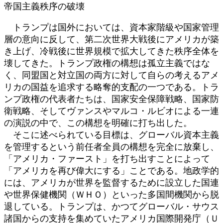
帝国主義秩序の破壊
トランプは国外においては、資本家階級や国家管理
層の意向に反して、第二次世界大戦後にアメリカが築
き上げ、冷戦後に世界規模で拡大してきた秩序全体を
壊してきた。トランプ政権の構想は孤立主義ではな
く、同盟国と対立国の両方に対して自らの考えるアメ
リカの国益を追求する略奪的支配の一つである。トラ
ンプ政権の代表者たちは、国家安全保障戦略、国家防
衛戦略、そしてヴァンスやマルコ・ルビオによる一連
の演説の中で、この構想を明確に打ち出した。
そこに述べられている目標は、グローバル資本主義
を管理するという前任者全員の構想を完全に放棄し、
「アメリカ・ファースト」を打ち出すことによって
「アメリカを再び偉大にする」ことである。地政学的
には、アメリカが世界を監督するために設立した国連
や世界保健機関（ＷＨＯ）といった多国間機関から脱
退している。トランプは、かつてグローバル・サウス
諸国からの支持を集めていたアメリカ国際開発庁（Ｕ