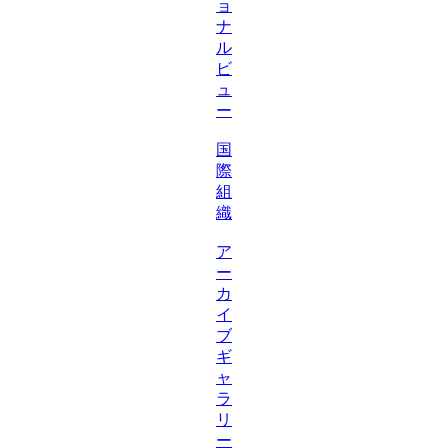
ョ
ナ
ル
ビ
ュ
ー
国
際
組
織
ア
ー
カ
イ
ブ
ギ
ャ
ラ
リ
ー