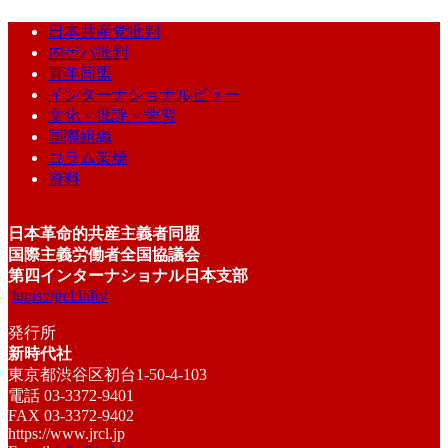
日本共産党批判
内ゲバ批判
青年同盟
インターナショナルビュー
文化・批評・学習
国際組織
コラム架橋
資料
日本革命的共産主義者同盟
国際主義労働者全国協議会
第四インターナショナル日本支部
https://jrcl.info/
発行所
新時代社
東京都渋谷区初台1-50-4-103
電話 03-3372-9401
FAX 03-3372-9402
https://www.jrcl.jp