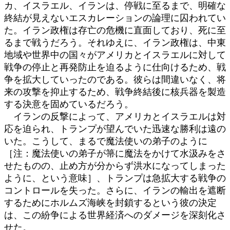
カ、イスラエル、イランは、停戦に至るまで、明確な
終結が見えないエスカレーションの論理に囚われてい
た。イラン政権は存亡の危機に直面しており、死に至
るまで戦うだろう。それゆえに、イラン政権は、中東
地域や世界中の国々がアメリカとイスラエルに対して
戦争の停止と再発防止を迫るように仕向けるため、戦
争を拡大していったのである。彼らは間違いなく、将
来の攻撃を抑止するため、戦争終結後に核兵器を製造
する決意を固めているだろう。
イランの反撃によって、アメリカとイスラエルは対
応を迫られ、トランプが望んでいた迅速な勝利は遠の
いた。こうして、まるで魔法使いの弟子のように
［注：魔法使いの弟子が箒に魔法をかけて水汲みをさ
せたものの、止め方が分からず洪水になってしまった
ように、という意味］、トランプは急拡大する戦争の
コントロールを失った。さらに、イランの輸出を遮断
するためにホルムズ海峡を封鎖するという彼の決定
は、この紛争による世界経済へのダメージを深刻化さ
せた。