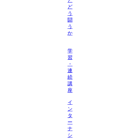
と
ど
う
闘
う
か
学
習
・
連
続
講
座
イ
ン
タ
ー
ナ
シ