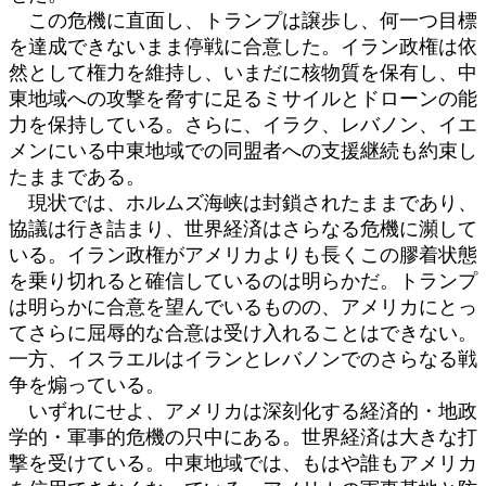
この危機に直面し、トランプは譲歩し、何一つ目標
を達成できないまま停戦に合意した。イラン政権は依
然として権力を維持し、いまだに核物質を保有し、中
東地域への攻撃を脅すに足るミサイルとドローンの能
力を保持している。さらに、イラク、レバノン、イエ
メンにいる中東地域での同盟者への支援継続も約束し
たままである。
現状では、ホルムズ海峡は封鎖されたままであり、
協議は行き詰まり、世界経済はさらなる危機に瀕して
いる。イラン政権がアメリカよりも長くこの膠着状態
を乗り切れると確信しているのは明らかだ。トランプ
は明らかに合意を望んでいるものの、アメリカにとっ
てさらに屈辱的な合意は受け入れることはできない。
一方、イスラエルはイランとレバノンでのさらなる戦
争を煽っている。
いずれにせよ、アメリカは深刻化する経済的・地政
学的・軍事的危機の只中にある。世界経済は大きな打
撃を受けている。中東地域では、もはや誰もアメリカ