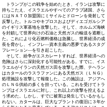
トランプがこの戦争を始めたとき、イランは攻撃に
持ちこたえ、イスラエルやすべてのアラブ諸国、さら
にはＮＡＴＯ加盟国にミサイルとドローンを発射して
反撃した。トルコやキプロスおよびディエゴガルシア
のイギリス軍基地を攻撃した。そして、ホルムズ海峡
を封鎖して世界向けの石油と天然ガスの輸送を遮断し
た。これにより化石燃料価格は急騰し、世界経済の成
長を脅かし、インフレ―資本主義の悪夢であるスタグ
フレーション―を引き起こした。
そして、紛争がエスカレートすれば、世界経済への
危険はさらに深刻化する可能性がある。すでに、イス
ラエルがイランの天然ガス田を攻撃した際、テヘラン
はカタールのラスラファンにある天然ガス（ＬＮＧ）
処理施設を攻撃して報復した。この施設は、アジアへ
のＬＮＧ供給の多くを担っている。これを受けてトラ
ンプはイスラエルに対し、これ以上の攻撃を控えるよ
う求めた。しかし、すでに被害は発生しているかもし
れない。カタールは、巨大なプラントの復旧に３年か