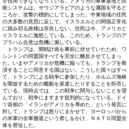
を信用できなくなっている。アメリカの軍事基地と防
衛システムは、サウジアラビアのような属国を守るど
ころか、攻撃の標的にしてしまった。中東地域の住民
の大多数の意思に反して、イスラエルとの関係正常化
に踏み切る政権は存在しない。住民は今、アメリカと
イスラエルに激怒している。このため、トランプのア
ブラハム合意は危機に瀕している。
トランプは、開戦計画を事前に伏せていたため、ワ
シントンの同盟国すべてを完全に離反させてしまっ
た。いまやアメリカが危機に陥っても、トランプを救
済することに同意する国はない。こうした国々はすべ
て、トランプによる戦争に参加したり、ホルムズ海峡
を開放するための艦船を派遣したりすることを拒否し
ている。現時点では、この戦争に関与しないことを望
んでおり、戦争にますます批判的になっている。ドイ
ツ首相の「イランがアメリカを辱めた」という発言に
対して、トランプは怒りにまかせて、ヨーロッパから
の米軍の全軍撤退という脅しをかけ、ＮＡＴＯ同盟全
体を脅迫した。