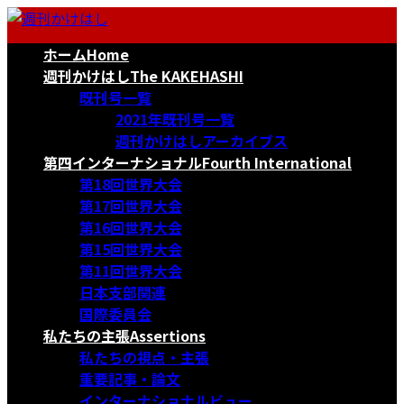
コ
ナ
ン
ビ
ホーム
Home
テ
ゲ
ン
ー
週刊かけはし
The KAKEHASHI
ツ
シ
既刊号一覧
へ
ョ
2021年既刊号一覧
ス
ン
週刊かけはしアーカイブス
キ
に
第四インターナショナル
Fourth International
ッ
移
第18回世界大会
プ
動
第17回世界大会
第16回世界大会
第15回世界大会
第11回世界大会
日本支部関連
国際委員会
私たちの主張
Assertions
私たちの視点・主張
重要記事・論文
インターナショナルビュー