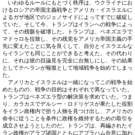
いわゆるルールにもとづく秩序は、ウクライナにお
けるロシアの帝国主義戦争とアメリカ・イスラエルに
よるガザ地区でのジェノサイドによってすでに破綻し
ていた。そして今、トランプはイランへの戦争によっ
て、その残骸を破壊した。トランプは、ベネズエラで
マドゥロを拉致し、その残党をアメリカ帝国主義の手
先に変えたことに気を良くして、自分とイスラエルな
らイランでも同じことができると考えた。その代わり
に、それは彼の目論見を完全に台無しにし、その結果
としてテヘランが報復として地域戦争を始めてしまっ
た。
アメリカとイスラエルは一緒になってこの戦争を始
めたものの、戦争の目的はそれぞれで異なっていた。
トランプはベネズエラ型の解決策を求めていた。つま
り、カラカスでデルシー・ロドリゲスが果たした役割
をイラン政権内で担う人物を見つけ出し、アメリカの
命令に従うことを条件に政権を維持するための取引を
成立させようとしたのだ。トランプは、再編されたイ
ラン政権がアラブ諸国とともにアブラハム合意に加わ