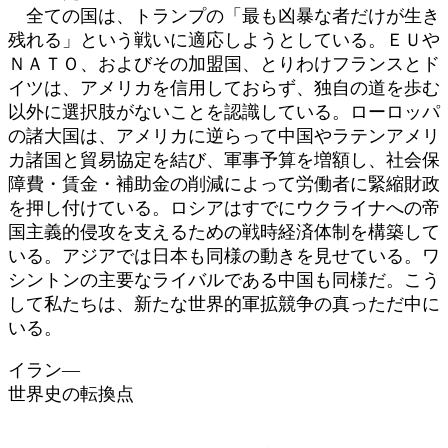
全ての国は、トランプの「最も凶暴な者だけが生き
残れる」という戦いに適応しようとしている。ＥＵや
ＮＡＴＯ、およびその加盟国、とりわけフランスとド
イツは、アメリカを信用しておらず、独自の道を歩む
以外に選択肢がないことを認識している。ローロッパ
の諸大国は、アメリカに逆らって中国やラテンアメリ
カ諸国と貿易協定を結び、軍事予算を増額し、社会保
障費・賃金・補助金の削減によって労働者に緊縮財政
を押し付けている。ロシアはすでにウクライナへの帝
国主義的侵攻を支えるための戦時経済体制を構築して
いる。アジアでは日本も同様の動きを見せている。ワ
シントンの主要なライバルである中国も同様だ。こう
して私たちは、新たな世界的軍拡競争の真っただ中に
いる。
イラン―
世界史の転換点