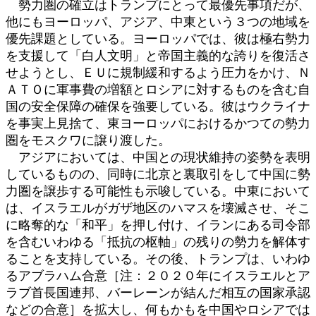
勢力圏の確立はトランプにとって最優先事項だが、
他にもヨーロッパ、アジア、中東という３つの地域を
優先課題としている。ヨーロッパでは、彼は極右勢力
を支援して「白人文明」と帝国主義的な誇りを復活さ
せようとし、ＥＵに規制緩和するよう圧力をかけ、Ｎ
ＡＴＯに軍事費の増額とロシアに対するものを含む自
国の安全保障の確保を強要している。彼はウクライナ
を事実上見捨て、東ヨーロッパにおけるかつての勢力
圏をモスクワに譲り渡した。
アジアにおいては、中国との現状維持の姿勢を表明
しているものの、同時に北京と裏取引をして中国に勢
力圏を譲歩する可能性も示唆している。中東において
は、イスラエルがガザ地区のハマスを壊滅させ、そこ
に略奪的な「和平」を押し付け、イランにある司令部
を含むいわゆる「抵抗の枢軸」の残りの勢力を解体す
ることを支持している。その後、トランプは、いわゆ
るアブラハム合意［注：２０２０年にイスラエルとア
ラブ首長国連邦、バーレーンが結んだ相互の国家承認
などの合意］を拡大し、何もかもを中国やロシアでは