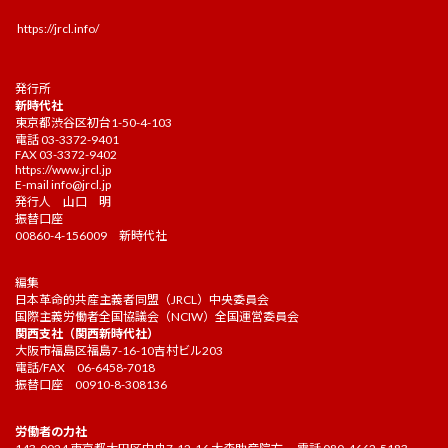
https://jrcl.info/
発行所
新時代社
東京都渋谷区初台1-50-4-103
電話 03-3372-9401
FAX 03-3372-9402
https://www.jrcl.jp
E-mail
info@jrcl.jp
発行人 山口 明
振替口座
00860-4-156009 新時代社
編集
日本革命的共産主義者同盟（JRCL）中央委員会
国際主義労働者全国協議会（NCIW）全国運営委員会
関西支社（関西新時代社）
大阪市福島区福島7-16-10吉村ビル203
電話/FAX 06-6458-7018
振替口座 00910-8-308136
労働者の力社