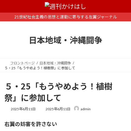
コ
ナ
ン
ビ
テ
ゲ
21世紀社会主義の思想と運動に寄与する左翼ジャーナル
ン
ー
ツ
シ
へ
ョ
日本地域・沖縄闘争
ス
ン
キ
に
ッ
移
プ
動
フロントページ
日本地域・沖縄闘争
５・25「もうやめよう！植樹祭」に参加して
５・25「もうやめよう！植樹
祭」に参加して
最
2025年6月11日
2025年6月11日
admin
終
更
右翼の妨害を許さない
新
日