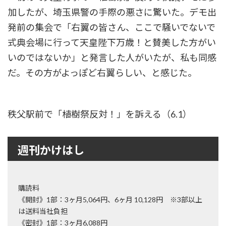
加したが、埼玉県警の手際の悪さに驚いた。デモ出
発前の集会で「右翼の皆さん、ここで騒いでないで
式典会場に行って天皇陛下万歳！と賛美した方がい
いのではないか」と発言した人がいたが、私も同感
だ。その方がよっぽど右翼らしい、と感じた。
秩父駅前で「植樹祭反対！」を訴える（6.1）
週刊かけはし
購読料
《開封》1部：3ヶ月5,064円、6ヶ月 10,128円 ※3部以上
は送料当社負担
《密封》1部：3ヶ月6,088円