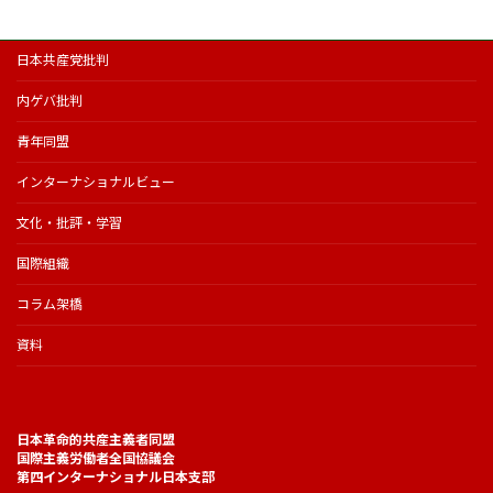
日本共産党批判
内ゲバ批判
青年同盟
インターナショナルビュー
文化・批評・学習
国際組織
コラム架橋
資料
日本革命的共産主義者同盟
国際主義労働者全国協議会
第四インターナショナル日本支部