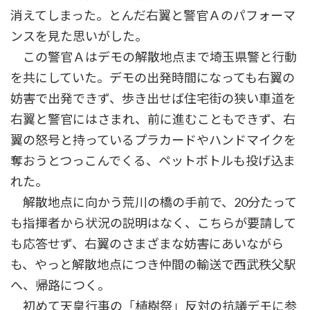
消えてしまった。とんだ右翼と警官Ａのパフォーマ
ンスを見た思いがした。
この警官Ａはデモの解散地点まで埼玉県警と行動
を共にしていた。デモの出発時間になっても右翼の
妨害で出発できず、歩き出せば住宅街の狭い車道を
右翼と警官にはさまれ、前に進むこともできず、右
翼の怒号と持っているプラカードやハンドマイクを
奪おうとつっこんでくる、ペットボトルも投げ込ま
れた。
解散地点に向かう荒川の橋の手前で、20分たって
も指揮者から状況の説明はなく、こちらが要請して
も応答せず、右翼のさまざまな妨害にあいながら
も、やっと解散地点につき仲間の輸送で西武秩父駅
へ、帰路につく。
初めて天皇行事の「植樹祭」反対の抗議デモに参