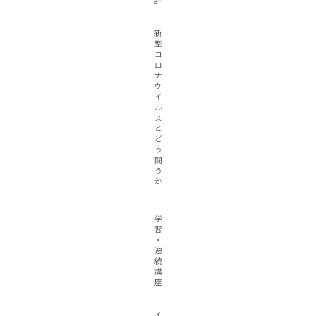
評
新
型
コ
ロ
ナ
ウ
イ
ル
ス
と
ど
う
闘
う
か
学
習
・
連
続
講
座
イ