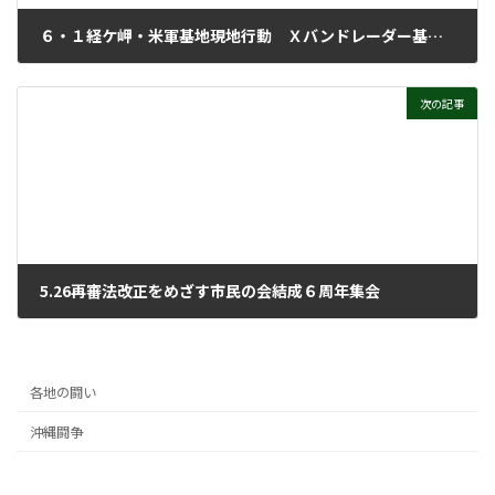
６・１経ケ岬・米軍基地現地行動 Ｘバンドレーダー基地の撤去を
2025年6月11日
次の記事
5.26再審法改正をめざす市民の会結成６周年集会
2025年6月11日
各地の闘い
沖縄闘争