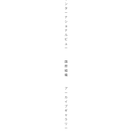
ン
タ
ー
ナ
シ
ョ
ナ
ル
ビ
ュ
ー
国
際
組
織
ア
ー
カ
イ
ブ
ギ
ャ
ラ
リ
ー