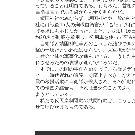
っていることは明白である。もちろん、首相
高指揮官」である点からも全く明らかだ。

　靖国神社のみならず、護国神社や一般の神
社には戦後45人の殉職自衛官が「合祀」され
げ要求にも応じなかった。また、この1月10
約20名が制服を着用し、公用車を使って宮古
　自衛隊と靖国神社等とのこうした結びつき
撃の一環だといわねばならない。大軍拡が進
に社会全体の軍事化が進んでいる。こうした
れさせるための攻撃が進んでいるのだ。

　すでにこの間の事件をめぐって、右派メデ
と」「時代遅れの通達こそ廃止すべき」など
震の救援活動に自衛隊が投入され、その活動
ての靖国の結合も、それは当然のことであり
ようとしている。

　私たち反天皇制運動の共同行動は、こうした
せて呼びかけるものである。
