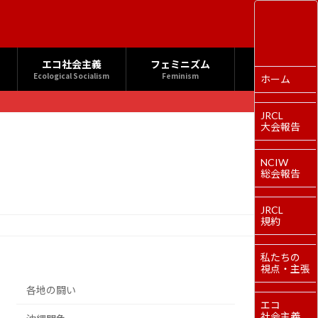
エコ社会主義
フェミニズム
Ecological Socialism
Feminism
ホーム
JRCL
大会報告
NCIW
総会報告
JRCL
規約
私たちの
視点・主張
各地の闘い
エコ
社会主義