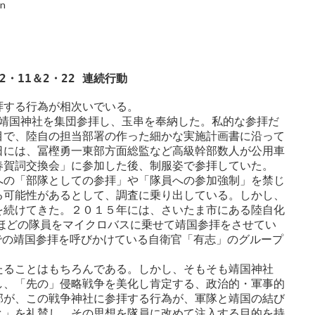
in
・11＆2・22 連続行動
する行為が相次いでいる。

が靖国神社を集団参拝し、玉串を奉納した。私的な参拝だ
目で、陸自の担当部署の作った細かな実施計画書に沿って
日には、冨樫勇一東部方面総監など高級幹部数人が公用車
賀詞交換会」に参加した後、制服姿で参拝していた。

への「部隊としての参拝」や「隊員への参加強制」を禁じ
る可能性があるとして、調査に乗り出している。しかし、
を続けてきた。２０１５年には、さいたま市にある陸自化
ほどの隊員をマイクロバスに乗せて靖国参拝をさせてい
での靖国参拝を呼びかけている自衛官「有志」のグループ
たることはもちろんである。しかし、そもそも靖国神社
し、「先の」侵略戦争を美化し肯定する、政治的・軍事的
部が、この戦争神社に参拝する行為が、軍隊と靖国の結び
と」を礼賛し、その思想を隊員に改めて注入する目的を持