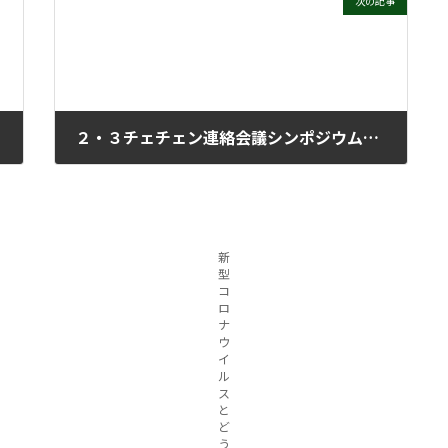
次の記事
２・３チェチェン連絡会議シンポジウム（上）
2024年2月21日
新
型
コ
ロ
ナ
ウ
イ
ル
ス
と
ど
う