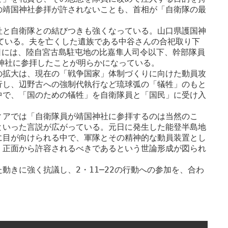
の靖国神社参拝が許されないことも、首相が「自衛隊の最
社と自衛隊との結びつきも強くなっている。山口県護国神
ている。夫を亡くした遺族である中谷さんの合祀取り下
日には、陸自宮古島駐屯地の比嘉隼人司令以下、幹部隊員
神社に参拝したことが明らかになっている。

の拡大は、現在の「戦争国家」体制づくりに向けた動員攻
行し、辺野古への強制代執行など琉球弧の「犠牲」のもと
中で、「国のための犠牲」を自衛隊員と「国民」に受け入
ィアでは「自衛隊員が靖国神社に参拝するのは当然のこ
といった言説が広がっている。元日に発生した能登半島地
に目が向けられる中で、軍隊とその精神的な動員装置とし
、正面から許容されるべきであるという世論形成が図られ
動きに強く抗議し、2・11─22の行動への参加を、合わ