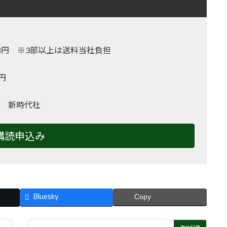
,128円 ※3部以上は送料当社負担
0円
 新時代社
購読申込み
Bluesky
Copy