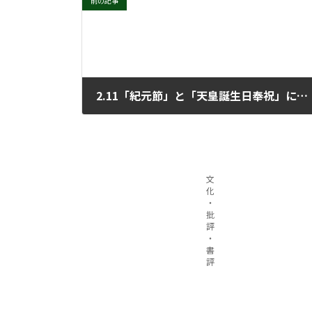
前の記事
2.11「紀元節」と「天皇誕生日奉祝」に反対する行動
2024年2月21日
文
化
・
批
評
・
書
評