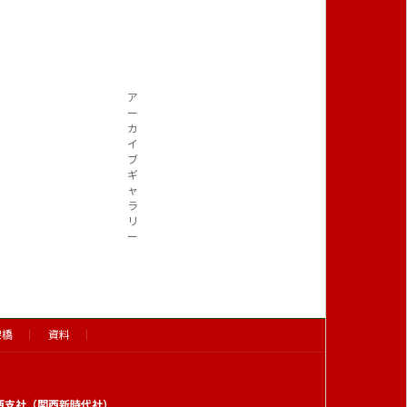
ア
ー
カ
イ
ブ
ギ
ャ
ラ
リ
ー
架橋
資料
西支社（関西新時代社）