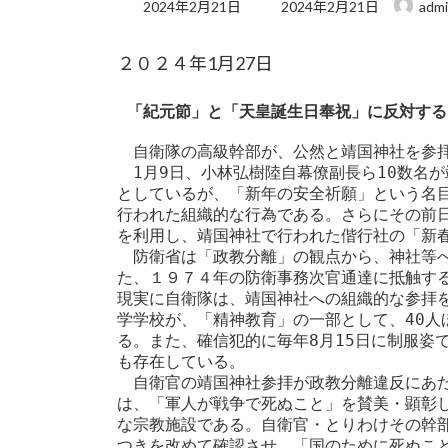
最
2024年2月21日
2024年2月21日
adm
終
更
２０２４年1月27日
新
日
時
「紀元節」と「天皇誕生日奉祝」に反対する2
:
　自衛隊の高級幹部が、公然と靖国神社を参拝
　1月9日、小林弘樹陸自幕僚副長ら10数名
としているが、「新年の安全祈願」という名
行われた組織的な行為である。さらにその前
を利用し、靖国神社で行われた偕行社の「新春
　防衛省は「政教分離」の観点から、神社等
た、１９７４年の防衛事務次官通達に抵触す
現実に自衛隊は、靖国神社への組織的な参拝
学学校が、「精神教育」の一部として、40人
る。また、確信犯的に毎年8月15日に制服姿
も存在している。

　自衛官の靖国神社参拝が政教分離違反にあ
は、「軍人が戦争で死ぬこと」を賛美・顕彰
な宗教施設である。自衛官・とりわけその幹
つきを改めて確認させ、「国のために死ぬこ