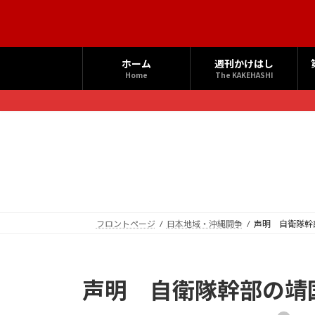
コ
ナ
ン
ビ
テ
ゲ
ン
ー
ホーム
週刊かけはし
ツ
シ
Home
The KAKEHASHI
へ
ョ
ス
ン
キ
に
ッ
移
プ
動
フロントページ
日本地域・沖縄闘争
声明 自衛隊幹
声明 自衛隊幹部の靖