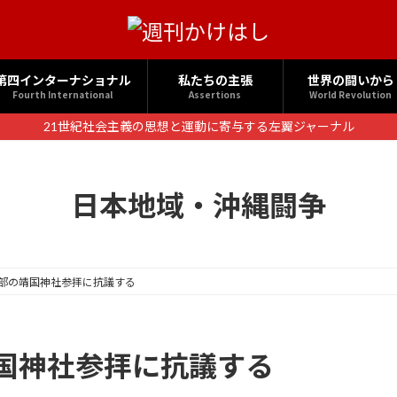
第四インターナショナル
私たちの主張
世界の闘いから
Fourth International
Assertions
World Revolution
21世紀社会主義の思想と運動に寄与する左翼ジャーナル
日本地域・沖縄闘争
部の靖国神社参拝に抗議する
国神社参拝に抗議する