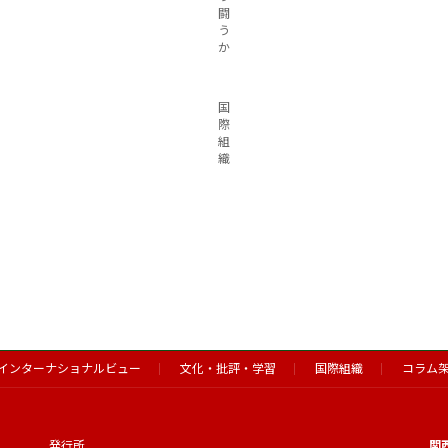
闘
う
か
国
際
組
織
インターナショナルビュー
文化・批評・学習
国際組織
コラム
発行所
関