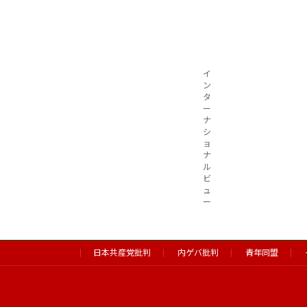
イ
ン
タ
ー
ナ
シ
ョ
ナ
ル
ビ
ュ
ー
日本共産党批判
内ゲバ批判
青年同盟