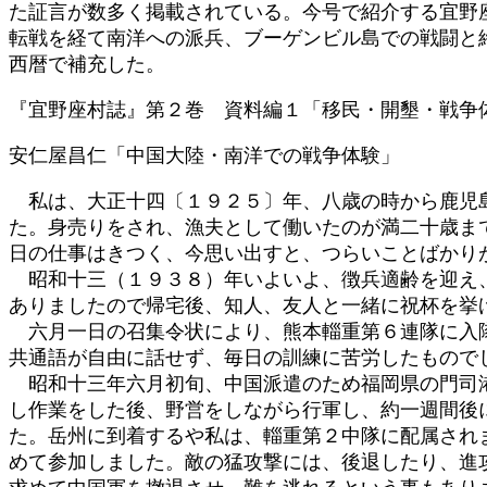
た証言が数多く掲載されている。今号で紹介する宜野
:
転戦を経て南洋への派兵、ブーゲンビル島での戦闘と
西暦で補充した。
『宜野座村誌』第２巻 資料編１「移民・開墾・戦争
安仁屋昌仁「中国大陸・南洋での戦争体験」
私は、大正十四〔１９２５〕年、八歳の時から鹿児島
た。身売りをされ、漁夫として働いたのが満二十歳ま
日の仕事はきつく、今思い出すと、つらいことばかり
昭和十三（１９３８）年いよいよ、徴兵適齢を迎え、
ありましたので帰宅後、知人、友人と一緒に祝杯を挙
六月一日の召集令状により、熊本輜重第６連隊に入隊
共通語が自由に話せず、毎日の訓練に苦労したもので
昭和十三年六月初旬、中国派遣のため福岡県の門司港
し作業をした後、野営をしながら行軍し、約一週間後
た。岳州に到着するや私は、輜重第２中隊に配属され
めて参加しました。敵の猛攻撃には、後退したり、進