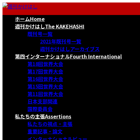
コ
ナ
ン
ビ
ホーム
Home
テ
ゲ
ン
ー
週刊かけはし
The KAKEHASHI
ツ
シ
既刊号一覧
へ
ョ
2021年既刊号一覧
ス
ン
週刊かけはしアーカイブス
キ
に
第四インターナショナル
Fourth International
ッ
移
第18回世界大会
プ
動
第17回世界大会
第16回世界大会
第15回世界大会
第11回世界大会
日本支部関連
国際委員会
私たちの主張
Assertions
私たちの視点・主張
重要記事・論文
インターナショナルビュー