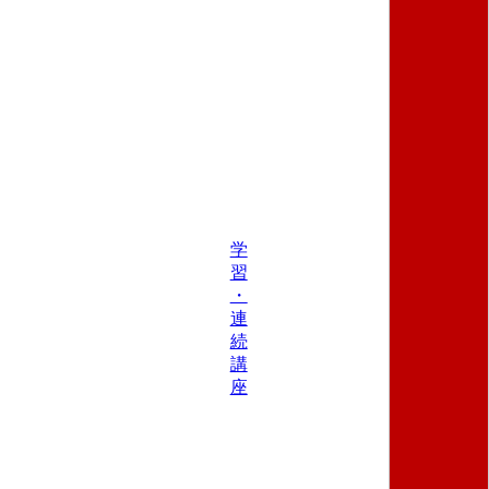
学
習
・
連
続
講
座