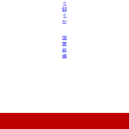
う
闘
う
か
国
際
組
織