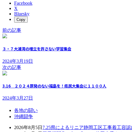
Facebook
X
Bluesky
Copy
前の記事
３・７大浦湾の埋立を許さない学習集会
2024年3月19日
次の記事
3.16 ２０２４原発のない福島を！県民大集会に１１００人
2024年3月27日
各地の闘い
沖縄闘争
2026年8月5日
7.25県によるリニア静岡工区工事着工容