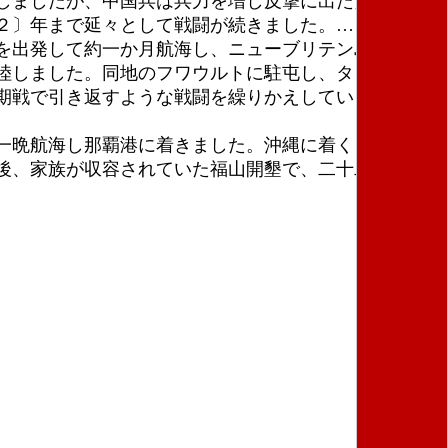
しましたが、中国兵は兵力を増し反撃に出たため日本
２〕年まで延々として戦闘が続きました。……
を出発して約一か月航海し、ニューブリテン島ラバウ
陸しました。同地のフワウルトに駐屯し、タロキナ飛
期戦で引き返すような戦闘を繰りかえしていました。
一晩航海し那覇港に着きました。沖縄に着くと同時
後、家族が収容されていた福山開墾で、二十二年ぶり