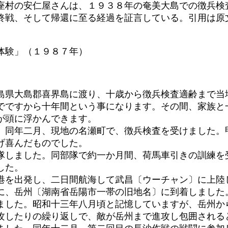
座村の安仁屋さんは、１９３８年の奄美大島での徴兵検
終戦、そして帰還に至る経過を証言している。引用は原
体験」（１９８７年）
県大島郡喜界島に渡り、十歳から徴兵検査適齢まで当
でですから十年間という事になります。その間、家族と
が頭に浮かんできます。
同年二月、現地の名瀬町で、徴兵検査を受けました。
げ喜んだものでした。
しました。同部隊で約一か月間、荷馬車引きの訓練を
した。
を出発し、二日間航海して武昌〔ウーチャン〕に上陸
に、岳州〔湖南省岳陽市一帯の旧地名〕に到着しました
ました。昭和十三年八月頃と記憶していますが、岳州か
攻したりの繰り返しで、敵が岳州まで進攻し包囲される