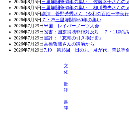
2026年8月5日
三里塚闘争60年の集い 佐藤幸子さんの
2026年8月5日
三里塚闘争60年の集い 柳川秀夫さんの
2026年8月5日
講演 菅野芳秀さん（令和の百姓一揆実行
2026年8月5日
７・25三里塚闘争60年の集い
2026年7月29日
米国 レイバーノーツ大会
2026年7月29日
投書：国旗損壊罪絶対反対「７・11新宿
2026年7月29日
書評：『忘却の引き揚げ史』
2026年7月29日
高橋哲哉さんの講演から
2026年7月29日
7.19 第16回「日の丸・君が代」問題
文
化
・
批
評
・
書
評