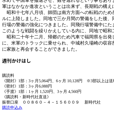
求めて中国軍を撤退させ、難を逃れるという事もあり
軍はなかなか進攻ということは出来ず、長期戦の構え
昭和十七年八月頃、師団は南方方面への転戦のため岳
ルに上陸しました。同地で三か月間の警備をした後、
行場の警備の強化につきました。同飛行場警備中にた
このような戦闘を繰りかえしている内に、同地で昭和
昭和二十年十二月、帰郷のため汽車で福岡県を出発し
に、米軍のトラックに乗せられ、中城村久場崎の収容
に家族と再会することができました。
週刊かけはし
購読料
《開封》1部：3ヶ月5,064円、6ヶ月 10,128円 ※3部以上
《密封》1部：3ヶ月6,088円
《手渡》1部：1ヶ月 1,520円、3ヶ月 4,560円
《購読料・新時代社直送》
振替口座 ００８６０－４－１５６００９ 新時代社
購読申込み