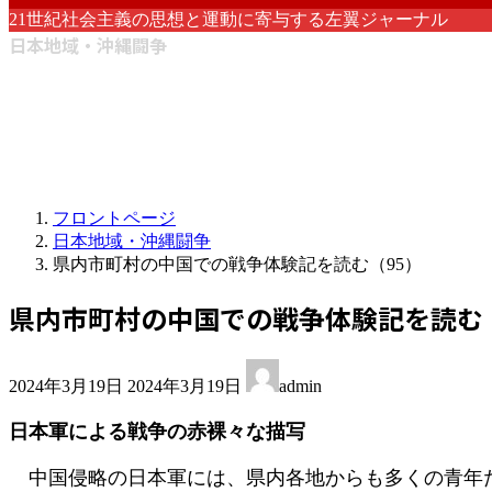
21世紀社会主義の思想と運動に寄与する左翼ジャーナル
日本地域・沖縄闘争
フロントページ
日本地域・沖縄闘争
県内市町村の中国での戦争体験記を読む（95）
県内市町村の中国での戦争体験記を読む（
最
2024年3月19日
2024年3月19日
admin
終
更
日本軍による戦争の赤裸々な描写
新
日
中国侵略の日本軍には、県内各地からも多くの青年た
時