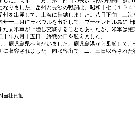
ました。同年十二月、第二回目の長沙作戦の戦闘に参加
になりました。岳州と長沙の戦闘は、昭和十七〔１９４
州を出発して、上海に集結しました。八月下旬、上海
同年十二月にラバウルを出発して、ブーゲンビル島に上
またま米軍が上陸し交戦することもあったが、米軍は短
二十年八月十五日、終戦の日を迎えました。……
、鹿児島県へ向かいました。鹿児島港から乗船して、
所に収容されました。同収容所で、二、三日収容された
は送料当社負担