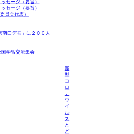
メッセージ（要旨）
メッセージ（要旨）
委員会代表）
駅南口デモ」に２００人
等全国学習交流集会
新
型
コ
ロ
ナ
ウ
イ
ル
ス
と
ど