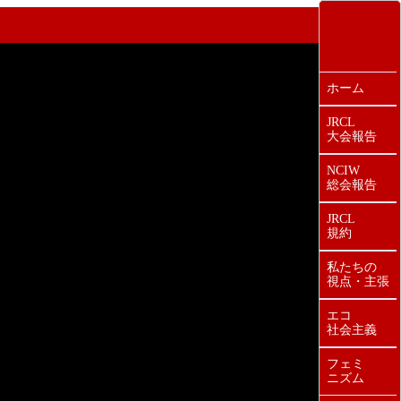
ホーム
JRCL
大会報告
NCIW
総会報告
JRCL
規約
私たちの
視点・主張
エコ
社会主義
フェミ
ニズム