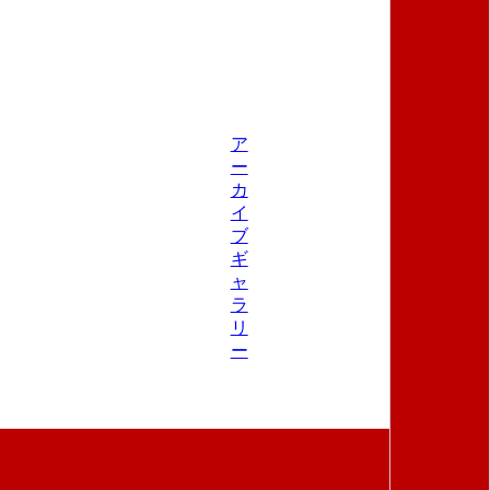
ア
ー
カ
イ
ブ
ギ
ャ
ラ
リ
ー