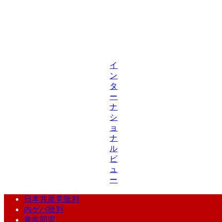
イ
ン
タ
ー
ナ
シ
ョ
ナ
ル
ビ
ュ
ー
日本共産党批判
内ゲバ批判
青年同盟