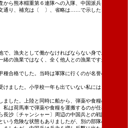
査から熊本輜重第６連隊への入隊、中国派兵、各地の
文通り、補充は〔 〕、省略は……で示した。年号を
地で、漁夫として働かなければならない身でありまし
一緒の漁業ではなく、全く他人との漁業ですから、毎
甲種合格でした。当時は軍隊に行くのが名誉の時代で
受けました。小学校一年も出ていない私には、第一に
しました。上陸と同時に船から、弾薬や食糧の荷降ろ
。私は荷馬車で弾薬や食糧を運搬するのが任務でし
ら長沙〔チャンシャー〕周辺の中国兵との戦闘にはじ
という危険な状態もありましたが、別の部隊の応援を