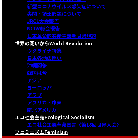
新型コロナウイルス感染症について
尖閣・領土問題について
JRCL大会報告
NCIW総会報告
日本革命的共産主義者同盟規約
世界の闘いから
World Revolution
ウクライナ特集
日本各地の闘い
沖縄闘争
韓国は今
アジア
ヨーロッパ
アラブ
アフリカ・中東
南北アメリカ
エコ社会主義
Ecological Socialism
エコ社会主義革命宣言〈第18回世界大会〉
フェミニズム
Feminism