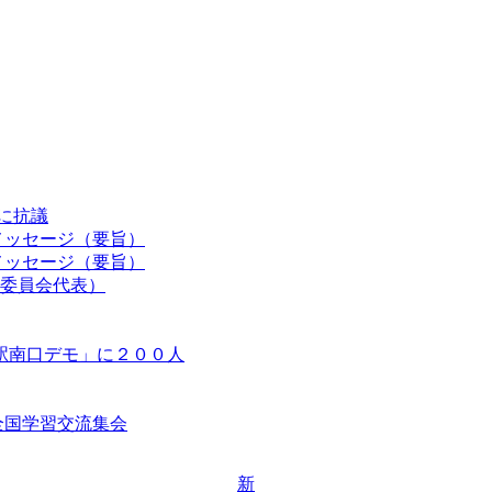
認に抗議
メッセージ（要旨）
メッセージ（要旨）
委員会代表）
駅南口デモ」に２００人
等全国学習交流集会
新