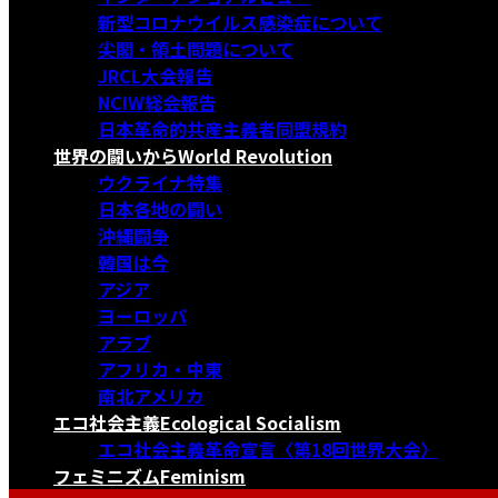
新型コロナウイルス感染症について
尖閣・領土問題について
JRCL大会報告
NCIW総会報告
日本革命的共産主義者同盟規約
世界の闘いから
World Revolution
ウクライナ特集
日本各地の闘い
沖縄闘争
韓国は今
アジア
ヨーロッパ
アラブ
アフリカ・中東
南北アメリカ
エコ社会主義
Ecological Socialism
エコ社会主義革命宣言〈第18回世界大会〉
フェミニズム
Feminism