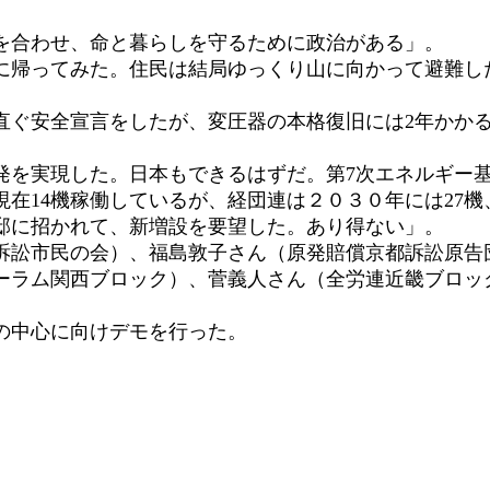
を合わせ、命と暮らしを守るために政治がある」。
帰ってみた。住民は結局ゆっくり山に向かって避難し
ぐ安全宣言をしたが、変圧器の本格復旧には2年かか
を実現した。日本もできるはずだ。第7次エネルギー
14機稼働しているが、経団連は２０３０年には27機、
邸に招かれて、新増設を要望した。あり得ない」。
訴訟市民の会）、福島敦子さん（原発賠償京都訴訟原告
ーラム関西ブロック）、菅義人さん（全労連近畿ブロッ
の中心に向けデモを行った。