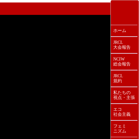
ホーム
JRCL
大会報告
NCIW
総会報告
JRCL
規約
私たちの
視点・主張
エコ
社会主義
フェミ
ニズム