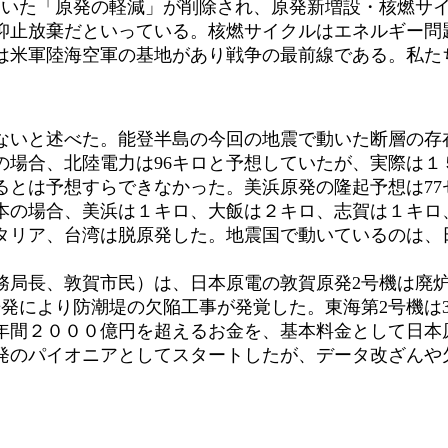
いた「原発の軽減」が削除され、原発新増設・核燃サ
抑止放棄だといっている。核燃サイクルはエネルギー問
は米軍陸海空軍の基地があり戦争の最前線である。私た
いと述べた。能登半島の今回の地震で動いた断層の存在
の場合、北陸電力は96キロと予想していたが、実際は１
るとは予想すらできなかった。美浜原発の隆起予想は7
本の場合、美浜は１キロ、大飯は２キロ、志賀は１キロ
タリア、台湾は脱原発した。地震国で動いているのは、
局長、敦賀市民）は、日本原電の敦賀原発2号機は廃
発により防潮堤の欠陥工事が発覚した。東海第2号機は3
は年間２０００億円を超えるお金を、基本料金として日本
発のパイオニアとしてスタートしたが、データ改ざんや