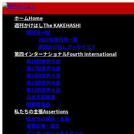
コ
ナ
ン
ビ
ホーム
Home
テ
ゲ
ン
ー
週刊かけはし
The KAKEHASHI
ツ
シ
既刊号一覧
へ
ョ
2021年既刊号一覧
ス
ン
週刊かけはしアーカイブス
キ
に
第四インターナショナル
Fourth International
ッ
移
第18回世界大会
プ
動
第17回世界大会
第16回世界大会
第15回世界大会
第11回世界大会
日本支部関連
国際委員会
私たちの主張
Assertions
私たちの視点・主張
重要記事・論文
インターナショナルビュー