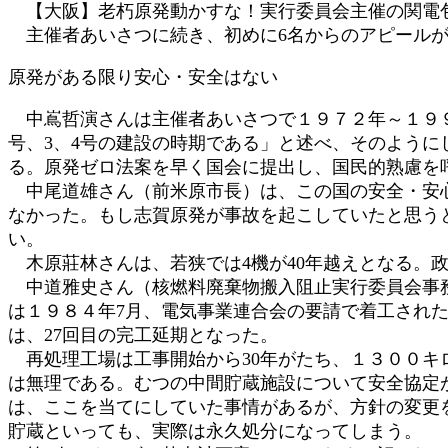
【大阪】老朽原発動かすな！実行委員会主催の関電包
:
主催者あいさつに続き、初めに6名からのアピールが
原発がある限り安心・安全はない
中嶌哲演さんは主催者あいさつで１９７２年～１９９０
号、3、4号の建設の時期である」と述べ、そのよう
る。原発ゼロ法案を早く国会に提出し、国民的熟慮を
中尾道雄さん（前米原市長）は、この国の安全・安心
なかった。もし志賀原発が事故を起こしていたと思う
い。
木原莊林さんは、若狭では4機が40年越えとなる。
中道雅史さん（核燃料廃棄物搬入阻止実行委員会事務
は１９８４年7月、電気事業連合会の要請で着工され
は、27回目の完工延期となった。
再処理工場は工事開始から30年がたち、１３００キ
は無理である。むつの中間貯蔵施設について安全協定
は、ここを当てにしていた事情があるが、方針の変更
貯蔵といっても、実際は永久処分になってしまう。