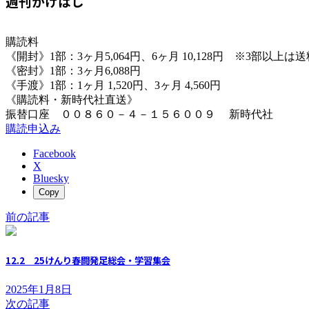
週刊かけはし
購読料
《開封》1部：3ヶ月5,064円、6ヶ月 10,128円 ※3部以上
《密封》1部：3ヶ月6,088円
《手渡》1部：1ヶ月 1,520円、3ヶ月 4,560円
《購読料・新時代社直送》
振替口座 ００８６０－４－１５６００９ 新時代社
購読申込み
Facebook
X
Bluesky
Copy
前の記事
12.2 25けんり春闘発足総会・学習集会
2025年1月8日
次の記事