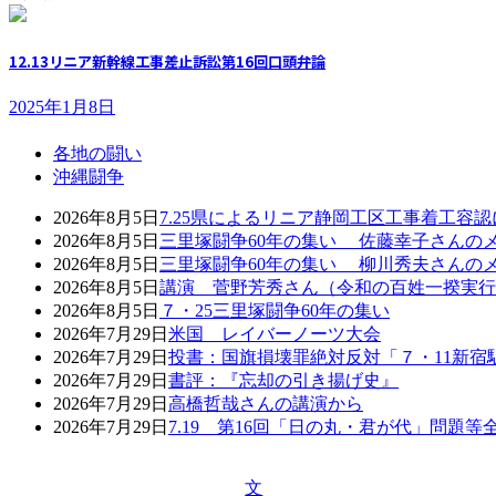
12.13リニア新幹線工事差止訴訟第16回口頭弁論
2025年1月8日
各地の闘い
沖縄闘争
2026年8月5日
7.25県によるリニア静岡工区工事着工容
2026年8月5日
三里塚闘争60年の集い 佐藤幸子さんの
2026年8月5日
三里塚闘争60年の集い 柳川秀夫さんの
2026年8月5日
講演 菅野芳秀さん（令和の百姓一揆実行
2026年8月5日
７・25三里塚闘争60年の集い
2026年7月29日
米国 レイバーノーツ大会
2026年7月29日
投書：国旗損壊罪絶対反対「７・11新宿
2026年7月29日
書評：『忘却の引き揚げ史』
2026年7月29日
高橋哲哉さんの講演から
2026年7月29日
7.19 第16回「日の丸・君が代」問題
文