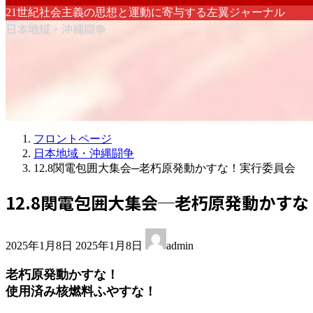
21世紀社会主義の思想と運動に寄与する左翼ジャーナル
日本地域・沖縄闘争
フロントページ
日本地域・沖縄闘争
12.8関電包囲大集会─老朽原発動かすな！実行委員会
12.8関電包囲大集会─老朽原発動かす
最
2025年1月8日
2025年1月8日
admin
終
更
老朽原発動かすな！
新
使用済み核燃料ふやすな！
日
時