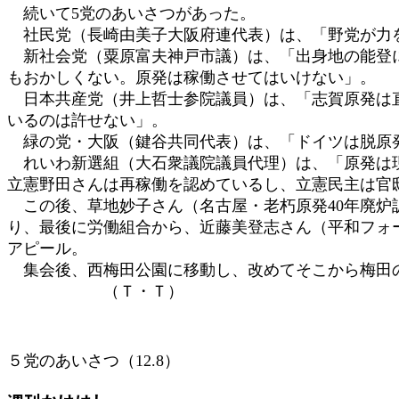
続いて5党のあいさつがあった。
社民党（長崎由美子大阪府連代表）は、「野党が力
新社会党（粟原富夫神戸市議）は、「出身地の能登に
もおかしくない。原発は稼働させてはいけない」。
日本共産党（井上哲士参院議員）は、「志賀原発は直
いるのは許せない」。
緑の党・大阪（鍵谷共同代表）は、「ドイツは脱原発
れいわ新選組（大石衆議院議員代理）は、「原発は現在
立憲野田さんは再稼働を認めているし、立憲民主は官
この後、草地妙子さん（名古屋・老朽原発40年廃炉
り、最後に労働組合から、近藤美登志さん（平和フォ
アピール。
集会後、西梅田公園に移動し、改めてそこから梅田
（Ｔ・Ｔ）
５党のあいさつ（12.8）