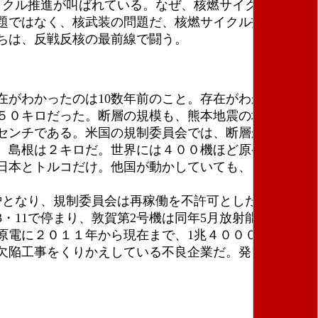
イクル推進が叫ばれている。なぜ、核燃サイクルにしが
題ではなく、核武装の問題だ、核燃サイクル技術は日
ちは、反戦反核の最前線で闘う。
がわかったのは10数年前のこと。存在がわかってい
５０キロだった。断層の規模も、熊本地震の場合は予
7センチである。米国の規制委員会では、断層から８キ
、島根は２キロだ。世界には４００機ほど原発が動い
日本とトルコだけ。他国が動かしていても、日本は止
炉となり、規制委員会は再稼働を不許可とした。近くに
・11で停まり、敦賀第2号機は同年5月放射能漏れによ
原電に２０１１年から現在まで、1兆４０００億円も払
欠陥工事をくりかえしている不良企業だ。発電事業を