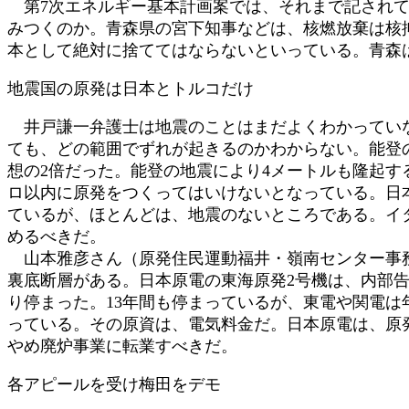
第7次エネルギー基本計画案では、それまで記されて
みつくのか。青森県の宮下知事などは、核燃放棄は核
本として絶対に捨ててはならないといっている。青森
地震国の原発は日本とトルコだけ
井戸謙一弁護士は地震のことはまだよくわかっていな
ても、どの範囲でずれが起きるのかわからない。能登
想の2倍だった。能登の地震により4メートルも隆起す
ロ以内に原発をつくってはいけないとなっている。日
ているが、ほとんどは、地震のないところである。イ
めるべきだ。
山本雅彦さん（原発住民運動福井・嶺南センター事務
裏底断層がある。日本原電の東海原発2号機は、内部告
り停まった。13年間も停まっているが、東電や関電
っている。その原資は、電気料金だ。日本原電は、原
やめ廃炉事業に転業すべきだ。
各アピールを受け梅田をデモ