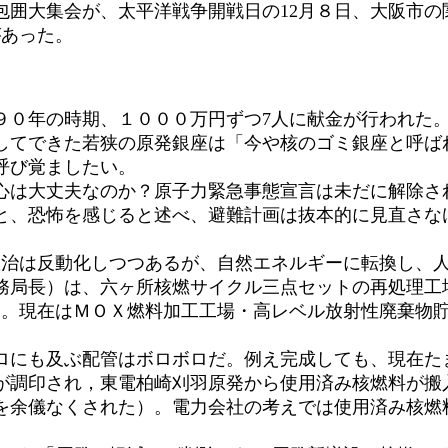
囲大集会が、太平洋戦争開戦日の12月８日、大阪市の
あった。
年の時期、１０００万円ずつ7人に献金が行われた。こ
にしてできた若狭の原発銀座は「今や核のゴミ銀座と呼ば
呼び覚ましたい。
は大丈夫なのか？原子力緊急事態宣言は未だに解除さ
と、恐怖を感じると述べ、避難計画は抜本的に見直さな
政治は反動化しつつあるが、自然エネルギーに転換し、
局長）は、六ヶ所核燃サイクル三点セットの再処理工
た。現在はＭＯＸ燃料加工工場・高レベル放射性廃棄物
ロにも及ぶ配管はボロボロだ。例え完成しても、現在た
が調印され，東電柏崎刈羽原発から使用済み核燃料が搬
を余儀なくされた）。電力会社の考えでは使用済み核燃