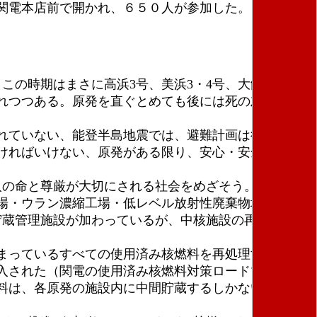
関電本店前で開かれ、６５０人が参加した。
の時期はまさに高浜3号、美浜3・4号、大飯1、2
れつつある。原発を直ぐとめても後には死の灰が残
れていない、能登半島地震では、避難計画は役にたた
ければいけない、原発がある限り、安心・安全はな
人の命と尊厳が大切にされる社会をめざそう。
場・ウラン濃縮工場・低レベル放射性廃棄物埋設施設
貯蔵管理施設が加わっているが、中核施設の再処理工場
まっているすべての使用済み核燃料を再処理すること
入された（関電の使用済み核燃料対策ロードマップに
料は、各原発の施設内に中間貯蔵するしかない。中間