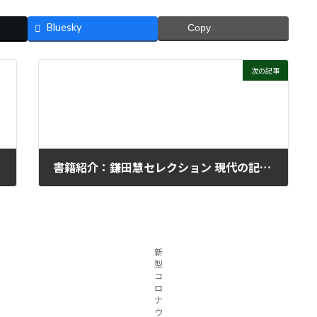
Bluesky
Copy
次の記事
書籍紹介：鎌田慧セレクション 現代の記録 成田闘争と国鉄民営化 国策に抗った人々
2026年6月17日
新
型
コ
ロ
ナ
ウ