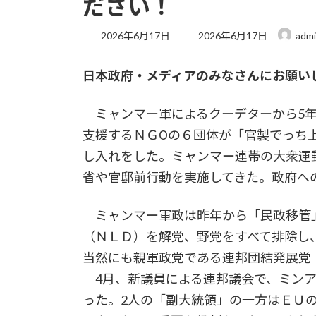
ださい！
最
2026年6月17日
2026年6月17日
adm
終
更
日本政府・メディアのみなさんにお願い
新
日
時
ミャンマー軍によるクーデターから5年
:
支援するＮＧОの６団体が「官製でっち
し入れをした。ミャンマー連帯の大衆運
省や官邸前行動を実施してきた。政府へ
ミャンマー軍政は昨年から「民政移管
（ＮＬＤ）を解党、野党をすべて排除し、
当然にも親軍政党である連邦団結発展党
4月、新議員による連邦議会で、ミンア
った。2人の「副大統領」の一方はＥＵ