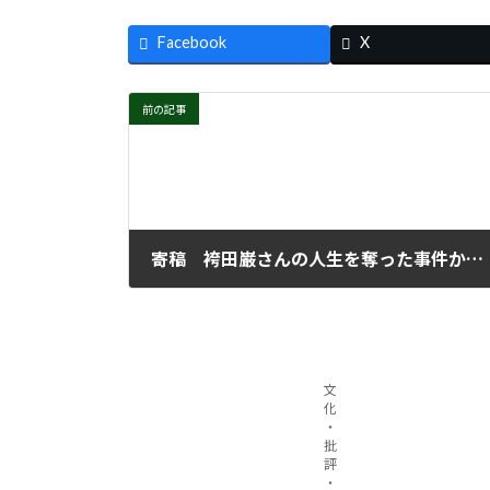
Facebook
X
前の記事
寄稿 袴田巌さんの人生を奪った事件から60年
2026年6月17日
文
化
・
批
評
・