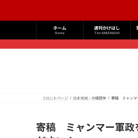
コ
ナ
ン
ビ
テ
ゲ
ン
ー
ホーム
週刊かけはし
ツ
シ
Home
The KAKEHASHI
へ
ョ
ス
ン
キ
に
ッ
移
プ
動
フロントページ
日本地域・沖縄闘争
寄稿 ミャンマ
寄稿 ミャンマー軍政