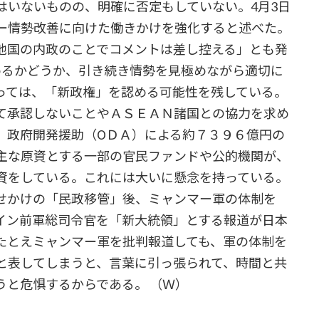
いないものの、明確に否定もしていない。4月3日
ー情勢改善に向けた働きかけを強化すると述べた。
他国の内政のことでコメントは差し控える」とも発
めるかどうか、引き続き情勢を見極めながら適切に
っては、「新政権」を認める可能性を残している。
て承認しないことやＡＳＥＡＮ諸国との協力を求め
、政府開発援助（ОＤＡ）による約７３９６億円の
主な原資とする一部の官民ファンドや公的機関が、
資をしている。これには大いに懸念を持っている。
せかけの「民政移管」後、ミャンマー軍の体制を
イン前軍総司令官を「新大統領」とする報道が日本
たとえミャンマー軍を批判報道しても、軍の体制を
と表してしまうと、言葉に引っ張られて、時間と共
うと危惧するからである。 （Ｗ）