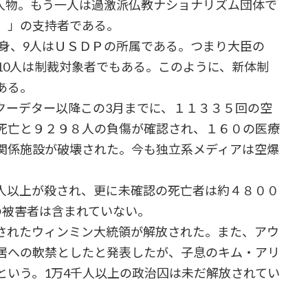
人物。もう一人は過激派仏教ナショナリズム団体で
）」の支持者である。
出身、9人はＵＳＤＰの所属である。つまり大臣の
10人は制裁対象者でもある。このように、新体制
ある。
ーデター以降この3月までに、１１３３５回の空
死亡と９２９８人の負傷が確認され、１６０の医療
関係施設が破壊された。今も独立系メディアは空爆
人以上が殺され、更に未確認の死亡者は約４８００
の被害者は含まれていない。
されたウィンミン大統領が解放された。また、アウ
居への軟禁としたと発表したが、子息のキム・アリ
という。1万4千人以上の政治囚は未だ解放されてい