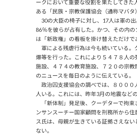
ークにおいて重要な役割を果たしてきた
ある「民族・宗教保護協会（通称マバタ
30の大臣の椅子に対し、17人は軍の
86％を彼らが占有した。かつ、その内の
は「新政権」の看板を掛け替えただけで
軍による残虐行為は今も続いている。ク
爆等を行った。これにより５４７８人の
施設、４７４の教育施設、７２０の宗教
のニュースを毎日のように伝えている。
政治囚支援協会の調べでは、８０００
人いる。これには、昨年3月の地震など
「新体制」発足後、クーデターで拘束
ンサンスーチー国家顧問を刑務所から住
ス氏は、母親が生きている証拠さえない
ない。