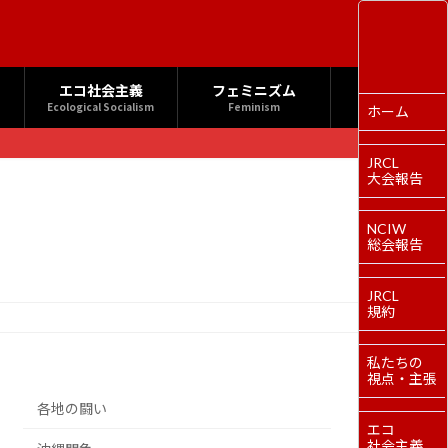
エコ社会主義
フェミニズム
Ecological Socialism
Feminism
ホーム
JRCL
大会報告
NCIW
総会報告
JRCL
規約
私たちの
視点・主張
各地の闘い
エコ
社会主義