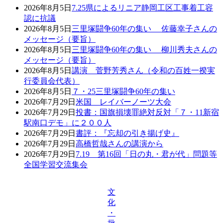
2026年8月5日
7.25県によるリニア静岡工区工事着工容
認に抗議
2026年8月5日
三里塚闘争60年の集い 佐藤幸子さんの
メッセージ（要旨）
2026年8月5日
三里塚闘争60年の集い 柳川秀夫さんの
メッセージ（要旨）
2026年8月5日
講演 菅野芳秀さん（令和の百姓一揆実
行委員会代表）
2026年8月5日
７・25三里塚闘争60年の集い
2026年7月29日
米国 レイバーノーツ大会
2026年7月29日
投書：国旗損壊罪絶対反対「７・11新宿
駅南口デモ」に２００人
2026年7月29日
書評：『忘却の引き揚げ史』
2026年7月29日
高橋哲哉さんの講演から
2026年7月29日
7.19 第16回「日の丸・君が代」問題等
全国学習交流集会
文
化
・