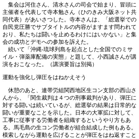
集会は河住さん、清水さんの司会で始まり、冒頭に
主催者を代表して寺本勉さん（ひのきみ大阪ネット共
同代表）があいさつした。寺本さんは、「総選挙での
自民党圧勝でサブタイトルの内容がますます問われて
おり、私たちは闘いを止めるわけにはいかない」と集
会の成功とデモへの参加を訴えた。
続いて「沖縄‐琉球列島を起点とした全国でのミサ
イル・弾薬庫配備の実態」と題して、小西誠さんが講
演をおこなった。（講演要旨は別掲）
運動を強化し弾圧をはねかえそう
休憩のあと、連帯労組関西地区生コン支部の西山さ
んから、「関生裁判は４つの刑事裁判があり、弾圧に
対する闘いは続いているが、総選挙の結果は日常的な
闘いが重要なことを示した。日本の大軍拡に対して、
工事に従事する労働者を組織するというやり方もあ
る。馬毛島の生コン労働者が組合結成した例もある。
模索しながら運動を広げることが弾圧をはね返すこと