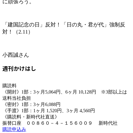
に頑張ろう。
「建国記念の日」反対！「日の丸・君が代」強制反
対！（2.11）
小西誠さん
週刊かけはし
購読料
《開封》1部：3ヶ月5,064円、6ヶ月 10,128円 ※3部以上は
送料当社負担
《密封》1部：3ヶ月6,088円
《手渡》1部：1ヶ月 1,520円、3ヶ月 4,560円
《購読料・新時代社直送》
振替口座 ００８６０－４－１５６００９ 新時代社
購読申込み