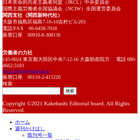
日本革命的共産主義者同盟（JRCL）中央委員会
国際主義労働者全国協議会（NCIW）全国運営委員会
関西支社（関西新時代社）
大阪市福島区福島7-16-10吉村ビル203
電話/FAX 06-6458-7018
振替口座 00910-8-308136
労働者の力社
143-0024 東京都大田区中央7-12-16 大森助産院方 電話 080-
4662-5183
red2129oct@outlook.jp
振替口座 00110-2-415220
検索
検索
Copyright ©2021 Kakehashi Editorial board. All Rights
Reserved.
ホーム
週刊かけはし
既刊号一覧