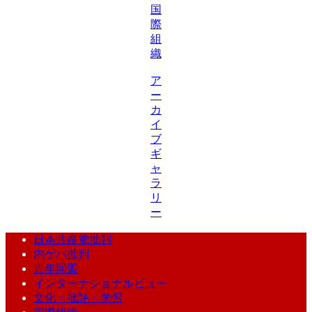
国
際
組
織
ア
ー
カ
イ
ブ
ギ
ャ
ラ
リ
ー
日本共産党批判
内ゲバ批判
青年同盟
インターナショナルビュー
文化・批評・学習