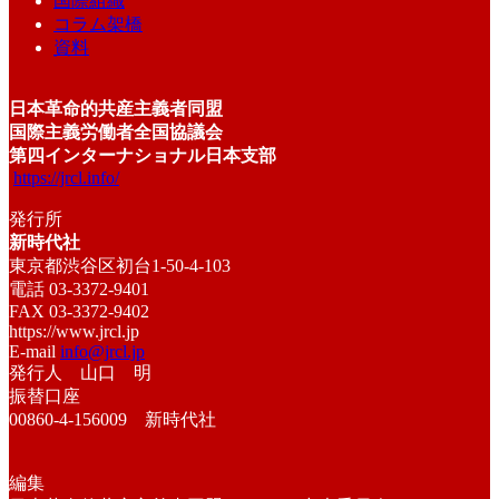
国際組織
コラム架橋
資料
日本革命的共産主義者同盟
国際主義労働者全国協議会
第四インターナショナル日本支部
https://jrcl.info/
発行所
新時代社
東京都渋谷区初台1-50-4-103
電話 03-3372-9401
FAX 03-3372-9402
https://www.jrcl.jp
E-mail
info@jrcl.jp
発行人 山口 明
振替口座
00860-4-156009 新時代社
編集