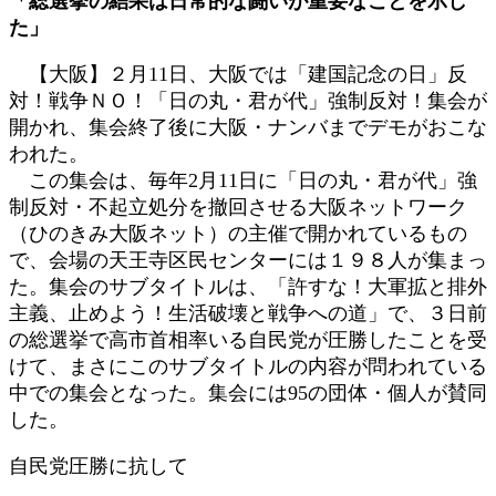
「総選挙の結果は日常的な闘いが重要なことを示し
新
た」
日
時
【大阪】２月11日、大阪では「建国記念の日」反
:
対！戦争ＮＯ！「日の丸・君が代」強制反対！集会が
開かれ、集会終了後に大阪・ナンバまでデモがおこな
われた。
この集会は、毎年2月11日に「日の丸・君が代」強
制反対・不起立処分を撤回させる大阪ネットワーク
（ひのきみ大阪ネット）の主催で開かれているもの
で、会場の天王寺区民センターには１９８人が集まっ
た。集会のサブタイトルは、「許すな！大軍拡と排外
主義、止めよう！生活破壊と戦争への道」で、３日前
の総選挙で高市首相率いる自民党が圧勝したことを受
けて、まさにこのサブタイトルの内容が問われている
中での集会となった。集会には95の団体・個人が賛同
した。
自民党圧勝に抗して