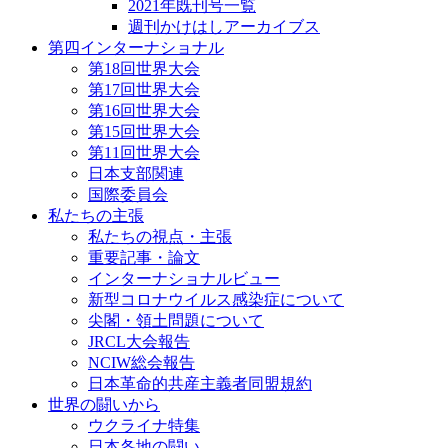
2021年既刊号一覧
週刊かけはしアーカイブス
第四インターナショナル
第18回世界大会
第17回世界大会
第16回世界大会
第15回世界大会
第11回世界大会
日本支部関連
国際委員会
私たちの主張
私たちの視点・主張
重要記事・論文
インターナショナルビュー
新型コロナウイルス感染症について
尖閣・領土問題について
JRCL大会報告
NCIW総会報告
日本革命的共産主義者同盟規約
世界の闘いから
ウクライナ特集
日本各地の闘い