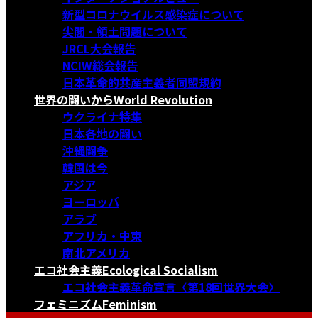
新型コロナウイルス感染症について
尖閣・領土問題について
JRCL大会報告
NCIW総会報告
日本革命的共産主義者同盟規約
世界の闘いから
World Revolution
ウクライナ特集
日本各地の闘い
沖縄闘争
韓国は今
アジア
ヨーロッパ
アラブ
アフリカ・中東
南北アメリカ
エコ社会主義
Ecological Socialism
エコ社会主義革命宣言〈第18回世界大会〉
フェミニズム
Feminism