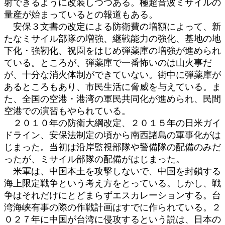
射できるように改装しつつある。極超音波ミサイルの
量産が始まっているとの報道もある。
安保３文書の改定による防衛費の増額によって、新
たなミサイル部隊の増強、継戦能力の強化、基地の地
下化・強靭化、祝園をはじめ弾薬庫の増強が進められ
ている。ところが、弾薬庫で一番怖いのは山火事だ
が、十分な消火体制ができていない。街中に弾薬庫が
あるところもあり、市民生活に脅威を与えている。ま
た、全国の空港・港湾の軍民共同化が進められ、民間
空港での演習もやられている。
２０１０年の防衛大綱改定、２０１５年の日米ガイ
ドライン、安保法制定の頃から南西諸島の軍事化がは
じまった。当初は沿岸監視部隊や警備隊の配備のみだ
ったが、ミサイル部隊の配備がはじまった。
米軍は、中国本土を攻撃しないで、中国を封鎖する
海上限定戦争という考え方をとっている。しかし、戦
争はそれだけにとどまらずエスカレーションする。台
湾海峡有事の際の作戦計画はすでに作られている。２
０２７年に中国が台湾に侵攻するという説は、日本の