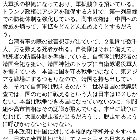
大軍拡の根拠になっており、軍拡競争を招いている。
トランプ政権はアジアを確保する方針で、第一列島線
での防衛体制を強化している。高市政権は、中国への
脅威を煽って、軍拡をどんどん進めようとするだろ
う。
台湾有事の際の被害想定が出ていて、２週間で数千
人、万を数える死者が出る。自衛隊はそれに備えて、
戦死者の防腐体制を準備している。自衛隊は戦死者の
靖国合祀を狙い、靖国神社のトップに自衛隊退役軍人
を据えている。本当に国を守る戦争ではなく、東アジ
アを戦場にするつもりなので、靖国を持ち出してい
る。それで自衛隊は戦えるのか？ 世界各国の意識調
査では、国のために戦えるという人は日本は13％しか
ない。本当は戦争できる国になっていないのに、制服
組や高市首相はその認識が飛んでいる。本当に戦争に
なれば、大量の脱走者が出るだろうし、脱走するよう
に呼びかけないといけない。
日本政府は中国に対して本格的な平和外交をすべき
だ。日本の米軍基地に対してノーと言える日本を作ら