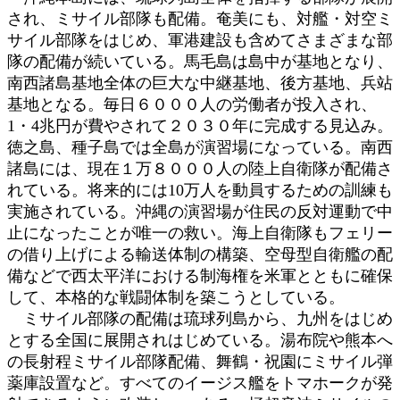
され、ミサイル部隊も配備。奄美にも、対艦・対空ミ
サイル部隊をはじめ、軍港建設も含めてさまざまな部
隊の配備が続いている。馬毛島は島中が基地となり、
南西諸島基地全体の巨大な中継基地、後方基地、兵站
基地となる。毎日６０００人の労働者が投入され、
1・4兆円が費やされて２０３０年に完成する見込み。
徳之島、種子島では全島が演習場になっている。南西
諸島には、現在１万８０００人の陸上自衛隊が配備さ
れている。将来的には10万人を動員するための訓練も
実施されている。沖縄の演習場が住民の反対運動で中
止になったことが唯一の救い。海上自衛隊もフェリー
の借り上げによる輸送体制の構築、空母型自衛艦の配
備などで西太平洋における制海権を米軍とともに確保
して、本格的な戦闘体制を築こうとしている。
ミサイル部隊の配備は琉球列島から、九州をはじめ
とする全国に展開されはじめている。湯布院や熊本へ
の長射程ミサイル部隊配備、舞鶴・祝園にミサイル弾
薬庫設置など。すべてのイージス艦をトマホークが発