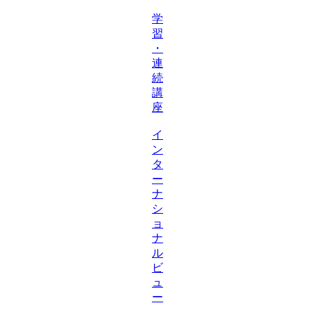
学
習
・
連
続
講
座
イ
ン
タ
ー
ナ
シ
ョ
ナ
ル
ビ
ュ
ー