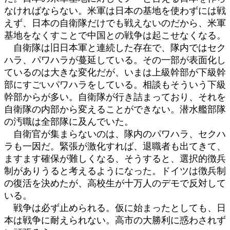
なければならない。米軍は日本の基地を使わずには戦
えず、日本の自衛隊だけでも戦えないのだから、米軍
基地をなくすことで中国との戦争は起こせなくなる。
自衛隊は旧日本軍と連続した存在で、隊内ではセク
ハラ、パワハラが蔓延している。その一部が表面化し
ているのは大きな変化だが、いまは上級幹部が下級幹
部にすごいパワハラをしている。相談もそういう下級
幹部からが多い。自衛隊が行き詰まっており、それを
自衛隊の内部から変えることができない。潜水艦部隊
の汚職は全部隊に及んでいた。
自衛官が集まらないのは、隊内のパワハラ、セクハ
ラも一因だ。緊張が激化すれば、退職者も出てきて、
ますます確保が難しくなる、そうすると、選択的徴兵
制がありうると考えるようになった。ドイツは徴兵制
の復活を決めたが、高校生が十万人のデモで反対して
いる。
戦争は必ず止められる。仮に始まったとしても、日
本は戦争に耐えられない。高市の大勝利に惑わされず