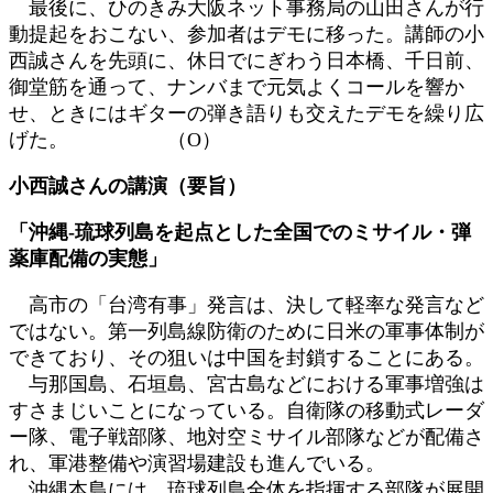
最後に、ひのきみ大阪ネット事務局の山田さんが行
動提起をおこない、参加者はデモに移った。講師の小
西誠さんを先頭に、休日でにぎわう日本橋、千日前、
御堂筋を通って、ナンバまで元気よくコールを響か
せ、ときにはギターの弾き語りも交えたデモを繰り広
げた。 （О）
小西誠さんの講演（要旨）
「沖縄‐琉球列島を起点とした全国でのミサイル・弾
薬庫配備の実態」
高市の「台湾有事」発言は、決して軽率な発言など
ではない。第一列島線防衛のために日米の軍事体制が
できており、その狙いは中国を封鎖することにある。
与那国島、石垣島、宮古島などにおける軍事増強は
すさまじいことになっている。自衛隊の移動式レーダ
ー隊、電子戦部隊、地対空ミサイル部隊などが配備さ
れ、軍港整備や演習場建設も進んでいる。
沖縄本島には、琉球列島全体を指揮する部隊が展開