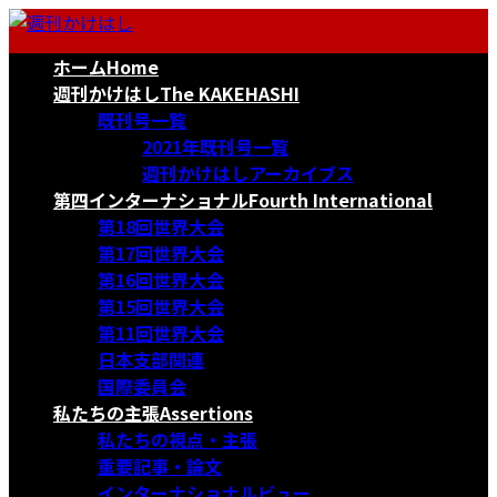
コ
ナ
ン
ビ
ホーム
Home
テ
ゲ
ン
ー
週刊かけはし
The KAKEHASHI
ツ
シ
既刊号一覧
へ
ョ
2021年既刊号一覧
ス
ン
週刊かけはしアーカイブス
キ
に
第四インターナショナル
Fourth International
ッ
移
第18回世界大会
プ
動
第17回世界大会
第16回世界大会
第15回世界大会
第11回世界大会
日本支部関連
国際委員会
私たちの主張
Assertions
私たちの視点・主張
重要記事・論文
インターナショナルビュー