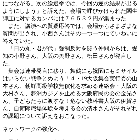
につながる。次の総選挙では、今回の逆の結果が出る
ようにしよう」と訴えた。会場で呼びかけられた関生
弾圧に対するカンパには７６５３２円が集まった。
また、講演への質疑応答では、会場からさまざまな
質問が出され、小西さんはその一つ一つにていねいに
答えていた。
「日の丸・君が代」強制反対を闘う仲間からは、愛
知の小野さん、大阪の奥野さん、松田さんが発言し
た。
集会は連帯発言に移り、舞鶴にも祝園にもミサイル
はいらない戦争とめよう！４・19大阪集会実行委の山
本さん、朝鮮高級学校無償化を求める連絡会・大阪の
大村さん、夢洲カジノを止める大阪府民の会の金光さ
ん、子どもたちに渡すな！危ない教科書大阪の伊賀さ
ん、自衛隊職場体験を考える会の清水さんがそれぞれ
の課題について訴えをおこなった。
ネットワークの強化へ