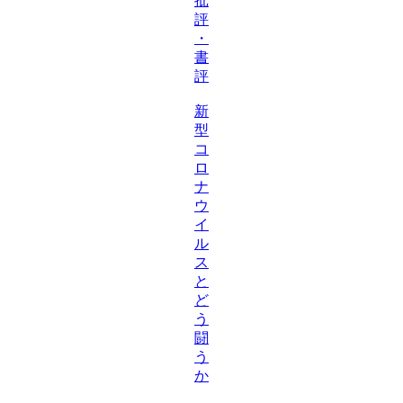
批
評
・
書
評
新
型
コ
ロ
ナ
ウ
イ
ル
ス
と
ど
う
闘
う
か