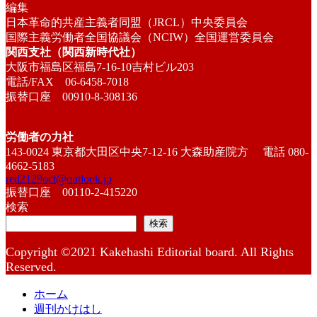
編集
日本革命的共産主義者同盟（JRCL）中央委員会
国際主義労働者全国協議会（NCIW）全国運営委員会
関西支社（関西新時代社）
大阪市福島区福島7-16-10吉村ビル203
電話/FAX 06-6458-7018
振替口座 00910-8-308136
労働者の力社
143-0024 東京都大田区中央7-12-16 大森助産院方 電話 080-
4662-5183
red2129oct@outlook.jp
振替口座 00110-2-415220
検索
検索
Copyright ©2021 Kakehashi Editorial board. All Rights
Reserved.
ホーム
週刊かけはし