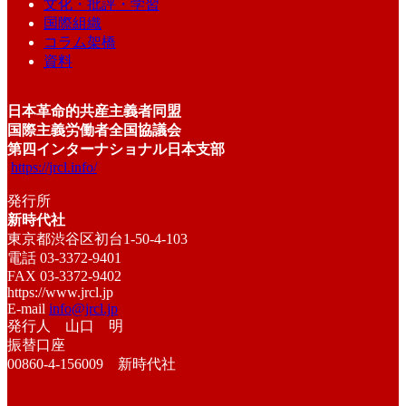
文化・批評・学習
国際組織
コラム架橋
資料
日本革命的共産主義者同盟
国際主義労働者全国協議会
第四インターナショナル日本支部
https://jrcl.info/
発行所
新時代社
東京都渋谷区初台1-50-4-103
電話 03-3372-9401
FAX 03-3372-9402
https://www.jrcl.jp
E-mail
info@jrcl.jp
発行人 山口 明
振替口座
00860-4-156009 新時代社