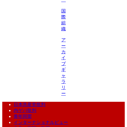
国
際
組
織
ア
ー
カ
イ
ブ
ギ
ャ
ラ
リ
ー
日本共産党批判
内ゲバ批判
青年同盟
インターナショナルビュー