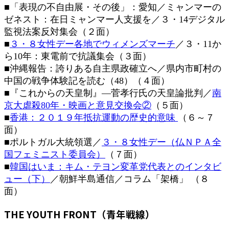
■「表現の不自由展・その後」：愛知／ミャンマーの
時
:
ゼネスト：在日ミャンマー人支援を／３・14デジタル
監視法案反対集会（２面）
■
３・８女性デー各地でウィメンズマーチ
／３・11か
ら10年：東電前で抗議集会（３面）
■沖縄報告：誇りある自主県政確立へ／県内市町村の
中国の戦争体験記を読む（48）（４面）
■『これからの天皇制』―菅孝行氏の天皇論批判／
南
京大虐殺80年・映画と意見交換会②
（５面）
■
香港：２０１９年抵抗運動の歴史的意味
（６～７
面）
■ポルトガル大統領選／
３・８女性デー（仏ＮＰＡ全
国フェミニスト委員会）
（７面）
■
韓国はいま：キム・テヨン変革党代表とのインタビ
ュー（下）
／朝鮮半島通信／コラム「架橋」 （８
面）
THE YOUTH FRONT（青年戦線）