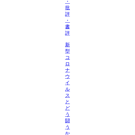
・
批
評
・
書
評
新
型
コ
ロ
ナ
ウ
イ
ル
ス
と
ど
う
闘
う
か