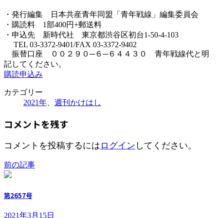
・発行編集 日本共産青年同盟「青年戦線」編集委員会
・購読料 1部400円+郵送料
・申込先 新時代社 東京都渋谷区初台1-50-4-103
TEL 03-3372-9401/FAX 03-3372-9402
振替口座 ００２９０─６─６４４３０ 青年戦線代と明
記してください。
購読申込み
カテゴリー
2021年
、
週刊かけはし
コメントを残す
コメントを投稿するには
ログイン
してください。
前の記事
第2657号
2021年3月15日