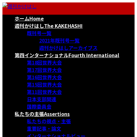
コ
ナ
ン
ビ
ホーム
Home
テ
ゲ
ン
ー
週刊かけはし
The KAKEHASHI
ツ
シ
既刊号一覧
へ
ョ
2021年既刊号一覧
ス
ン
週刊かけはしアーカイブス
キ
に
第四インターナショナル
Fourth International
ッ
移
第18回世界大会
プ
動
第17回世界大会
第16回世界大会
第15回世界大会
第11回世界大会
日本支部関連
国際委員会
私たちの主張
Assertions
私たちの視点・主張
重要記事・論文
インターナショナルビュー