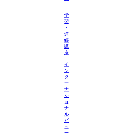
学
習
・
連
続
講
座
イ
ン
タ
ー
ナ
シ
ョ
ナ
ル
ビ
ュ
ー