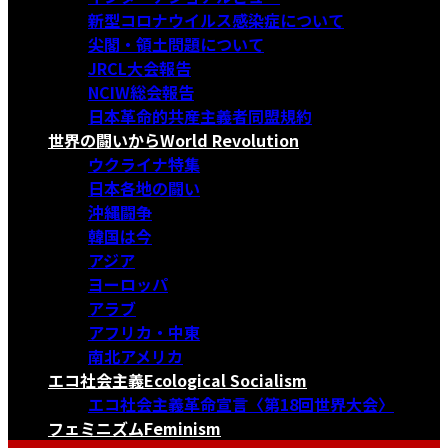
新型コロナウイルス感染症について
尖閣・領土問題について
JRCL大会報告
NCIW総会報告
日本革命的共産主義者同盟規約
世界の闘いから
World Revolution
ウクライナ特集
日本各地の闘い
沖縄闘争
韓国は今
アジア
ヨーロッパ
アラブ
アフリカ・中東
南北アメリカ
エコ社会主義
Ecological Socialism
エコ社会主義革命宣言〈第18回世界大会〉
フェミニズム
Feminism