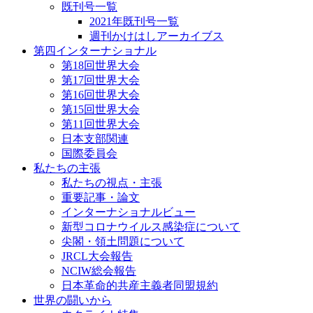
既刊号一覧
2021年既刊号一覧
週刊かけはしアーカイブス
第四インターナショナル
第18回世界大会
第17回世界大会
第16回世界大会
第15回世界大会
第11回世界大会
日本支部関連
国際委員会
私たちの主張
私たちの視点・主張
重要記事・論文
インターナショナルビュー
新型コロナウイルス感染症について
尖閣・領土問題について
JRCL大会報告
NCIW総会報告
日本革命的共産主義者同盟規約
世界の闘いから