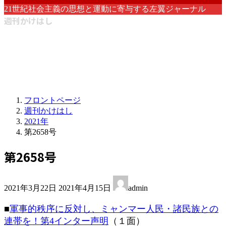
21世紀社会主義の思想と運動に寄与する左翼ジャーナル
週刊かけはし
フロントページ
週刊かけはし
2021年
第2658号
第2658号
最
2021年3月22日
2021年4月15日
admin
終
更
■
軍事的秩序に反対し、ミャンマー人民・諸民族との
新
連帯を！第4インター声明
（１面）
日