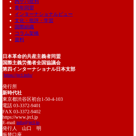
内ゲバ批判
青年同盟
インターナショナルビュー
文化・批評・学習
国際組織
コラム架橋
資料
日本革命的共産主義者同盟
国際主義労働者全国協議会
第四インターナショナル日本支部
https://jrcl.info/
発行所
新時代社
東京都渋谷区初台1-50-4-103
電話 03-3372-9401
FAX 03-3372-9402
https://www.jrcl.jp
E-mail
info@jrcl.jp
発行人 山口 明
振替口座