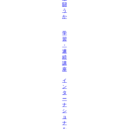
闘
う
か
学
習
・
連
続
講
座
イ
ン
タ
ー
ナ
シ
ョ
ナ
ル