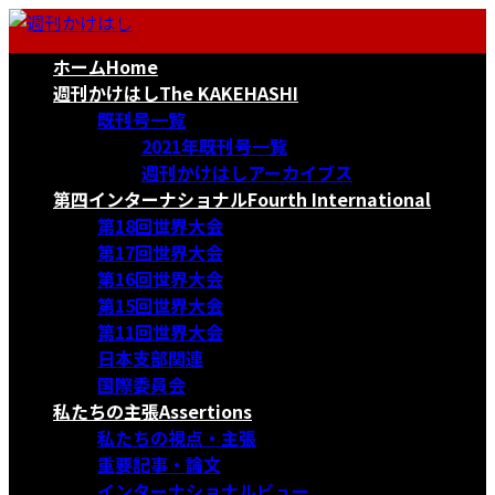
コ
ナ
ン
ビ
ホーム
Home
テ
ゲ
ン
ー
週刊かけはし
The KAKEHASHI
ツ
シ
既刊号一覧
へ
ョ
2021年既刊号一覧
ス
ン
週刊かけはしアーカイブス
キ
に
第四インターナショナル
Fourth International
ッ
移
第18回世界大会
プ
動
第17回世界大会
第16回世界大会
第15回世界大会
第11回世界大会
日本支部関連
国際委員会
私たちの主張
Assertions
私たちの視点・主張
重要記事・論文
インターナショナルビュー