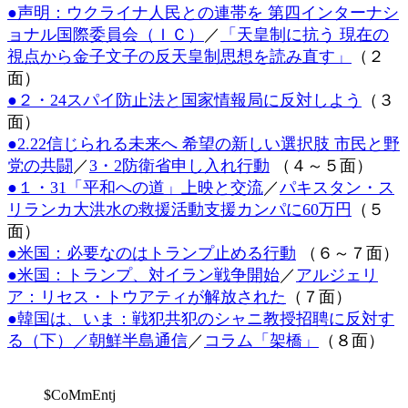
●声明：ウクライナ人民との連帯を 第四インターナシ
時
:
ョナル国際委員会（ＩＣ）
／
「天皇制に抗う 現在の
視点から金子文子の反天皇制思想を読み直す」
（２
面）
●２・24スパイ防止法と国家情報局に反対しよう
（３
面）
●2.22信じられる未来へ 希望の新しい選択肢 市民と野
党の共闘
／
3・2防衛省申し入れ行動
（４～５面）
●１・31「平和への道」上映と交流
／
パキスタン・ス
リランカ大洪水の救援活動支援カンパに60万円
（５
面）
●米国：必要なのはトランプ止める行動
（６～７面）
●米国：トランプ、対イラン戦争開始
／
アルジェリ
ア：リセス・トウアティが解放された
（７面）
●韓国は、いま：戦犯共犯のシャニ教授招聘に反対す
る（下）／朝鮮半島通信
／
コラム「架橋」
（８面）
$CoMmEntj