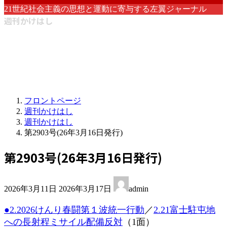
21世紀社会主義の思想と運動に寄与する左翼ジャーナル
週刊かけはし
フロントページ
週刊かけはし
週刊かけはし
第2903号(26年3月16日発行)
第2903号(26年3月16日発行)
最
2026年3月11日
2026年3月17日
admin
終
更
●2.2026けんり春闘第１波統一行動
／
2.21富士駐屯地
新
への長射程ミサイル配備反対
（1面）
日