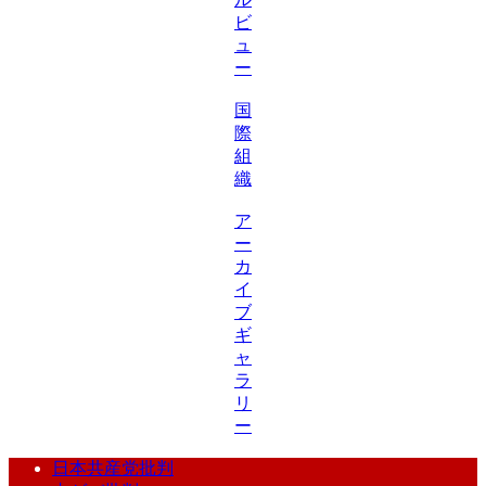
ビ
ュ
ー
国
際
組
織
ア
ー
カ
イ
ブ
ギ
ャ
ラ
リ
ー
日本共産党批判