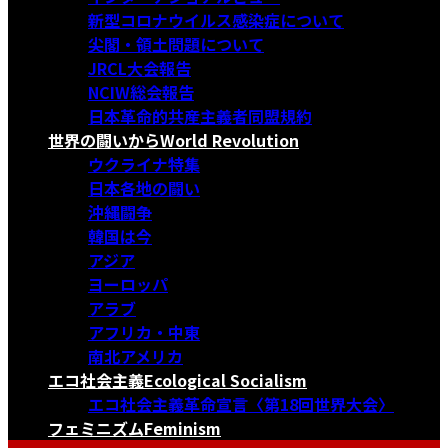
新型コロナウイルス感染症について
尖閣・領土問題について
JRCL大会報告
NCIW総会報告
日本革命的共産主義者同盟規約
世界の闘いから
World Revolution
ウクライナ特集
日本各地の闘い
沖縄闘争
韓国は今
アジア
ヨーロッパ
アラブ
アフリカ・中東
南北アメリカ
エコ社会主義
Ecological Socialism
エコ社会主義革命宣言〈第18回世界大会〉
フェミニズム
Feminism