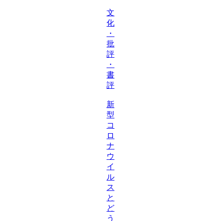
文
化
・
批
評
・
書
評
新
型
コ
ロ
ナ
ウ
イ
ル
ス
と
ど
う