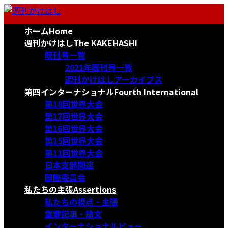
コ
ナ
ン
ビ
ホーム
Home
テ
ゲ
ン
ー
週刊かけはし
The KAKEHASHI
ツ
シ
既刊号一覧
へ
ョ
2021年既刊号一覧
ス
ン
週刊かけはしアーカイブス
キ
に
第四インターナショナル
Fourth International
ッ
移
第18回世界大会
プ
動
第17回世界大会
第16回世界大会
第15回世界大会
第11回世界大会
日本支部関連
国際委員会
私たちの主張
Assertions
私たちの視点・主張
重要記事・論文
インターナショナルビュー