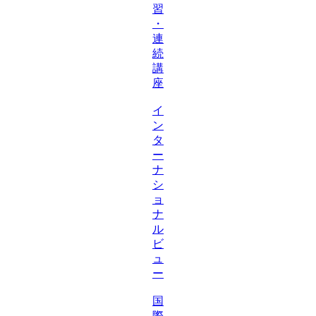
習
・
連
続
講
座
イ
ン
タ
ー
ナ
シ
ョ
ナ
ル
ビ
ュ
ー
国
際