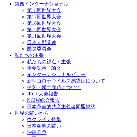
第四インターナショナル
第18回世界大会
第17回世界大会
第16回世界大会
第15回世界大会
第11回世界大会
日本支部関連
国際委員会
私たちの主張
私たちの視点・主張
重要記事・論文
インターナショナルビュー
新型コロナウイルス感染症について
尖閣・領土問題について
JRCL大会報告
NCIW総会報告
日本革命的共産主義者同盟規約
世界の闘いから
ウクライナ特集
日本各地の闘い
沖縄闘争