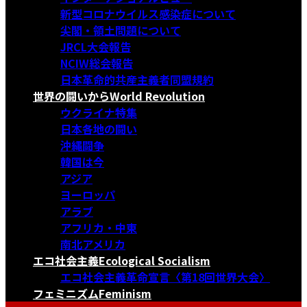
新型コロナウイルス感染症について
尖閣・領土問題について
JRCL大会報告
NCIW総会報告
日本革命的共産主義者同盟規約
世界の闘いから
World Revolution
ウクライナ特集
日本各地の闘い
沖縄闘争
韓国は今
アジア
ヨーロッパ
アラブ
アフリカ・中東
南北アメリカ
エコ社会主義
Ecological Socialism
エコ社会主義革命宣言〈第18回世界大会〉
フェミニズム
Feminism