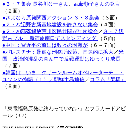
●３・７集会 長谷川公一さん
、
武藤類子さんの発言
時
:
（２面）
●さよなら原発関西アクション ３・８集会
（３面）
●２・27辺野古新基地建設を許さない集会
（４面）
●２・20部落解放荒川区民共闘が年次総会
／
３・７辺
野古ブルー 新宿駅南口でスタンディング
（５面）
●中国：習近平の前には数々の困難が
（６～７面）
●パレスチナ：暴虐な刑務所政策、国際的に拡大
／
米
国：政治的混乱の真ん中で反戦運動はゆっくり成長
（７面）
●韓国は、いま：クリーンルームオペレーターチェ・
ユソンの物語（１）／朝鮮半島通信
／
コラム「架橋」
（８面）
「東電福島原発は終わっていない」とプラカードアピ
ール（3.7）