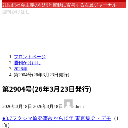
21世紀社会主義の思想と運動に寄与する左翼ジャーナル
週刊かけはし
フロントページ
週刊かけはし
2026年
第2904号(26年3月23日発行)
第2904号(26年3月23日発行)
最
2026年3月18日
2026年3月18日
admin
終
更
●3.7フクシマ原発事故から15年 東京集会・デモ
（1
新
面）
日