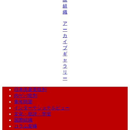
組
織
ア
ー
カ
イ
ブ
ギ
ャ
ラ
リ
ー
日本共産党批判
内ゲバ批判
青年同盟
インターナショナルビュー
文化・批評・学習
国際組織
コラム架橋