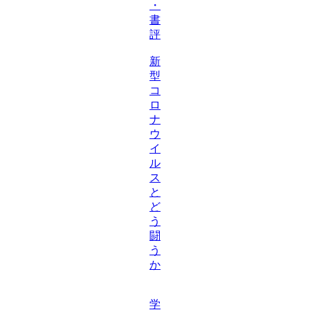
・
書
評
新
型
コ
ロ
ナ
ウ
イ
ル
ス
と
ど
う
闘
う
か
学