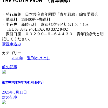
THE YOUTH FRONT（青年戦線）
・発行編集 日本共産青年同盟「青年戦線」編集委員会
・購読料 1部400円+郵送料
・申込先 新時代社 東京都渋谷区初台1-50-4-103
TEL 03-3372-9401/FAX 03-3372-9402
振替口座 ００２９０─６─６４４３０ 青年戦線代と明
記してください。
購読申込み
カテゴリー
2026年
、
週刊かけはし
前の記事
第2903号(26年3月16日発行)
2026年3月11日
次の記事