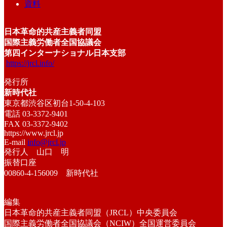
資料
日本革命的共産主義者同盟
国際主義労働者全国協議会
第四インターナショナル日本支部
https://jrcl.info/
発行所
新時代社
東京都渋谷区初台1-50-4-103
電話 03-3372-9401
FAX 03-3372-9402
https://www.jrcl.jp
E-mail
info@jrcl.jp
発行人 山口 明
振替口座
00860-4-156009 新時代社
編集
日本革命的共産主義者同盟（JRCL）中央委員会
国際主義労働者全国協議会（NCIW）全国運営委員会