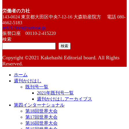
労働者の力社
143-0024 東京都大田区中央7-12-16 大森助産院方 電話 080-
4662-5183
red2129oct@outlook.jp
振替口座 00110-2-415220
検索
検索
Copyright ©2021 Kakehashi Editorial board. All Rights
Reserved.
ホーム
週刊かけはし
既刊号一覧
2021年既刊号一覧
週刊かけはしアーカイブス
第四インターナショナル
第18回世界大会
第17回世界大会
第16回世界大会