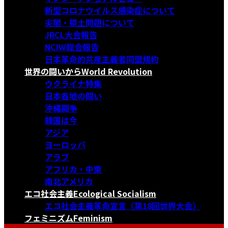
新型コロナウイルス感染症について
尖閣・領土問題について
JRCL大会報告
NCIW総会報告
日本革命的共産主義者同盟規約
世界の闘いから
World Revolution
ウクライナ特集
日本各地の闘い
沖縄闘争
韓国は今
アジア
ヨーロッパ
アラブ
アフリカ・中東
南北アメリカ
エコ社会主義
Ecological Socialism
エコ社会主義革命宣言〈第18回世界大会〉
フェミニズム
Feminism