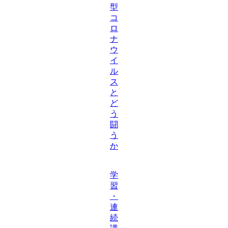
型
コ
ロ
ナ
ウ
イ
ル
ス
と
ど
う
闘
う
か
学
習
・
連
続