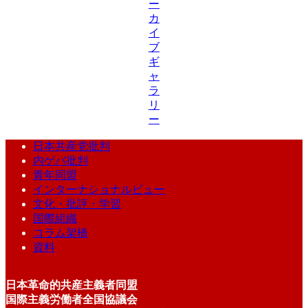
ー
カ
イ
ブ
ギ
ャ
ラ
リ
ー
日本共産党批判
内ゲバ批判
青年同盟
インターナショナルビュー
文化・批評・学習
国際組織
コラム架橋
資料
日本革命的共産主義者同盟
国際主義労働者全国協議会