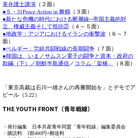
美弁護士講演
（２面）
時
:
●５・31Peace Action in 舞鶴
（３面）
●新たな危機の時代における断層線─帝国主義的対
立、権威主義そして抵抗②
（４～５面）
●地政学：アジアにおけるイランの衝撃波
（６～７
面）
●ベルギー：労組共闘戦線の長期闘争
（７面）
●韓国は、いま／サムスン電子の闘争と資本・政府の
欺瞞（下）／朝鮮半島通信
／
コラム「架橋」
（８面）
「東京高裁は石川一雄さんの再審開始を」とデモでア
ピール（5.22）
THE YOUTH FRONT（青年戦線）
・発行編集 日本共産青年同盟「青年戦線」編集委員会
・購読料 1部400円+郵送料