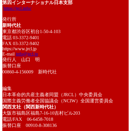
第四インターナショナル日本支部
https://jrcl.info/
発行所
新時代社
東京都渋谷区初台1-50-4-103
電話 03-3372-9401
FAX 03-3372-9402
https://www.jrcl.jp
E-mail
info@jrcl.jp
発行人 山口 明
振替口座
00860-4-156009 新時代社
編集
日本革命的共産主義者同盟（JRCL）中央委員会
国際主義労働者全国協議会（NCIW）全国運営委員会
関西支社（関西新時代社）
大阪市福島区福島7-16-10吉村ビル203
電話/FAX 06-6458-7018
振替口座 00910-8-308136