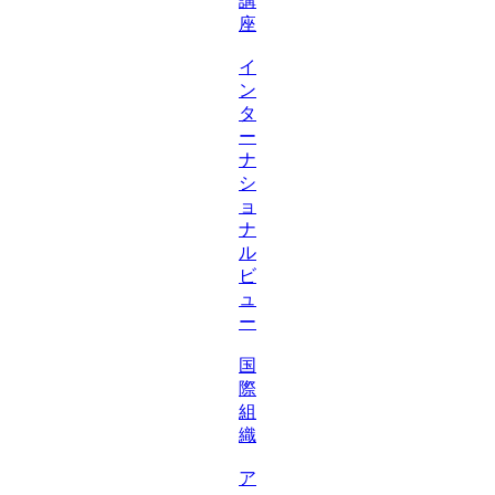
講
座
イ
ン
タ
ー
ナ
シ
ョ
ナ
ル
ビ
ュ
ー
国
際
組
織
ア