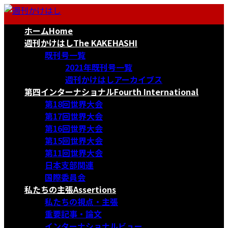
コ
ナ
ン
ビ
ホーム
Home
テ
ゲ
ン
ー
週刊かけはし
The KAKEHASHI
ツ
シ
既刊号一覧
へ
ョ
2021年既刊号一覧
ス
ン
週刊かけはしアーカイブス
キ
に
第四インターナショナル
Fourth International
ッ
移
第18回世界大会
プ
動
第17回世界大会
第16回世界大会
第15回世界大会
第11回世界大会
日本支部関連
国際委員会
私たちの主張
Assertions
私たちの視点・主張
重要記事・論文
インターナショナルビュー