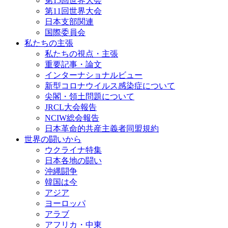
第15回世界大会
第11回世界大会
日本支部関連
国際委員会
私たちの主張
私たちの視点・主張
重要記事・論文
インターナショナルビュー
新型コロナウイルス感染症について
尖閣・領土問題について
JRCL大会報告
NCIW総会報告
日本革命的共産主義者同盟規約
世界の闘いから
ウクライナ特集
日本各地の闘い
沖縄闘争
韓国は今
アジア
ヨーロッパ
アラブ
アフリカ・中東