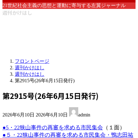
21世紀社会主義の思想と運動に寄与する左翼ジャーナル
週刊かけはし
フロントページ
週刊かけはし
週刊かけはし
第2915号(26年6月15日発行)
第2915号(26年6月15日発行)
最
2026年6月10日
2026年6月10日
admin
終
更
●5・22狭山事件の再審を求める市民集会
（１面）
新
●５・22狭山事件の再審を求める市民集会・鴨志田祐
日