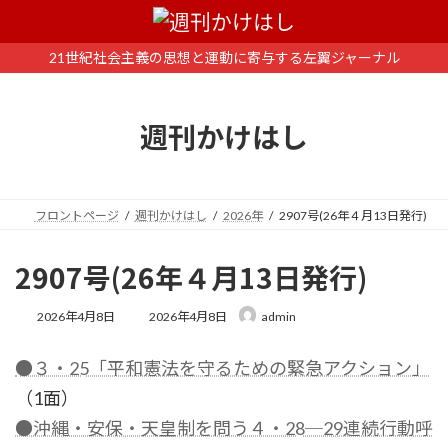
コ
ナ
ン
ビ
テ
ゲ
21世紀社会主義の思想と運動に寄与する左翼ジャーナル
ン
ー
ツ
シ
へ
ョ
週刊かけはし
ス
ン
キ
に
ッ
移
プ
動
フロントページ
週刊かけはし
2026年
2907号(26年４月13日発行)
2907号(26年４月13日発行)
最
2026年4月8日
2026年4月8日
admin
終
更
●３・25「平和憲法を守るための緊急アクション」
新
日
（1面）
時
:
●沖縄・安保・天皇制を問う４・28─29連続行動呼