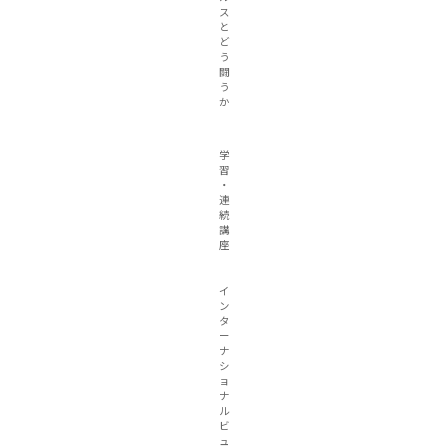
ス
と
ど
う
闘
う
か
学
習
・
連
続
講
座
イ
ン
タ
ー
ナ
シ
ョ
ナ
ル
ビ
ュ