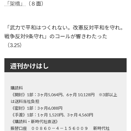
「架橋」
（８面）
「武力で平和はつくれない。改憲反対平和を守れ。
戦争反対9条守れ」のコールが響きわたった
（3.25）
週刊かけはし
購読料
《開封》1部：3ヶ月5,064円、6ヶ月 10,128円 ※3部以上
は送料当社負担
《密封》1部：3ヶ月6,088円
《手渡》1部：1ヶ月 1,520円、3ヶ月 4,560円
《購読料・新時代社直送》
振替口座 ００８６０－４－１５６００９ 新時代社