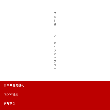
ー
国
際
組
織
ア
ー
カ
イ
ブ
ギ
ャ
ラ
リ
ー
日本共産党批判
内ゲバ批判
青年同盟