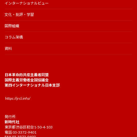
インターナショナルビュー
文化・批評・学習
国際組織
コラム架橋
資料
日本革命的共産主義者同盟
国際主義労働者全国協議会
第四インターナショナル日本支部
https://jrcl.info/
発行所
新時代社
東京都渋谷区初台1-50-4-103
電話 03-3372-9401
FAX 03-3372-9402