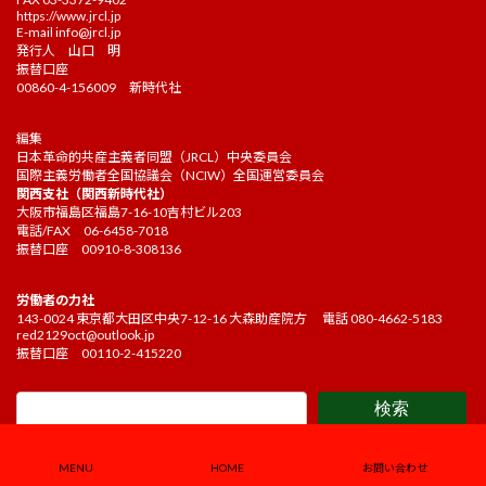
https://www.jrcl.jp
E-mail
info@jrcl.jp
発行人 山口 明
振替口座
00860-4-156009 新時代社
編集
日本革命的共産主義者同盟（JRCL）中央委員会
国際主義労働者全国協議会（NCIW）全国運営委員会
関西支社（関西新時代社）
大阪市福島区福島7-16-10吉村ビル203
電話/FAX 06-6458-7018
振替口座 00910-8-308136
労働者の力社
143-0024 東京都大田区中央7-12-16 大森助産院方 電話 080-4662-5183
red2129oct@outlook.jp
振替口座 00110-2-415220
検索
Copyright ©2021 Kakehashi Editorial board. All Rights Reserved.
MENU
HOME
お問い合わせ