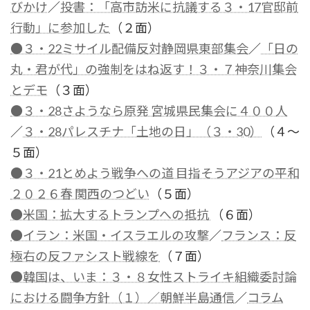
びかけ
／
投書：「高市訪米に抗議する３・17官邸前
行動」に参加した
（２面）
●３・22ミサイル配備反対静岡県東部集会
／
「日の
丸・君が代」の強制をはね返す！３・７神奈川集会
とデモ
（３面）
●３・28さようなら原発 宮城県民集会に４００人
／
３・28パレスチナ「土地の日」（３・30）
（４～
５面）
●３・21とめよう戦争への道 目指そうアジアの平和
２０２６春 関西のつどい
（５面）
●米国：拡大するトランプへの抵抗
（６面）
●イラン：米国・イスラエルの攻撃
／
フランス：反
極右の反ファシスト戦線を
（７面）
●韓国は、いま：３・８女性ストライキ組織委討論
における闘争方針（１）／朝鮮半島通信
／
コラム