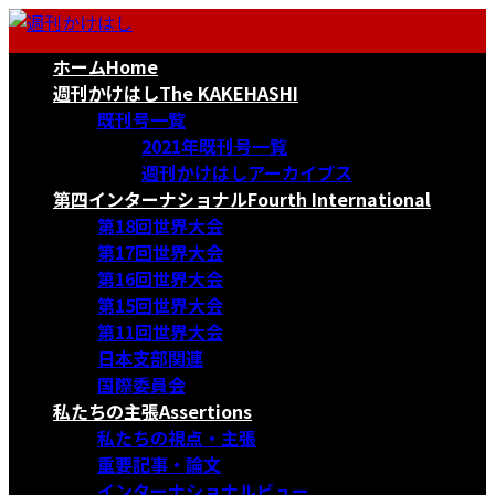
コ
ナ
ン
ビ
ホーム
Home
テ
ゲ
ン
ー
週刊かけはし
The KAKEHASHI
ツ
シ
既刊号一覧
へ
ョ
2021年既刊号一覧
ス
ン
週刊かけはしアーカイブス
キ
に
第四インターナショナル
Fourth International
ッ
移
第18回世界大会
プ
動
第17回世界大会
第16回世界大会
第15回世界大会
第11回世界大会
日本支部関連
国際委員会
私たちの主張
Assertions
私たちの視点・主張
重要記事・論文
インターナショナルビュー