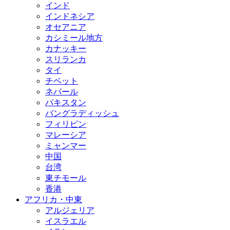
インド
インドネシア
オセアニア
カシミール地方
カナッキー
スリランカ
タイ
チベット
ネパール
パキスタン
バングラディッシュ
フィリピン
マレーシア
ミャンマー
中国
台湾
東チモール
香港
アフリカ・中東
アルジェリア
イスラエル