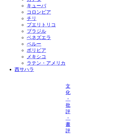
キューバ
コロンビア
チリ
プエリトリコ
ブラジル
ベネズエラ
ペルー
ボリビア
メキシコ
ラテン・アメリカ
西サハラ
文
化
・
批
評
・
書
評