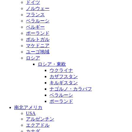
ドイツ
ノルウェー
フランス
ベラルーシ
ベルギー
ポーランド
ポルトガル
マケドニア
ユーゴ地域
ロシア
ロシア・東欧
ウクライナ
カザフスタン
キルギスタン
ナゴルノ・カラバフ
ベラルーシ
ポーランド
南北アメリカ
USA
アルゼンチン
エクアドル
カナダ