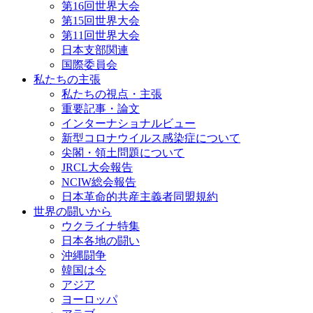
第16回世界大会
第15回世界大会
第11回世界大会
日本支部関連
国際委員会
私たちの主張
私たちの視点・主張
重要記事・論文
インターナショナルビュー
新型コロナウイルス感染症について
尖閣・領土問題について
JRCL大会報告
NCIW総会報告
日本革命的共産主義者同盟規約
世界の闘いから
ウクライナ特集
日本各地の闘い
沖縄闘争
韓国は今
アジア
ヨーロッパ