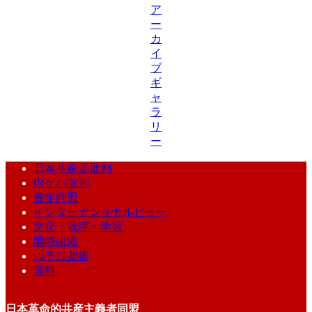
ア
ー
カ
イ
ブ
ギ
ャ
ラ
リ
ー
日本共産党批判
内ゲバ批判
青年同盟
インターナショナルビュー
文化・批評・学習
国際組織
コラム架橋
資料
日本革命的共産主義者同盟