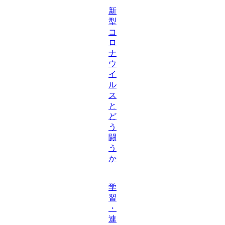
新
型
コ
ロ
ナ
ウ
イ
ル
ス
と
ど
う
闘
う
か
学
習
・
連