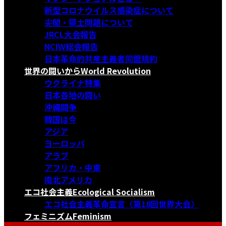
新型コロナウイルス感染症について
尖閣・領土問題について
JRCL大会報告
NCIW総会報告
日本革命的共産主義者同盟規約
世界の闘いから
World Revolution
ウクライナ特集
日本各地の闘い
沖縄闘争
韓国は今
アジア
ヨーロッパ
アラブ
アフリカ・中東
南北アメリカ
エコ社会主義
Ecological Socialism
エコ社会主義革命宣言〈第18回世界大会〉
フェミニズム
Feminism