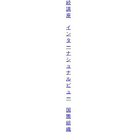
続
講
座
イ
ン
タ
ー
ナ
シ
ョ
ナ
ル
ビ
ュ
ー
国
際
組
織