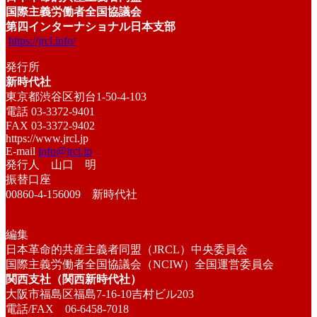
国際主義労働者全国協議会
第四インターナショナル日本支部
https://jrcl.info/
発行所
新時代社
東京都渋谷区初台1-50-4-103
電話 03-3372-9401
FAX 03-3372-9402
https://www.jrcl.jp
E-mail
info@jrcl.jp
発行人 山口 明
振替口座
00860-4-156009 新時代社
編集
日本革命的共産主義者同盟（JRCL）中央委員会
国際主義労働者全国協議会（NCIW）全国運営委員会
関西支社（関西新時代社）
大阪市福島区福島7-16-10吉村ビル203
電話/FAX 06-6458-7018