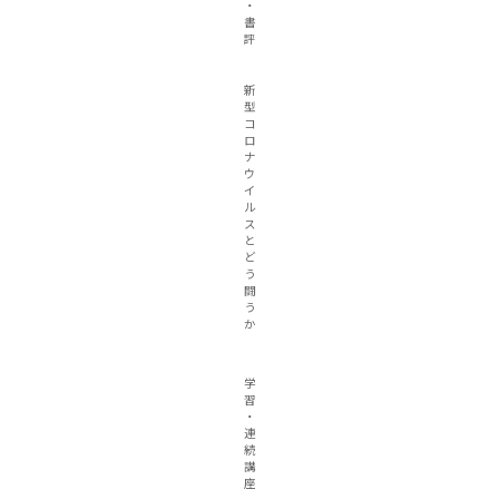
・
書
評
新
型
コ
ロ
ナ
ウ
イ
ル
ス
と
ど
う
闘
う
か
学
習
・
連
続
講
座