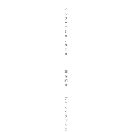
イ
ン
タ
ー
ナ
シ
ョ
ナ
ル
ビ
ュ
ー
国
際
組
織
ア
ー
カ
イ
ブ
ギ
ャ
ラ