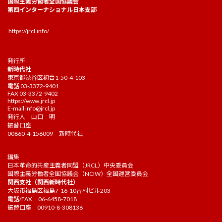
国際主義労働者全国協議会
第四インターナショナル日本支部
https://jrcl.info/
発行所
新時代社
東京都渋谷区初台1-50-4-103
電話 03-3372-9401
FAX 03-3372-9402
https://www.jrcl.jp
E-mail
info@jrcl.jp
発行人 山口 明
振替口座
00860-4-156009 新時代社
編集
日本革命的共産主義者同盟（JRCL）中央委員会
国際主義労働者全国協議会（NCIW）全国運営委員会
関西支社（関西新時代社）
大阪市福島区福島7-16-10吉村ビル203
電話/FAX 06-6458-7018
振替口座 00910-8-308136