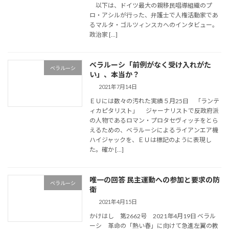
以下は、ドイツ最大の親移民唱導組織のプ
ロ・アシルが行った、弁護士で人権活動家であ
るマルタ・ゴルツィンスカへのインタビュー。
政治家 […]
ベラルーシ「前例がなく受け入れがた
ベラルーシ
い」、本当か？
2021年7月14日
ＥＵには数々の汚れた実績５月25日 「ランテ
ィカピタリスト」 ジャーナリストで反政府派
の人物であるロマン・プロタセヴィッチをとら
えるための、ベラルーシによるライアンエア機
ハイジャックを、ＥＵは標記のように表現し
た。確か […]
唯一の回答 民主運動への参加と要求の防
ベラルーシ
衛
2021年4月15日
かけはし 第2662号 2021年4月19日 ベラル
ーシ 革命の「熱い春」に向けて急進左翼の教