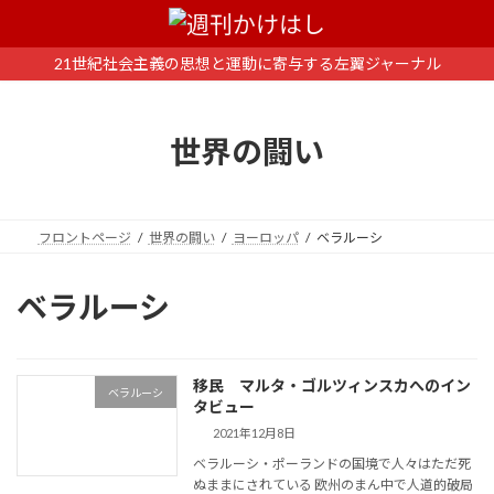
コ
ナ
ン
ビ
テ
ゲ
21世紀社会主義の思想と運動に寄与する左翼ジャーナル
ン
ー
ツ
シ
へ
ョ
世界の闘い
ス
ン
キ
に
ッ
移
プ
動
フロントページ
世界の闘い
ヨーロッパ
ベラルーシ
ベラルーシ
移民 マルタ・ゴルツィンスカへのイン
ベラルーシ
タビュー
2021年12月8日
ベラルーシ・ポーランドの国境で人々はただ死
ぬままにされている 欧州のまん中で人道的破局