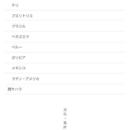
チリ
プエリトリコ
ブラジル
ベネズエラ
ペルー
ボリビア
メキシコ
ラテン・アメリカ
西サハラ
文
化
・
批
評