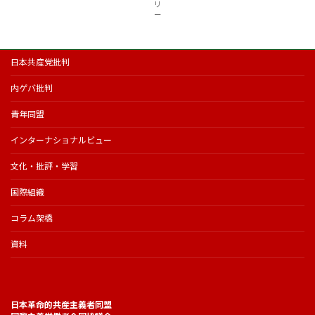
リ
ー
日本共産党批判
内ゲバ批判
青年同盟
インターナショナルビュー
文化・批評・学習
国際組織
コラム架橋
資料
日本革命的共産主義者同盟