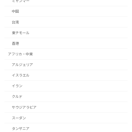
ミャンマー
中国
台湾
東チモール
香港
アフリカ・中東
アルジェリア
イスラエル
イラン
クルド
サウジアラビア
スーダン
タンザニア