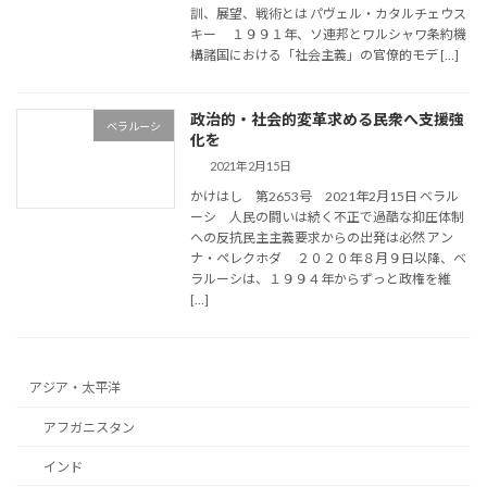
訓、展望、戦術とは パヴェル・カタルチェウス
キー １９９１年、ソ連邦とワルシャワ条約機
構諸国における「社会主義」の官僚的モデ […]
政治的・社会的変革求める民衆へ支援強
ベラルーシ
化を
2021年2月15日
かけはし 第2653号 2021年2月15日 ベラル
ーシ 人民の闘いは続く不正で過酷な抑圧体制
への反抗民主主義要求からの出発は必然 アン
ナ・ペレクホダ ２０２０年８月９日以降、ベ
ラルーシは、１９９４年からずっと政権を維
[…]
アジア・太平洋
アフガニスタン
インド