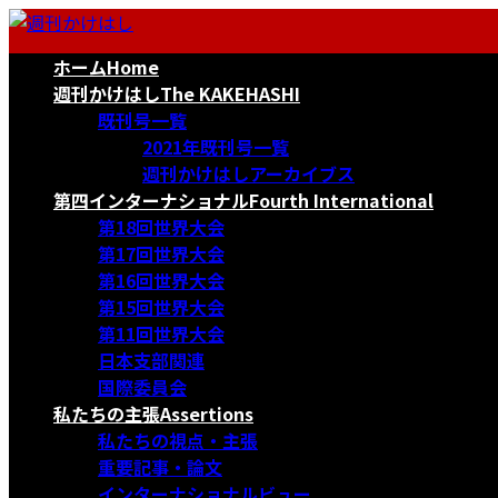
コ
ナ
ン
ビ
ホーム
Home
テ
ゲ
ン
ー
週刊かけはし
The KAKEHASHI
ツ
シ
既刊号一覧
へ
ョ
2021年既刊号一覧
ス
ン
週刊かけはしアーカイブス
キ
に
第四インターナショナル
Fourth International
ッ
移
第18回世界大会
プ
動
第17回世界大会
第16回世界大会
第15回世界大会
第11回世界大会
日本支部関連
国際委員会
私たちの主張
Assertions
私たちの視点・主張
重要記事・論文
インターナショナルビュー