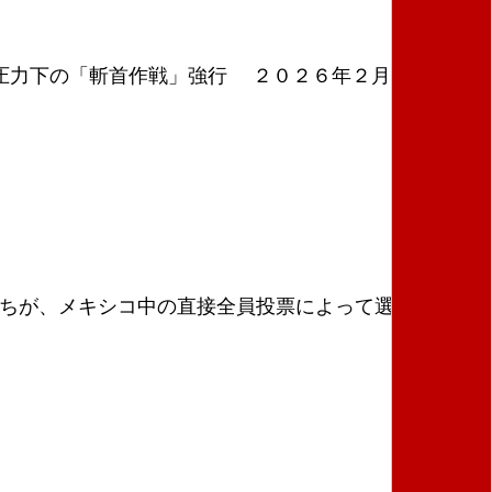
圧力下の「斬首作戦」強行 ２０２６年２月22日、メ
ちが、メキシコ中の直接全員投票によって選出され