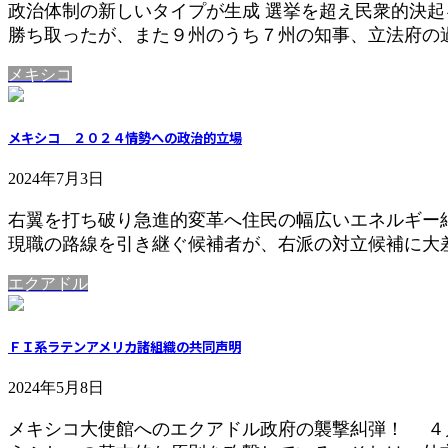
政治体制の新しいタイプが生成 選挙を超え民衆的決
勝ち取ったが、また９州のうち７州の知事、立法府の過
メキシコ
メキシコ ２０２４情勢への政治的立場
2024年7月3日
右翼を打ち破り急進的変革へ住民の幅広いエネルギー
現職の路線を引き継ぐ候補者が、右派の対立候補に大差
エクアドル
ＦＩ系ラテンアメリカ諸組織の共同声明
2024年5月8日
メキシコ大使館へのエクアドル政府の襲撃糾弾！ ４