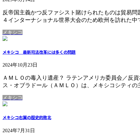
反帝国主義かつ反ファシスト賭けられたものは貿易問
４インターナショナル世界大会のため欧州を訪れた中で
メキシコ
メキシコ 最新司法改革には多くの問題
2024年10月23日
ＡＭＬＯの毒入り遺産？ ラテンアメリカ委員会／反資
ス・オブラドール（ＡＭＬＯ）は、メキシコシティの主
メキシコ
メキシコ右翼の歴史的敗北
2024年7月31日