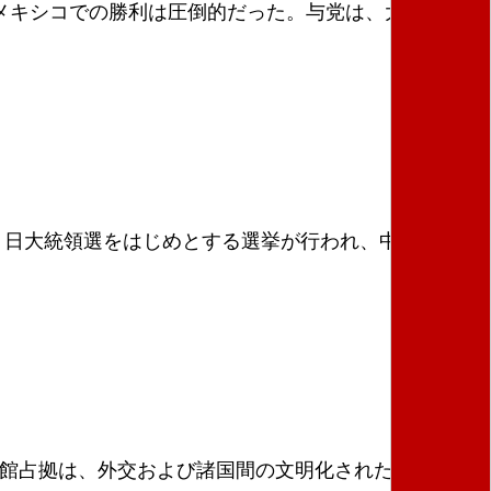
メキシコでの勝利は圧倒的だった。与党は、大統領を
２日大統領選をはじめとする選挙が行われ、中道左派の
館占拠は、外交および諸国間の文明化された共存とい