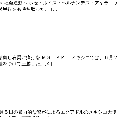
起を社会運動へ ホセ・ルイス・ヘルナンデス・アヤラ 
半数をも勝ち取った。 […]
結集し右翼に痛打を ＭＳ―ＰＰ メキシコでは、６月
をつけて圧勝した。メ […]
月５日の暴力的な警察によるエクアドルのメキシコ大使