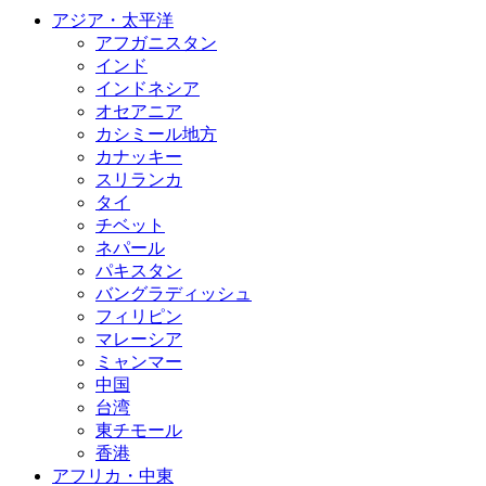
アジア・太平洋
アフガニスタン
インド
インドネシア
オセアニア
カシミール地方
カナッキー
スリランカ
タイ
チベット
ネパール
パキスタン
バングラディッシュ
フィリピン
マレーシア
ミャンマー
中国
台湾
東チモール
香港
アフリカ・中東