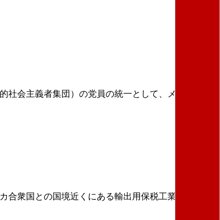
命的社会主義者集団）の党員の統一として、メキシコの
カ合衆国との国境近くにある輸出用保税工業地帯）労