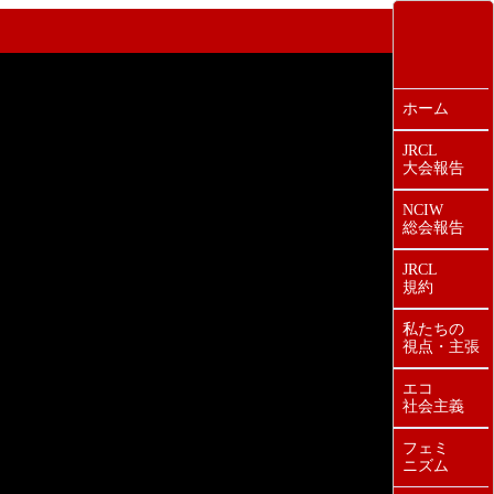
ホーム
JRCL
大会報告
NCIW
総会報告
JRCL
規約
私たちの
視点・主張
エコ
社会主義
フェミ
ニズム