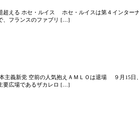
題超える ホセ・ルイス ホセ・ルイスは第４インター
、フランスのファブリ […]
本主義新党 空前の人気抱えＡＭＬＯは退場 ９月15
要広場であるザカレロ […]