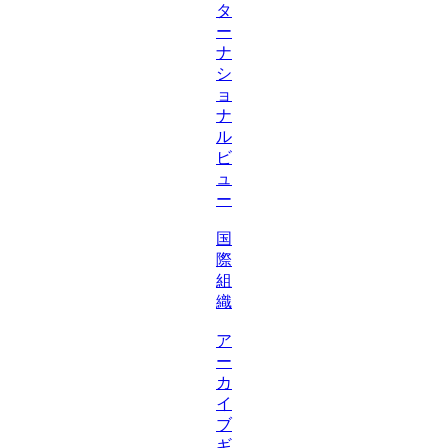
タ
ー
ナ
シ
ョ
ナ
ル
ビ
ュ
ー
国
際
組
織
ア
ー
カ
イ
ブ
ギ