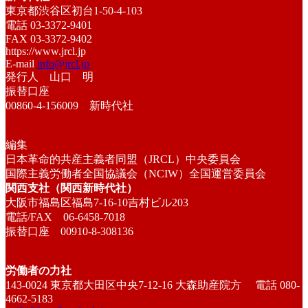
東京都渋谷区初台1-50-4-103
電話 03-3372-9401
FAX 03-3372-9402
https://www.jrcl.jp
E-mail
info@jrcl.jp
発行人 山口 明
振替口座
00860-4-156009 新時代社
編集
日本革命的共産主義者同盟（JRCL）中央委員会
国際主義労働者全国協議会（NCIW）全国運営委員会
関西支社（関西新時代社）
大阪市福島区福島7-16-10吉村ビル203
電話/FAX 06-6458-7018
振替口座 00910-8-308136
労働者の力社
143-0024 東京都大田区中央7-12-16 大森助産院方 電話 080-
4662-5183