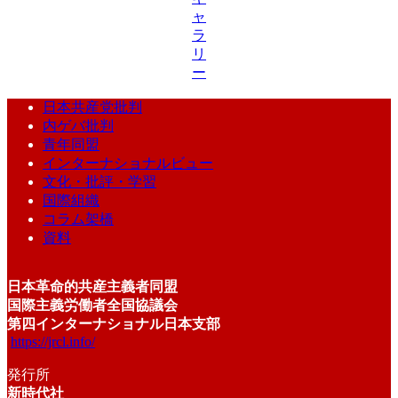
ャ
ラ
リ
ー
日本共産党批判
内ゲバ批判
青年同盟
インターナショナルビュー
文化・批評・学習
国際組織
コラム架橋
資料
日本革命的共産主義者同盟
国際主義労働者全国協議会
第四インターナショナル日本支部
https://jrcl.info/
発行所
新時代社