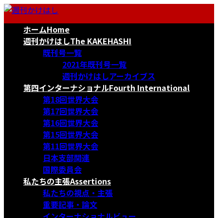
コ
ナ
ン
ビ
ホーム
Home
テ
ゲ
ン
ー
週刊かけはし
The KAKEHASHI
ツ
シ
既刊号一覧
へ
ョ
2021年既刊号一覧
ス
ン
週刊かけはしアーカイブス
キ
に
第四インターナショナル
Fourth International
ッ
移
第18回世界大会
プ
動
第17回世界大会
第16回世界大会
第15回世界大会
第11回世界大会
日本支部関連
国際委員会
私たちの主張
Assertions
私たちの視点・主張
重要記事・論文
インターナショナルビュー