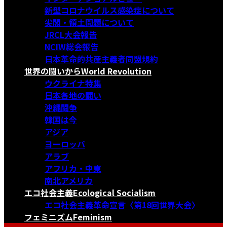
新型コロナウイルス感染症について
尖閣・領土問題について
JRCL大会報告
NCIW総会報告
日本革命的共産主義者同盟規約
世界の闘いから
World Revolution
ウクライナ特集
日本各地の闘い
沖縄闘争
韓国は今
アジア
ヨーロッパ
アラブ
アフリカ・中東
南北アメリカ
エコ社会主義
Ecological Socialism
エコ社会主義革命宣言〈第18回世界大会〉
フェミニズム
Feminism