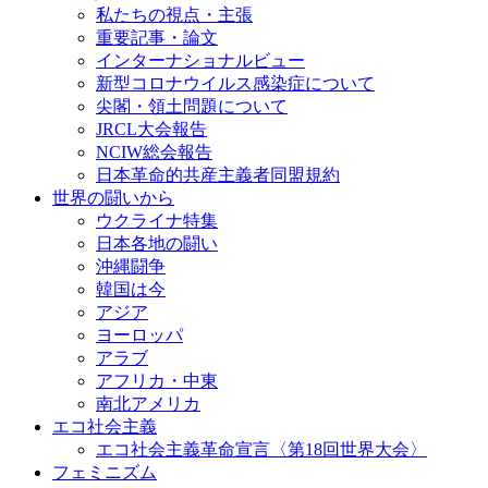
私たちの視点・主張
重要記事・論文
インターナショナルビュー
新型コロナウイルス感染症について
尖閣・領土問題について
JRCL大会報告
NCIW総会報告
日本革命的共産主義者同盟規約
世界の闘いから
ウクライナ特集
日本各地の闘い
沖縄闘争
韓国は今
アジア
ヨーロッパ
アラブ
アフリカ・中東
南北アメリカ
エコ社会主義
エコ社会主義革命宣言〈第18回世界大会〉
フェミニズム