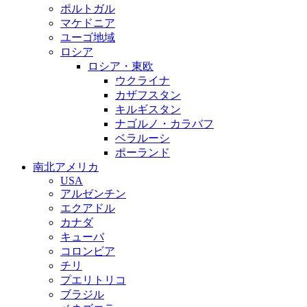
ポルトガル
マケドニア
ユーゴ地域
ロシア
ロシア・東欧
ウクライナ
カザフスタン
キルギスタン
ナゴルノ・カラバフ
ベラルーシ
ポーランド
南北アメリカ
USA
アルゼンチン
エクアドル
カナダ
キューバ
コロンビア
チリ
プエリトリコ
ブラジル