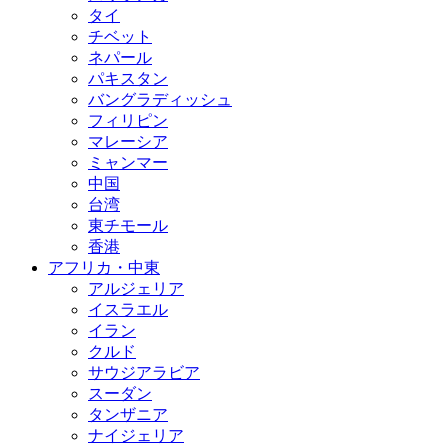
り
タイ
チベット
ネパール
パキスタン
バングラディッシュ
フィリピン
マレーシア
ミャンマー
中国
台湾
東チモール
香港
アフリカ・中東
アルジェリア
イスラエル
イラン
クルド
サウジアラビア
スーダン
タンザニア
ナイジェリア