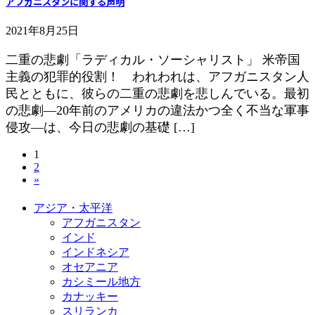
アフガニスタンに関する声明
2021年8月25日
二重の悲劇「ラディカル・ソーシャリスト」 米帝国
主義の犯罪的役割！ われわれは、アフガニスタン人
民とともに、彼らの二重の悲劇を悲しんでいる。最初
の悲劇―20年前のアメリカの違法かつ全く不当な軍事
侵攻―は、今日の悲劇の基礎 […]
投
固
1
固
2
定
稿
»
定
ペ
ペ
ー
の
アジア・太平洋
ー
ジ
アフガニスタン
ジ
ペ
インド
ー
インドネシア
オセアニア
ジ
カシミール地方
カナッキー
送
スリランカ