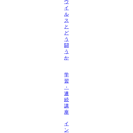
ウ
イ
ル
ス
と
ど
う
闘
う
か
学
習
・
連
続
講
座
イ
ン