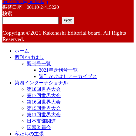
red2129oct@outlook.jp
振替口座 00110-2-415220
検索
検索
Copyright ©2021 Kakehashi Editorial board. All Rights
Reserved.
ホーム
週刊かけはし
既刊号一覧
2021年既刊号一覧
週刊かけはしアーカイブス
第四インターナショナル
第18回世界大会
第17回世界大会
第16回世界大会
第15回世界大会
第11回世界大会
日本支部関連
国際委員会
私たちの主張