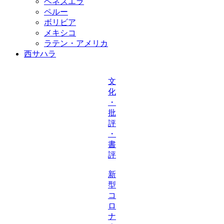
ベネズエラ
ペルー
ボリビア
メキシコ
ラテン・アメリカ
西サハラ
文
化
・
批
評
・
書
評
新
型
コ
ロ
ナ