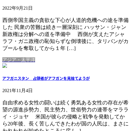
2022年9月21日
西側帝国主義の貪欲な下心が人道的危機への途を準備
した 民衆の苦難は続き一層深刻に ハッサン・ジャン
新政権は分解への道を準備中 西側が支えたアシャ
ラフ・ガニ政権の恥知らずな倒壊後に、タリバンがカ
ブールを奪取してから１年 […]
アジア・太平洋
アフガニスタン 占領者がアフガンを見捨てようが
2021年11月4日
自由求める女性の闘いは続く勇気ある女性の存在が希
望の源進歩勢力、民主勢力、世俗勢力の連帯をマララ
イ・ジョヤ 米国が彼らの侵略と戦争を発動してか
ら20年後、長く苦しんできたわが国の人民は、まさに
われわれが始めたところに戻 […]