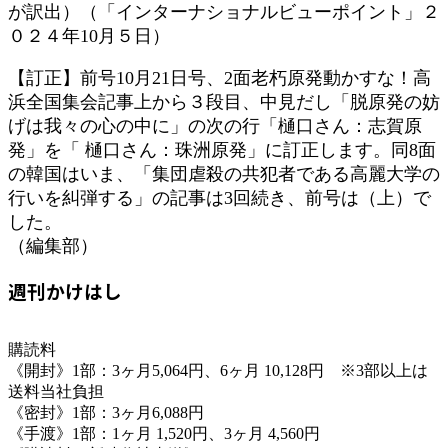
が訳出）（「インターナショナルビューポイント」２
０２４年10月５日）
【訂正】前号10月21日号、2面老朽原発動かすな！高
浜全国集会記事上から３段目、中見だし「脱原発の妨
げは我々の心の中に」の次の行「樋口さん：志賀原
発」を「 樋口さん：珠洲原発」に訂正します。同8面
の韓国はいま、「集団虐殺の共犯者である高麗大学の
行いを糾弾する」の記事は3回続き、前号は（上）で
した。
（編集部）
週刊かけはし
購読料
《開封》1部：3ヶ月5,064円、6ヶ月 10,128円 ※3部以上は
送料当社負担
《密封》1部：3ヶ月6,088円
《手渡》1部：1ヶ月 1,520円、3ヶ月 4,560円