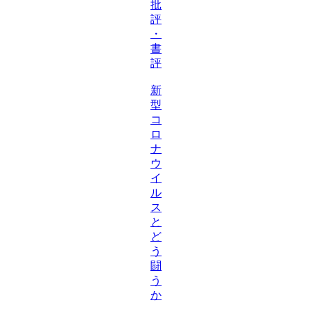
批
評
・
書
評
新
型
コ
ロ
ナ
ウ
イ
ル
ス
と
ど
う
闘
う
か