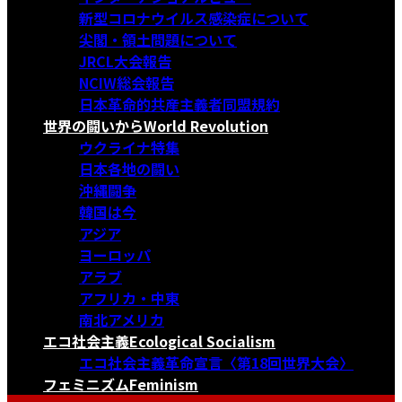
新型コロナウイルス感染症について
尖閣・領土問題について
JRCL大会報告
NCIW総会報告
日本革命的共産主義者同盟規約
世界の闘いから
World Revolution
ウクライナ特集
日本各地の闘い
沖縄闘争
韓国は今
アジア
ヨーロッパ
アラブ
アフリカ・中東
南北アメリカ
エコ社会主義
Ecological Socialism
エコ社会主義革命宣言〈第18回世界大会〉
フェミニズム
Feminism