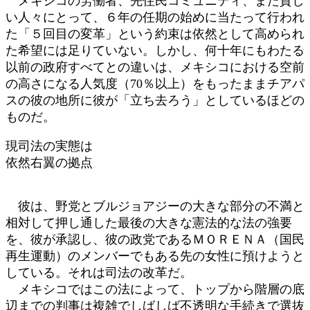
メキシコの労働者、先住民コミュニティ、また貧し
い人々にとって、６年の任期の始めに当たって行われ
た「５回目の変革」という約束は依然として高められ
た希望には足りていない。しかし、何十年にもわたる
以前の政府すべてとの違いは、メキシコにおける空前
の高さになる人気度（70％以上）をもったままチアパ
スの彼の地所に彼が「立ち去ろう」としているほどの
ものだ。
現司法の実態は
依然右翼の拠点
彼は、野党とブルジョアジーの大きな部分の不満と
相対して押し通した最後の大きな憲法的な法の強要
を、彼が承認し、彼の政党であるＭＯＲＥＮＡ（国民
再生運動）のメンバーでもある先の女性に預けようと
している。それは司法の改革だ。
メキシコではこの法によって、トップから階層の底
辺までの判事は複雑でしばしば不透明な手続きで選抜