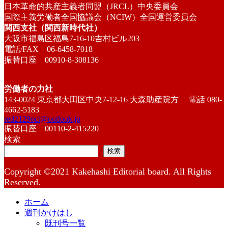
日本革命的共産主義者同盟（JRCL）中央委員会
国際主義労働者全国協議会（NCIW）全国運営委員会
関西支社（関西新時代社）
大阪市福島区福島7-16-10吉村ビル203
電話/FAX 06-6458-7018
振替口座 00910-8-308136
労働者の力社
143-0024 東京都大田区中央7-12-16 大森助産院方 電話 080-
4662-5183
red2129oct@outlook.jp
振替口座 00110-2-415220
検索
検索
Copyright ©2021 Kakehashi Editorial board. All Rights
Reserved.
ホーム
週刊かけはし
既刊号一覧