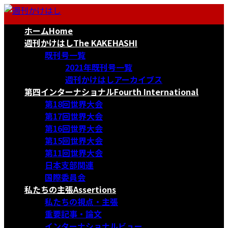
コ
ナ
ン
ビ
ホーム
Home
テ
ゲ
ン
ー
週刊かけはし
The KAKEHASHI
ツ
シ
既刊号一覧
へ
ョ
2021年既刊号一覧
ス
ン
週刊かけはしアーカイブス
キ
に
第四インターナショナル
Fourth International
ッ
移
第18回世界大会
プ
動
第17回世界大会
第16回世界大会
第15回世界大会
第11回世界大会
日本支部関連
国際委員会
私たちの主張
Assertions
私たちの視点・主張
重要記事・論文
インターナショナルビュー