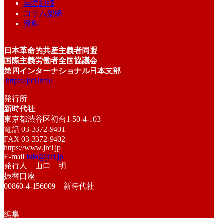
国際組織
コラム架橋
資料
日本革命的共産主義者同盟
国際主義労働者全国協議会
第四インターナショナル日本支部
https://jrcl.info/
発行所
新時代社
東京都渋谷区初台1-50-4-103
電話 03-3372-9401
FAX 03-3372-9402
https://www.jrcl.jp
E-mail
info@jrcl.jp
発行人 山口 明
振替口座
00860-4-156009 新時代社
編集