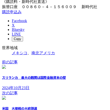
《購読料・新時代社直送》
振替口座 ００８６０－４－１５６００９ 新時代社
購読申込み
Facebook
X
Bluesky
LINE
Copy
世界地域
メキシコ
、
南北アメリカ
前の記事
スリランカ 最大の難関は国際金融資本の壁
2024年10月23日
次の記事
米国 大接戦の大統領選