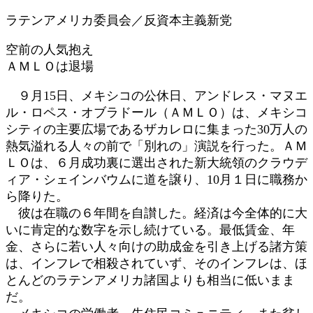
日
ラテンアメリカ委員会／反資本主義新党
時
:
空前の人気抱え
ＡＭＬＯは退場
９月15日、メキシコの公休日、アンドレス・マヌエ
ル・ロペス・オブラドール（ＡＭＬＯ）は、メキシコ
シティの主要広場であるザカレロに集まった30万人の
熱気溢れる人々の前で「別れの」演説を行った。ＡＭ
ＬＯは、６月成功裏に選出された新大統領のクラウデ
ィア・シェインバウムに道を譲り、10月１日に職務か
ら降りた。
彼は在職の６年間を自讃した。経済は今全体的に大
いに肯定的な数字を示し続けている。最低賃金、年
金、さらに若い人々向けの助成金を引き上げる諸方策
は、インフレで相殺されていず、そのインフレは、ほ
とんどのラテンアメリカ諸国よりも相当に低いまま
だ。