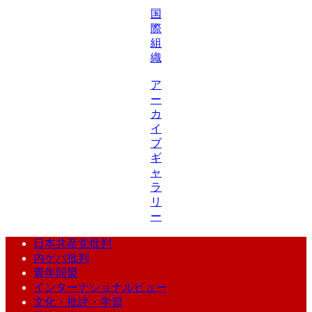
国
際
組
織
ア
ー
カ
イ
ブ
ギ
ャ
ラ
リ
ー
日本共産党批判
内ゲバ批判
青年同盟
インターナショナルビュー
文化・批評・学習