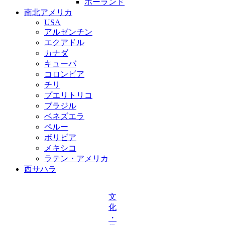
ポーランド
南北アメリカ
USA
アルゼンチン
エクアドル
カナダ
キューバ
コロンビア
チリ
プエリトリコ
ブラジル
ベネズエラ
ペルー
ボリビア
メキシコ
ラテン・アメリカ
西サハラ
文
化
・