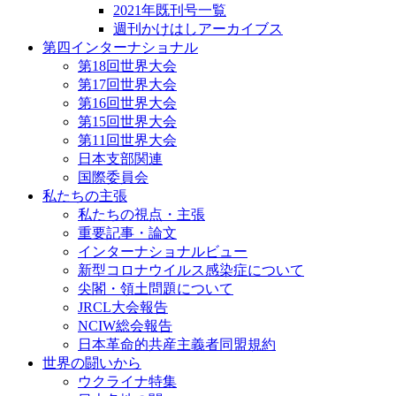
2021年既刊号一覧
週刊かけはしアーカイブス
第四インターナショナル
第18回世界大会
第17回世界大会
第16回世界大会
第15回世界大会
第11回世界大会
日本支部関連
国際委員会
私たちの主張
私たちの視点・主張
重要記事・論文
インターナショナルビュー
新型コロナウイルス感染症について
尖閣・領土問題について
JRCL大会報告
NCIW総会報告
日本革命的共産主義者同盟規約
世界の闘いから
ウクライナ特集