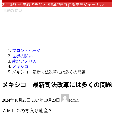
21世紀社会主義の思想と運動に寄与する左翼ジャーナル
世界の闘い
フロントページ
世界の闘い
南北アメリカ
メキシコ
メキシコ 最新司法改革には多くの問題
メキシコ 最新司法改革には多くの問題
最
2024年10月23日
2024年10月23日
admin
終
更
ＡＭＬＯの毒入り遺産？
新