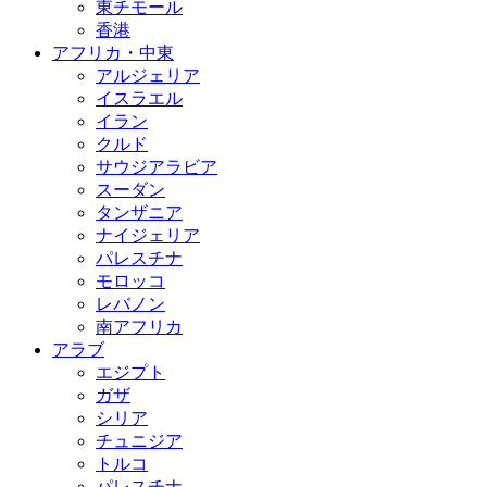
東チモール
香港
アフリカ・中東
アルジェリア
イスラエル
イラン
クルド
サウジアラビア
スーダン
タンザニア
ナイジェリア
パレスチナ
モロッコ
レバノン
南アフリカ
アラブ
エジプト
ガザ
シリア
チュニジア
トルコ
パレスチナ