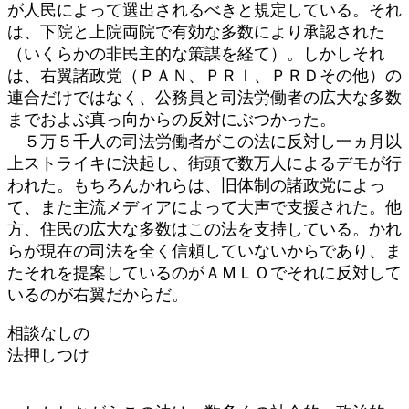
が人民によって選出されるべきと規定している。それ
は、下院と上院両院で有効な多数により承認された
（いくらかの非民主的な策謀を経て）。しかしそれ
は、右翼諸政党（ＰＡＮ、ＰＲＩ、ＰＲＤその他）の
連合だけではなく、公務員と司法労働者の広大な多数
までおよぶ真っ向からの反対にぶつかった。
５万５千人の司法労働者がこの法に反対し一ヵ月以
上ストライキに決起し、街頭で数万人によるデモが行
われた。もちろんかれらは、旧体制の諸政党によっ
て、また主流メディアによって大声で支援された。他
方、住民の広大な多数はこの法を支持している。かれ
らが現在の司法を全く信頼していないからであり、ま
たそれを提案しているのがＡＭＬＯでそれに反対して
いるのが右翼だからだ。
相談なしの
法押しつけ