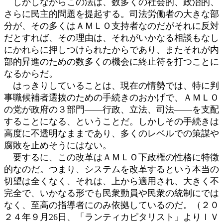
しかしながらこの法は、数多くの社会的、政治的、
さらに民主的問題を提起する。司法労働者の大きな部
分が、その多くはＡＭＬＯ支持者なのだがそれに反対
だとすれば、その理由は、それがいかなる相談もなし
にかれらに押しつけられたからであり、またそれが内
部的昇進のための数多くの機会に終止符を打つことに
なるからだ。
はっきりしていることは、現在の情勢では、特に判
事職候補者選抜のための手続きのおかげで、ＡＭＬＯ
の党が政府の３部門――行政、立法、司法――を支配
することになる、ということだ。しかしその手続きは
高度に不透明なままであり、多くのレベルでの策謀や
腐敗を止めそうにはない。
要するに、この改革はＡＭＬＯ下政権の性格に特徴
的なのだ。つまり、システムを改革するという本当の
切望は全くなく、それは、上から適用され、大きく不
完全で、いかなる形でも民衆動員や民衆の統制にでは
なく、至高の指導者にのみ依拠しているのだ。（２０
２４年９月26日、「ランティカピタリスト」よりＩＶ