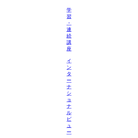
学
習
・
連
続
講
座
イ
ン
タ
ー
ナ
シ
ョ
ナ
ル
ビ
ュ
ー