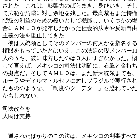
された。これは、影響力のばらまき、身びいき、そし
て広範な汚職に対し余地を残した。最高裁もまた特権
階級の利益のための覆いとして機能し、いくつかの場
合にＡＭＬＯが発布したかった社会的法令や反新自由
主義の法を阻止してきた。
彼は大統領としてそのメンバーの何人かを指名する
権限をもっていたとはいえ、この法廷の現メンバー11
人のうち、彼に味方したのは３人にすぎなかった。概
して言えば、メキシコの司法は明確に、右翼と金持ち
の拠点だ。そしてＡＭＬＯは、また新大統領までも、
ルーラやディルマ・ルセフに対しブラジルで実行され
たもののような、「制度のクーデター」を恐れていた
かもしれない。
司法改革を
人民は支持
通されたばかりのこの法は、メキシコの判事すべて