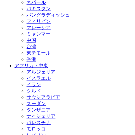
ネパール
パキスタン
バングラディッシュ
フィリピン
マレーシア
ミャンマー
中国
台湾
東チモール
香港
アフリカ・中東
アルジェリア
イスラエル
イラン
クルド
サウジアラビア
スーダン
タンザニア
ナイジェリア
パレスチナ
モロッコ