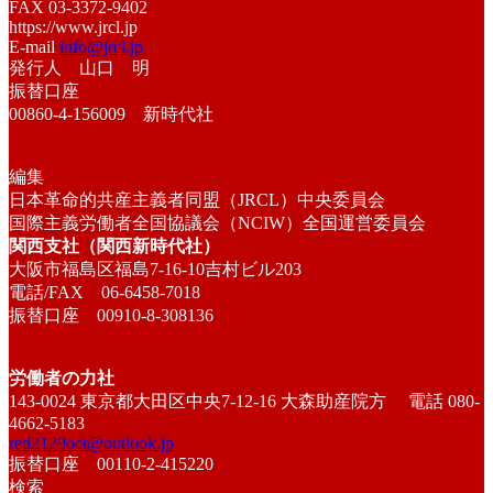
FAX 03-3372-9402
https://www.jrcl.jp
E-mail
info@jrcl.jp
発行人 山口 明
振替口座
00860-4-156009 新時代社
編集
日本革命的共産主義者同盟（JRCL）中央委員会
国際主義労働者全国協議会（NCIW）全国運営委員会
関西支社（関西新時代社）
大阪市福島区福島7-16-10吉村ビル203
電話/FAX 06-6458-7018
振替口座 00910-8-308136
労働者の力社
143-0024 東京都大田区中央7-12-16 大森助産院方 電話 080-
4662-5183
red2129oct@outlook.jp
振替口座 00110-2-415220
検索