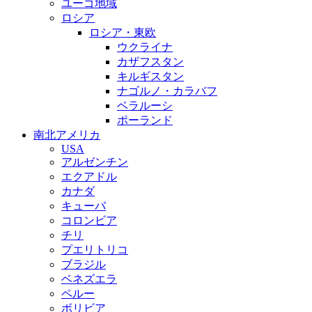
ユーゴ地域
ロシア
ロシア・東欧
ウクライナ
カザフスタン
キルギスタン
ナゴルノ・カラバフ
ベラルーシ
ポーランド
南北アメリカ
USA
アルゼンチン
エクアドル
カナダ
キューバ
コロンビア
チリ
プエリトリコ
ブラジル
ベネズエラ
ペルー
ボリビア