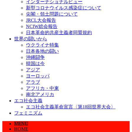
インターナショナルビュー
新型コロナウイルス感染症について
尖閣・領土問題について
JRCL大会報告
NCIW総会報告
日本革命的共産主義者同盟規約
世界の闘いから
ウクライナ特集
日本各地の闘い
沖縄闘争
韓国は今
アジア
ヨーロッパ
アラブ
アフリカ・中東
南北アメリカ
エコ社会主義
エコ社会主義革命宣言〈第18回世界大会〉
フェミニズム
MENU
HOME