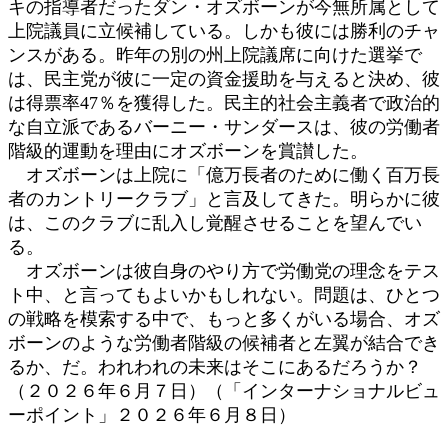
キの指導者だったダン・オズボーンが今無所属として
上院議員に立候補している。しかも彼には勝利のチャ
ンスがある。昨年の別の州上院議席に向けた選挙で
は、民主党が彼に一定の資金援助を与えると決め、彼
は得票率47％を獲得した。民主的社会主義者で政治的
な自立派であるバーニー・サンダースは、彼の労働者
階級的運動を理由にオズボーンを賞讃した。
オズボーンは上院に「億万長者のために働く百万長
者のカントリークラブ」と言及してきた。明らかに彼
は、このクラブに乱入し覚醒させることを望んでい
る。
オズボーンは彼自身のやり方で労働党の理念をテス
ト中、と言ってもよいかもしれない。問題は、ひとつ
の戦略を模索する中で、もっと多くがいる場合、オズ
ボーンのような労働者階級の候補者と左翼が結合でき
るか、だ。われわれの未来はそこにあるだろうか？
（２０２６年６月７日）（「インターナショナルビュ
ーポイント」２０２６年６月８日）