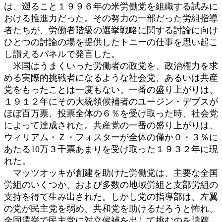
は、遡ること１９９６年の米労働党を組織する試みに
おける推進力だった。その努力の一部だった労組指導
者たちが、労働者階級の選挙戦略に関する討論に向け
ひとつの討論の場を提供したトニーの仕事を思い起こ
し讃えるパネルで発言した。
米国はうまくいった労働者の政党を、政治権力を求
める実際的挑戦者になるような社会党、あるいは共産
党をもったことは一度もない。一番の盛り上がりは、
１９１２年にその大統領候補者のユージン・デブスが
ほぼ百万票、投票全体の６％を受け取った時、社会党
によって達成された。共産党の一番の盛り上がりは、
ウィリアム・Ｚ・フォスターが全体の僅か０・３％に
あたる10万３千票あまりを受け取った１９３２年に現
れた。
マッツオッキが創建を助けた労働党は、主要な全国
労組のいくつか、および多数の地域労組と支部労組の
支持を得て生み出された。しかし党の指導部は、左翼
の党が民主党を弱め、共和党を助けるだろうと怖れ、
全国選挙で民主党に対立候補を出して挑むのを躊躇