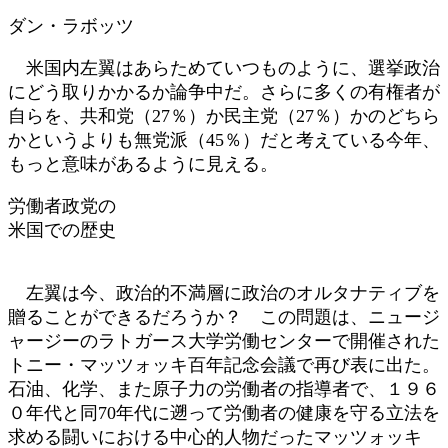
日
ダン・ラボッツ
時
:
米国内左翼はあらためていつものように、選挙政治
にどう取りかかるか論争中だ。さらに多くの有権者が
自らを、共和党（27％）か民主党（27％）かのどちら
かというよりも無党派（45％）だと考えている今年、
もっと意味があるように見える。
労働者政党の
米国での歴史
左翼は今、政治的不満層に政治のオルタナティブを
贈ることができるだろうか？ この問題は、ニュージ
ャージーのラトガース大学労働センターで開催された
トニー・マッツォッキ百年記念会議で再び表に出た。
石油、化学、また原子力の労働者の指導者で、１９６
０年代と同70年代に遡って労働者の健康を守る立法を
求める闘いにおける中心的人物だったマッツォッキ