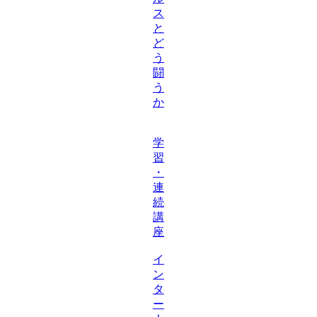
ス
と
ど
う
闘
う
か
学
習
・
連
続
講
座
イ
ン
タ
ー