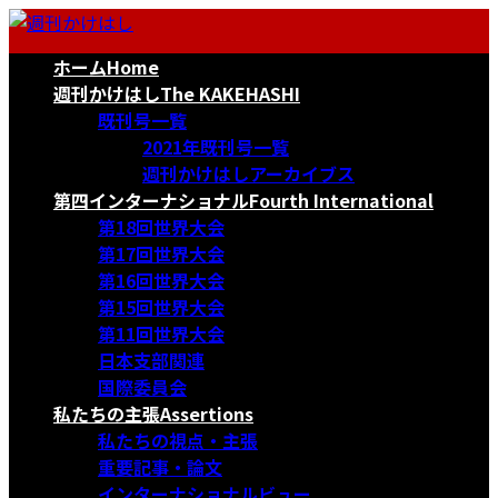
コ
ナ
ン
ビ
ホーム
Home
テ
ゲ
ン
ー
週刊かけはし
The KAKEHASHI
ツ
シ
既刊号一覧
へ
ョ
2021年既刊号一覧
ス
ン
週刊かけはしアーカイブス
キ
に
第四インターナショナル
Fourth International
ッ
移
第18回世界大会
プ
動
第17回世界大会
第16回世界大会
第15回世界大会
第11回世界大会
日本支部関連
国際委員会
私たちの主張
Assertions
私たちの視点・主張
重要記事・論文
インターナショナルビュー