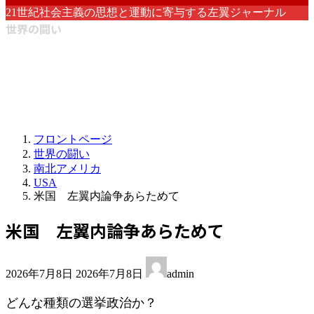
21世紀社会主義の思想と運動に寄与する左翼ジャーナル
世界の闘い
フロントページ
世界の闘い
南北アメリカ
USA
米国 左翼内論争あらためて
米国 左翼内論争あらためて
最
2026年7月8日
2026年7月8日
admin
終
更
どんな種類の選挙政治か？
新