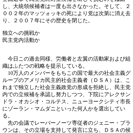
し、大統領候補者は一度も出さなかった。そして、２
００２年のマッツォッキの死により党は次第に消え去
り、２００７年にその歴史を閉じた。
独立への挑戦か
民主党内活動か
今日この過去同様、労働者と左翼の活動家および組
織はふたつの戦略を提示している。
10万人のメンバーをもちこの国で最大の社会主義グ
ループのアメリカ民主的社会主義者（ＤＳＡ）は、こ
れまで独立した社会主義政党の形成を拒絶し、民主党
内での立候補を承認し努力しつつ、下院にアレクサン
ドラ・オカシオ・コルテス、ニューヨークシティ市長
にゾーラン・マムダニといった何人かを選出してい
る。
先の会議でレーバーノーツ専従者のジェニー・ブラ
ウンは、その立場を支持して発言に立ち、ＤＳＡの候