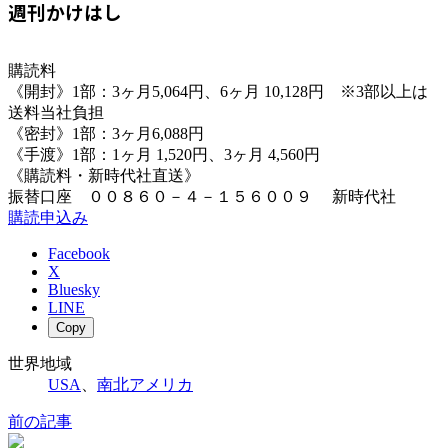
週刊かけはし
購読料
《開封》1部：3ヶ月5,064円、6ヶ月 10,128円 ※3部以上は
送料当社負担
《密封》1部：3ヶ月6,088円
《手渡》1部：1ヶ月 1,520円、3ヶ月 4,560円
《購読料・新時代社直送》
振替口座 ００８６０－４－１５６００９ 新時代社
購読申込み
Facebook
X
Bluesky
LINE
Copy
世界地域
USA
、
南北アメリカ
前の記事