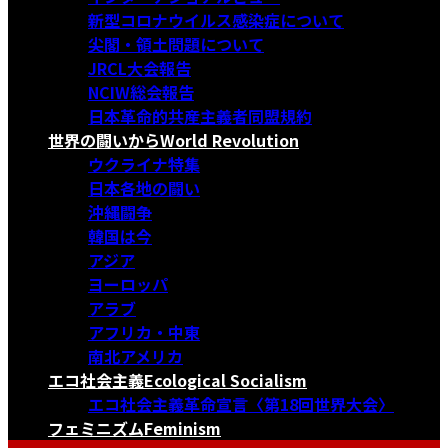
新型コロナウイルス感染症について
尖閣・領土問題について
JRCL大会報告
NCIW総会報告
日本革命的共産主義者同盟規約
世界の闘いから
World Revolution
ウクライナ特集
日本各地の闘い
沖縄闘争
韓国は今
アジア
ヨーロッパ
アラブ
アフリカ・中東
南北アメリカ
エコ社会主義
Ecological Socialism
エコ社会主義革命宣言〈第18回世界大会〉
フェミニズム
Feminism