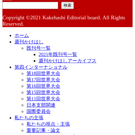
検索
Copyright ©2021 Kakehashi Editorial board. All Rights
Reserved.
ホーム
週刊かけはし
既刊号一覧
2021年既刊号一覧
週刊かけはしアーカイブス
第四インターナショナル
第18回世界大会
第17回世界大会
第16回世界大会
第15回世界大会
第11回世界大会
日本支部関連
国際委員会
私たちの主張
私たちの視点・主張
重要記事・論文