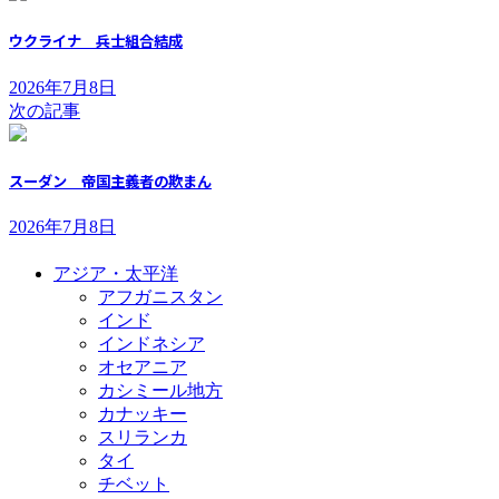
ウクライナ 兵士組合結成
2026年7月8日
次の記事
スーダン 帝国主義者の欺まん
2026年7月8日
アジア・太平洋
アフガニスタン
インド
インドネシア
オセアニア
カシミール地方
カナッキー
スリランカ
タイ
チベット