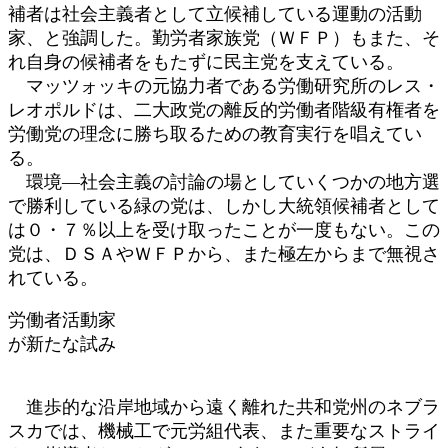
補者は社会主義者として立候補している運動の活動
家、と強調した。勤労者家族党（ＷＦＰ）もまた、そ
れ自身の候補者をもたずに民主党を支えている。
マッツォッキの元協力者である労働研究所のレス・
レオポルドは、二大政党の離反的労働者階級有権者を
労働党の理念に勝ち取るための教育実行を唱えてい
る。
環境―社会主義の討論の場としていくつかの地方選
で勝利している緑の党は、しかし大統領候補者として
は０・７％以上を受け取ったことが一度もない。この
党は、ＤＳＡやＷＦＰから、また極左からまで無視さ
れている。
労働者活動家
が新たな試み
進歩的な沿岸地域から遠く離れた共和党州のネブラ
スカでは、機械工で元労組代表、また重要なストライ