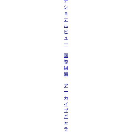
ナ
シ
ョ
ナ
ル
ビ
ュ
ー
国
際
組
織
ア
ー
カ
イ
ブ
ギ
ャ
ラ