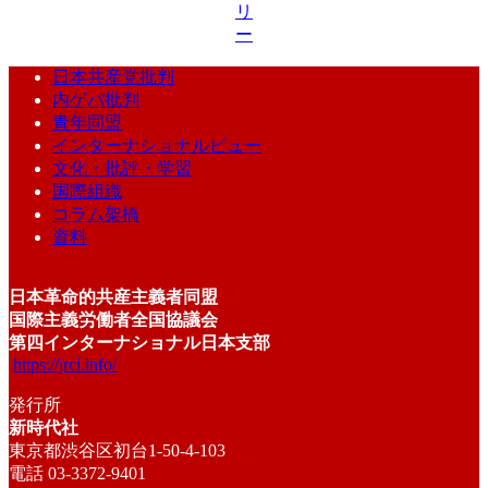
リ
ー
日本共産党批判
内ゲバ批判
青年同盟
インターナショナルビュー
文化・批評・学習
国際組織
コラム架橋
資料
日本革命的共産主義者同盟
国際主義労働者全国協議会
第四インターナショナル日本支部
https://jrcl.info/
発行所
新時代社
東京都渋谷区初台1-50-4-103
電話 03-3372-9401