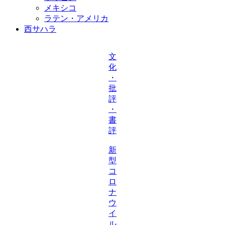
メキシコ
ラテン・アメリカ
西サハラ
文
化
・
批
評
・
書
評
新
型
コ
ロ
ナ
ウ
イ
ル