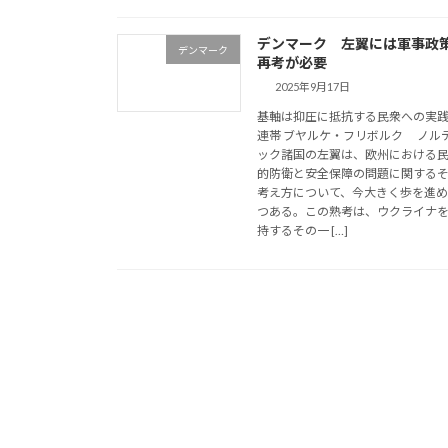
デンマーク 左翼には軍事政
デンマーク
再考が必要
2025年9月17日
基軸は抑圧に抵抗する民衆への実
連帯 ブヤルケ・フリボルク ノル
ック諸国の左翼は、欧州における
的防衛と安全保障の問題に関する
考え方について、今大きく歩を進
つある。この熟考は、ウクライナ
持するその一 […]