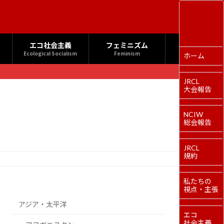
エコ社会主義
フェミニズム
Ecological Socialism
Feminism
ホーム
JRCL
大会報告
NCIW
総会報告
JRCL
規約
私たちの
視点・主張
アジア・太平洋
エコ
社会主義