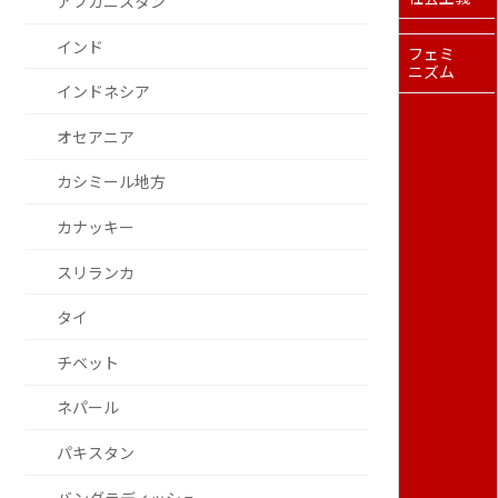
アフガニスタン
インド
フェミ
ニズム
インドネシア
オセアニア
カシミール地方
カナッキー
スリランカ
タイ
チベット
ネパール
パキスタン