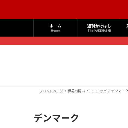
コ
ナ
ン
ビ
テ
ゲ
ン
ー
ホーム
週刊かけはし
ツ
シ
Home
The KAKEHASHI
へ
ョ
ス
ン
キ
に
ッ
移
プ
動
フロントページ
世界の闘い
ヨーロッパ
デンマー
デンマーク