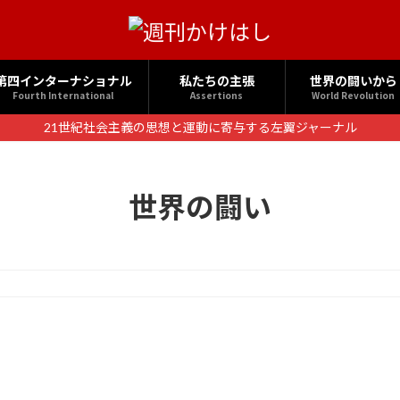
第四インターナショナル
私たちの主張
世界の闘いから
Fourth International
Assertions
World Revolution
21世紀社会主義の思想と運動に寄与する左翼ジャーナル
世界の闘い
ク