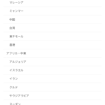
マレーシア
ミャンマー
中国
台湾
東チモール
香港
アフリカ・中東
アルジェリア
イスラエル
イラン
クルド
サウジアラビア
スーダン