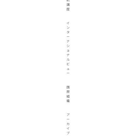
続
講
座
イ
ン
タ
ー
ナ
シ
ョ
ナ
ル
ビ
ュ
ー
国
際
組
織
ア
ー
カ
イ
ブ