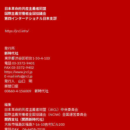
日本革命的共産主義者同盟
国際主義労働者全国協議会
第四インターナショナル日本支部
https://jrcl.info/
発行所
新時代社
東京都渋谷区初台1-50-4-103
電話 03-3372-9401
FAX 03-3372-9402
https://www.jrcl.jp
E-mail
info@jrcl.jp
発行人 山口 明
振替口座
00860-4-156009 新時代社
編集
日本革命的共産主義者同盟（JRCL）中央委員会
国際主義労働者全国協議会（NCIW）全国運営委員会
関西支社（関西新時代社）
大阪市福島区福島7-16-10吉村ビル203
電話/FAX 06-6458-7018