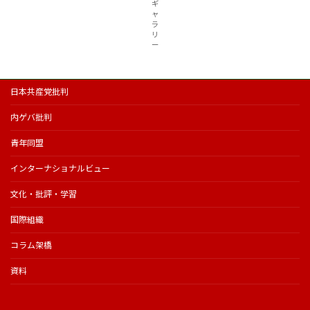
ギ
ャ
ラ
リ
ー
日本共産党批判
内ゲバ批判
青年同盟
インターナショナルビュー
文化・批評・学習
国際組織
コラム架橋
資料