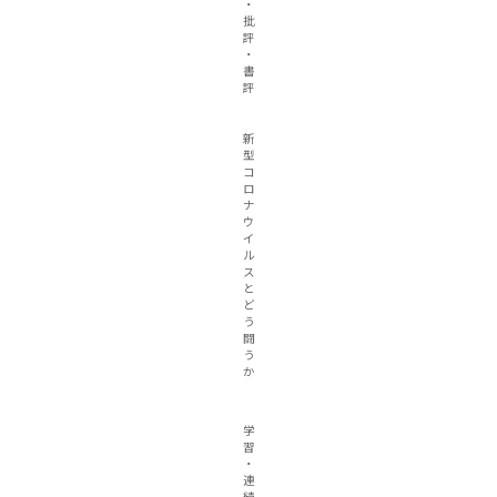
・
批
評
・
書
評
新
型
コ
ロ
ナ
ウ
イ
ル
ス
と
ど
う
闘
う
か
学
習
・
連