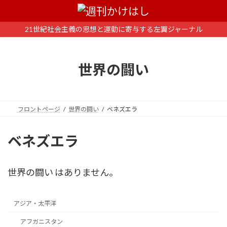
コ
ナ
ン
ビ
テ
ゲ
21世紀社会主義の思想と運動に寄与する左翼ジャーナル
ン
ー
ツ
シ
へ
ョ
世界の闘い
ス
ン
キ
に
ッ
移
プ
動
フロントページ
世界の闘い
ベネズエラ
ベネズエラ
世界の闘い はありません。
アジア・太平洋
アフガニスタン