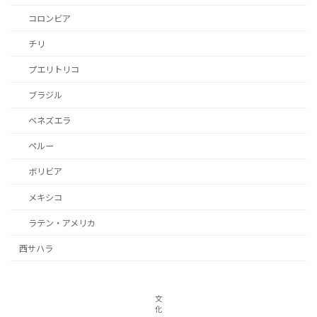
コロンビア
チリ
プエリトリコ
ブラジル
ベネズエラ
ペルー
ボリビア
メキシコ
ラテン・アメリカ
西サハラ
文
化