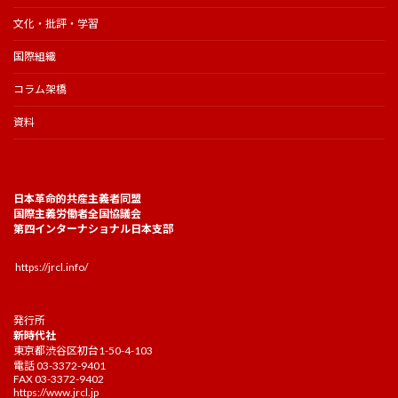
文化・批評・学習
国際組織
コラム架橋
資料
日本革命的共産主義者同盟
国際主義労働者全国協議会
第四インターナショナル日本支部
https://jrcl.info/
発行所
新時代社
東京都渋谷区初台1-50-4-103
電話 03-3372-9401
FAX 03-3372-9402
https://www.jrcl.jp