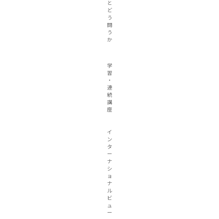
と
ど
う
闘
う
か
学
習
・
連
続
講
座
イ
ン
タ
ー
ナ
シ
ョ
ナ
ル
ビ
ュ
ー