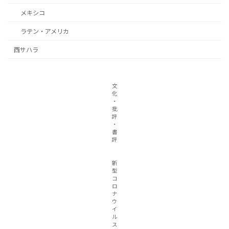
メキシコ
ラテン・アメリカ
西サハラ
文
化
・
批
評
・
書
評
新
型
コ
ロ
ナ
ウ
イ
ル
ス