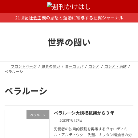
コ
ナ
ン
ビ
テ
ゲ
21世紀社会主義の思想と運動に寄与する左翼ジャーナル
ン
ー
ツ
シ
へ
ョ
世界の闘い
ス
ン
キ
に
ッ
移
プ
動
フロントページ
世界の闘い
ヨーロッパ
ロシア
ロシア・東欧
ベラルーシ
ベラルーシ
ベラルーシ大規模抗議から３年
ベラルーシ
2023年9月27日
労働者の独自的役割を再考するヴォロディミ
ル・アルティウク 先週、ナフタン精油所の労