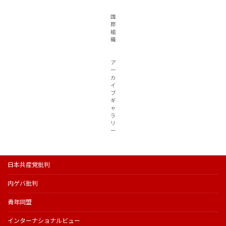
国
際
組
織
ア
ー
カ
イ
ブ
ギ
ャ
ラ
リ
ー
日本共産党批判
内ゲバ批判
青年同盟
インターナショナルビュー