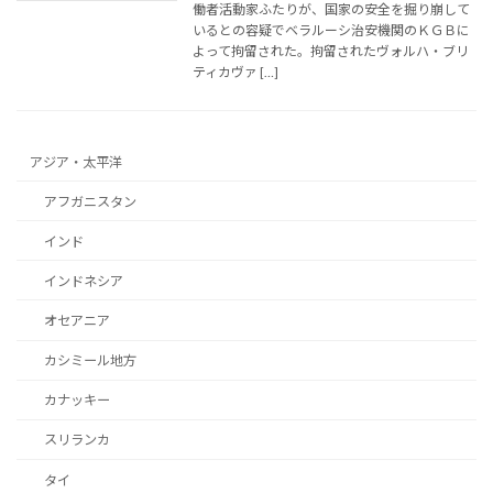
働者活動家ふたりが、国家の安全を掘り崩して
いるとの容疑でベラルーシ治安機関のＫＧＢに
よって拘留された。拘留されたヴォルハ・ブリ
ティカヴァ […]
アジア・太平洋
アフガニスタン
インド
インドネシア
オセアニア
カシミール地方
カナッキー
スリランカ
タイ