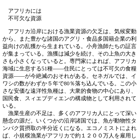
時
アフリカには
:
不可欠な資源
アフリカ沿岸における漁業資源の欠乏は、気候変動
から、また豊かな諸国のアグリ・食品多国籍企業の利
益向けの乱獲から生まれている。小舟漁師たちの証言
が集まっている。漁獲は減少を続け、その上魚の大き
さも小さくなっていると。専門家によれば、アフリカ
海域に生息する51種――住民にとっては不可欠の食糧
資源――が今絶滅のおそれがある。セネガルでは、イ
ワシの数がわずか５年で80％落ち込んでいる。この小
さな安価な遠洋性魚種は、大衆的食物の中心にあり、
国民食、スィエブディエンの構成物として利用されて
いる。
漁業生産の不足は、多くのアフリカ人にとって深い
懸念の源だ。いくつかの沿岸諸国では、魚が動物性タ
ンパク質摂取の半分近くになる。エコノミストによれ
ば、小規模漁業がアフリカで約１２００万人を雇用し