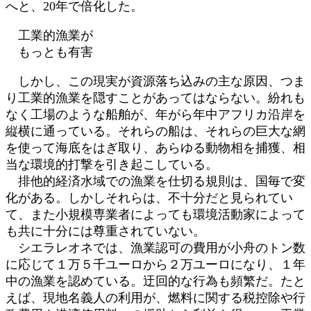
へと、20年で倍化した。
工業的漁業が
もっとも有害
しかし、この現実が資源落ち込みの主な原因、つま
り工業的漁業を隠すことがあってはならない。紛れも
なく工場のような船舶が、年がら年中アフリカ沿岸を
縦横に通っている。それらの船は、それらの巨大な網
を使って海底をはぎ取り、あらゆる動物相を捕獲、相
当な環境的打撃を引き起こしている。
排他的経済水域での漁業を仕切る規則は、国毎で変
化がある。しかしそれらは、不十分だと見られてい
て、また小規模専業者によっても環境活動家によって
も共に十分には尊重されていない。
シエラレオネでは、漁業認可の費用が小舟のトン数
に応じて１万５千ユーロから２万ユーロになり、１年
中の漁業を認めている。迂回的な行為も頻繁だ。たと
えば、現地名義人の利用が、燃料に関する税控除や行