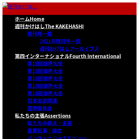
コ
ナ
ン
ビ
ホーム
Home
テ
ゲ
ン
ー
週刊かけはし
The KAKEHASHI
ツ
シ
既刊号一覧
へ
ョ
2021年既刊号一覧
ス
ン
週刊かけはしアーカイブス
キ
に
第四インターナショナル
Fourth International
ッ
移
第18回世界大会
プ
動
第17回世界大会
第16回世界大会
第15回世界大会
第11回世界大会
日本支部関連
国際委員会
私たちの主張
Assertions
私たちの視点・主張
重要記事・論文
インターナショナルビュー