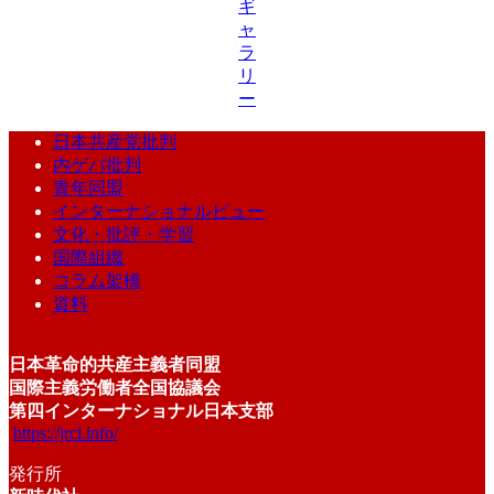
ギ
ャ
ラ
リ
ー
日本共産党批判
内ゲバ批判
青年同盟
インターナショナルビュー
文化・批評・学習
国際組織
コラム架橋
資料
日本革命的共産主義者同盟
国際主義労働者全国協議会
第四インターナショナル日本支部
https://jrcl.info/
発行所