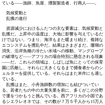
ている――漁師、魚屋、燻製製造者、行商人――。
気候変動と
乱獲の進行
資源減少におけるふたつの主な要素は、気候変動と
乱獲だ。上昇中の温度は、大地に影響を与えているだ
けではない。つまり、海洋もまた暖まり続け、複雑な
エコシステムを攪乱中だ。結果はさまざまだ。珊瑚の
消失、沿岸魚種の冷たい水域への移動、マングローブ
の破壊など――アフリカの場合特別に懸念される現象
――だ。これらの領域は、しばしば魚にとっての保育
園に匹敵し、それらに大きくなるまで捕食者からのシ
ェルターを提供している。それらはまた米作にも適し
ている。
乱獲はまた、小舟漁師数の増加にも結びついてい
る。若者たちの中の大量失業を前に、多くがこの分野
で運をつかもうと挑んでいる。西アフリカの小国であ
るシエラレオネでは、その数が７万５千人から15万人