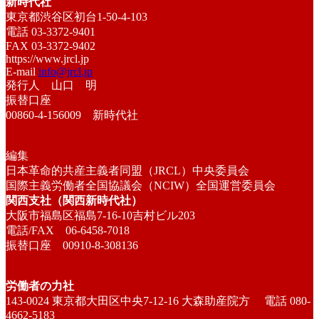
新時代社
東京都渋谷区初台1-50-4-103
電話 03-3372-9401
FAX 03-3372-9402
https://www.jrcl.jp
E-mail
info@jrcl.jp
発行人 山口 明
振替口座
00860-4-156009 新時代社
編集
日本革命的共産主義者同盟（JRCL）中央委員会
国際主義労働者全国協議会（NCIW）全国運営委員会
関西支社（関西新時代社）
大阪市福島区福島7-16-10吉村ビル203
電話/FAX 06-6458-7018
振替口座 00910-8-308136
労働者の力社
143-0024 東京都大田区中央7-12-16 大森助産院方 電話 080-
4662-5183