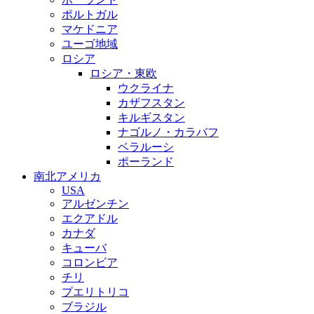
ポルトガル
マケドニア
ユーゴ地域
ロシア
ロシア・東欧
ウクライナ
カザフスタン
キルギスタン
ナゴルノ・カラバフ
ベラルーシ
ポーランド
南北アメリカ
USA
アルゼンチン
エクアドル
カナダ
キューバ
コロンビア
チリ
プエリトリコ
ブラジル