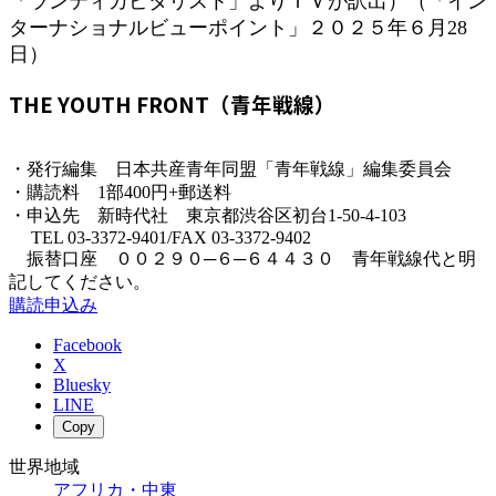
「ランティカピタリスト」よりＩＶが訳出）（「イン
ターナショナルビューポイント」２０２５年６月28
日）
THE YOUTH FRONT（青年戦線）
・発行編集 日本共産青年同盟「青年戦線」編集委員会
・購読料 1部400円+郵送料
・申込先 新時代社 東京都渋谷区初台1-50-4-103
TEL 03-3372-9401/FAX 03-3372-9402
振替口座 ００２９０─６─６４４３０ 青年戦線代と明
記してください。
購読申込み
Facebook
X
Bluesky
LINE
Copy
世界地域
アフリカ・中東