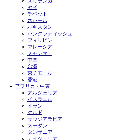
スリランカ
タイ
チベット
ネパール
パキスタン
バングラディッシュ
フィリピン
マレーシア
ミャンマー
中国
台湾
東チモール
香港
アフリカ・中東
アルジェリア
イスラエル
イラン
クルド
サウジアラビア
スーダン
タンザニア
ナイジェリア