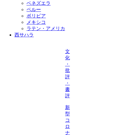
ベネズエラ
ペルー
ボリビア
メキシコ
ラテン・アメリカ
西サハラ
文
化
・
批
評
・
書
評
新
型
コ
ロ
ナ