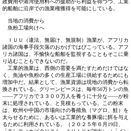
政費用や港湾使用料への援助から利益を得つつ、工業
的船舶に沿岸での漁業権獲得を可能にしている。
当地の消費から
魚粉工場向けへ
ＩＵＵ（違法、無届け、無規制）漁業が、アフリカ
諸国の海事手段欠落のおかげではびこっている。アフ
リカ諸国は、不愉快な船舶を監視することもそこに乗
り込むこともできないのだ。
工業的漁業は、西側の需要を満たすためだけではな
く、魚油や魚粉の多くの生産工場に供給するためにも
増加中だ。結果として、漁業資源は現地の消費から転
換されている。グリーンピースは、毎年50万トンの魚
――アフリカで３３００万人を養うに十分な――が粉
末に処理されている、と見積もっている。この粉末
は、欧州や中国の市場向けの養殖魚（マグロ、鮭）を
太らせるために、あるいは工業的な養豚場に餌を与え
るために利用されている。（２０２５年６月19日、