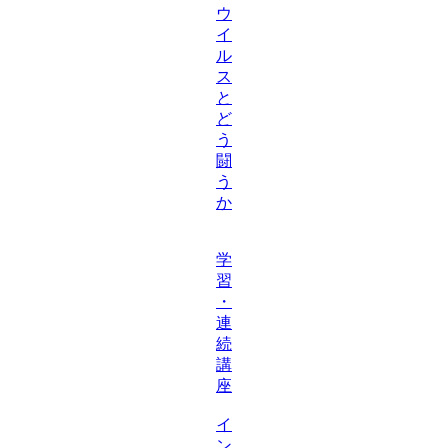
ウ
イ
ル
ス
と
ど
う
闘
う
か
学
習
・
連
続
講
座
イ
ン