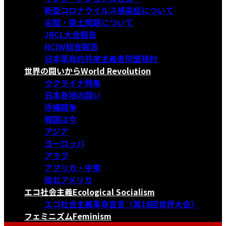
新型コロナウイルス感染症について
尖閣・領土問題について
JRCL大会報告
NCIW総会報告
日本革命的共産主義者同盟規約
世界の闘いから
World Revolution
ウクライナ特集
日本各地の闘い
沖縄闘争
韓国は今
アジア
ヨーロッパ
アラブ
アフリカ・中東
南北アメリカ
エコ社会主義
Ecological Socialism
エコ社会主義革命宣言〈第18回世界大会〉
フェミニズム
Feminism