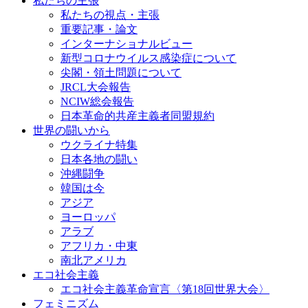
私たちの主張
私たちの視点・主張
重要記事・論文
インターナショナルビュー
新型コロナウイルス感染症について
尖閣・領土問題について
JRCL大会報告
NCIW総会報告
日本革命的共産主義者同盟規約
世界の闘いから
ウクライナ特集
日本各地の闘い
沖縄闘争
韓国は今
アジア
ヨーロッパ
アラブ
アフリカ・中東
南北アメリカ
エコ社会主義
エコ社会主義革命宣言〈第18回世界大会〉
フェミニズム