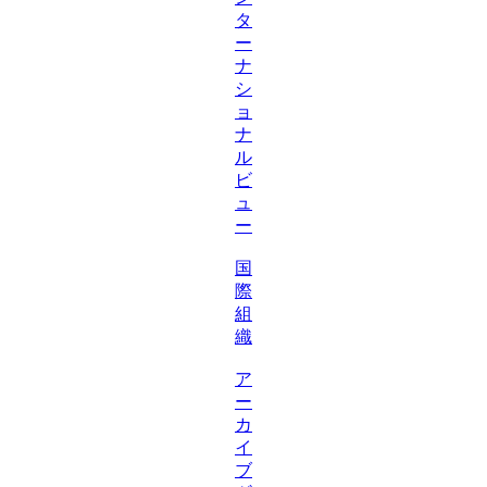
タ
ー
ナ
シ
ョ
ナ
ル
ビ
ュ
ー
国
際
組
織
ア
ー
カ
イ
ブ