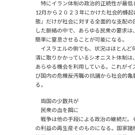
特にイラン体制の政治的正統性が最低レ
12月から２０２３年にかけた社会的蜂起
態」だけが社会に対する全面的な支配の
した脈絡の中で、あらゆる民衆の要求は
簡単に窒息させることが可能になる。
イスラエルの側でも、状況はほとんど何
清に取りかかっているシオニスト体制は
あらゆる機会を利用している。これがイ
び国内の危機――反汚職の抗議から社会的亀
る。
両国の少数共が
民衆の血を餌に
戦争は他の手段による政治の継続だ。そ
の利益の再生産そのものになる。国家諸