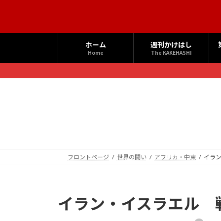
コ
ナ
ン
ビ
テ
ゲ
ン
ー
ホーム
週刊かけはし
ツ
シ
Home
The KAKEHASHI
へ
ョ
ス
ン
キ
に
ッ
移
プ
動
フロントページ
世界の闘い
アフリカ・中東
イラ
イラン・イスラエル 