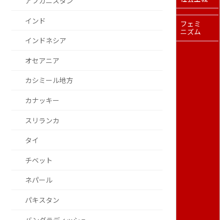
アフガニスタン
インド
フェミ
ニズム
インドネシア
オセアニア
カシミール地方
カナッキー
スリランカ
タイ
チベット
ネパール
パキスタン