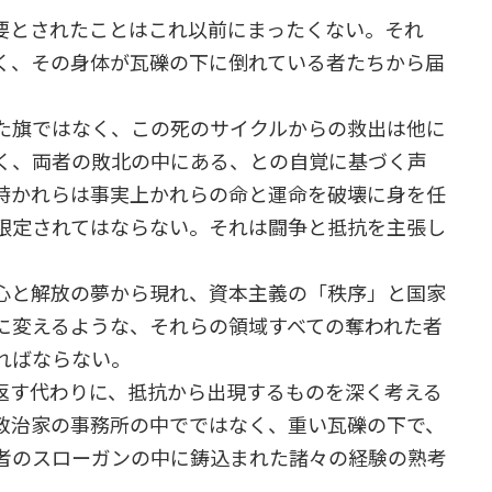
とされたことはこれ以前にまったくない。それ
く、その身体が瓦礫の下に倒れている者たちから届
た旗ではなく、この死のサイクルからの救出は他に
く、両者の敗北の中にある、との自覚に基づく声
時かれらは事実上かれらの命と運命を破壊に身を任
限定されてはならない。それは闘争と抵抗を主張し
心と解放の夢から現れ、資本主義の「秩序」と国家
に変えるような、それらの領域すべての奪われた者
ればならない。
す代わりに、抵抗から出現するものを深く考える
政治家の事務所の中でではなく、重い瓦礫の下で、
者のスローガンの中に鋳込まれた諸々の経験の熟考