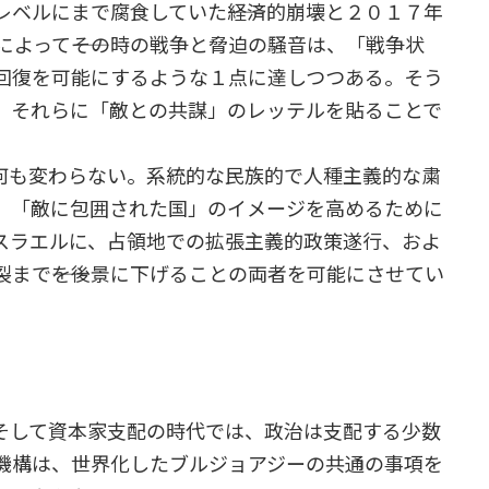
ベルにまで腐食していた――経済的崩壊と２０１７年
によって――その時の戦争と脅迫の騒音は、「戦争状
回復を可能にするような１点に達しつつある。そう
、それらに「敵との共謀」のレッテルを貼ることで
も変わらない。系統的な民族的で人種主義的な粛
、「敵に包囲された国」のイメージを高めるために
スラエルに、占領地での拡張主義的政策遂行、およ
裂まで――を後景に下げることの両者を可能にさせてい
して資本家支配の時代では、政治は支配する少数
機構は、世界化したブルジョアジーの共通の事項を