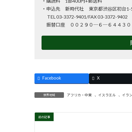
・購読料 1部400円+郵送料
・申込先 新時代社 東京都渋谷区初台1-50
TEL 03-3372-9401/FAX 03-3372-940
振替口座 ００２９０─６─６４４３０
Facebook
X
アフリカ・中東
、
イスラエル
、
イラ
世界地域
前の記事