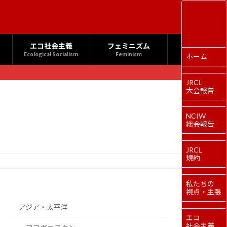
エコ社会主義
フェミニズム
Ecological Socialism
Feminism
ホーム
JRCL
大会報告
NCIW
総会報告
JRCL
規約
私たちの
視点・主張
アジア・太平洋
エコ
社会主義