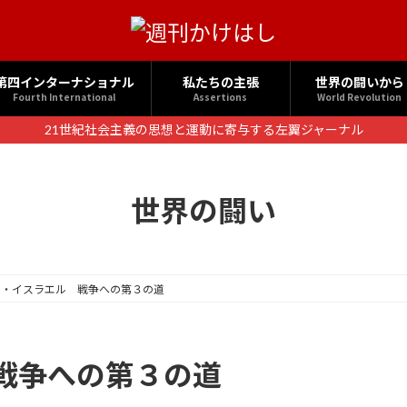
第四インターナショナル
私たちの主張
世界の闘いから
Fourth International
Assertions
World Revolution
21世紀社会主義の思想と運動に寄与する左翼ジャーナル
世界の闘い
ン・イスラエル 戦争への第３の道
戦争への第３の道