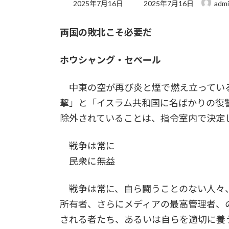
最
2025年7月16日
2025年7月16日
adm
終
更
両国の敗北こそ必要だ
新
日
時
ホウシャング・セペール
:
中東の空が再び炎と煙で燃え立っている
撃」と「イスラム共和国に名ばかりの復
除外されていることは、指令室内で決定
戦争は常に
民衆に無益
戦争は常に、自ら闘うことのない人々
所有者、さらにメディアの最高管理者、
される者たち、あるいは自らを適切に養