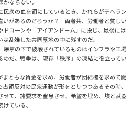
ほかならない。
に民衆の血を餌にしているとき、かれらがテヘラン
違いがあるのだろうか？ 両者共、労働者と貧しい
やドローンや「アイアンドーム」に投じ、最後には
いは乱雑した共同墓地の中に残すのだ。
。爆撃の下で破壊されているものはインフラや工場
るのだ。戦争は、現存「秩序」の凍結に役立ってい
がまともな賃金を求め、労働者が団結権を求めて闘
で占領反対の民衆運動が形をとりつつあるその時、
させて、諸要求を窒息させ、希望を埋め、埃と武器
続けている、