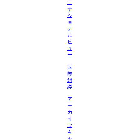
ー
ナ
シ
ョ
ナ
ル
ビ
ュ
ー
国
際
組
織
ア
ー
カ
イ
ブ
ギ
ャ