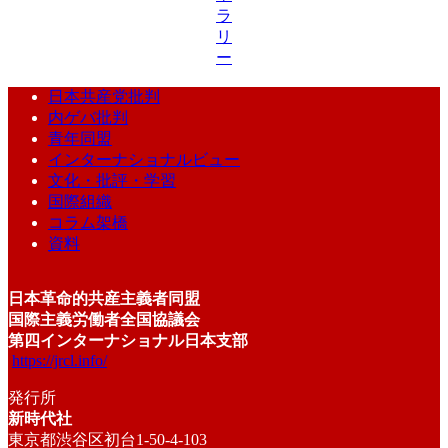
ラ
リ
ー
日本共産党批判
内ゲバ批判
青年同盟
インターナショナルビュー
文化・批評・学習
国際組織
コラム架橋
資料
日本革命的共産主義者同盟
国際主義労働者全国協議会
第四インターナショナル日本支部
https://jrcl.info/
発行所
新時代社
東京都渋谷区初台1-50-4-103