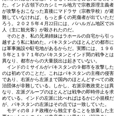
た。インド占領下のカシミール地方で宗教原理主義者
が攻撃をおこなった直後にマドラサ（宗教学校）が避
難していなければ、もっと多くの死傷者が出ていただ
ろう。２０２５年４月22日には、パハルガム地区で26
人（主に観光客）が殺されたのだ。
そのとき、私の兄弟姉妹はラホールの自宅から引っ
越すよう私に勧めた。パキスタンのほとんどの都市に
は軍事施設や駐屯地があるからだ。実際には、１９６
５年と１９７１年のパキスタンとインド間の戦争とは
異なり、都市からの大量脱出は起きていない。
インドのミサイルがパキスタンの９都市を攻撃した
のは初めてのことだ。これはパキスタンの主権の侵害
であり、右派から左派まで国内のほとんどすべての政
治団体が非難している。しかし、右派宗教政党とは異
なり、左派グループのほとんどは戦争の即時停止を求
めている。インドの左派に比べればはるかに小規模だ
が、パキスタンの左派はその点では一致していた。
モディのＢＪＰ政権から独立することを放棄した主