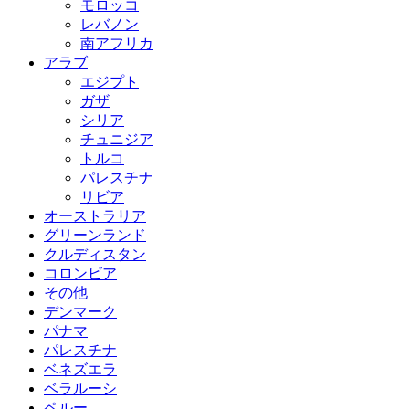
モロッコ
レバノン
南アフリカ
アラブ
エジプト
ガザ
シリア
チュニジア
トルコ
パレスチナ
リビア
オーストラリア
グリーンランド
クルディスタン
コロンビア
その他
デンマーク
パナマ
パレスチナ
ベネズエラ
ベラルーシ
ペルー