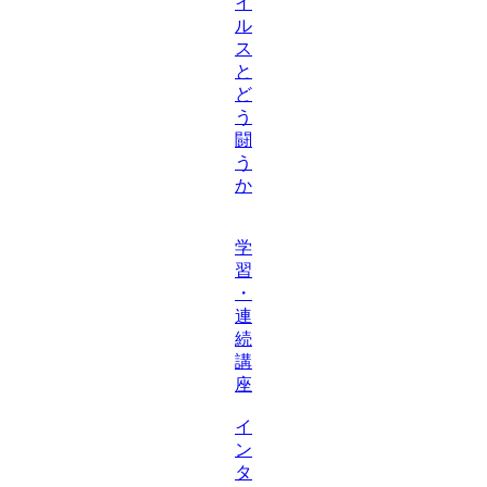
イ
ル
ス
と
ど
う
闘
う
か
学
習
・
連
続
講
座
イ
ン
タ