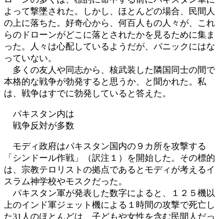
よって撃墜された。しかし、ほとんどの場合、民間人
の上に落ちた。好奇心から、何百人もの人々が、これ
らのドローンがどこに落とされたかを見るために集ま
った。人々は心配しているようだが、パニックにはな
っていない。
多くの友人や同志から、核武装した隣国同士の間で
本格的な戦争が勃発すると思うか、と聞かれた。私
は、戦争はすでに勃発していると答えた。
パキスタン内は
戦争反対が多数
モディ政府はパキスタン国内の９カ所を攻撃する
「シンドール作戦」（訳注１）を開始した。その標的
は、宗教テロリストの拠点であるとモディが考えるイ
スラム神学校やモスクだった。
パキスタン軍が発表した数字によると、１２５機以
上のインド軍ジェット機による１時間の攻撃で死亡し
た31人のほとんどは、子どもや女性を含む民間人だっ