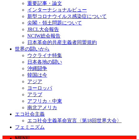
重要記事・論文
インターナショナルビュー
新型コロナウイルス感染症について
尖閣・領土問題について
JRCL大会報告
NCIW総会報告
日本革命的共産主義者同盟規約
世界の闘いから
ウクライナ特集
日本各地の闘い
沖縄闘争
韓国は今
アジア
ヨーロッパ
アラブ
アフリカ・中東
南北アメリカ
エコ社会主義
エコ社会主義革命宣言〈第18回世界大会〉
フェミニズム
MENU