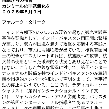
前線からの報告
新
カシミールの非武装化を
日
２０２５年５月９日
時
:
ファルーク・タリーク
インド占領下のバハルガム渓谷で起きた観光客殺害
事件を契機として、インド・パキスタン両国間の緊張
が高まり、双方が国境を超えて攻撃を応酬する事態と
なっており、市民にも犠牲者が出ている。核保有国同
士の戦争がエスカレートすれば、核施設への攻撃、核
兵器の使用といった破滅的な状況もありえないことで
はない。こうした危険な状況に対して、第四インター
ナショナルと関係を持つインドとパキスタンの左翼組
織や指導的メンバーが相次いで声明を出して、軍事行
動の停止を訴えている。ここでは、ラディカル・ソー
シャリスト（第四インターナショナル・インド支
部）、ジャムカシミール・アワミ労働者党、パキスタ
ンの第四インターナショナル指導者であるファルー
ク・タリークの声明を掲載する、この記事の出典は、