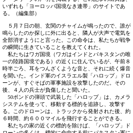
いずれも「ヨーロッパ国境なき連帯」のサイトであ
る。（編集部）
５月７日の朝、玄関のチャイムが鳴ったので、誰が
鳴らしたのか探しに外に出ると、隣人が大声で電気を
全部消すようにと言った。この命令は、私たちが戦争
の瞬間に生きていることを教えてくれた。
私たちはワガ国境（ワガはインドとパキスタンの唯
一の陸路国境である）の近くに住んでいるが、午前８
時半ごろ、耳をつんざくような音と、それに続く爆音
を聞いた。インド軍のイスラエル製「ハロップ」ドロ
ーンが、すぐそばの軍事施設を攻撃したのだ。その
後、４人の兵士が負傷したと聞いた。
50ポンドの弾頭で武装した「ハロップ」は、カメラ
システムを使って、移動する標的を追跡し、攻撃す
る。このドローンは、トラックから発射された後、約
６時間、約６００マイルを飛行することができる。
私たちの家の近くの標的を除けば、「ハロップ」ド
ローンの多くは、標的に命中する前にパキスタン軍に