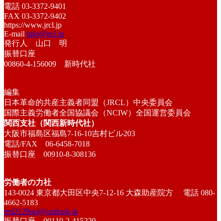
電話 03-3372-9401
FAX 03-3372-9402
https://www.jrcl.jp
E-mail
info@jrcl.jp
発行人 山口 明
振替口座
00860-4-156009 新時代社
編集
日本革命的共産主義者同盟（JRCL）中央委員会
国際主義労働者全国協議会（NCIW）全国運営委員会
関西支社（関西新時代社）
大阪市福島区福島7-16-10吉村ビル203
電話/FAX 06-6458-7018
振替口座 00910-8-308136
労働者の力社
143-0024 東京都大田区中央7-12-16 大森助産院方 電話 080-
4662-5183
red2129oct@outlook.jp
振替口座 00110-2-415220