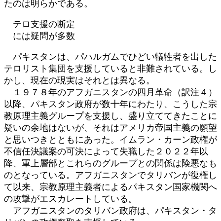
たのは明らかである。
テロ支援の断定
には疑問が多数
パキスタンは、パハルガムでひどい犠牲者を出した
テロリスト集団を支援していると非難されている。し
かし、現在の現実はそれとは異なる。
１９７８年のアフガニスタンの四月革命（訳注４）
以降、パキスタン政府が数十年にわたり、こうした宗
教原理主義グループを支援し、盛り立ててきたことに
疑いの余地はないが、それはアメリカ帝国主義の願望
と思いつきとともにあった。イムラン・カーン政権が
不信任決議案の可決によって失職した２０２２年以
降、軍上層部とこれらのグループとの関係は険悪なも
のとなっている。アフガニスタンでタリバンが復権し
て以来、宗教原理主義者によるパキスタン国家機関へ
の攻撃がエスカレートしている。
アフガニスタンのタリバン政府は、パキスタン・タ