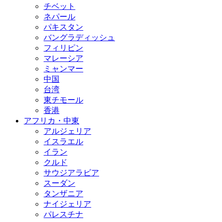
チベット
ネパール
パキスタン
バングラディッシュ
フィリピン
マレーシア
ミャンマー
中国
台湾
東チモール
香港
アフリカ・中東
アルジェリア
イスラエル
イラン
クルド
サウジアラビア
スーダン
タンザニア
ナイジェリア
パレスチナ