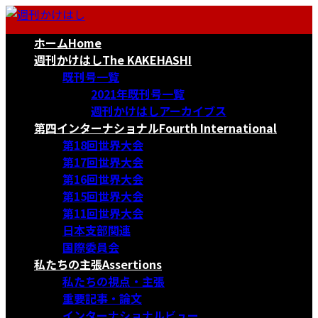
コ
ナ
ン
ビ
ホーム
Home
テ
ゲ
ン
ー
週刊かけはし
The KAKEHASHI
ツ
シ
既刊号一覧
へ
ョ
2021年既刊号一覧
ス
ン
週刊かけはしアーカイブス
キ
に
第四インターナショナル
Fourth International
ッ
移
第18回世界大会
プ
動
第17回世界大会
第16回世界大会
第15回世界大会
第11回世界大会
日本支部関連
国際委員会
私たちの主張
Assertions
私たちの視点・主張
重要記事・論文
インターナショナルビュー