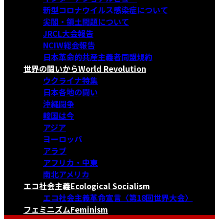
新型コロナウイルス感染症について
尖閣・領土問題について
JRCL大会報告
NCIW総会報告
日本革命的共産主義者同盟規約
世界の闘いから
World Revolution
ウクライナ特集
日本各地の闘い
沖縄闘争
韓国は今
アジア
ヨーロッパ
アラブ
アフリカ・中東
南北アメリカ
エコ社会主義
Ecological Socialism
エコ社会主義革命宣言〈第18回世界大会〉
フェミニズム
Feminism