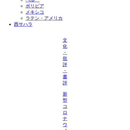
ボリビア
メキシコ
ラテン・アメリカ
西サハラ
文
化
・
批
評
・
書
評
新
型
コ
ロ
ナ
ウ