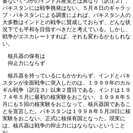
要ないくつかのインド共産党とは異なり（訳注２）、
パキスタンには戦争挑発はない。５月８日のギャラッ
プ・パキスタンによる調査によれば、パキスタン人の
大多数はインドとの戦争に賛成しておらず、どんな状
況下でも平和を目指すべきだと考えている。しかし、
戦争がエスカレートすれば、それも変わるかもしれな
い。
核兵器の保有は
抑止力にならず
核兵器を持っているにもかかわらず、インドとパキ
スタンが全面戦争に突入したのは、１９９９年のカル
ギル戦争（訳注３）以来２度目である。インドは１９
７４年５月に最初の核実験をおこない、１９９８年５
月にも５回の核実験をおこなって、核兵器国であるこ
とを宣言した。パキスタンは１９９８年５月28日に核
実験をおこない、正式に核保有国となった。現実に
は、核兵器は戦争の抑止力にはならないということ
だ。