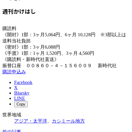
週刊かけはし
購読料
《開封》1部：3ヶ月5,064円、6ヶ月 10,128円 ※3部以上は
送料当社負担
《密封》1部：3ヶ月6,088円
《手渡》1部：1ヶ月 1,520円、3ヶ月 4,560円
《購読料・新時代社直送》
振替口座 ００８６０－４－１５６００９ 新時代社
購読申込み
Facebook
X
Bluesky
LINE
Copy
世界地域
アジア・太平洋
、
カシミール地方
前の記事