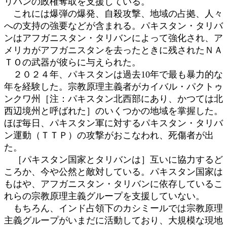
リバンの政権奪取を支援している。
これには爆弾の爆発、自殺攻撃、地域の占拠、人々
への支持の強要などが含まれる。パキスタン・タリバ
ンはアフガニスタン・タリバンによって強化され、ア
メリカがアフガニスタンを去ったときに残されたＮＡ
ＴＯの武器が彼らに与えられた。
２０２４年、パキスタンは過去10年で最も暴力的な
年を経験した。宗教原理主義者がカイバル・パクトゥ
ンクワ州［注：パキスタン北西部にあり、かつては北
西辺境州と呼ばれた］のいくつかの地域を掌握した。
ほぼ毎日、パキスタン軍に対するパキスタン・タリバ
ン運動（ＴＴＰ）の攻撃がおこなわれ、死傷者が出
た。
［パキスタン国家とタリバンは］互いに協力するど
ころか、今や公然と敵対している。パキスタン国家は
もはや、アフガニスタン・タリバンに依存しているこ
れらの宗教原理主義グループを支援していない。
もちろん、インド占領下のカシミールでは宗教原理
主義グループがいまだに活動しており、大規模な現地