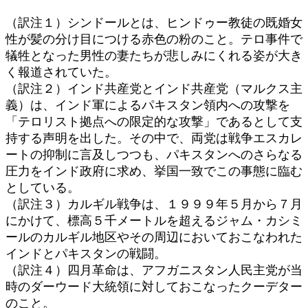
（訳注１）シンドールとは、ヒンドゥー教徒の既婚女
性が髪の分け目につける赤色の粉のこと。テロ事件で
犠牲となった男性の妻たちが悲しみにくれる姿が大き
く報道されていた。
（訳注２）インド共産党とインド共産党（マルクス主
義）は、インド軍によるパキスタン領内への攻撃を
「テロリスト拠点への限定的な攻撃」であるとして支
持する声明を出した。その中で、両党は戦争エスカレ
ートの抑制に言及しつつも、パキスタンへのさらなる
圧力をインド政府に求め、挙国一致でこの事態に臨む
としている。
（訳注３）カルギル戦争は、１９９９年５月から７月
にかけて、標高５千メートルを超えるジャム・カシミ
ールのカルギル地区やその周辺においておこなわれた
インドとパキスタンの戦闘。
（訳注４）四月革命は、アフガニスタン人民主党が当
時のダーウード大統領に対しておこなったクーデター
のこと。