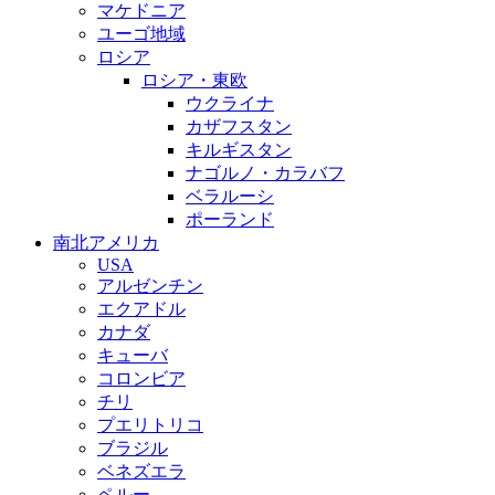
マケドニア
ユーゴ地域
ロシア
ロシア・東欧
ウクライナ
カザフスタン
キルギスタン
ナゴルノ・カラバフ
ベラルーシ
ポーランド
南北アメリカ
USA
アルゼンチン
エクアドル
カナダ
キューバ
コロンビア
チリ
プエリトリコ
ブラジル
ベネズエラ
ペルー