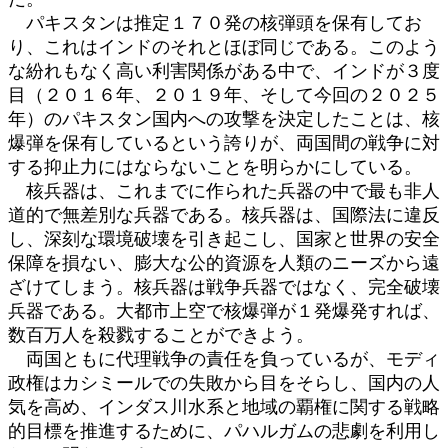
パキスタンは推定１７０発の核弾頭を保有してお
り、これはインドのそれとほぼ同じである。このよう
な紛れもなく高い利害関係がある中で、インドが３度
目（２０１６年、２０１９年、そして今回の２０２５
年）のパキスタン国内への攻撃を決定したことは、核
爆弾を保有しているという誇りが、両国間の戦争に対
する抑止力にはならないことを明らかにしている。
核兵器は、これまでに作られた兵器の中で最も非人
道的で無差別な兵器である。核兵器は、国際法に違反
し、深刻な環境破壊を引き起こし、国家と世界の安全
保障を損ない、膨大な公的資源を人類のニーズから遠
ざけてしまう。核兵器は戦争兵器ではなく、完全破壊
兵器である。大都市上空で核爆弾が１発爆発すれば、
数百万人を殺戮することができよう。
両国ともに代理戦争の責任を負っているが、モディ
政権はカシミールでの失敗から目をそらし、国内の人
気を高め、インダス川水系と地域の覇権に関する戦略
的目標を推進するために、パハルガムの悲劇を利用し