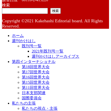
検索
検索
Copyright ©2021 Kakehashi Editorial board. All Rights
Reserved.
ホーム
週刊かけはし
既刊号一覧
2021年既刊号一覧
週刊かけはしアーカイブス
第四インターナショナル
第18回世界大会
第17回世界大会
第16回世界大会
第15回世界大会
第11回世界大会
日本支部関連
国際委員会
私たちの主張
私たちの視点・主張