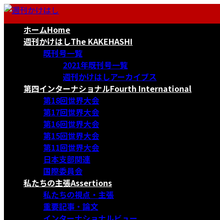
コ
ナ
ン
ビ
ホーム
Home
テ
ゲ
ン
ー
週刊かけはし
The KAKEHASHI
ツ
シ
既刊号一覧
へ
ョ
2021年既刊号一覧
ス
ン
週刊かけはしアーカイブス
キ
に
第四インターナショナル
Fourth International
ッ
移
第18回世界大会
プ
動
第17回世界大会
第16回世界大会
第15回世界大会
第11回世界大会
日本支部関連
国際委員会
私たちの主張
Assertions
私たちの視点・主張
重要記事・論文
インターナショナルビュー