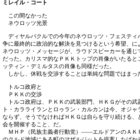
ミレイル・コート
時
:
この間なかった
ネウロッツ光景
ディヤルバクルでの今年のネウロッツ・フェスティバ
争に最終的に政治的な解決を見つけるという希望、に
ネウロッツ・メッセージが、ラウドスピーカーを通じ
だった。カリスマ的なＰＫＫトップの肖像がいたると
ッティン・デミルタスの肖像も同様だった。
しかし、休戦を交渉することは単純な問題ではまっ
トルコ政府と
ＰＫＫの交渉
トルコ政府は、ＰＫＫの武装部門、ＨＫＧがその武器
ト・カラライランとロゥラン・カルカンは今、オジャ
ならず、そうでなければＨＫＧは自らを守り続ける、
会を開催すること、だ。
ＭＨＰ（民族主義者行動党）――エルドアンのＡＫＰ
のクルド地域にある町のマザルジットを提案したばか