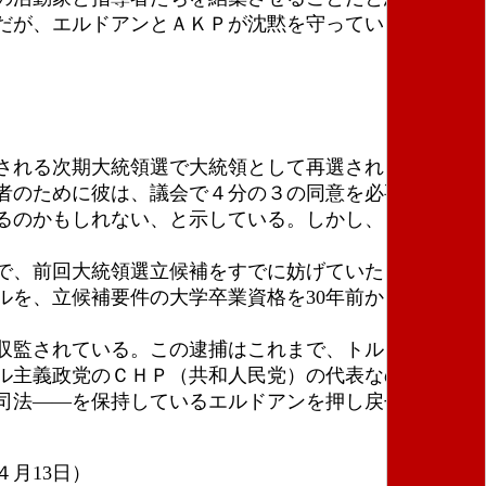
だが、エルドアンとＡＫＰが沈黙を守っている以上、
される次期大統領選で大統領として再選されること
者のために彼は、議会で４分の３の同意を必要とする
るのかもしれない、と示している。しかし、ＨＤＰ／
で、前回大統領選立候補をすでに妨げていたように、
ルを、立候補要件の大学卒業資格を30年前から得てい
収監されている。この逮捕はこれまで、トルコ住民の
ル主義政党のＣＨＰ（共和人民党）の代表なのだ。３
司法――を保持しているエルドアンを押し戻せるだろ
４月13日）