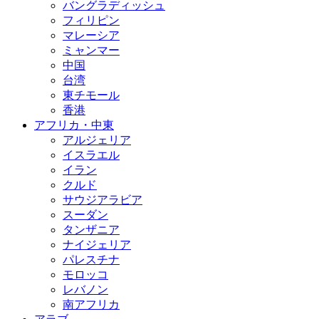
バングラディッシュ
フィリピン
マレーシア
ミャンマー
中国
台湾
東チモール
香港
アフリカ・中東
アルジェリア
イスラエル
イラン
クルド
サウジアラビア
スーダン
タンザニア
ナイジェリア
パレスチナ
モロッコ
レバノン
南アフリカ