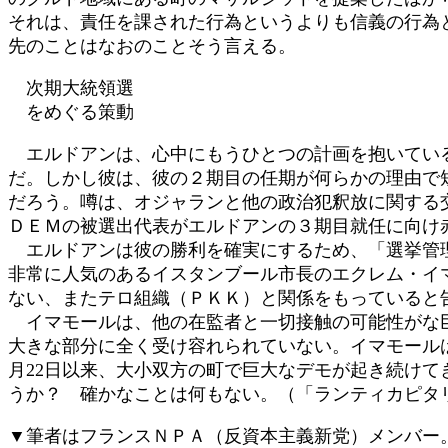
それは、責任を課された行為というよりも信義の行為
先のことはなおのことそう言える。
次期大統領選
をめぐる策動
エルドアンは、心中にもうひとつの計画を抱いている
だ。しかし彼は、彼の２期目の任期が何らかの理由で
だろう。噂は、オジャランと他の政治犯釈放に関する
ＤＥＭの被選出代表がエルドアンの３期目就任に向け
エルドアンは彼の勝利を確実にするため、「選挙管理
非常に人気のあるイスタンブール市長のエクレム・イマ
ない、またテロ組織（ＰＫＫ）と関係をもっていると
イマモールは、他の在監者と一切接触の可能性がな巨
大きな部分に全く受け容れられていない。イマモール
月22日以来、大小双方の町で巨大なデモが起き続け
うか？ 確かなことは何もない。（「ランティカピタリ
▼筆者はフランスＮＰＡ（反資本主義新党）メンバー