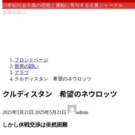
21世紀社会主義の思想と運動に寄与する左翼ジャーナル
世界の闘い
フロントページ
世界の闘い
アラブ
クルディスタン 希望のネウロッツ
クルディスタン 希望のネウロッツ
最
2025年5月21日
2025年5月21日
admin
終
更
しかし休戦交渉は依然困難
新
日