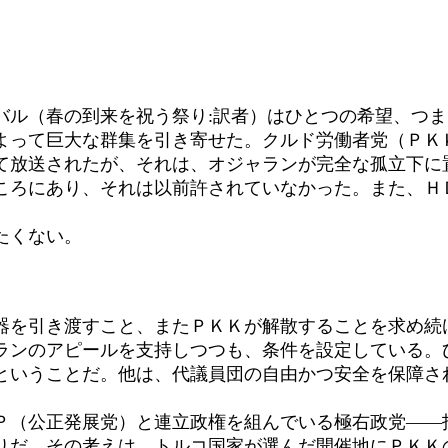
ル（春の到来を祝う祭り:訳者）はひとつの希望、つま
よって巨大な群集を引き寄せた。クルド労働者党（ＰＫ
て放送されたが、それは、オジャランが完全な孤立下に
ころにあり、それは以前許されていなかった。また、Ｈ
たくない。
を引き渡すこと、またＰＫＫが解散することを求め続
ランのアピールを支持しつつも、条件を設定している。
ということだ。他は、代議員団の自由かつ安全を保障さ
（公正発展党）と連立政権を組んでいる極右政党――
りだ。その考えは、トルコ国家が選んだ開催地にＰＫＫ