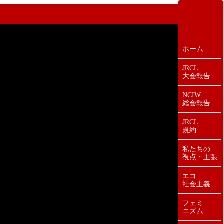
ホーム
JRCL
大会報告
NCIW
総会報告
JRCL
規約
私たちの
視点・主張
エコ
社会主義
フェミ
ニズム