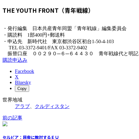
THE YOUTH FRONT（青年戦線）
・発行編集 日本共産青年同盟「青年戦線」編集委員会
・購読料 1部400円+郵送料
・申込先 新時代社 東京都渋谷区初台1-50-4-103
TEL 03-3372-9401/FAX 03-3372-9402
振替口座 ００２９０─６─６４４３０ 青年戦線代と明記
購読申込み
Facebook
X
Bluesky
Copy
世界地域
アラブ
、
クルディスタン
前の記事
セルビア：民衆に敵対するＥＵ