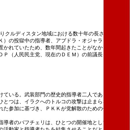
りクルディスタン地域における数十年の長さになる紛
Ｋ）の投獄中の指導者、アブドラ・オジャランからの
置かれていたため、数年間起きたことがなかったこと
ＤＰ（人民民主党、現在のＤＥＭ）の前議長、セラハ
けている。武装部門の歴史的指導者二人であるムラー
ひとつは、イラクへのトルコの攻撃は止まらなければ
れた参加に基づき、ＰＫＫが党解散のための代議員大
指導者のバフチェリは、ひとつの開催地としてトルコ
の活動家と指導者たちを結集させることだと思われ、