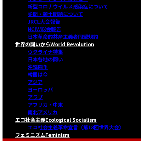
新型コロナウイルス感染症について
尖閣・領土問題について
JRCL大会報告
NCIW総会報告
日本革命的共産主義者同盟規約
世界の闘いから
World Revolution
ウクライナ特集
日本各地の闘い
沖縄闘争
韓国は今
アジア
ヨーロッパ
アラブ
アフリカ・中東
南北アメリカ
エコ社会主義
Ecological Socialism
エコ社会主義革命宣言〈第18回世界大会〉
フェミニズム
Feminism