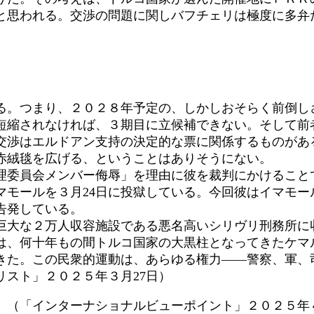
と思われる。交渉の問題に関しバフチェリは極度に多弁
。つまり、２０２８年予定の、しかしおそらく前倒し
短縮されなければ、３期目に立候補できない。そして前
交渉はエルドアン支持の決定的な票に関係するものがあ
赤絨毯を広げる、ということはありそうにない。
委員会メンバー侮辱」を理由に彼を裁判にかけること
モールを３月24日に投獄している。今回彼はイマモー
告発している。
大な２万人収容施設である悪名高いシリヴリ刑務所に
は、何十年もの間トルコ国家の大黒柱となってきたケマ
てきた。この民衆的運動は、あらゆる権力――警察、軍、
スト」２０２５年３月27日）
。（「インターナショナルビューポイント」２０２５年