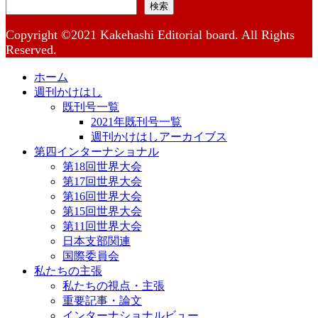
検索
Copyright ©2021 Kakehashi Editorial board. All Rights
Reserved.
ホーム
週刊かけはし
既刊号一覧
2021年既刊号一覧
週刊かけはしアーカイブス
第四インターナショナル
第18回世界大会
第17回世界大会
第16回世界大会
第15回世界大会
第11回世界大会
日本支部関連
国際委員会
私たちの主張
私たちの視点・主張
重要記事・論文
インターナショナルビュー