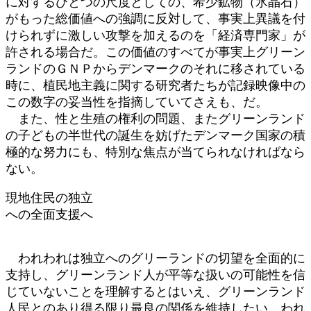
に対するひとつの尺度としての、希少鉱物（氷晶石）
がもった総価値への強調に反対して、事実上異議を付
けられずに激しい攻撃を加えるのを「経済専門家」が
許される場合だ。この価値のすべてが事実上グリーン
ランドのＧＮＰからデンマークのそれに移されている
時に、植民地主義に関する研究者たちが記録映像中の
この数字の妥当性を指摘していてさえも、だ。
また、性と生殖の権利の問題、またグリーンランド
の子どもの半世代の誕生を妨げたデンマーク国家の積
極的な努力にも、特別な焦点が当てられなければなら
ない。
現地住民の独立
への全面支援へ
われわれは独立へのグリーランドの切望を全面的に
支持し、グリーンランド人が平等な扱いの可能性を信
じていないことを理解するとはいえ、グリーンランド
人民とのあり得る限り最良の関係を維持したい。われ