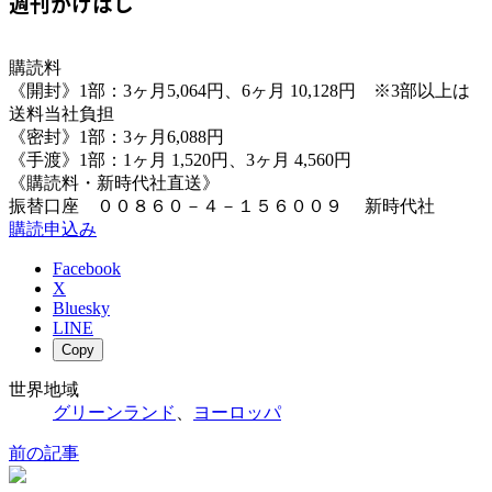
週刊かけはし
購読料
《開封》1部：3ヶ月5,064円、6ヶ月 10,128円 ※3部以上は
送料当社負担
《密封》1部：3ヶ月6,088円
《手渡》1部：1ヶ月 1,520円、3ヶ月 4,560円
《購読料・新時代社直送》
振替口座 ００８６０－４－１５６００９ 新時代社
購読申込み
Facebook
X
Bluesky
LINE
Copy
世界地域
グリーンランド
、
ヨーロッパ
前の記事