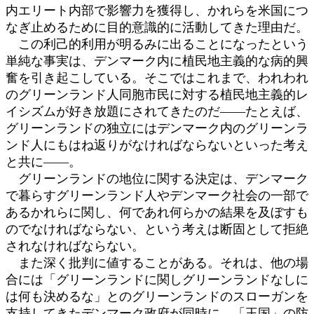
内エリート内部で影響力を獲得し、かれらを米国につ
なぎ止めるために目的意識的に活動してきた理由だ。
この利己的利用が明るみに出ることになったという
単純な事実は、デンマーク内に植民地主義的な病的興
奮を引き起こしている。そこではこれまで、われわれ
のグリーンランド人同胞市民に対する植民地主義的レ
イシズムが好き放題にされてきたのだ――たとえば、
グリーンランドの独立にはデンマーク内のグリーンラ
ンド人にもはね返りがなければならないといった考え
と共に――。
グリーンランドの地位に関する決定は、デンマーク
で暮らすグリーンランド人やデンマーク社会の一部で
あるかれらに関し、何であれ何らかの結果を及ぼすも
のでなければならない、という考えは断固として拒絶
されなければならない。
また深く批判に値することがある。それは、他の場
合には「グリーンランドに関しグリーンランドなしに
は何も決めるな」とのグリーンランドのスローガンを
支持してきたデンマーク政府が同時に、「王国」の防