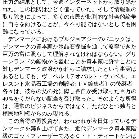
圧力の結果として、今週インターネットから取り除か
れた。この検閲はひどく偏っていた。そして情報源の
取り除きによって、多くの市民が批判的な社会的論争
に自らを向けることが、今不可能ではないとしても困
難になっている。
デンマークにおけるブルジョアジーのパニックは、
デンマークの資本家が氷晶石採掘を通して略奪できた
巨万の富に照らして理解されなければならない。グリ
ーンランドの鉱物から盗むことを資本家に許すことに
対しデンマーク政府がかれらに請求したという事実は
あるとしても、ヴェベル〔テオバルト・ヴェベル、エ
レスント氷晶石工場の創設者:ＩＶ編集者〕の後継者
各々は、彼らの父の死に際し各自が受け取った百万の
40％をくだらない配当を受け取った。そのような所得
は、通常のビジネスからではなく、ただひとつ独占と
植民地利権からのみ現れる。
この所得の再投資が、われわれが今日知っているデ
ンマークを築き上げてきた。近代デンマーク資本家階
級のゴッドファーザーであるＣ・Ｆ・ティートゲンは