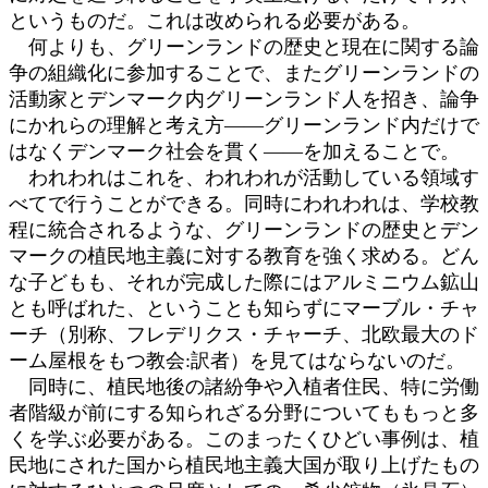
というものだ。これは改められる必要がある。
何よりも、グリーンランドの歴史と現在に関する論
争の組織化に参加することで、またグリーンランドの
活動家とデンマーク内グリーンランド人を招き、論争
にかれらの理解と考え方――グリーンランド内だけで
はなくデンマーク社会を貫く――を加えることで。
われわれはこれを、われわれが活動している領域す
べてで行うことができる。同時にわれわれは、学校教
程に統合されるような、グリーンランドの歴史とデン
マークの植民地主義に対する教育を強く求める。どん
な子どもも、それが完成した際にはアルミニウム鉱山
とも呼ばれた、ということも知らずにマーブル・チャ
ーチ（別称、フレデリクス・チャーチ、北欧最大のド
ーム屋根をもつ教会:訳者）を見てはならないのだ。
同時に、植民地後の諸紛争や入植者住民、特に労働
者階級が前にする知られざる分野についてももっと多
くを学ぶ必要がある。このまったくひどい事例は、植
民地にされた国から植民地主義大国が取り上げたもの