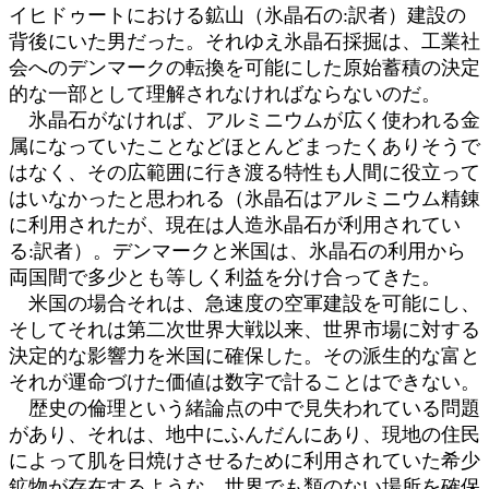
イヒドゥートにおける鉱山（氷晶石の:訳者）建設の
背後にいた男だった。それゆえ氷晶石採掘は、工業社
会へのデンマークの転換を可能にした原始蓄積の決定
的な一部として理解されなければならないのだ。
氷晶石がなければ、アルミニウムが広く使われる金
属になっていたことなどほとんどまったくありそうで
はなく、その広範囲に行き渡る特性も人間に役立って
はいなかったと思われる（氷晶石はアルミニウム精錬
に利用されたが、現在は人造氷晶石が利用されてい
る:訳者）。デンマークと米国は、氷晶石の利用から
両国間で多少とも等しく利益を分け合ってきた。
米国の場合それは、急速度の空軍建設を可能にし、
そしてそれは第二次世界大戦以来、世界市場に対する
決定的な影響力を米国に確保した。その派生的な富と
それが運命づけた価値は数字で計ることはできない。
歴史の倫理という緒論点の中で見失われている問題
があり、それは、地中にふんだんにあり、現地の住民
によって肌を日焼けさせるために利用されていた希少
鉱物が存在するような、世界でも類のない場所を確保