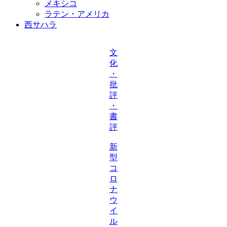
メキシコ
ラテン・アメリカ
西サハラ
文
化
・
批
評
・
書
評
新
型
コ
ロ
ナ
ウ
イ
ル