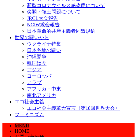
新型コロナウイルス感染症について
尖閣・領土問題について
JRCL大会報告
NCIW総会報告
日本革命的共産主義者同盟規約
世界の闘いから
ウクライナ特集
日本各地の闘い
沖縄闘争
韓国は今
アジア
ヨーロッパ
アラブ
アフリカ・中東
南北アメリカ
エコ社会主義
エコ社会主義革命宣言〈第18回世界大会〉
フェミニズム
MENU
HOME
お問い合わせ