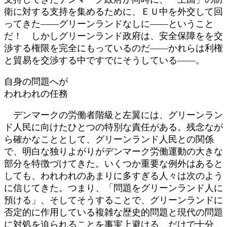
衛に対する支持を集めるために、ＥＵ中を外交して回
ってきた――グリーンランドなしに――ということ
だ！ しかしグリーンランド政府は、安全保障をを交
渉する権限を完全にもっているのだ――かれらは利権
と貿易を交渉する中ですでにそうしている――。
自身の問題へが
われわれの任務
デンマークの労働者階級と左翼には、グリーンラン
ド人民に向けたひとつの特別な責任がある。残念なが
ら確かなこととして、グリーンランド人民との関係
で、明白な独りよがりがデンマーク労働運動の大きな
部分を特徴づけてきた。いくつか重要な例外はあると
しても、われわれのあまりに多すぎる人々は次のよう
に信じてきた。つまり、「問題をグリーンランド人に
預ける」、そしてそうすることで、グリーンランドに
否定的に作用している複雑な歴史的問題と現代の問題
に対処を迫られることを事実上避ける、だけで十分、