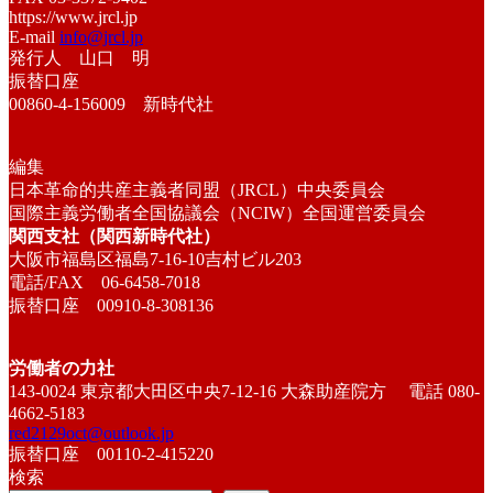
https://www.jrcl.jp
E-mail
info@jrcl.jp
発行人 山口 明
振替口座
00860-4-156009 新時代社
編集
日本革命的共産主義者同盟（JRCL）中央委員会
国際主義労働者全国協議会（NCIW）全国運営委員会
関西支社（関西新時代社）
大阪市福島区福島7-16-10吉村ビル203
電話/FAX 06-6458-7018
振替口座 00910-8-308136
労働者の力社
143-0024 東京都大田区中央7-12-16 大森助産院方 電話 080-
4662-5183
red2129oct@outlook.jp
振替口座 00110-2-415220
検索