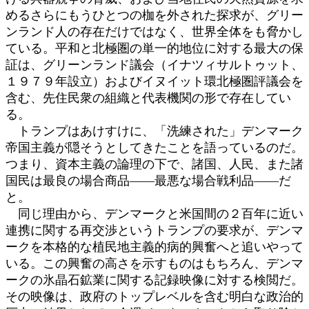
めるさらにもうひとつの枷を外された探求が、グリー
ンランド人の存在だけではなく、世界全体をも脅かし
ている。平和と北極圏の単一的地位に対する最大の保
証は、グリーンランド議会（イナツィサルトゥット、
１９７９年設立）およびイヌイット環北極圏評議会を
含む、先住民衆の組織と代表機関の形で存在してい
る。
トランプはあけすけに、「洗練された」デンマーク
帝国主義が隠そうとしてきたことを語っているのだ。
つまり、資本主義の論理の下で、諸国、人民、また諸
国民は最良の場合商品――最悪な場合戦利品――だ
と。
同じ理由から、デンマークと米国間の２百年に近い
連携に関する再交渉というトランプの要求が、デンマ
ークを本格的な植民地主義的病的興奮へと追いやって
いる。この興奮の高さを示すものはもちろん、デンマ
ークの氷晶石鉱業に関する記録映像に対する検閲だ。
その映像は、政府のトップレベルを含む明白な政治的