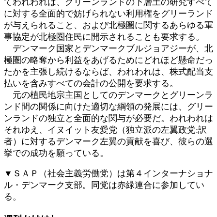
てわれわれは、グリーンランドの下層土の研究すべて
に対する全面的で妨げられない利用権をグリーランド
が与えられること、および北極圏に関するあらゆる軍
事協定が北極圏住民に開示されることも要求する。
デンマーク国家とデンマークブルジョアジーが、北
極圏の略奪から利益をあげるためにどれほど懸命だっ
たかを主張し続けるならば、われわれは、株式配当支
払いを含みすべての会計の公開を要求する。
元の植民地宗主国としてのデンマークとグリーンラ
ンド間の関係に向けた適切な綱領の発展には、グリー
ンランドの独立と全面的な関与が必要だ。われわれは
それゆえ、イヌイット友愛党（独立派の左翼政党:訳
者）に対するデンマーク左翼の貢献を喜び、彼らの選
挙での成功を願っている。
▼ＳＡＰ（社会主義労働党）は第４インターナショナ
ル・デンマーク支部。同党は赤緑連合に参加してい
る。