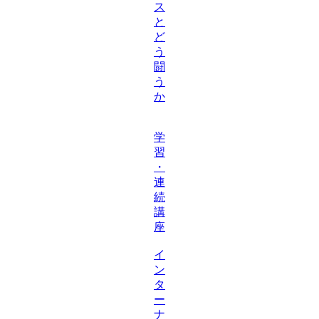
ス
と
ど
う
闘
う
か
学
習
・
連
続
講
座
イ
ン
タ
ー
ナ