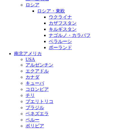
ロシア
ロシア・東欧
ウクライナ
カザフスタン
キルギスタン
ナゴルノ・カラバフ
ベラルーシ
ポーランド
南北アメリカ
USA
アルゼンチン
エクアドル
カナダ
キューバ
コロンビア
チリ
プエリトリコ
ブラジル
ベネズエラ
ペルー
ボリビア