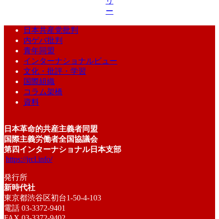
リ
ー
日本共産党批判
内ゲバ批判
青年同盟
インターナショナルビュー
文化・批評・学習
国際組織
コラム架橋
資料
日本革命的共産主義者同盟
国際主義労働者全国協議会
第四インターナショナル日本支部
https://jrcl.info/
発行所
新時代社
東京都渋谷区初台1-50-4-103
電話 03-3372-9401
FAX 03-3372-9402