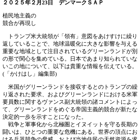
２０２５年２月23日 デンマークＳＡＰ
時
:
植民地主義の
競合が再現し
トランプ米大統領が「領有」意図をあけすけに繰り
返していることで、地球温暖化に大きな影響を与える
重要な地域として注目されているグリーンランドが別
の形で関心を集めている。日本であまり知られていな
いこの地について、以下は貴重な情報を伝えている。
(「かけはし」編集部)
米国がグリーンランドを接収するとのトランプの繰
り返された要求、およびグリーンランドにおける米軍
要員数に関するヴァンス副大統領の諸コメントによっ
て、グリーンランドをめぐる帝国主義的競合が新たな
決定的一歩を示すことになった。
戦争と軍事化から北極圏とイヌイットを守る長期の
闘いは、ひとつの重要な危機にある。世界の頂点にお
ける兵器競争の脅威、および当地住民の天然資源を求