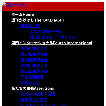
コ
ナ
ン
ビ
ホーム
Home
テ
ゲ
ン
ー
週刊かけはし
The KAKEHASHI
ツ
シ
既刊号一覧
へ
ョ
2021年既刊号一覧
ス
ン
週刊かけはしアーカイブス
キ
に
第四インターナショナル
Fourth International
ッ
移
第18回世界大会
プ
動
第17回世界大会
第16回世界大会
第15回世界大会
第11回世界大会
日本支部関連
国際委員会
私たちの主張
Assertions
私たちの視点・主張
重要記事・論文
インターナショナルビュー