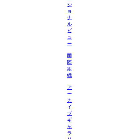
シ
ョ
ナ
ル
ビ
ュ
ー
国
際
組
織
ア
ー
カ
イ
ブ
ギ
ャ
ラ