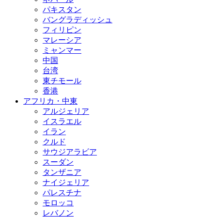
パキスタン
バングラディッシュ
フィリピン
マレーシア
ミャンマー
中国
台湾
東チモール
香港
アフリカ・中東
アルジェリア
イスラエル
イラン
クルド
サウジアラビア
スーダン
タンザニア
ナイジェリア
パレスチナ
モロッコ
レバノン