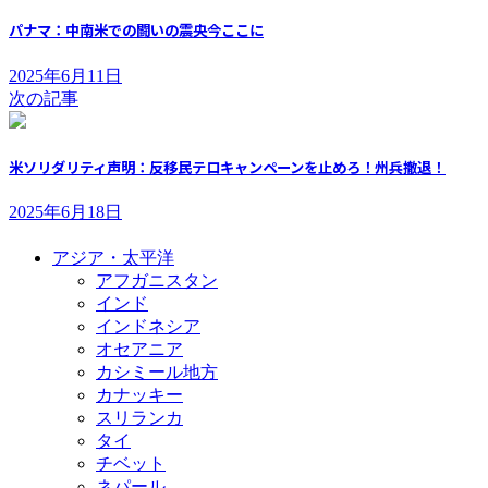
パナマ：中南米での闘いの震央今ここに
2025年6月11日
次の記事
米ソリダリティ声明：反移民テロキャンペーンを止めろ！州兵撤退！
2025年6月18日
アジア・太平洋
アフガニスタン
インド
インドネシア
オセアニア
カシミール地方
カナッキー
スリランカ
タイ
チベット
ネパール