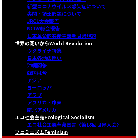
新型コロナウイルス感染症について
尖閣・領土問題について
JRCL大会報告
NCIW総会報告
日本革命的共産主義者同盟規約
世界の闘いから
World Revolution
ウクライナ特集
日本各地の闘い
沖縄闘争
韓国は今
アジア
ヨーロッパ
アラブ
アフリカ・中東
南北アメリカ
エコ社会主義
Ecological Socialism
エコ社会主義革命宣言〈第18回世界大会〉
フェミニズム
Feminism