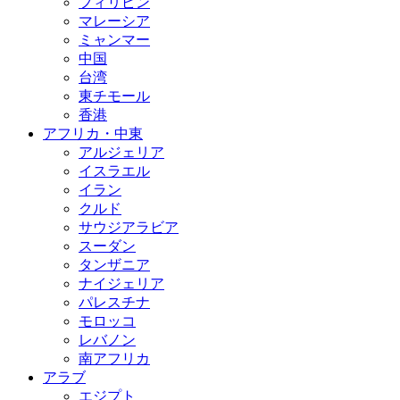
フィリピン
マレーシア
ミャンマー
中国
台湾
東チモール
香港
アフリカ・中東
アルジェリア
イスラエル
イラン
クルド
サウジアラビア
スーダン
タンザニア
ナイジェリア
パレスチナ
モロッコ
レバノン
南アフリカ
アラブ
エジプト