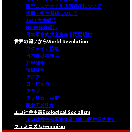
新型コロナウイルス感染症について
尖閣・領土問題について
JRCL大会報告
NCIW総会報告
日本革命的共産主義者同盟規約
世界の闘いから
World Revolution
ウクライナ特集
日本各地の闘い
沖縄闘争
韓国は今
アジア
ヨーロッパ
アラブ
アフリカ・中東
南北アメリカ
エコ社会主義
Ecological Socialism
エコ社会主義革命宣言〈第18回世界大会〉
フェミニズム
Feminism