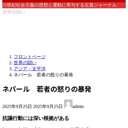
21世紀社会主義の思想と運動に寄与する左翼ジャーナル
世界の闘い
フロントページ
世界の闘い
アジア・太平洋
ネパール 若者の怒りの暴発
ネパール 若者の怒りの暴発
最
2025年9月25日
2025年9月25日
admin
終
更
抗議行動には深い根拠がある
新
日