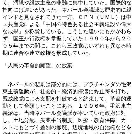
く、汚職や縁故主義の非難に集中していた。国際的な
指向には違いがあった。ネパール会議派は歴史的に親
インドと見なされてきた一方、ＣＰＮ（ＵＭＬ）は中
国共産党による「中国の特色ある社会主義建設の偉大
な成果」を称賛している。こうした違いにもかかわら
ず、国王が行政権を掌握していた１９９０年から２０
０５年までの間に、これら三政党はいずれも異なる時
期に連合や連立政権を形成していた。
「人民の革命的願望」の放棄
ネパールの悲劇は部分的には、プラチャンダの毛沢
東主義運動が、社会的・経済的停滞に終止符を打ち、
既成政党による支配を打破すると約束して、革命的運
動として台頭したことにある。１９９６年、毛沢東主
義派は、当時ネパール会議派が率いていた政府に対
し、土地分配、失業手当制度、医療・教育保障、カー
ストにもとづく差別の撤廃、辺境地域の自治権などを