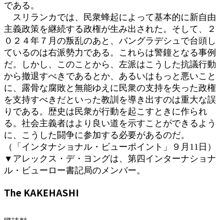
である。
スリランカでは、民衆蜂起によって基本的に新自由
主義政策を継続する政権が生み出された。そして、２
０２４年７月の叛乱のあと、バングラデシュで台頭し
ているのは右派勢力である。これらは警鐘となる事例
だ。しかし、このことから、左派はこうした抗議行動
から撤退すべきであるとか、あるいはもっと悪いこと
に、露骨な腐敗と無能ゆえに民衆の支持を失った政権
を支持すべきだといった教訓を導き出すのは重大な誤
りである。歴史は民衆が行動を起こすときに作られ
る。社会主義者はより良い道を示すことができるよう
に、こうした闘争に参加する必要があるのだ。
（「インタナショナル・ビューポイント」９月11日）
▼アレックス・デ・ヨングは、第四インターナショナ
ル・ビューロー書記局のメンバー。
The KAKEHASHI