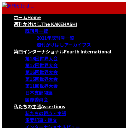
コ
ナ
ン
ビ
ホーム
Home
テ
ゲ
ン
ー
週刊かけはし
The KAKEHASHI
ツ
シ
既刊号一覧
へ
ョ
2021年既刊号一覧
ス
ン
週刊かけはしアーカイブス
キ
に
第四インターナショナル
Fourth International
ッ
移
第18回世界大会
プ
動
第17回世界大会
第16回世界大会
第15回世界大会
第11回世界大会
日本支部関連
国際委員会
私たちの主張
Assertions
私たちの視点・主張
重要記事・論文
インターナショナルビュー