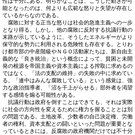
性は十分にある。明らかなことは、こうした動きが可
能となったのは、何よりも広範な怒りと失望が存在し
ているからなのである。
腐敗に対する正当な怒りは社会的急進主義への一歩
となり得る。しかし、他の腐敗に反対する抗議行動の
末路が示しているように、そうしたエネルギーがより
保守的な勢力に利用される危険性も存在する。とりわ
け都市部の中産階級やＮＧＯ活動家たちは、新自由主
義的な「良き統治」という概念によって、貧困と未開
発の根源を帝国主義や資本主義による搾取に求めるの
ではなく、「法の支配の維持」の失敗の中に求めてい
る。「連中はみんな腐敗している」という感覚は、強
力な政治指導者、「沼を干上がらせる」部外者を渇望
する感情を煽る可能性がある。
抗議行動は政府を倒すことはできても、それは実際
に社会の方向性を変えるために権力を握ることとは別
の問題である。土地改革、少数者の自己決定権、労働
者の権利、資本支配との闘いといった問題が重要とな
っているときには、反腐敗の政府機関だけでは不十分