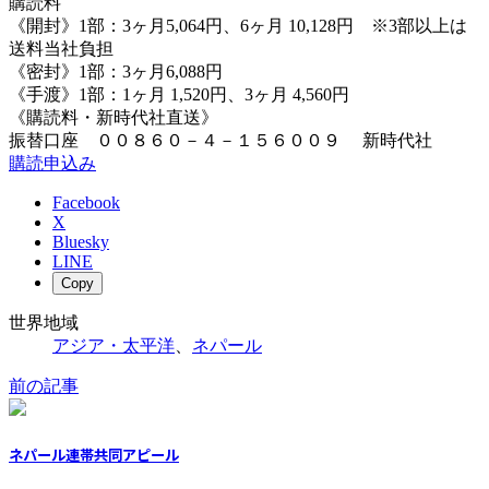
購読料
《開封》1部：3ヶ月5,064円、6ヶ月 10,128円 ※3部以上は
送料当社負担
《密封》1部：3ヶ月6,088円
《手渡》1部：1ヶ月 1,520円、3ヶ月 4,560円
《購読料・新時代社直送》
振替口座 ００８６０－４－１５６００９ 新時代社
購読申込み
Facebook
X
Bluesky
LINE
Copy
世界地域
アジア・太平洋
、
ネパール
前の記事
ネパール連帯共同アピール