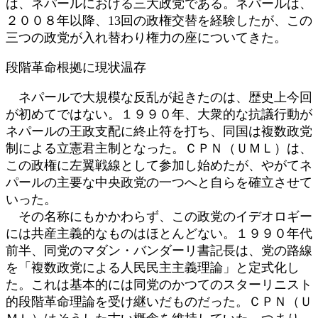
は、ネパールにおける三大政党である。ネパールは、
２００８年以降、13回の政権交替を経験したが、この
三つの政党が入れ替わり権力の座についてきた。
段階革命根拠に現状温存
ネパールで大規模な反乱が起きたのは、歴史上今回
が初めてではない。１９９０年、大衆的な抗議行動が
ネパールの王政支配に終止符を打ち、同国は複数政党
制による立憲君主制となった。ＣＰＮ（ＵＭＬ）は、
この政権に左翼戦線として参加し始めたが、やがてネ
パールの主要な中央政党の一つへと自らを確立させて
いった。
その名称にもかかわらず、この政党のイデオロギー
には共産主義的なものはほとんどない。１９９０年代
前半、同党のマダン・バンダーリ書記長は、党の路線
を「複数政党による人民民主主義理論」と定式化し
た。これは基本的には同党のかつてのスターリニスト
的段階革命理論を受け継いだものだった。ＣＰＮ（Ｕ