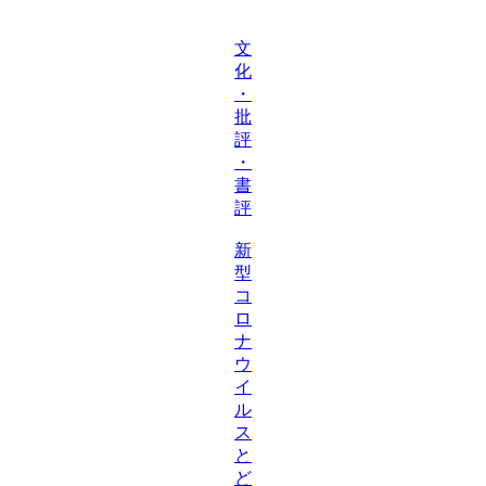
文
化
・
批
評
・
書
評
新
型
コ
ロ
ナ
ウ
イ
ル
ス
と
ど