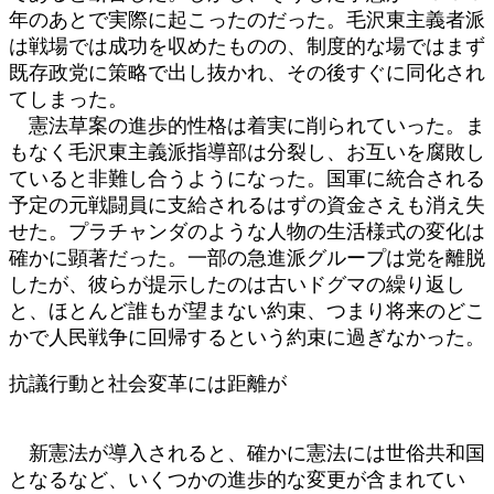
年のあとで実際に起こったのだった。毛沢東主義者派
は戦場では成功を収めたものの、制度的な場ではまず
既存政党に策略で出し抜かれ、その後すぐに同化され
てしまった。
憲法草案の進歩的性格は着実に削られていった。ま
もなく毛沢東主義派指導部は分裂し、お互いを腐敗し
ていると非難し合うようになった。国軍に統合される
予定の元戦闘員に支給されるはずの資金さえも消え失
せた。プラチャンダのような人物の生活様式の変化は
確かに顕著だった。一部の急進派グループは党を離脱
したが、彼らが提示したのは古いドグマの繰り返し
と、ほとんど誰もが望まない約束、つまり将来のどこ
かで人民戦争に回帰するという約束に過ぎなかった。
抗議行動と社会変革には距離が
新憲法が導入されると、確かに憲法には世俗共和国
となるなど、いくつかの進歩的な変更が含まれてい