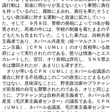
議行動は、前途に明かりが見えないという事態に責任
を持っているのに、腐敗にまみれ、責任を果たそうと
しない政治家に対する運動へと急速に拡大していっ
た。そして、９月８日、警察の発砲によって19名が殺
害された。死者の中には、学校の制服を着たままの子
どもたちも含まれていた。こうした暴力は、自称共産
主義者であり、ネパール共産党（統一マルクス・レー
ニン主義）［ＣＰＮ（ＵＭＬ）］のオリ首相率いる政
府によって実行されたのである。怒りは憤激へとエス
カレートした。翌日、オリ首相は辞任し、ＳＮＳ禁止
令は撤回されたが、あまりにも遅すぎた。
オリが率いるＣＰＮ（ＵＭＬ）とネパール会議派の
連合に対する不信感はこの二つの政党にとどまるもの
ではない。意味深なことに、野党政治家やプラチャン
ダ前首相の自宅も襲撃されたのである。オリと同じよ
うに、プラチャンダは自称共産主義者で、ネパール共
産党（毛沢東主義者センター）の議長である。ＣＰＮ
（ＵＭＬ）、ネパール会議派、毛沢東主義者センター