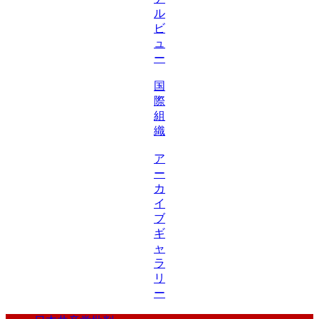
ル
ビ
ュ
ー
国
際
組
織
ア
ー
カ
イ
ブ
ギ
ャ
ラ
リ
ー