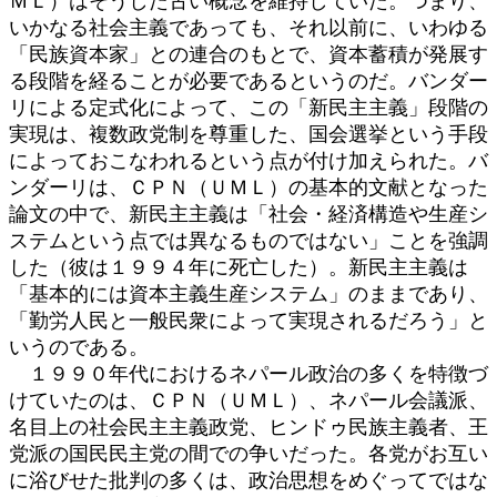
ＭＬ）はそうした古い概念を維持していた。つまり、
いかなる社会主義であっても、それ以前に、いわゆる
「民族資本家」との連合のもとで、資本蓄積が発展す
る段階を経ることが必要であるというのだ。バンダー
リによる定式化によって、この「新民主主義」段階の
実現は、複数政党制を尊重した、国会選挙という手段
によっておこなわれるという点が付け加えられた。バ
ンダーリは、ＣＰＮ（ＵＭＬ）の基本的文献となった
論文の中で、新民主主義は「社会・経済構造や生産シ
ステムという点では異なるものではない」ことを強調
した（彼は１９９４年に死亡した）。新民主主義は
「基本的には資本主義生産システム」のままであり、
「勤労人民と一般民衆によって実現されるだろう」と
いうのである。
１９９０年代におけるネパール政治の多くを特徴づ
けていたのは、ＣＰＮ（ＵＭＬ）、ネパール会議派、
名目上の社会民主主義政党、ヒンドゥ民族主義者、王
党派の国民民主党の間での争いだった。各党がお互い
に浴びせた批判の多くは、政治思想をめぐってではな