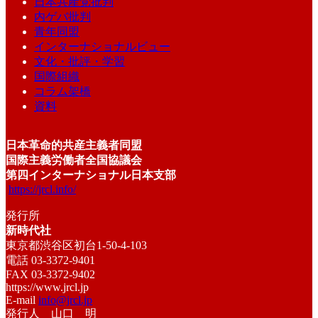
日本共産党批判
内ゲバ批判
青年同盟
インターナショナルビュー
文化・批評・学習
国際組織
コラム架橋
資料
日本革命的共産主義者同盟
国際主義労働者全国協議会
第四インターナショナル日本支部
https://jrcl.info/
発行所
新時代社
東京都渋谷区初台1-50-4-103
電話 03-3372-9401
FAX 03-3372-9402
https://www.jrcl.jp
E-mail
info@jrcl.jp
発行人 山口 明