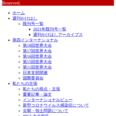
Reserved.
ホーム
週刊かけはし
既刊号一覧
2021年既刊号一覧
週刊かけはしアーカイブス
第四インターナショナル
第18回世界大会
第17回世界大会
第16回世界大会
第15回世界大会
第11回世界大会
日本支部関連
国際委員会
私たちの主張
私たちの視点・主張
重要記事・論文
インターナショナルビュー
新型コロナウイルス感染症について
尖閣・領土問題について