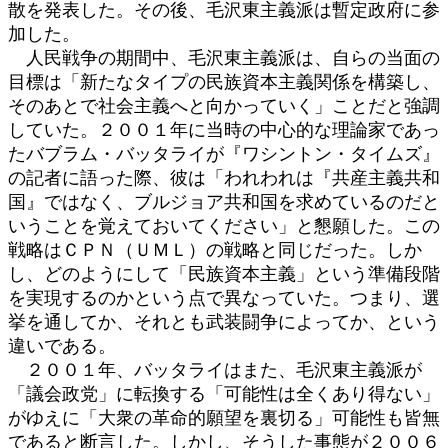
散を発表した。その後、毛沢東主義派は暫定政府に参
加した。
人民戦争の期間中、毛沢東主義派は、自らの当面の
目標は「新たなタイプの民族資本主義関係を構築し、
そのあとで社会主義へと向かっていく」ことだと強調
していた。２００１年に当時の中心的な理論家であっ
たバブラム・バッタライが『ワシントン・タイムズ』
の記者に語った際、彼は「われわれは『共産主義共和
国』ではなく、ブルジョア共和国を求めているのだと
いうことを覚えておいてください」と懇願した。この
戦略はＣＰＮ（ＵＭＬ）の戦略と同じだった。しか
し、どのようにして「民族資本主義」という準備段階
を実現するのかという点で異なっていた。つまり、選
挙を通してか、それとも武装闘争によってか、という
違いである。
２００１年、バッタライはまた、毛沢東主義派が
「議会政党」に転換する「可能性は全くあり得ない」
がゆえに「大衆の革命的願望を裏切る」可能性も皆無
であると断言した。しかし、そうした事態が２００６