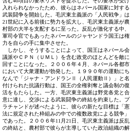
含む40項目の要求リストを提示した。その要求が受け
入れられなかったため、彼らはネパール国家に対する
武装闘争を開始した。毛沢東主義派の「人民戦争」は
21世紀に入る前後に勢力を拡大し、毛沢東主義派が農
村部の大半を支配するに至った。反乱が激化する中、
軍司令官でもあったネパールのジャヤンドラ国王は権
力を自らの手に集中させた。
しかし、そうすることによって、国王はネパール会
議派やＣＰＮ（ＵＭＬ）を含む政党のほとんどを敵に
回すことになった。２００６年４月、ネパール各都市
において大衆運動が勃発した。１９９０年の運動にち
なんで「ジャナ・アンドランⅡ（人民運動Ⅱ）」と名
付けられた抗議行動は、国王の全権剥奪と議会制の復
活をもたらした。一方、毛沢東主義派は野党各党と合
意に達し、交渉による武装闘争の終結を約束した。プ
ラチャンドが述べたように、彼らの新たな目標は「憲
法に規定された枠組みの中での複数政党による競争」
であった。２００６年11月21日、毛沢東主義派は反乱
の終結と、農村部で彼らが主導していた政治組織の解