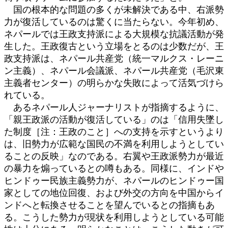
国の根本的な問題の多くが未解決である中、右派勢
力が復活しているのは驚くに当たらない。今年初め、
ネパールでは王政支持派による大規模な抗議活動が発
生した。王政復古という立場をとるのは少数だが、王
政支持派は、ネパール共産党（統一マルクス・レーニ
ン主義）、ネパール会議派、ネパール共産党（毛沢東
主義者センター）の明らかな失敗によって活気づけら
れている。
あるネパール人ジャーナリストが指摘するように、
「親王政派の活動が復活している」のは「信用失墜し
た制度［注：王政のこと］への支持を示すというより
は、旧勢力が広範な国民の不満を利用しようとしてい
ることの反映」なのである。右翼や王政派勢力が最近
の暴力を煽っているとの噂もある。同様に、インドや
ヒンドゥー民族主義勢力が、ネパールのヒンドゥー国
家としての地位回復、および外交の方向を中国からイ
ンドへと転換させることを望んでいるとの指摘もあ
る。こうした勢力が現状を利用しようとしている可能