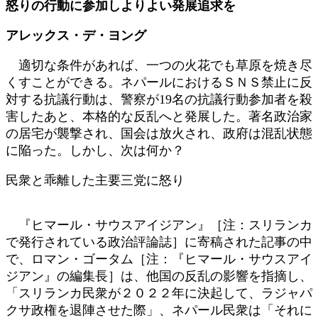
怒りの行動に参加しよりよい発展追求を
時
:
アレックス・デ・ヨング
適切な条件があれば、一つの火花でも草原を焼き尽
くすことができる。ネパールにおけるＳＮＳ禁止に反
対する抗議行動は、警察が19名の抗議行動参加者を殺
害したあと、本格的な反乱へと発展した。著名政治家
の居宅が襲撃され、国会は放火され、政府は混乱状態
に陥った。しかし、次は何か？
民衆と乖離した主要三党に怒り
『ヒマール・サウスアイジアン』［注：スリランカ
で発行されている政治評論誌］に寄稿された記事の中
で、ロマン・ゴータム［注：『ヒマール・サウスアイ
ジアン』の編集長］は、他国の反乱の影響を指摘し、
「スリランカ民衆が２０２２年に決起して、ラジャパ
クサ政権を退陣させた際」、ネパール民衆は「それに