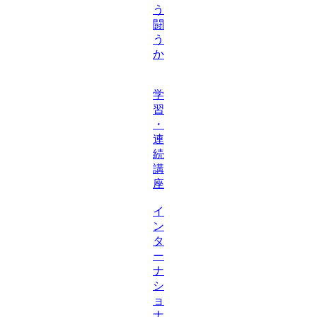
う
闘
う
か
学
習
・
連
続
講
座
イ
ン
タ
ー
ナ
シ
ョ
ナ