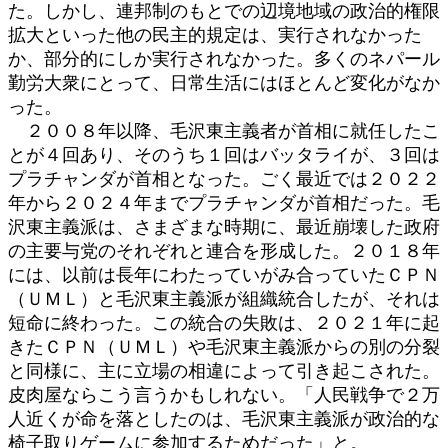
た。しかし、連邦制のもとでの辺境地域の政治的権限
拡大といった他の民主的規定は、実行されなかった
か、部分的にしか実行されなかった。多くのネパール
勤労大衆にとって、日常生活にはほとんど変化がなか
った。
２００８年以降、毛沢東主義者が首相に就任したこ
とが４回あり、そのうち１回はバッタライが、３回は
プラチャンダが首相となった。ごく最近では２０２２
年から２０２４年までプラチャンダが首相だった。毛
沢東主義派は、さまざまな時期に、最近崩壊した政府
の主要与党のそれぞれと連合を形成した。２０１８年
には、以前は長年にわたっていがみ合っていたＣＰＮ
（ＵＭＬ）と毛沢東主義派が組織統合したが、それは
短命に終わった。この統合の失敗は、２０２１年に起
きたＣＰＮ（ＵＭＬ）や毛沢東主義派からの別の分裂
と同様に、主に立場の相違によって引き起こされた。
皮肉屋ならこう言うかもしれない。「人民戦争で２万
人近くが命を落としたのは、毛沢東主義派が政治的な
椅子取りゲームに参加するためだった」と。