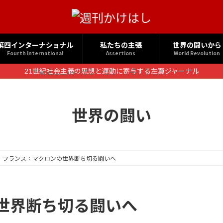
第四インターナショナル
私たちの主張
世界の闘いから
Fourth International
Assertions
World Revolution
21世紀社会主義の思想と運動に寄与する左翼ジャーナル
世界の闘い
フランス：マクロンの世界断ち切る闘いへ
世界断ち切る闘いへ