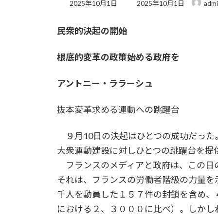
最
2025年10月1日
2025年10月1日
adm
終
更
民衆的決起の開始
新
日
時
根底的変革の政策始める政府を
:
アントニー・ララーシュ
抜本変革求める運動への跳躍台
９月10日の決起はひとつの成功だった
大衆運動建設に対しひとつの跳躍台を提
フランスのメディアと政府は、この日
それは、フランスの労働者階級の力量を
千人を動員した１５７件の封鎖を含め、
における２、３０００に比べ）。しかし