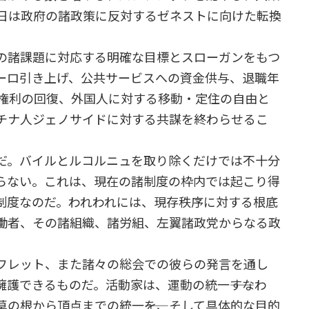
8日は政府の諸政策に反対するゼネストに向けた転換
の諸課題に対応する明確な目標とスローガンをもつ
ーロ引き上げ、公共サービスへの資金供与、退職年
の権利の回復、外国人に対する移動・定住の自由と
チナ人ジェノサイドに対する共謀を終わらせるこ
だ。バイルとルコルニュを取り除くだけでは不十分
らない。これは、現在の諸制度の枠内では起こり得
制度なのだ。われわれには、現存秩序に対する根底
働者、その諸組織、諸労組、左翼諸政党からなる政
フレット、また諸々の総会での彼らの発言を通し
護できるものだ。活動家は、運動の統一――すなわ
の根から頂点までの統一――を、そして具体的な目的