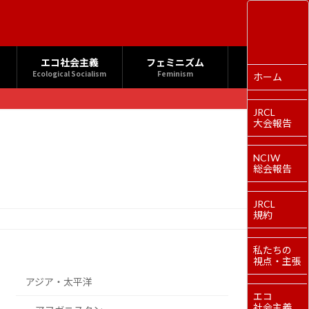
エコ社会主義
フェミニズム
Ecological Socialism
Feminism
ホーム
JRCL
大会報告
NCIW
総会報告
JRCL
規約
私たちの
視点・主張
アジア・太平洋
エコ
社会主義