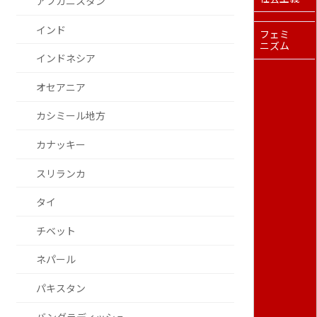
アフガニスタン
インド
フェミ
ニズム
インドネシア
オセアニア
カシミール地方
カナッキー
スリランカ
タイ
チベット
ネパール
パキスタン