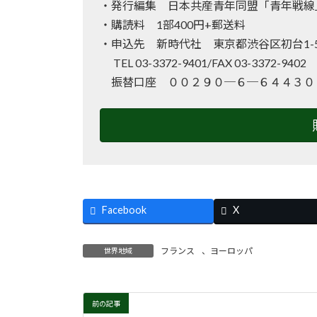
・発行編集 日本共産青年同盟「青年戦線
・購読料 1部400円+郵送料
・申込先 新時代社 東京都渋谷区初台1-50
TEL 03-3372-9401/FAX 03-3372-940
振替口座 ００２９０─６─６４４３０
Facebook
X
フランス
、
ヨーロッパ
世界地域
前の記事