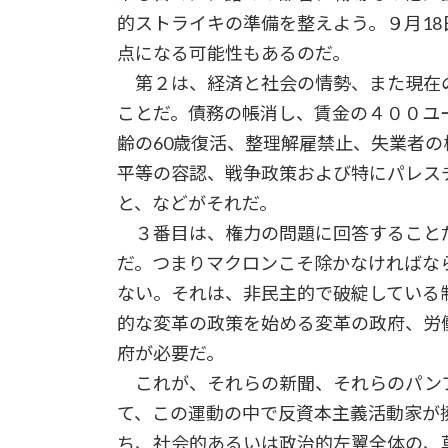
的ストライキの準備を整えよう。９月1
点になる可能性もあるのだ。
第２は、経済と社会の情勢、また現在
ことだ。債務の帳消し、賃金の４００ユ
齢の60歳復活、整理解雇禁止、失業者
平等の容認、戦争政策および特にパレス
と、などがそれだ。
３番目は、権力の問題に回答すること
だ。つまりマクロンこそ除かなければな
ない。それは、非民主的で破綻している
的な変革の政策を始める変革の政府、労
府が必要だ。
これが、それらの新聞、それらのパン
て、この運動の中で反資本主義活動家が擁
ち、社会的あるいは政治的左翼全体の、草