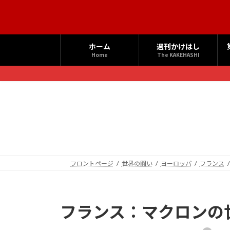
コ
ナ
ン
ビ
テ
ゲ
ン
ー
ホーム
週刊かけはし
ツ
シ
Home
The KAKEHASHI
へ
ョ
ス
ン
キ
に
ッ
移
プ
動
フロントページ
世界の闘い
ヨーロッパ
フランス
フランス：マクロンの