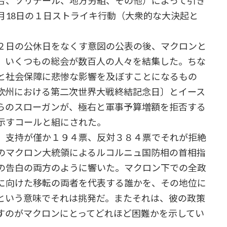
合、ソリデール、地方労組、その他）によって引き
月18日の１日ストライキ行動（大衆的な大決起と
２日の公休日をなくす意図の公表の後、マクロンと
、いくつもの総会が数百人の人々を結集した。ちな
と社会保障に悲惨な影響を及ぼすことになるもの
欧州における第二次世界大戦終結記念日〕とイース
らのスローガンが、極右と軍事予算増額を拒否する
示すコールと組にされた。
、支持が僅か１９４票、反対３８４票でそれが拒絶
のマクロン大統領によるルコルニュ国防相の首相指
の告白の両方のように響いた。マクロン下での全政
に向けた移転の両者を代表する誰かを、その地位に
という意味でそれは挑発だ。またそれは、彼の政策
すのがマクロンにとってどれほど困難かを示してい