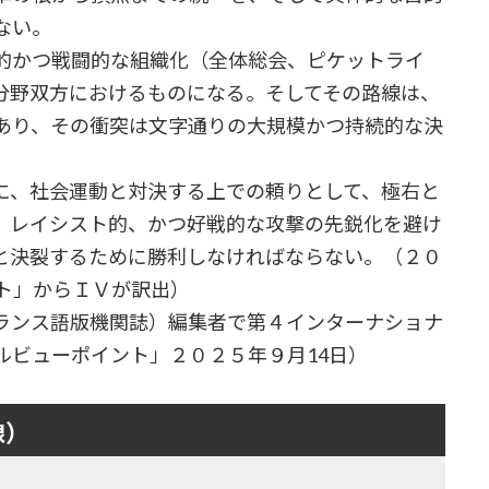
ない。
的かつ戦闘的な組織化（全体総会、ピケットライ
分野双方におけるものになる。そしてその路線は、
あり、その衝突は文字通りの大規模かつ持続的な決
、社会運動と対決する上での頼りとして、極右と
、レイシスト的、かつ好戦的な攻撃の先鋭化を避け
と決裂するために勝利しなければならない。（２０
ト」からＩＶが訳出）
ランス語版機関誌）編集者で第４インターナショナ
ナルビューポイント」２０２５年９月14日）
線）