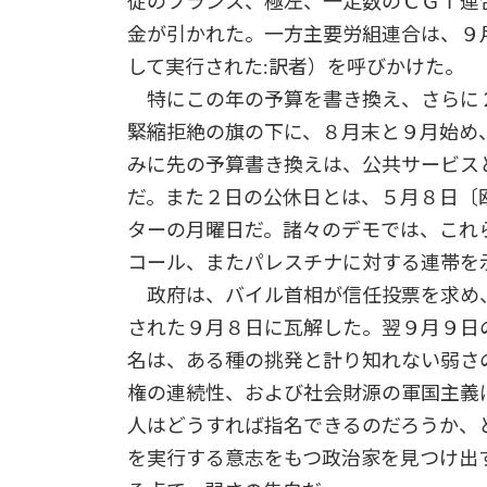
従のフランス、極左、一定数のＣＧＴ連
金が引かれた。一方主要労組連合は、９
して実行された:訳者）を呼びかけた。
特にこの年の予算を書き換え、さらに
緊縮拒絶の旗の下に、８月末と９月始め
みに先の予算書き換えは、公共サービス
だ。また２日の公休日とは、５月８日〔
ターの月曜日だ。諸々のデモでは、これ
コール、またパレスチナに対する連帯を
政府は、バイル首相が信任投票を求め
された９月８日に瓦解した。翌９月９日
名は、ある種の挑発と計り知れない弱さ
権の連続性、および社会財源の軍国主義
人はどうすれば指名できるのだろうか、
を実行する意志をもつ政治家を見つけ出