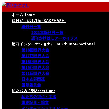
コ
ナ
ン
ビ
ホーム
Home
テ
ゲ
ン
ー
週刊かけはし
The KAKEHASHI
ツ
シ
既刊号一覧
へ
ョ
2021年既刊号一覧
ス
ン
週刊かけはしアーカイブス
キ
に
第四インターナショナル
Fourth International
ッ
移
第18回世界大会
プ
動
第17回世界大会
第16回世界大会
第15回世界大会
第11回世界大会
日本支部関連
国際委員会
私たちの主張
Assertions
私たちの視点・主張
重要記事・論文
インターナショナルビュー