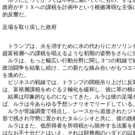
政府がＰＩＸへの課税を計画中という根拠薄弱な主張
的反響だ。
足場を取り戻した政府
トランプは、火を消すために水の代わりにガソリンを
超富裕層への課税を唱えるような初期の姿勢をさらに
ルラは、もっと幅広い行動分野に関し３つの戦線で彼
政治闘争を結集し続け、この新たな絡み合いがもつエ
を進めた。
ビジネスの戦線では、トランプの関税吊り上げに反対
は、富裕層課税をめぐる２極化を緩和し、彼に草の根
結果は印象的なものになってきた。ルラは彼の足場を
ば、ルラは今あらゆる予想シナリオでリードしている
ルラが世論調査で得点し、レースから追放されたジャ
形で残され守勢に置かれたタルシシオと共に、彼の政
ルラはまた、低所得者を所得税から除外する法案を前
はなお不十分だとはいえ、それは財務相のハダドの以