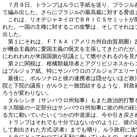
７月９日、トランプはルラに手紙を送り、ブラジル産
て編み出した。さらにブラジルの最高裁に対する脅迫
これは、リオデジャネイロでＢＲＩＣＳサミットが開
れた。一国の主権に対するこの攻撃は、そしてそれは
出した。
第１にそれは、ＦＴＡＡ（アメリカ州自由貿易圏）反
が機会主義的に愛国主義の呪文を主張してきたのだが
にわれわれが米国国旗が抗議として燃やされるのを見
第２に関税は、柑橘類栽培者とアグリビジネスからコ
はブルジョア紙、特にサンパウロのブルジョアエリー
最後に、ボルソナロと彼の連携者は隠せないほど政治
院と下院の議長）がルラと一致団結するような、対政
ろうが変わりない。
タルシシオ（サンパウロ州知事）もまた政治的打撃を
ネス階級の一定部分はサンパウロ州知事に彼の州の経
る方に動いていたいくつかの中道派は、今や引き戻さ
トランプはそれでも十分ではないかのように、彼の攻
して創出された方式:訳者）までも嘲り、ルラ政府に
ルラにとってかつては不利に働いていたもの、すなわ