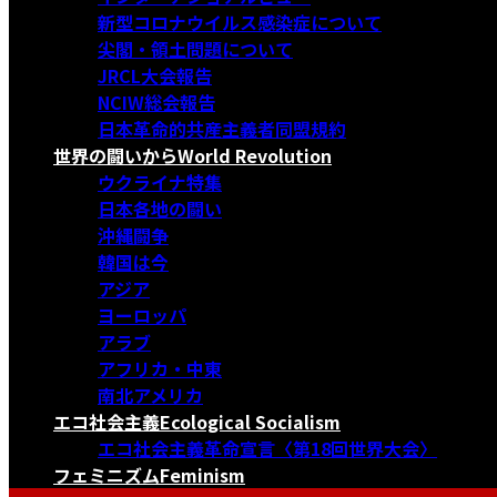
新型コロナウイルス感染症について
尖閣・領土問題について
JRCL大会報告
NCIW総会報告
日本革命的共産主義者同盟規約
世界の闘いから
World Revolution
ウクライナ特集
日本各地の闘い
沖縄闘争
韓国は今
アジア
ヨーロッパ
アラブ
アフリカ・中東
南北アメリカ
エコ社会主義
Ecological Socialism
エコ社会主義革命宣言〈第18回世界大会〉
フェミニズム
Feminism