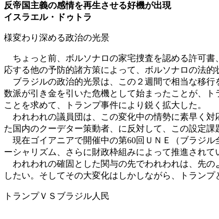
反帝国主義の感情を再生させる好機が出現
日
イスラエル・ドゥトラ
時
:
様変わり深める政治の光景
ちょっと前、ボルソナロの家宅捜査を認める許可書、
応する他の予防的諸方策によって、ボルソナロの法的
ブラジルの政治的光景は、この２週間で相当な移行を
数派が引き金を引いた危機として始まったことが、ト
ことを求めて、トランプ事件により鋭く拡大した。
われわれの議員団は、この変化中の情勢に素早く対応
た国内のクーデター策動者、に反対して、この設定課
現在ゴイアニアで開催中の第60回ＵＮＥ（ブラジル
ーシャリズム、さらに財政枠組みによって推進されて
われわれの確固とした関与の先でわれわれは、先のよ
したい。そしてその大変化はしかしながら、トランプ
トランプＶＳブラジル人民