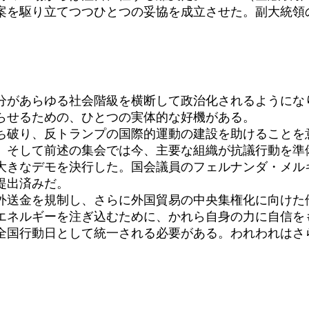
案を駆り立てつつひとつの妥協を成立させた。副大統領
があらゆる社会階級を横断して政治化されるようにな
らせるための、ひとつの実体的な好機がある。
破り、反トランプの国際的運動の建設を助けることを意
。そして前述の集会では今、主要な組織が抗議行動を準
きなデモを決行した。国会議員のフェルナンダ・メル
提出済みだ。
送金を規制し、さらに外国貿易の中央集権化に向けた
エネルギーを注ぎ込むために、かれら自身の力に自信を
全国行動日として統一される必要がある。われわれはさ