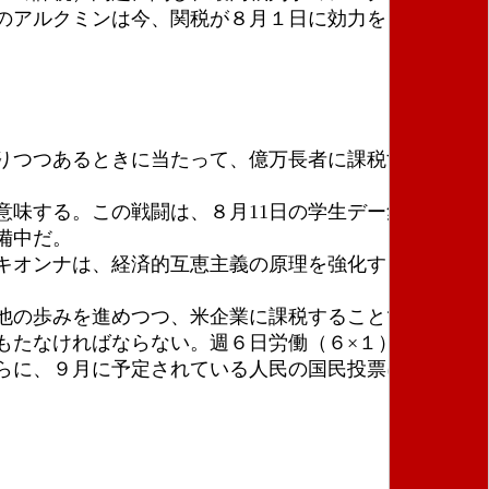
のアルクミンは今、関税が８月１日に効力をもつ前に
りつつあるときに当たって、億万長者に課税する大衆
味する。この戦闘は、８月11日の学生デー集会のよ
備中だ。
キオンナは、経済的互恵主義の原理を強化するひとつ
他の歩みを進めつつ、米企業に課税することで帝国主
もたなければならない。週６日労働（６×１）を終わら
らに、９月に予定されている人民の国民投票にも参加