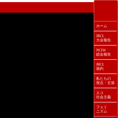
ホーム
JRCL
大会報告
NCIW
総会報告
JRCL
規約
私たちの
視点・主張
エコ
社会主義
フェミ
ニズム