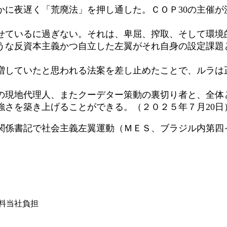
に夜遅く「荒廃法」を押し通した。ＣＯＰ30の主催が
ているに過ぎない。それは、卑屈、搾取、そして環境
うな反資本主義かつ自立した左翼がそれ自身の設定課題
していたと思われる法案を差し止めたことで、ルラは
現地代理人、またクーデター策動の裏切り者と、全体
強さを築き上げることができる。（２０２５年７月20日
関係書記で社会主義左翼運動（ＭＥＳ、ブラジル内第四
）
は送料当社負担