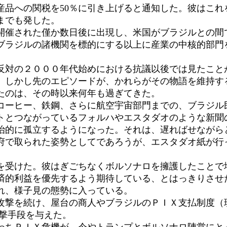
品への関税を50％に引き上げると通知した。彼はこれ
までも発した。
催された僅か数日後に出現し、米国がブラジルとの間
ブラジルの諸機関を標的にする以上に産業の中核的部門
対の２０００年代始めにおける抗議以後では見たこと
、しかし先のエピソードが、かれらがその物語を維持する
たのは、その時以来何年も過ぎてきた。
ーヒー、鉄鋼、さらに航空宇宙部門までの、ブラジル
トとつながっているフォルハやエスタダオのような新聞
的に孤立するようになった。それは、遅ればせながら
府で取られた姿勢としてであろうが、エスタダオ紙が行
受けた。彼はぎごちなくボルソナロを擁護したことで
済的利益を優先するよう期待している、とはっきりさせ
れ、様子見の態勢に入っている。
撃を続け、屋台の商人やブラジルのＰＩＸ支払制度（
攻撃手段を与えた。
ちＰＩＸ危機が、今やトランプとボルソナロ陣営にと