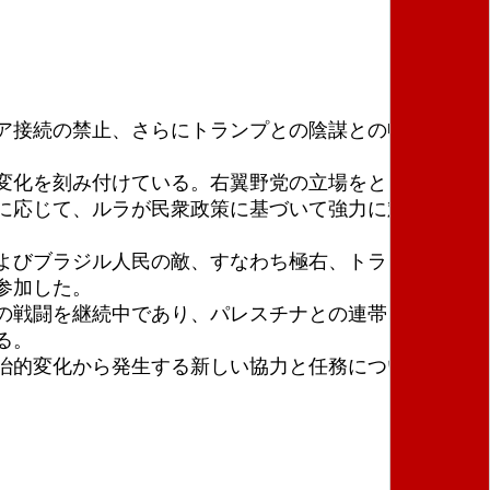
ア接続の禁止、さらにトランプとの陰謀との申立に対
変化を刻み付けている。右翼野党の立場をとる議会多
に応じて、ルラが民衆政策に基づいて強力に対応する
よびブラジル人民の敵、すなわち極右、トランプ、ま
参加した。
の戦闘を継続中であり、パレスチナとの連帯、エコソ
る。
治的変化から発生する新しい協力と任務について討論