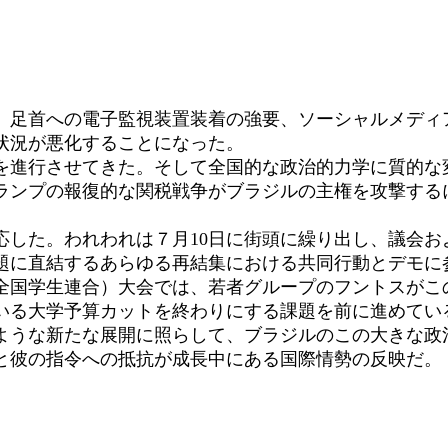
足首への電子監視装置装着の強要、ソーシャルメディ
状況が悪化することになった。
進行させてきた。そして全国的な政治的力学に質的な
ランプの報復的な関税戦争がブラジルの主権を攻撃する
した。われわれは７月10日に街頭に繰り出し、議会お
題に直結するあらゆる再結集における共同行動とデモに
全国学生連合）大会では、若者グループのフントスがこ
いる大学予算カットを終わりにする課題を前に進めてい
うな新たな展開に照らして、ブラジルのこの大きな政
と彼の指令への抵抗が成長中にある国際情勢の反映だ。