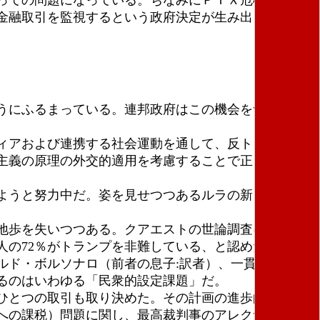
金融取引を監視するという政府決定が生み出した否定
うにふるまっている。連邦政府はこの機会をつかみ、
ィアおよび連携する社会運動を通して、反トランプの
主義の原理の外交的適用を考慮することで正しい歩み
ようと努力中だ。姿を見せつつあるルラの新しい協定
地歩を失いつつある。クアエストの世論調査によれ
の72％がトランプを非難している、と認めた。
ド・ボルソナロ（前者の息子:訳者）、一貫性のない
るのはいわゆる「民衆的設定課題」だ。
ひとつの取引も取り決めた。その計画の進歩的な性格
への課税）問題に関し、最高裁判事のアレクサンド