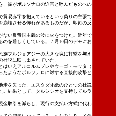
を、彼がボルソナロの迫害と呼んだものへの報復とし
で貿易赤字を抱えているという偽りの主張で正当化さ
を崩壊させる怖れがあるものだが、即刻の反響を生み
がない反帝国主義の波に火をつけた。近年では、極右
のを難しくしている。７月10日のデモにおけるよう
民族ブルジョアジーの大きな塊に打撃を与える。憤激
の社説に映し出されていた。
とはいえアルコルムブレやウーゴ・モッタ（各々、上
ったようなボルソナロに対する直接的攻撃としてであ
地歩を失った。エスタダオ紙のひとつの社説は、ビジ
た。結果として、タルシシオを支持してルラから離れ
現金取引を減らし、現行の支払い方式に代わるものと
っての問題になっている。ちなみにＰＩＸ危機とは、