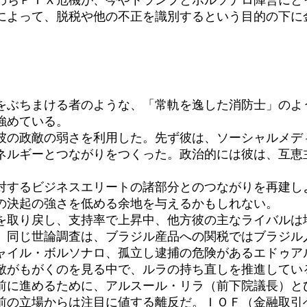
によって、脱税や他の不正を識別するという目的の下に
ぶちまける者のような、「常軌を逸した消防士」のよ
強めている。
の政敵の弱さを利用した。先ず彼は、ソーシャルメデ
ネルギーとつながりをつくった。政治的には彼は、互恵
するビジネスエリートの諸部分とのつながりを再建し
の決起の強さを低める余地を与えるかもしれない。
取り戻し、支持率で上昇中、他方彼の主なライバルは
。同じ世論調査は、ブラジル産品への関税ではブラジル人
イル・ボルソナロ、孤立し逮捕の危険があるエドゥアル
敵がもがくのを見る中で、ルラの持ち直しを推進してい
に進めるために、アルスール・リラ（前下院議長）と
前の立場からは注目に値する離反だ。ＩＯＦ（金融取引