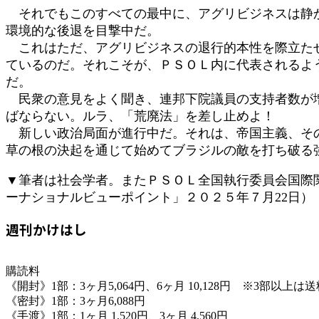
それでもこのすべての最中に、アグリビジネスは静か
環境的な後退を目撃中だ。
これはただ、アグリビジネスの退行的本性を際立たせ
ているのだ。それこそが、ＰＳＯＬ内に代表されるよ
だ。
民衆の意見をよく聞き、連邦下院議員の支持者数が増
ばならない。ルラ、「荒廃法」を差し止めよ！
新しい政治局面が進行中だ。それは、帝国主義、その
草の根の決起を通じて始めてブラジルの敵を打ち破る
▼筆者は社会学者。またＰＳＯＬ全国執行委員会国際
ーナショナルビューポイント」２０２５年７月22日
週刊かけはし
購読料
《開封》1部：3ヶ月5,064円、6ヶ月 10,128円 ※3部以上
《密封》1部：3ヶ月6,088円
《手渡》1部：1ヶ月 1,520円、3ヶ月 4,560円