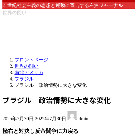
21世紀社会主義の思想と運動に寄与する左翼ジャーナル
世界の闘い
フロントページ
世界の闘い
南北アメリカ
ブラジル
ブラジル 政治情勢に大きな変化
ブラジル 政治情勢に大きな変化
最
2025年7月30日
2025年7月30日
admin
終
更
極右と対決し反帝闘争に力戻る
新