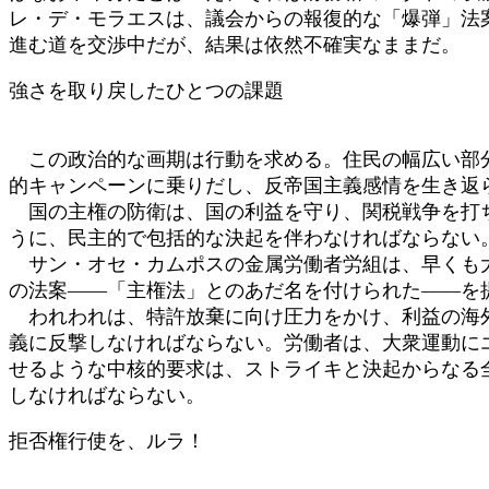
レ・デ・モラエスは、議会からの報復的な「爆弾」法
進む道を交渉中だが、結果は依然不確実なままだ。
強さを取り戻したひとつの課題
この政治的な画期は行動を求める。住民の幅広い部分
的キャンペーンに乗りだし、反帝国主義感情を生き返
国の主権の防衛は、国の利益を守り、関税戦争を打ち
うに、民主的で包括的な決起を伴わなければならない
サン・オセ・カムポスの金属労働者労組は、早くも大
の法案――「主権法」とのあだ名を付けられた――を
われわれは、特許放棄に向け圧力をかけ、利益の海外
義に反撃しなければならない。労働者は、大衆運動に
せるような中核的要求は、ストライキと決起からなる
しなければならない。
拒否権行使を、ルラ！