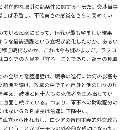
と潜在的な取引の諸条件に関する不安だ。交渉当事
ばしば矛盾し、不確実さの感覚をさらに高めてい
ている民衆にとって、停戦が最も望ましい結果
ような最後通牒という立場が変化したのか、あるい
間稼ぎ戦術なのか、これは今も謎のままだ。ラブロ
はロシアの人民を「守る」ことであり、領土の奪取
との会談と電話通話は、戦争の進行には何の影響も
た前進を続け、攻撃の中でそれ自身と他の国々の兵
を与え、破壊と何十人もの死傷者を生み出してい
に直面し続けている。つまり、軍事への財政配分の
くはないＧＤＰ成長は急速に下降中だ。
的孤立から連れ出し、ロシアの帝国主義的外交政策
、ということがプーチンの外交的な成功になった。