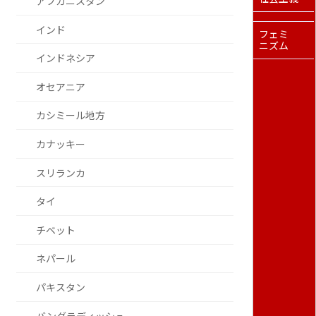
アフガニスタン
インド
フェミ
ニズム
インドネシア
オセアニア
カシミール地方
カナッキー
スリランカ
タイ
チベット
ネパール
パキスタン