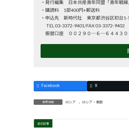
・発行編集 日本共産青年同盟「青年戦線
・購読料 1部400円+郵送料
・申込先 新時代社 東京都渋谷区初台1-50
TEL 03-3372-9401/FAX 03-3372-940
振替口座 ００２９０─６─６４４３０
Facebook
X
ロシア
、
ロシア・東欧
世界地域
前の記事