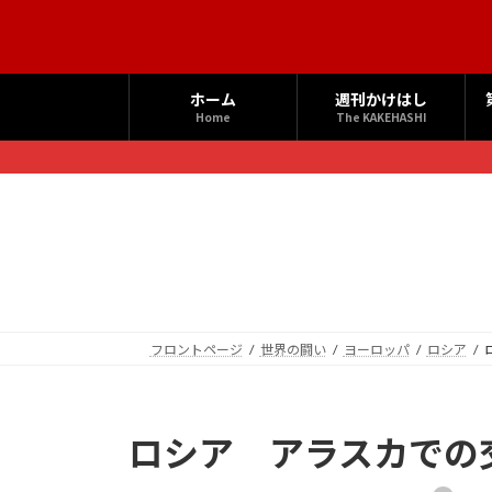
コ
ナ
ン
ビ
テ
ゲ
ン
ー
ホーム
週刊かけはし
ツ
シ
Home
The KAKEHASHI
へ
ョ
ス
ン
キ
に
ッ
移
プ
動
フロントページ
世界の闘い
ヨーロッパ
ロシア
ロシア アラスカでの