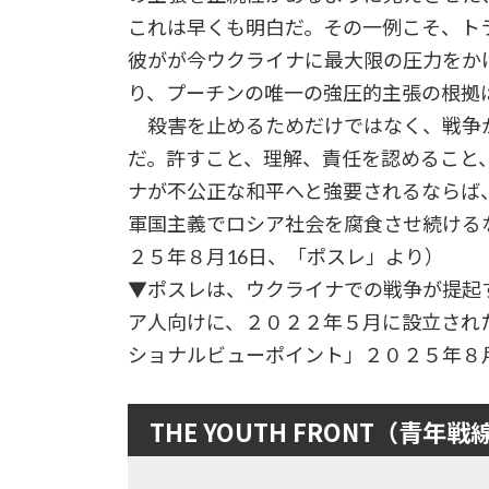
これは早くも明白だ。その一例こそ、ト
彼がが今ウクライナに最大限の圧力をか
り、プーチンの唯一の強圧的主張の根拠
殺害を止めるためだけではなく、戦争
だ。許すこと、理解、責任を認めること
ナが不公正な和平へと強要されるならば
軍国主義でロシア社会を腐食させ続ける
２５年８月16日、「ポスレ」より）
▼ポスレは、ウクライナでの戦争が提起
ア人向けに、２０２２年５月に設立され
ショナルビューポイント」２０２５年８月
THE YOUTH FRONT（青年戦