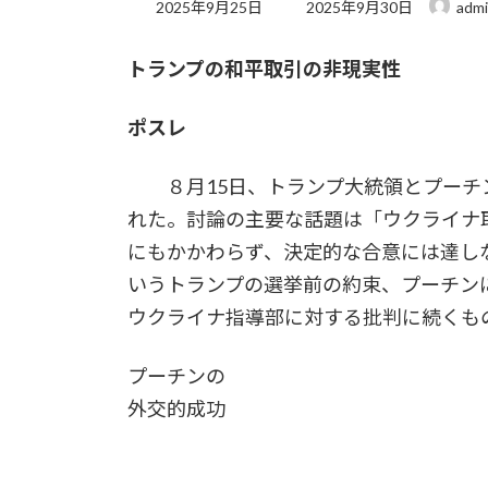
最
2025年9月25日
2025年9月30日
adm
終
更
トランプの和平取引の非現実性
新
日
時
ポスレ
:
８月15日、トランプ大統領とプーチ
れた。討論の主要な話題は「ウクライナ
にもかかわらず、決定的な合意には達し
いうトランプの選挙前の約束、プーチン
ウクライナ指導部に対する批判に続くも
プーチンの
外交的成功