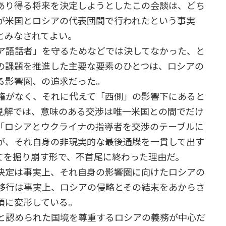
あり得る将来を決定しようとしたこの会談は、どち
が米国とロシアの代表団間で行われたという事実
とみなされてよい。
ア語話者」を守るためなどでは決してなかった、と
の課題を推進した主要な要素のひとつは、ロシアの
る影響圏、の追求だった。
権がなく、それに代えて「西側」の影響下にあると
見解では、意味のある交渉は唯一米国との間でだけ
「ロシアとウクライナの指導者を交渉のテーブルに
が、それ自身の非現実的な最後通牒を一貫して出す
てを掘り崩す形で、不首尾に終わった理由だ。
決定は事実上、それ自身の影響圏に向けたロシアの
移行は事実上、ロシアの侵略とその結末をあからさ
項に変形している。
と認められた国境を尊重するロシアの義務が中心だ