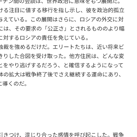
チン間の会談は、世界政治に意味をもつ展開だ。
ける注目に値する移行を指し示し、彼を政治的孤立
与えている。この展開はさらに、ロシアの外交に対
には、その要求の「公正さ」とされるもののより幅
に対するロシアの責任を免じている。
独裁を強めるだけだ。エリートたちは、近い将来ビ
きりした合図を受け取った。他方住民は、どんな変
とをやり逃げするだろう、と確信するようになって
体の拡大は戦争終了後でさえ継続する運命にあり、
に導くのだ。
引きつけ、混じり合った感情を呼び起こした。戦争