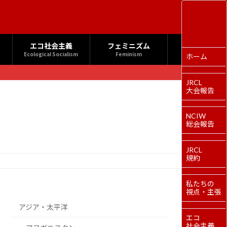
エコ社会主義
フェミニズム
Ecological Socialism
Feminism
ホーム
JRCL
大会報告
NCIW
総会報告
JRCL
規約
私たちの
視点・主張
アジア・太平洋
エコ
社会主義