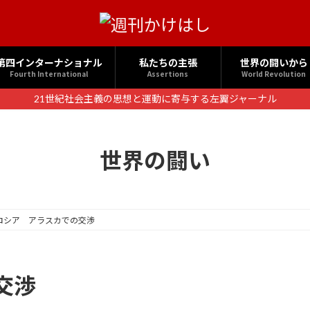
第四インターナショナル
私たちの主張
世界の闘いから
Fourth International
Assertions
World Revolution
21世紀社会主義の思想と運動に寄与する左翼ジャーナル
世界の闘い
ロシア アラスカでの交渉
交渉