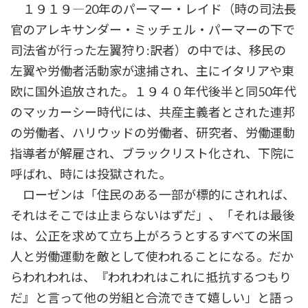
１９１９―20年のパーマー・レイド（時の司法長
官のアレキサンダー・ミッチェル・パーマーの下で
司法省が行った左翼狩り:訳者）の中では、移民の
左翼や労働者活動家が逮捕され、主にイタリアや東
欧に国外追放された。１９４０年代後半と同50年代
のマッカーシー時代には、共産主義者とされた連邦
の労働者、ハリウッドの労働者、研究者、労働運動
指導者が解雇され、ブラックリスト化され、下院に
呼ばれ、時には投獄された。
ローゼンは「住民のある一部が標的にされれば、
それはそこでは止まらないはずだ」、「それは最後
は、公正を求めて立ち上がろうとするすべての米国
人と労働運動を敵として使われることになる。だか
らわれわれは、『われわれはこれに抵抗するつもり
だ』と言って他の労組と合流できて嬉しい」と語っ