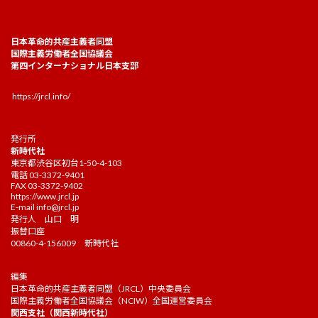
日本革命的共産主義者同盟
国際主義労働者全国協議会
第四インターナショナル日本支部
https://jrcl.info/
発行所
新時代社
東京都渋谷区初台1-50-4-103
電話 03-3372-9401
FAX 03-3372-9402
https://www.jrcl.jp
E-mail
info@jrcl.jp
発行人 山口 明
振替口座
00860-4-156009 新時代社
編集
日本革命的共産主義者同盟（JRCL）中央委員会
国際主義労働者全国協議会（NCIW）全国運営委員会
関西支社（関西新時代社）