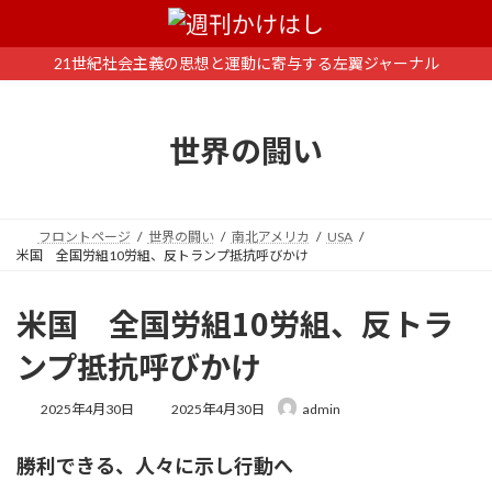
コ
ナ
ン
ビ
テ
ゲ
21世紀社会主義の思想と運動に寄与する左翼ジャーナル
ン
ー
ツ
シ
へ
ョ
世界の闘い
ス
ン
キ
に
ッ
移
プ
動
フロントページ
世界の闘い
南北アメリカ
USA
米国 全国労組10労組、反トランプ抵抗呼びかけ
米国 全国労組10労組、反トラ
ンプ抵抗呼びかけ
最
2025年4月30日
2025年4月30日
admin
終
更
勝利できる、人々に示し行動へ
新
日