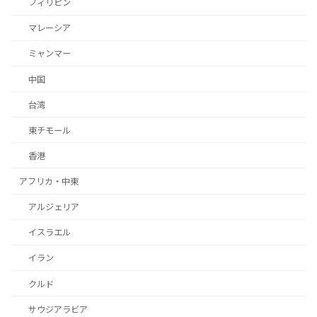
フィリピン
マレーシア
ミャンマー
中国
台湾
東チモール
香港
アフリカ・中東
アルジェリア
イスラエル
イラン
クルド
サウジアラビア