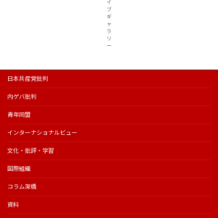
イ
ブ
ギ
ャ
ラ
リ
ー
日本共産党批判
内ゲバ批判
青年同盟
インターナショナルビュー
文化・批評・学習
国際組織
コラム架橋
資料