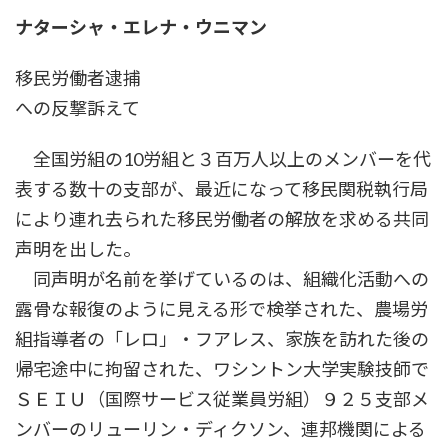
時
ナターシャ・エレナ・ウニマン
:
移民労働者逮捕
への反撃訴えて
全国労組の10労組と３百万人以上のメンバーを代
表する数十の支部が、最近になって移民関税執行局
により連れ去られた移民労働者の解放を求める共同
声明を出した。
同声明が名前を挙げているのは、組織化活動への
露骨な報復のように見える形で検挙された、農場労
組指導者の「レロ」・フアレス、家族を訪れた後の
帰宅途中に拘留された、ワシントン大学実験技師で
ＳＥＩＵ（国際サービス従業員労組）９２５支部メ
ンバーのリューリン・ディクソン、連邦機関による