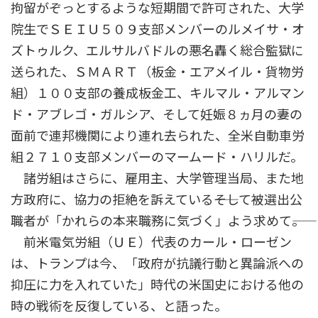
拘留がぞっとするような短期間で許可された、大学
院生でＳＥＩＵ５０９支部メンバーのルメイサ・オ
ズトゥルク、エルサルバドルの悪名轟く総合監獄に
送られた、ＳＭＡＲＴ（板金・エアメイル・貨物労
組）１００支部の養成板金工、キルマル・アルマン
ド・アブレゴ・ガルシア、そして妊娠８ヵ月の妻の
面前で連邦機関により連れ去られた、全米自動車労
組２７１０支部メンバーのマームード・ハリルだ。
諸労組はさらに、雇用主、大学管理当局、また地
方政府に、協力の拒絶を訴えている――そして被選出公
職者が「かれらの本来職務に気づく」よう求めて――。
前米電気労組（ＵＥ）代表のカール・ローゼン
は、トランプは今、「政府が抗議行動と異論派への
抑圧に力を入れていた」時代の米国史における他の
時の戦術を反復している、と語った。