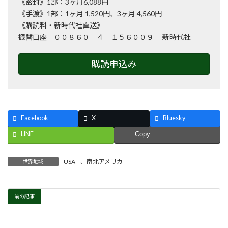
《密封》1部：3ヶ月6,088円
《手渡》1部：1ヶ月 1,520円、3ヶ月 4,560円
《購読料・新時代社直送》
振替口座 ００８６０－４－１５６００９ 新時代社
購読申込み
Facebook
X
Bluesky
LINE
Copy
USA
、
南北アメリカ
世界地域
前の記事