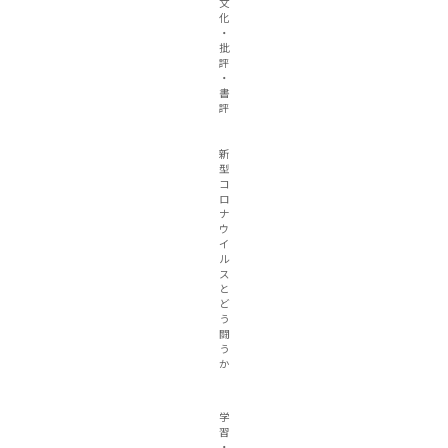
文
化
・
批
評
・
書
評
新
型
コ
ロ
ナ
ウ
イ
ル
ス
と
ど
う
闘
う
か
学
習
・