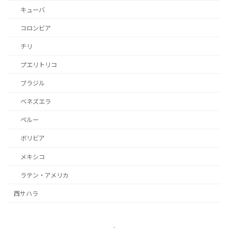
キューバ
コロンビア
チリ
プエリトリコ
ブラジル
ベネズエラ
ペルー
ボリビア
メキシコ
ラテン・アメリカ
西サハラ