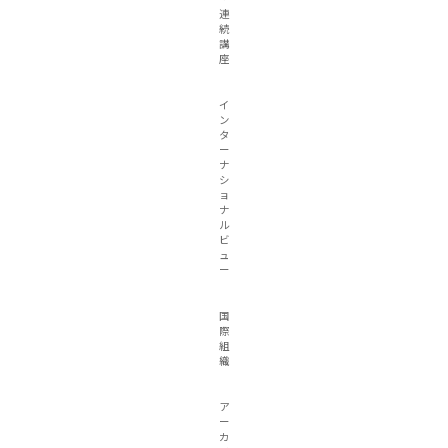
連
続
講
座
イ
ン
タ
ー
ナ
シ
ョ
ナ
ル
ビ
ュ
ー
国
際
組
織
ア
ー
カ