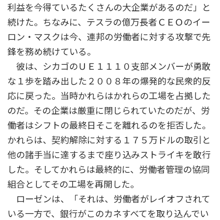
利益を今得ているたくさんの大企業があるのだ」と
続けた。ちなみに、テスラの億万長者ＣＥＯのイー
ロン・マスクは今、連邦の労働者に対する攻撃で先
鋒を務め続けている。
彼は、シカゴのＵＥ１１１０支部メンバーが勇敢
な１歩を踏み出した２００８年の爆発的な民衆的反
応に戻った。当時かれらはかれらの工場を占拠した
のだ。その企業は厳重に閉じられていたのだが、労
働者はシフトの最終日そこを離れるのを拒否した。
かれらは、契約解除に対する１７５万ドルの取引と
他の諸手当に達するまで座り込みストライキを敢行
した。そしてかれらは最終的に、労働者管理の協同
組合としてその工場を再開した。
ローゼンは、「それは、労働者がレイオフされて
いる一方で、銀行がこのカネすべてを取り込んでい