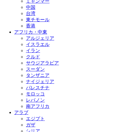
ミャンマー
中国
台湾
東チモール
香港
アフリカ・中東
アルジェリア
イスラエル
イラン
クルド
サウジアラビア
スーダン
タンザニア
ナイジェリア
パレスチナ
モロッコ
レバノン
南アフリカ
アラブ
エジプト
ガザ
シリア