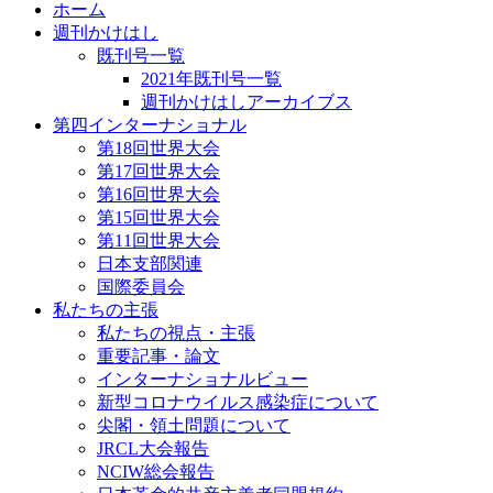
ホーム
週刊かけはし
既刊号一覧
2021年既刊号一覧
週刊かけはしアーカイブス
第四インターナショナル
第18回世界大会
第17回世界大会
第16回世界大会
第15回世界大会
第11回世界大会
日本支部関連
国際委員会
私たちの主張
私たちの視点・主張
重要記事・論文
インターナショナルビュー
新型コロナウイルス感染症について
尖閣・領土問題について
JRCL大会報告
NCIW総会報告