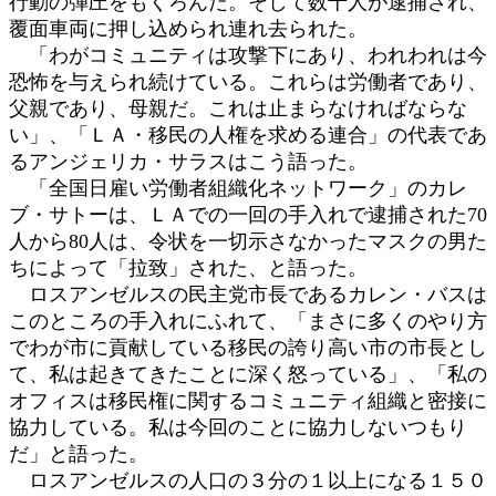
行動の弾圧をもくろんだ。そして数十人が逮捕され、
覆面車両に押し込められ連れ去られた。
「わがコミュニティは攻撃下にあり、われわれは今
恐怖を与えられ続けている。これらは労働者であり、
父親であり、母親だ。これは止まらなければならな
い」、「ＬＡ・移民の人権を求める連合」の代表であ
るアンジェリカ・サラスはこう語った。
「全国日雇い労働者組織化ネットワーク」のカレ
ブ・サトーは、ＬＡでの一回の手入れで逮捕された70
人から80人は、令状を一切示さなかったマスクの男た
ちによって「拉致」された、と語った。
ロスアンゼルスの民主党市長であるカレン・バスは
このところの手入れにふれて、「まさに多くのやり方
でわが市に貢献している移民の誇り高い市の市長とし
て、私は起きてきたことに深く怒っている」、「私の
オフィスは移民権に関するコミュニティ組織と密接に
協力している。私は今回のことに協力しないつもり
だ」と語った。
ロスアンゼルスの人口の３分の１以上になる１５０