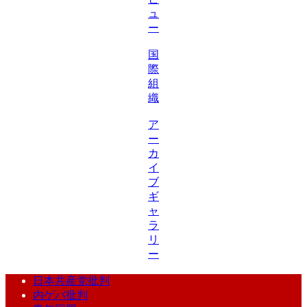
ュ
ー
国
際
組
織
ア
ー
カ
イ
ブ
ギ
ャ
ラ
リ
ー
日本共産党批判
内ゲバ批判