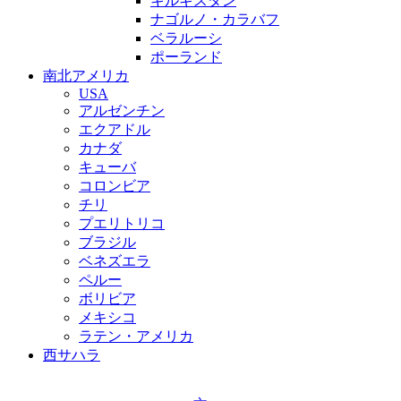
キルギスタン
ナゴルノ・カラバフ
ベラルーシ
ポーランド
南北アメリカ
USA
アルゼンチン
エクアドル
カナダ
キューバ
コロンビア
チリ
プエリトリコ
ブラジル
ベネズエラ
ペルー
ボリビア
メキシコ
ラテン・アメリカ
西サハラ