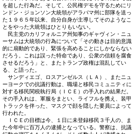
を超した行為だ。そして、公民権デモを守るためにリ
ンドン・ジョンソン大統領がアラバマ州に部隊を送っ
た１９６５年以来、自分自身が主導してそのようなこ
とをやった大統領はひとりもいない。
民主党のカリフォルニア州知事のギャヴィン・ニュ
ーサムは大統領の行為について「その動きは目的意識
的に扇動的であり、緊張を高めることにしかならない
だろう。これは誤った特命であり、公衆の信頼を腐食
させるだろう」と、またトランプ政権は混乱してい
る、と語った。
サンディエゴ、ロスアンゼルス（ＬＡ）、またニュ
ーヨークでの抗議行動は、職場と移民コミュニティに
対する移民関税執行局（ＩＣＥ）の手入れの結果だ。
その手入れは、軍服をまとい、ライフルを携え、装甲
トラックを伴った、マスクで顔を隠した要員によって
行われた。
ＩＣＥの目標は今、１日に未登録移民３千人の、ま
た今年中に百万人の逮捕となっている。警察は、抗議