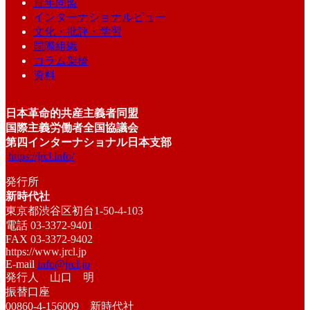
青年同盟
インターナショナルビュー
文化・批評・学習
国際組織
コラム架橋
資料
日本革命的共産主義者同盟
国際主義労働者全国協議会
第四インターナショナル日本支部
https://jrcl.info/
発行所
新時代社
東京都渋谷区初台1-50-4-103
電話 03-3372-9401
FAX 03-3372-9402
https://www.jrcl.jp
E-mail
info@jrcl.jp
発行人 山口 明
振替口座
00860-4-156009 新時代社