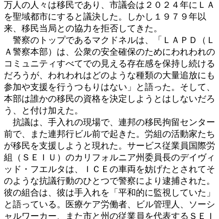
万人の人々は移民であり、市議会は２０２４年にＬＡ
を聖域都市にすると議決した。しかし１９７９年以
来、移民当局との協力を拒否してきた。
警察のトップであるマクドネルは、「ＬＡＰＤ（Ｌ
Ａ警察本部）は、公衆の安全確保のためにわれわれの
コミュニティすべてでの見える存在感を保持し続ける
だろうが、われわれはどのような種類の大量追放にも
参加や支援を行うつもりはない」と語った。そして、
本部は誰かの移民の資格を決定しようとはしないだろ
う、と付け加えた。
抗議は、手入れの現場で、連邦の移民拘留センター
前で、また連邦行ビル前で起きた。労組の活動家たち
が移民を支援しようと現れた。サービス従業員国際労
組（ＳＥＩＵ）のカリフォルニア州委員長のデイヴィ
ッド・フエルタは、ＩＣＥの車両を妨げたとされてそ
のような抗議行動のひとつで警察により逮捕された。
彼の組合は、彼は手入れを「平和的に監視していた」
と語っている。医療ケア労働者、ビル管理人、ソーシ
ャルワーカー、また市と州の従業員を代表するＳＥＩ