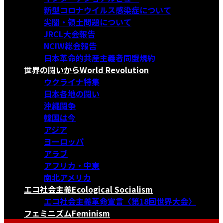
新型コロナウイルス感染症について
尖閣・領土問題について
JRCL大会報告
NCIW総会報告
日本革命的共産主義者同盟規約
世界の闘いから
World Revolution
ウクライナ特集
日本各地の闘い
沖縄闘争
韓国は今
アジア
ヨーロッパ
アラブ
アフリカ・中東
南北アメリカ
エコ社会主義
Ecological Socialism
エコ社会主義革命宣言〈第18回世界大会〉
フェミニズム
Feminism