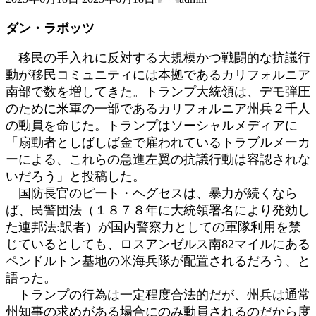
終
更
ダン・ラボッツ
新
日
移民の手入れに反対する大規模かつ戦闘的な抗議行
時
動が移民コミュニティには本拠であるカリフォルニア
:
南部で数を増してきた。トランプ大統領は、デモ弾圧
のために米軍の一部であるカリフォルニア州兵２千人
の動員を命じた。トランプはソーシャルメディアに
「扇動者としばしば金で雇われているトラブルメーカ
ーによる、これらの急進左翼の抗議行動は容認されな
いだろう」と投稿した。
国防長官のピート・ヘグセスは、暴力が続くなら
ば、民警団法（１８７８年に大統領署名により発効し
た連邦法:訳者）が国内警察力としての軍隊利用を禁
じているとしても、ロスアンゼルス南82マイルにある
ペンドルトン基地の米海兵隊が配置されるだろう、と
語った。
トランプの行為は一定程度合法的だが、州兵は通常
州知事の求めがある場合にのみ動員されるのだから度