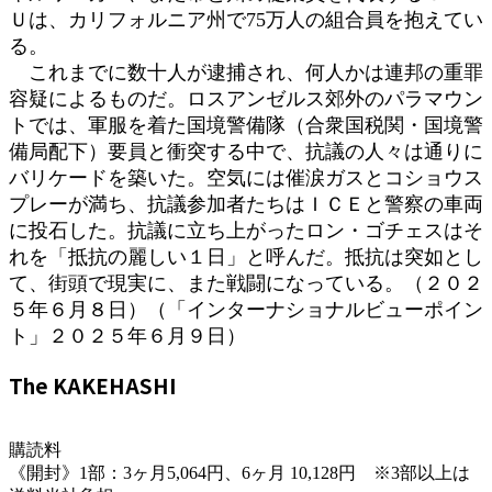
Ｕは、カリフォルニア州で75万人の組合員を抱えてい
る。
これまでに数十人が逮捕され、何人かは連邦の重罪
容疑によるものだ。ロスアンゼルス郊外のパラマウン
トでは、軍服を着た国境警備隊（合衆国税関・国境警
備局配下）要員と衝突する中で、抗議の人々は通りに
バリケードを築いた。空気には催涙ガスとコショウス
プレーが満ち、抗議参加者たちはＩＣＥと警察の車両
に投石した。抗議に立ち上がったロン・ゴチェスはそ
れを「抵抗の麗しい１日」と呼んだ。抵抗は突如とし
て、街頭で現実に、また戦闘になっている。（２０２
５年６月８日）（「インターナショナルビューポイン
ト」２０２５年６月９日）
The KAKEHASHI
購読料
《開封》1部：3ヶ月5,064円、6ヶ月 10,128円 ※3部以上は