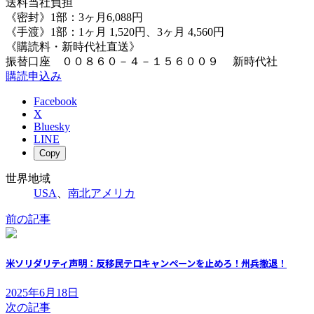
送料当社負担
《密封》1部：3ヶ月6,088円
《手渡》1部：1ヶ月 1,520円、3ヶ月 4,560円
《購読料・新時代社直送》
振替口座 ００８６０－４－１５６００９ 新時代社
購読申込み
Facebook
X
Bluesky
LINE
Copy
世界地域
USA
、
南北アメリカ
前の記事
米ソリダリティ声明：反移民テロキャンペーンを止めろ！州兵撤退！
2025年6月18日
次の記事