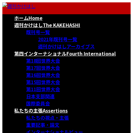
コ
ナ
ン
ビ
ホーム
Home
テ
ゲ
ン
ー
週刊かけはし
The KAKEHASHI
ツ
シ
既刊号一覧
へ
ョ
2021年既刊号一覧
ス
ン
週刊かけはしアーカイブス
キ
に
第四インターナショナル
Fourth International
ッ
移
第18回世界大会
プ
動
第17回世界大会
第16回世界大会
第15回世界大会
第11回世界大会
日本支部関連
国際委員会
私たちの主張
Assertions
私たちの視点・主張
重要記事・論文
インターナショナルビュー