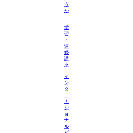
う
か
学
習
・
連
続
講
座
イ
ン
タ
ー
ナ
シ
ョ
ナ
ル
ビ