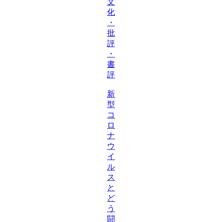
文
化
・
批
評
・
書
評
新
型
コ
ロ
ナ
ウ
イ
ル
ス
と
ど
う
闘