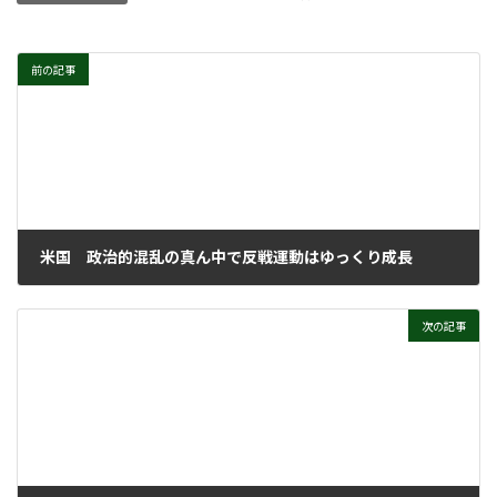
前の記事
米国 政治的混乱の真ん中で反戦運動はゆっくり成長
2026年3月18日
次の記事