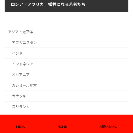
ロシア／アフリカ 犠牲になる若者たち
2026年3月25日
アジア・太平洋
アフガニスタン
インド
インドネシア
オセアニア
カシミール地方
カナッキー
スリランカ
タイ
MENU
HOME
お問い合わせ
チベット