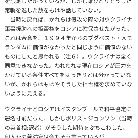
を限定したがっているが、しかし誰ひとりそうした
常軌を逸した数をもはや話していない。
当時に戻れば、かれらは侵攻の際の対ウクライナ
軍事援助への拒否権をロシアに確保させたがった。
これは合意を、１９９４年からのブダペスト・メモ
ランダムに価値がなかったと同じように価値のない
ものにしたと思われる（注６）。ウクライナは全く
同意できなかった。われわれは現在ロシアが圧力を
かけている条件すべてをはっきりとは分かっていな
いが、かれらはもはやそうした拒否権を求めていな
いように見える。
――ウクライナとロシアはイスタンブールで和平協定に
署名寸前だった、しかしボリス・ジョンソン（当時
の英首相:訳者）がそうした期待をぶちこわした、
何人かの著述家は今もそう言っているが。