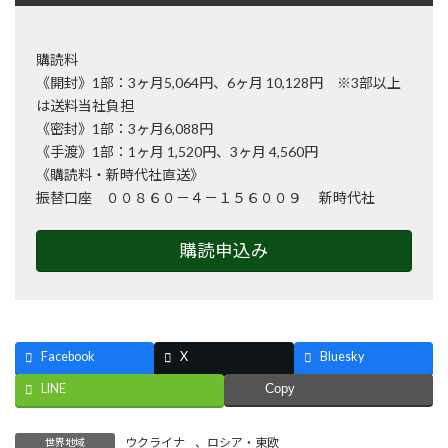
購読料
《開封》1部：3ヶ月5,064円、6ヶ月 10,128円 ※3部以上
は送料当社負担
《密封》1部：3ヶ月6,088円
《手渡》1部：1ヶ月 1,520円、3ヶ月 4,560円
《購読料・新時代社直送》
振替口座 ００８６０－４－１５６００９ 新時代社
購読申込み
Facebook
X
Bluesky
LINE
Copy
ウクライナ
、
ロシア・東欧
世界地域