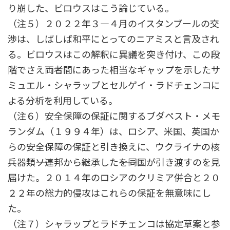
り崩した、ビロウスはこう論じている。
（注５）２０２２年３―４月のイスタンブールの交
渉は、しばしば和平にとってのニアミスと言及され
る。ビロウスはこの解釈に異議を突き付け、この段
階でさえ両者間にあった相当なギャップを示したサ
ミュエル・シャラップとセルゲイ・ラドチェンコに
よる分析を利用している。
（注６）安全保障の保証に関するブダペスト・メモ
ランダム（１９９４年）は、ロシア、米国、英国か
らの安全保障の保証と引き換えに、ウクライナの核
兵器類――ソ連邦から継承した――を同国が引き渡すのを見
届けた。２０１４年のロシアのクリミア併合と２０
２２年の総力的侵攻はこれらの保証を無意味にし
た。
（注７）シャラップとラドチェンコは協定草案と参