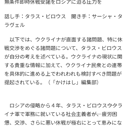
無条件即時休戦受諾をロシアに迫る圧力を
時
:
話し手：タラス・ビロウス 聞き手：サーシャ・タ
ラヴェル
以下では、ウクライナが直面する諸問題、特に休
戦交渉をめぐる諸問題について、タラス・ビロウス
が自分の考えを述べている。ウクライナの現状に関
する貴重な情報に加えて、ウクライナ民衆との連帯
を具体的に進める上でわれわれも検討すべき問題が
提起されている。（「かけはし」編集部）
ロシアの侵略から４年、タラス・ビロウス――ウクラ
イナ軍で軍務に就いている社会主義者――が、疲労困
憊、交渉、さらに悪い休戦が極右にとって恵みにな