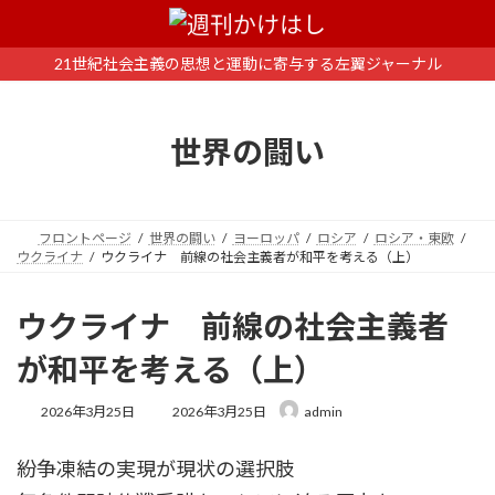
コ
ナ
ン
ビ
テ
ゲ
21世紀社会主義の思想と運動に寄与する左翼ジャーナル
ン
ー
ツ
シ
へ
ョ
世界の闘い
ス
ン
キ
に
ッ
移
プ
動
フロントページ
世界の闘い
ヨーロッパ
ロシア
ロシア・東欧
ウクライナ
ウクライナ 前線の社会主義者が和平を考える（上）
ウクライナ 前線の社会主義者
が和平を考える（上）
最
2026年3月25日
2026年3月25日
admin
終
更
紛争凍結の実現が現状の選択肢
新
日