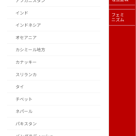
アフガニスタン
インド
フェミ
ニズム
インドネシア
オセアニア
カシミール地方
カナッキー
スリランカ
タイ
チベット
ネパール
パキスタン