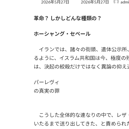
最
2026年5月27日
2026年5月27日
adm
終
更
革命？ しかしどんな種類の？
新
日
時
ホーシャング・セペール
:
イランでは、諸々の街頭、遺体公示所
るように、イスラム共和国は今、極度の
は、決起の絞殺だけではなく異論の抑え
パーレヴィ
の真実の罪
こうした全体的な連なりの中で、レザ
いたるまで送り出してきた、と責められ