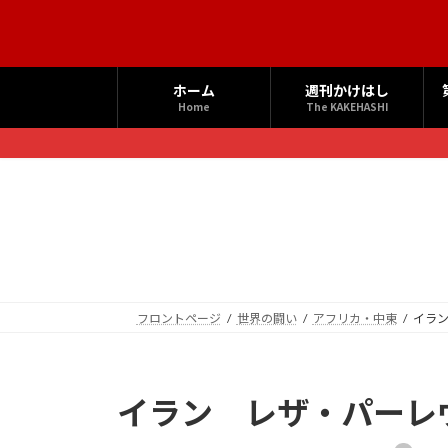
コ
ナ
ン
ビ
テ
ゲ
ン
ー
ホーム
週刊かけはし
ツ
シ
Home
The KAKEHASHI
へ
ョ
ス
ン
キ
に
ッ
移
プ
動
フロントページ
世界の闘い
アフリカ・中東
イラ
イラン レザ・パーレ