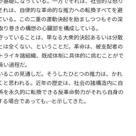
が基礎になっている。一方でそれは、社会的な怒り
それは、自律的な革命的な推力への転換すべてを避
いる。この二重の運動――決起を励ましつつもその深
の取り巻きの構想の心臓部を構成している。
守っていることは、単なる大衆的決起あるいは分散
とは全くない、ということだ。革命は、被支配者の
トライキ諸組織、既成体制に具体的に挑むことがで
長い過程だ。
るこの見通しだ。そうしたひとつの推力は、かれ
くと思われる。近年の歴史は、社会の諸構造内に自
を永久的に転換できる――反革命勢力がそれら自身の
る場合であっても――、と示してきた。