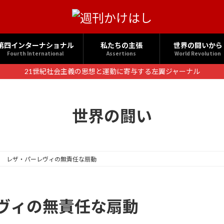
第四インターナショナル
私たちの主張
世界の闘いから
Fourth International
Assertions
World Revolution
21世紀社会主義の思想と運動に寄与する左翼ジャーナル
世界の闘い
ン レザ・パーレヴィの無責任な扇動
ヴィの無責任な扇動