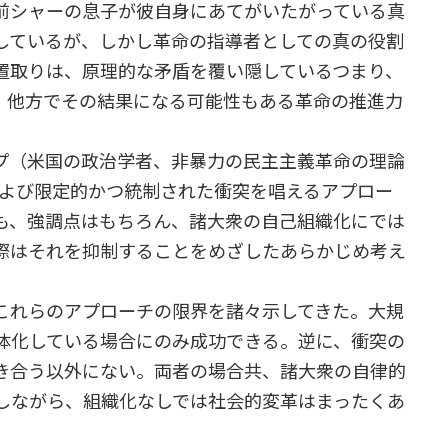
前シャーの息子が彼自身にあてがいたがっている真
しているが、しかし革命の指導者としての真の役割
置取りは、原理的な矛盾を覆い隠しているつまり、
、他方でその結果になる可能性もある革命の推進力
プ（米国の政治学者、非暴力の民主主義革命の理論
および限定的かつ統制された衝突を唱えるアプロー
も、強調点はもちろん、諸大衆の自己組織化にでは
際はそれを抑制することをめざしたあらかじめ考え
れらのアプローチの限界を諸々示してきた。大規
体化している場合にのみ成功できる。逆に、衝突の
き合う以外にない。両者の場合共、諸大衆の自律的
しながら、組織化なしでは社会的変革はまったくあ