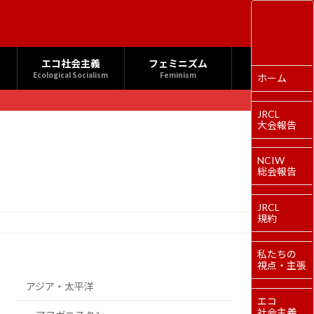
エコ社会主義
フェミニズム
Ecological Socialism
Feminism
ホーム
JRCL
大会報告
NCIW
総会報告
JRCL
規約
私たちの
視点・主張
アジア・太平洋
エコ
社会主義