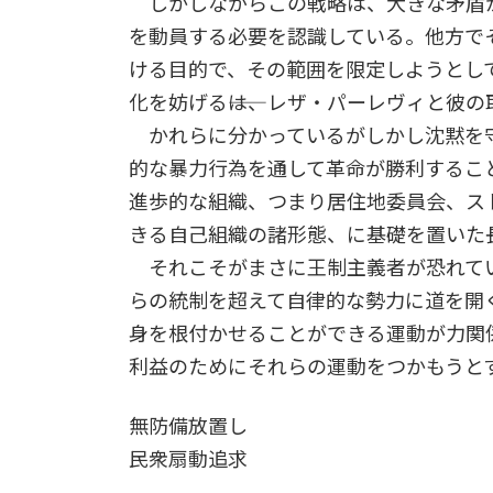
しかしながらこの戦略は、大きな矛盾
を動員する必要を認識している。他方で
ける目的で、その範囲を限定しようとして
化を妨げる――は、レザ・パーレヴィと彼
かれらに分かっているがしかし沈黙を
的な暴力行為を通して革命が勝利するこ
進歩的な組織、つまり居住地委員会、ス
きる自己組織の諸形態、に基礎を置いた
それこそがまさに王制主義者が恐れてい
らの統制を超えて自律的な勢力に道を開
身を根付かせることができる運動が力関係
利益のためにそれらの運動をつかもうとす
無防備放置し
民衆扇動追求