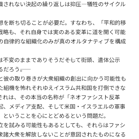
織されない決起の繰り返しは抑圧―犠牲のサイクル
想を断ち切ることが必要だ。すなわち、「平和的移
戦略も、それ自身では実のある変革に道を開く可能
の自律的な組織化のみが真のオルタナティブを構成
不変のままでありそうだ――そして街頭、遺体公示
ろう――。
と彼の取り巻きが大衆組織の創出に向かう可能性も
た組機を怖れそれゆえイスラム共和国を打倒できな
それは、その本当の名称が「ネオファシスト反革
起、メディア支配、そして米国・イスラエルの軍事
、ということを心にとどめるという問題だ。
を試みる可能性もあるとしても、それらはファシ
衆諸大衆を解放しないことが意図されたものになる