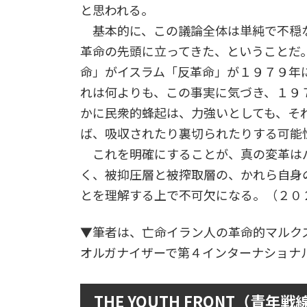
と思われる。
基本的に、この議論全体は単純で不穏
革命の先頭に立ってきた、ということだ
命」がイスラム「反革命」が１９７９年
れは何よりも、この事実に気づき、１９
かに民衆的蜂起は、力強いとしても、そ
ば、吸収されたり裏切られたりする可能
これを明確にすることが、真の変革は
く、被抑圧層と被搾取層の、かれら自身
とを理解する上で不可欠になる。（２０２
▼筆者は、亡命イラン人の革命的マルク
オルガナイザーで第４インターナショ
THE YOUTH FRONT（青年戦