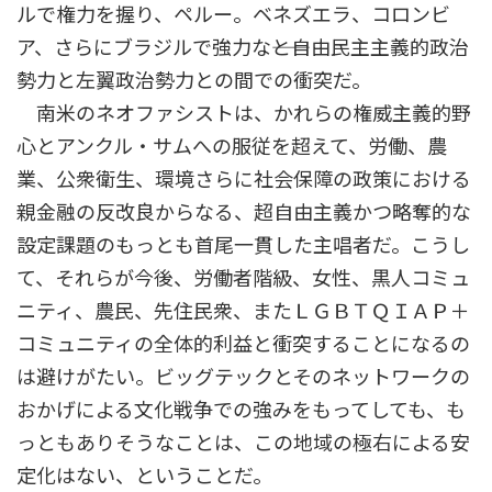
ルで権力を握り、ペルー。ベネズエラ、コロンビ
ア、さらにブラジルで強力な――と自由民主主義的政治
勢力と左翼政治勢力との間での衝突だ。
南米のネオファシストは、かれらの権威主義的野
心とアンクル・サムへの服従を超えて、労働、農
業、公衆衛生、環境さらに社会保障の政策における
親金融の反改良からなる、超自由主義かつ略奪的な
設定課題のもっとも首尾一貫した主唱者だ。こうし
て、それらが今後、労働者階級、女性、黒人コミュ
ニティ、農民、先住民衆、またＬＧＢＴＱＩＡＰ＋
コミュニティの全体的利益と衝突することになるの
は避けがたい。ビッグテックとそのネットワークの
おかげによる文化戦争での強みをもってしても、も
っともありそうなことは、この地域の極右による安
定化はない、ということだ。