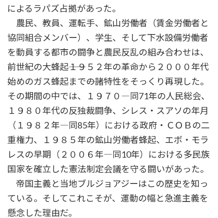
によるラパズ占拠があった。
農民、教員、運転手、鉱山労働者（賃金労働者と
協同組合メンバー）、学生、そして下水設備労働者
を動員する都市の闘争と農民反乱の組み合わせは、
前世紀の大蜂起――１９５２年の革命から２０００年代
始めのガス蜂起まで――の諸特性をそっくり再現した。
その期間の中では、１９７０―同71年の人民総会、
１９８０年代の反独裁闘争、シレス・スアソの年月
（１９８２年―同85年）における政府・ＣＯＢの二
重権力、１９８５年の鉱山労働者蜂起、エボ・モラ
レスの早期（２００６年―同10年）における多民族
国家を確立した憲法制定会議を守る闘いがあった。
帝国主義と当地ブルジョアジーはこの歴史を知っ
ている。そしてこれこそが、運動の幅と急進主義を
懸念した理由だ。