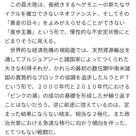
この亜大陸は、長続きするヘゲモニーの新たなサ
イクルを確立できないネオファシスト、そしてその
「黄金の日々」をよみがえらせることができない
「進歩主義」という形で、慢性的な不安定状態にと
どまりそうに見える。
世界的な経済危機の現局面では、天然資源輸出を
通してブルジョアジーと諸国家によってつくられた
大きな利得――それが、かれらの最初の数任期中南米諸
国の異質的なブロックの協調を追求したルラとＰＴ
という形で、２０００年代と２０１０年代における
「ピンクの潮」の成功の基礎を形成した――が繰り返す
ことはないだろう。逆に前途に控えているのは、定
まった結果にならない結末、相当な２極化、また政
治光景における急速な移行に向かう傾向を伴った、
とてつもない戦闘だ。