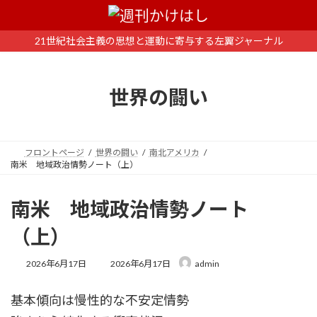
コ
ナ
ン
ビ
テ
ゲ
21世紀社会主義の思想と運動に寄与する左翼ジャーナル
ン
ー
ツ
シ
へ
ョ
世界の闘い
ス
ン
キ
に
ッ
移
プ
動
フロントページ
世界の闘い
南北アメリカ
南米 地域政治情勢ノート（上）
南米 地域政治情勢ノート
（上）
最
2026年6月17日
2026年6月17日
admin
終
更
基本傾向は慢性的な不安定情勢
新
日