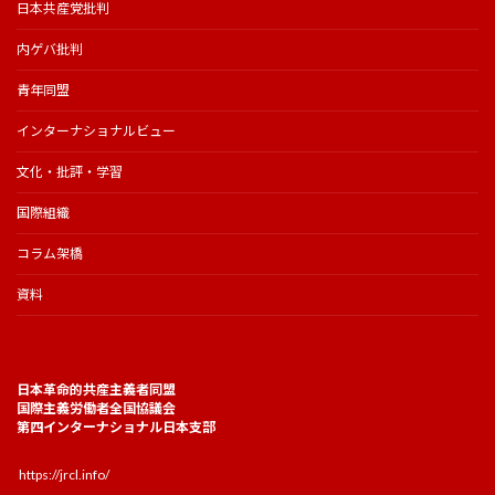
日本共産党批判
内ゲバ批判
青年同盟
インターナショナルビュー
文化・批評・学習
国際組織
コラム架橋
資料
日本革命的共産主義者同盟
国際主義労働者全国協議会
第四インターナショナル日本支部
https://jrcl.info/