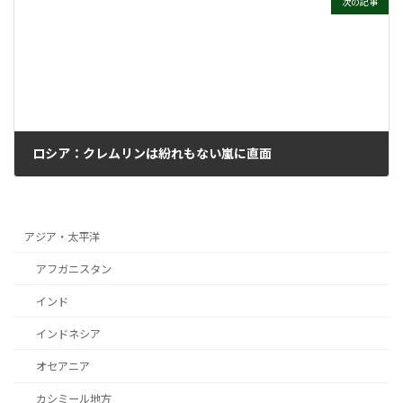
次の記事
ロシア：クレムリンは紛れもない嵐に直面
2026年6月17日
アジア・太平洋
アフガニスタン
インド
インドネシア
オセアニア
カシミール地方