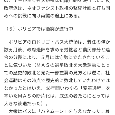
の、学生が早くも大規模な抗議行動を決行した。反
政府派は、ネオファシスト政権の緊縮計画と打ち固
めへの挑戦に向け再編の途上にある。
（５）ボリビアでは衝突が進行中
ボリビアのロドリゴ・パス大統領は、着任の僅か
数ヵ月後、政府退陣を求める労働者と農民部分と連
合の分裂により、５月には守勢に立たされているこ
とに気づいた（ＭＡＳの選挙敗北を大衆運動にとっ
ての歴史的敗北と見た一部左翼の見方とは逆に、社
会運動はその時点で歴史的に敗北していたわけでは
なかった――とはいえ、16年間いわゆる「変革過程」を
率いたＭＡＳの断片化は、底辺の者たちにとっては
大きな後退だった）。
大衆はパスに「ハネムーン」を与えなかった。最