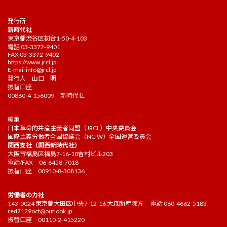
発行所
新時代社
東京都渋谷区初台1-50-4-103
電話 03-3372-9401
FAX 03-3372-9402
https://www.jrcl.jp
E-mail
info@jrcl.jp
発行人 山口 明
振替口座
00860-4-156009 新時代社
編集
日本革命的共産主義者同盟（JRCL）中央委員会
国際主義労働者全国協議会（NCIW）全国運営委員会
関西支社（関西新時代社）
大阪市福島区福島7-16-10吉村ビル203
電話/FAX 06-6458-7018
振替口座 00910-8-308136
労働者の力社
143-0024 東京都大田区中央7-12-16 大森助産院方 電話 080-4662-5183
red2129oct@outlook.jp
振替口座 00110-2-415220