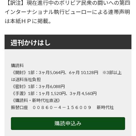
【訳注】現在進行中のボリビア民衆の闘いへの第四
インターナショナル執行ビューローによる連帯声明
は本紙ＨＰに掲載。
週刊かけはし
購読料
《開封》1部：3ヶ月5,064円、6ヶ月 10,128円 ※3部以上
は送料当社負担
《密封》1部：3ヶ月6,088円
《手渡》1部：1ヶ月 1,520円、3ヶ月 4,560円
《購読料・新時代社直送》
振替口座 ００８６０－４－１５６００９ 新時代社
購読申込み