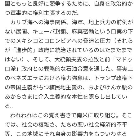
国ともっと良好に競争するために、自身を政治的か
つ軍事的に権利主張するのだ。
カリブ海への海事関係、海軍、地上兵力の前例が
ない展開、キューバ封鎖、麻薬密輸という口実の下
でのメキシコとコロンビアへの脅迫と圧力（それら
が「進歩的」政府に統治されているのはたまたまで
はない）、そして、大統領夫妻の拉致と前「マドゥ
ロ派」政府との戦略的な石油合意を通した、事実上
のベネズエラにおける権力強奪は、トランプ政権下
の帝国主義がもつ植民地主義の、およびけんか腰の
あからさまに介入主義的な本性を照らし出してい
る。
われわれはこの覚え書きで南米に取り組む。そこ
では、社会の複雑さ、たちの悪い社会経済的不平
等、この地域にそれ自身の影響力をもついわゆる