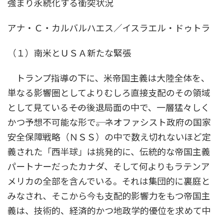
強まり永続化する衝突状況
時
:
アナ・Ｃ・カルバルハエス／イスラエル・ドゥトラ
（１）南米とＵＳＡ新たな緊張
トランプ指導の下に、米帝国主義は大陸全体を、
単なる影響圏としてよりむしろ直接支配のその領域
として見ている――その後退局面の中で、一層猛々しく
かつ予想不可能な形で――。ネオファシスト政府の国家
安全保障戦略（ＮＳＳ）の中で数え切れないほど定
義された「西半球」は挑発的に、伝統的な帝国主義
パートナーだったカナダ、そして何よりもラテンア
メリカの全部を含んでいる。それは集団的に裏庭と
みなされ、そこから今も支配的影響力をもつ帝国主
義は、技術的、経済的かつ地政学的優位を求めて中