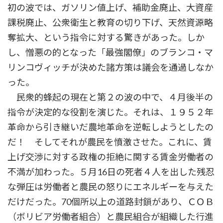
初の波では、ガソリン値上げ、補助金廃止、大資産
課税廃止、公衆衛生と教育の切り下げ、天然資源略
奪拡大、という指令に対する驚きがあった。しか
し、憎悪の的となった「最強閣僚」のブランコ・マ
リンコヴィッチが決めた諸方策は議会を通過しなか
った。
民衆的蜂起の現在と第２の波の中で、４月後半の
指令が決定的な役割を演じた。それは、１９５２年
革命から引き継いだ農地革命を逆転しようとしたの
だ！ そしてそれが農民を憤激させた。これに、賃
上げ交渉に対する政権の拒絶に関する賃金労働者の
不満が加わった。５月16日の死者４人を出した残忍
な弾圧は労働者と農民の怒りにエネルギーを与えた
だけだった。70個所以上の道路封鎖があり、ＣＯＢ
（ボリビア労働者組合）と農民組合が組織した行進