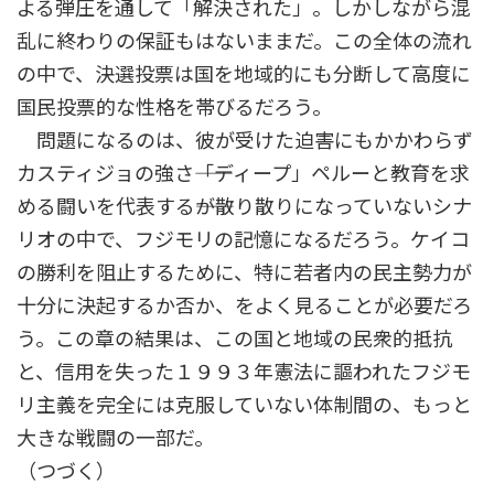
よる弾圧を通して「解決された」。しかしながら混
乱に終わりの保証もはないままだ。この全体の流れ
の中で、決選投票は国を地域的にも分断して高度に
国民投票的な性格を帯びるだろう。
問題になるのは、彼が受けた迫害にもかかわらず
カスティジョの強さ――「ディープ」ペルーと教育を求
める闘いを代表する――が散り散りになっていないシナ
リオの中で、フジモリの記憶になるだろう。ケイコ
の勝利を阻止するために、特に若者内の民主勢力が
十分に決起するか否か、をよく見ることが必要だろ
う。この章の結果は、この国と地域の民衆的抵抗
と、信用を失った１９９３年憲法に謳われたフジモ
リ主義を完全には克服していない体制間の、もっと
大きな戦闘の一部だ。
（つづく）