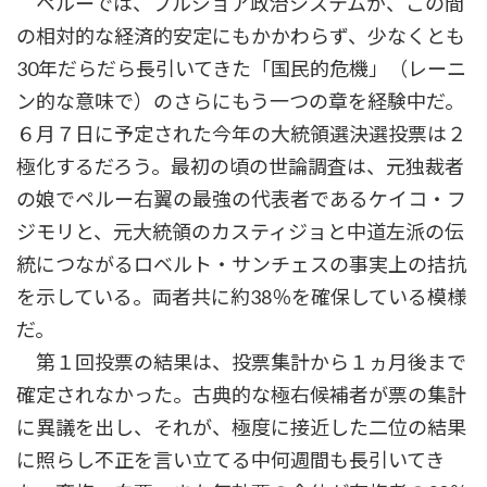
ペルーでは、ブルジョア政治システムが、この間
の相対的な経済的安定にもかかわらず、少なくとも
30年だらだら長引いてきた「国民的危機」（レーニ
ン的な意味で）のさらにもう一つの章を経験中だ。
６月７日に予定された今年の大統領選決選投票は２
極化するだろう。最初の頃の世論調査は、元独裁者
の娘でペルー右翼の最強の代表者であるケイコ・フ
ジモリと、元大統領のカスティジョと中道左派の伝
統につながるロベルト・サンチェスの事実上の拮抗
を示している。両者共に約38％を確保している模様
だ。
第１回投票の結果は、投票集計から１ヵ月後まで
確定されなかった。古典的な極右候補者が票の集計
に異議を出し、それが、極度に接近した二位の結果
に照らし不正を言い立てる中何週間も長引いてき