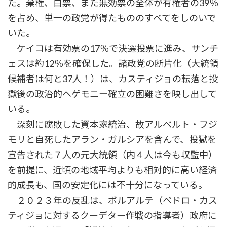
た。棄権、白票、また無効票の全体が有権者の39％
を占め、単一の政党が得たもののすべてをしのいで
いた。
ケイコは有効票の17％で決選投票に進み、サンチ
ェスは約12％を確保した。諸政党の断片化（大統領
候補者は何と37人！）は、カスティジョの転落と投
獄後の政治的ヘゲモニー確立の困難さを映し出して
いる。
深刻に腐敗した資本家統治、故アルベルト・フジ
モリと自死したアラン・ガルシアを含んで、投獄を
宣告された７人の元大統領（内４人は今も収監中）
を前提に、近頃の地域平均よりも相対的に高い経済
的成長も、国の安定化には不十分になっている。
２０２３年の反乱は、ボルアルテ（ペドロ・カス
ティジョに対するクーデター作戦の指導者）政府に