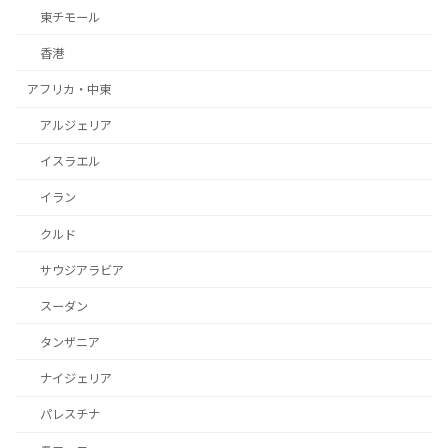
東チモール
香港
アフリカ・中東
アルジェリア
イスラエル
イラン
クルド
サウジアラビア
スーダン
タンザニア
ナイジェリア
パレスチナ