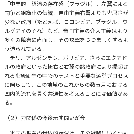
「中間的」経済の存在感（ブラジル）、左翼による
闘争と組織化の伝統、自由主義右翼よりも卑屈さが
少ない政府（たとえば、コロンビア、ブラジル、ウ
ルグアイのそれ）など、帝国主義の介入主義はより
多くの障害に直面し、その攻撃をつつましくするよ
う迫られている。
チリ、アルゼンチン、ボリビア、さらにエクアド
ルの政府といった極右と右翼の諸政府により提起さ
れる階級闘争の中でのテストと重要な選挙プロセス
に照らして、この地域のこれからの数ヵ月における
国内的流れを貫く共通性を考えることには価値があ
る。
（２）力関係の今後示す闘いが今
米国の現在の世界的状況は、その戦略にいくつも