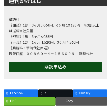
週刊かけはし
購読料
《開封》1部：3ヶ月5,064円、6ヶ月 10,128円 ※3部以上
は送料当社負担
《密封》1部：3ヶ月6,088円
《手渡》1部：1ヶ月 1,520円、3ヶ月 4,560円
《購読料・新時代社直送》
振替口座 ００８６０－４－１５６００９ 新時代社
購読申込み
Facebook
X
Bluesky
LINE
Copy