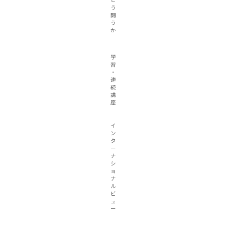
ど
う
闘
う
か
学
習
・
連
続
講
座
イ
ン
タ
ー
ナ
シ
ョ
ナ
ル
ビ
ュ
ー