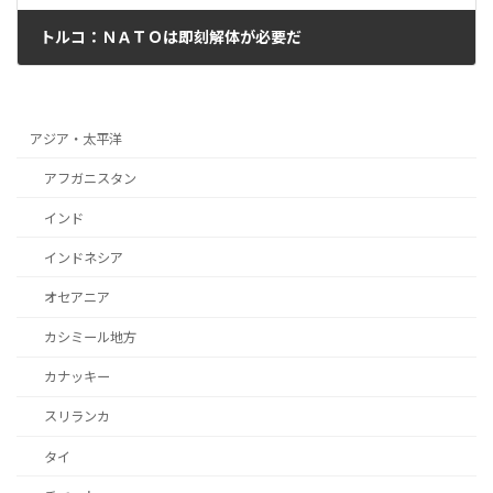
トルコ：ＮＡＴＯは即刻解体が必要だ
2026年6月24日
アジア・太平洋
アフガニスタン
インド
インドネシア
オセアニア
カシミール地方
カナッキー
スリランカ
タイ