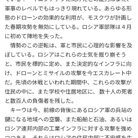
軍事のレベルでもはっきり現れている。あらゆる形
態のドローンの効果的な利用が、モスクワが計画し
た春期攻勢を無効にしている。ロシア軍部隊は４月
に初めて陣地を失った。
情勢のこの逆転は、軍と市民に心理的な影響を及
ぼしている。ロシアはこれらの士気を掘り崩そう
と、市民を標的に定め、また決定的なインフラに向
け、ドローンとミサイルの攻撃を今エスカレート中
だ。先頃の休戦といわれた期間中、これらの攻撃が
住民の中に、また学校や住居地区に、 数十人の死者
と数百人の負傷者を残した。
キーウは今、前線の背後にあるロシア軍の兵站の
鍵になる地域への空襲、また船舶と石油、あるいは
ロシア連邦内部の工業インフラに対する攻撃を強め
つつある。それらはロシアの住民内部に不安感を生