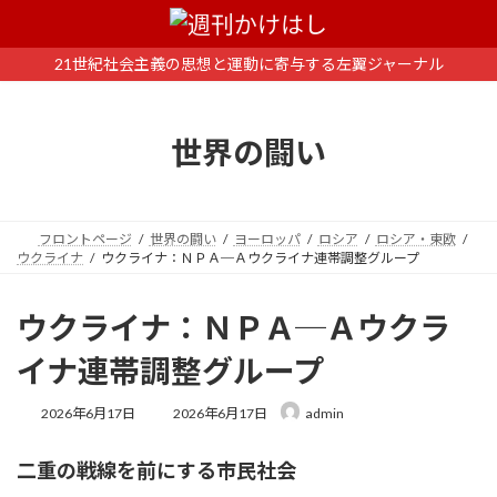
コ
ナ
ン
ビ
テ
ゲ
21世紀社会主義の思想と運動に寄与する左翼ジャーナル
ン
ー
ツ
シ
へ
ョ
世界の闘い
ス
ン
キ
に
ッ
移
プ
動
フロントページ
世界の闘い
ヨーロッパ
ロシア
ロシア・東欧
ウクライナ
ウクライナ：ＮＰＡ─Ａウクライナ連帯調整グループ
ウクライナ：ＮＰＡ─Ａウクラ
イナ連帯調整グループ
最
2026年6月17日
2026年6月17日
admin
終
更
二重の戦線を前にする市民社会
新
日