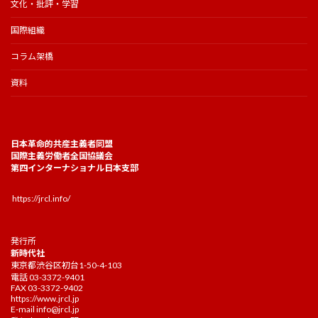
文化・批評・学習
国際組織
コラム架橋
資料
日本革命的共産主義者同盟
国際主義労働者全国協議会
第四インターナショナル日本支部
https://jrcl.info/
発行所
新時代社
東京都渋谷区初台1-50-4-103
電話 03-3372-9401
FAX 03-3372-9402
https://www.jrcl.jp
E-mail
info@jrcl.jp