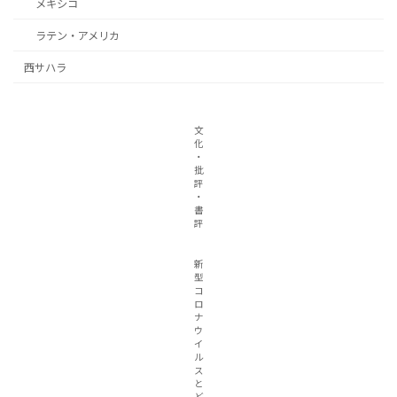
メキシコ
ラテン・アメリカ
西サハラ
文
化
・
批
評
・
書
評
新
型
コ
ロ
ナ
ウ
イ
ル
ス
と