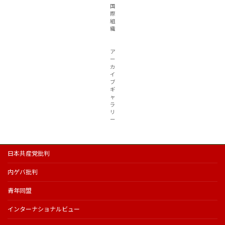
国
際
組
織
ア
ー
カ
イ
ブ
ギ
ャ
ラ
リ
ー
日本共産党批判
内ゲバ批判
青年同盟
インターナショナルビュー