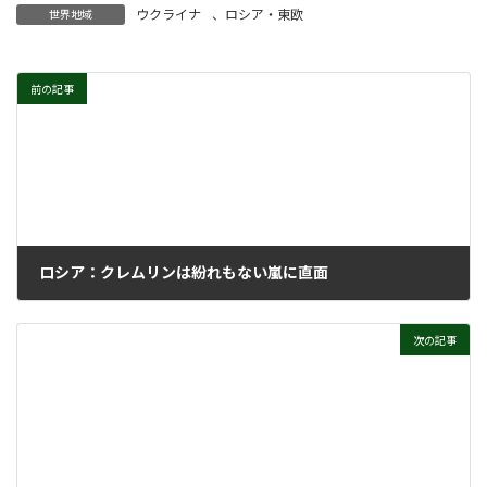
ウクライナ
、
ロシア・東欧
世界地域
前の記事
ロシア：クレムリンは紛れもない嵐に直面
2026年6月17日
次の記事