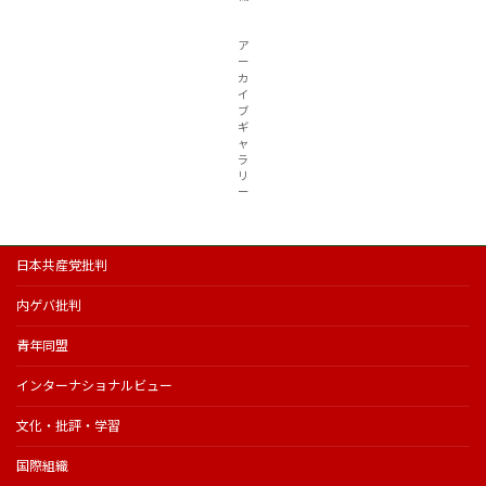
ア
ー
カ
イ
ブ
ギ
ャ
ラ
リ
ー
日本共産党批判
内ゲバ批判
青年同盟
インターナショナルビュー
文化・批評・学習
国際組織