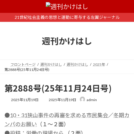
コ
ナ
ン
ビ
テ
ゲ
21世紀社会主義の思想と運動に寄与する左翼ジャーナル
ン
ー
ツ
シ
へ
ョ
週刊かけはし
ス
ン
キ
に
ッ
移
プ
動
フロントページ
週刊かけはし
週刊かけはし
2025年
第2888号(25年11月24日号)
第2888号(25年11月24日号)
最
2025年11月19日
2025年11月19日
admin
終
更
●10・31狭山事件の再審を求める市民集会
／
冬期カ
新
日
ンパのお願い
（１～２面）
時
:
●投稿：労働の現場から
（２面）