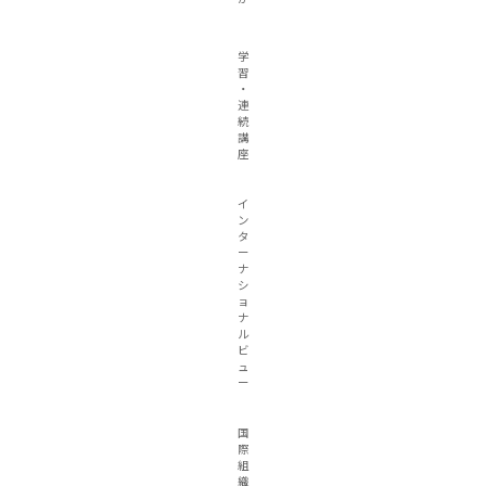
学
習
・
連
続
講
座
イ
ン
タ
ー
ナ
シ
ョ
ナ
ル
ビ
ュ
ー
国
際
組
織