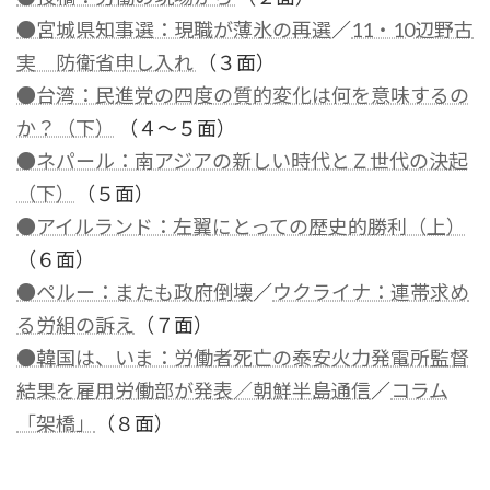
●宮城県知事選：現職が薄氷の再選
／
11・10辺野古
実 防衛省申し入れ
（３面）
●台湾：民進党の四度の質的変化は何を意味するの
か？（下）
（４～５面）
●ネパール：南アジアの新しい時代とＺ世代の決起
（下）
（５面）
●アイルランド：左翼にとっての歴史的勝利（上）
（６面）
●ペルー：またも政府倒壊
／
ウクライナ：連帯求め
る労組の訴え
（７面）
●韓国は、いま：労働者死亡の泰安火力発電所監督
結果を雇用労働部が発表／朝鮮半島通信
／
コラム
「架橋」
（８面）