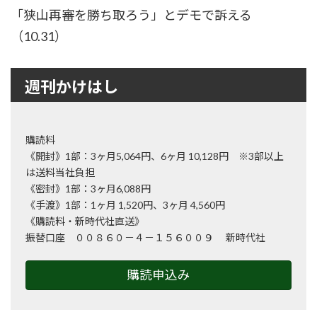
「狭山再審を勝ち取ろう」とデモで訴える
（10.31）
週刊かけはし
購読料
《開封》1部：3ヶ月5,064円、6ヶ月 10,128円 ※3部以上
は送料当社負担
《密封》1部：3ヶ月6,088円
《手渡》1部：1ヶ月 1,520円、3ヶ月 4,560円
《購読料・新時代社直送》
振替口座 ００８６０－４－１５６００９ 新時代社
購読申込み