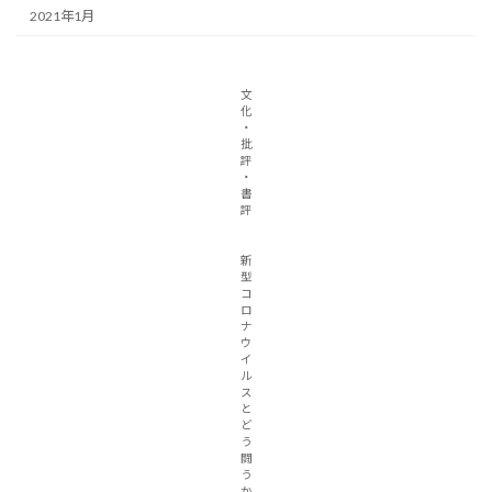
2021年1月
文
化
・
批
評
・
書
評
新
型
コ
ロ
ナ
ウ
イ
ル
ス
と
ど
う
闘
う
か