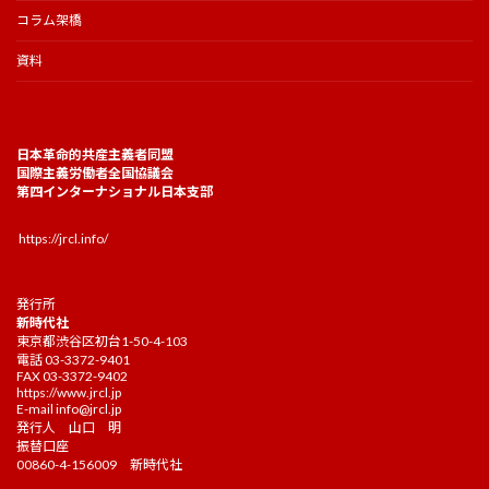
コラム架橋
資料
日本革命的共産主義者同盟
国際主義労働者全国協議会
第四インターナショナル日本支部
https://jrcl.info/
発行所
新時代社
東京都渋谷区初台1-50-4-103
電話 03-3372-9401
FAX 03-3372-9402
https://www.jrcl.jp
E-mail
info@jrcl.jp
発行人 山口 明
振替口座
00860-4-156009 新時代社