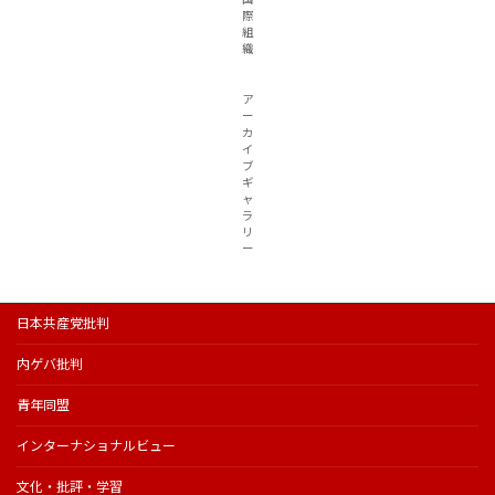
際
組
織
ア
ー
カ
イ
ブ
ギ
ャ
ラ
リ
ー
日本共産党批判
内ゲバ批判
青年同盟
インターナショナルビュー
文化・批評・学習