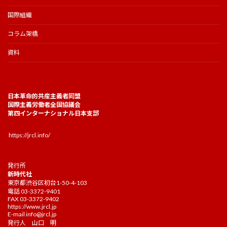
国際組織
コラム架橋
資料
日本革命的共産主義者同盟
国際主義労働者全国協議会
第四インターナショナル日本支部
https://jrcl.info/
発行所
新時代社
東京都渋谷区初台1-50-4-103
電話 03-3372-9401
FAX 03-3372-9402
https://www.jrcl.jp
E-mail
info@jrcl.jp
発行人 山口 明