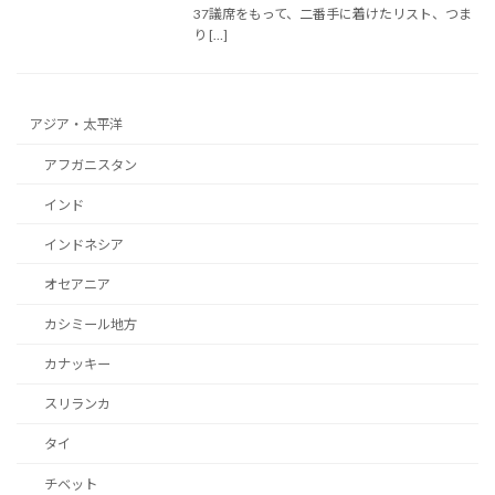
37議席をもって、二番手に着けたリスト、つま
り […]
アジア・太平洋
アフガニスタン
インド
インドネシア
オセアニア
カシミール地方
カナッキー
スリランカ
タイ
チベット