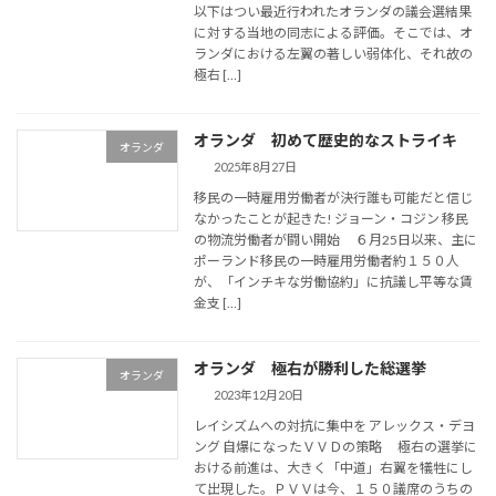
以下はつい最近行われたオランダの議会選結果
に対する当地の同志による評価。そこでは、オ
ランダにおける左翼の著しい弱体化、それ故の
極右 […]
オランダ 初めて歴史的なストライキ
オランダ
2025年8月27日
移民の一時雇用労働者が決行誰も可能だと信じ
なかったことが起きた! ジョーン・コジン 移民
の物流労働者が闘い開始 ６月25日以来、主に
ポーランド移民の一時雇用労働者約１５０人
が、「インチキな労働協約」に抗議し平等な賃
金支 […]
オランダ 極右が勝利した総選挙
オランダ
2023年12月20日
レイシズムへの対抗に集中を アレックス・デヨ
ング 自爆になったＶＶＤの策略 極右の選挙に
おける前進は、大きく「中道」右翼を犠牲にし
て出現した。ＰＶＶは今、１５０議席のうちの