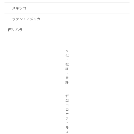
メキシコ
ラテン・アメリカ
西サハラ
文
化
・
批
評
・
書
評
新
型
コ
ロ
ナ
ウ
イ
ル
ス