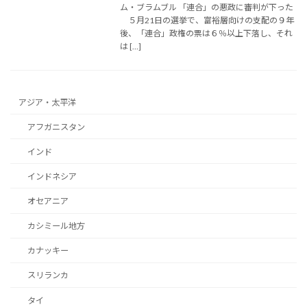
ム・ブラムブル 「連合」の悪政に審判が下った
５月21日の選挙で、富裕層向けの支配の９年
後、「連合」政権の票は６％以上下落し、それ
は […]
アジア・太平洋
アフガニスタン
インド
インドネシア
オセアニア
カシミール地方
カナッキー
スリランカ
タイ