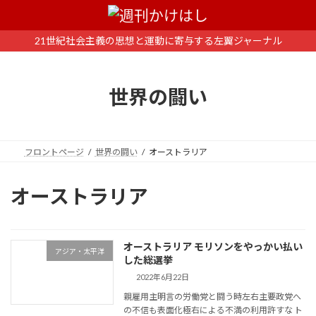
コ
ナ
ン
ビ
テ
ゲ
21世紀社会主義の思想と運動に寄与する左翼ジャーナル
ン
ー
ツ
シ
へ
ョ
世界の闘い
ス
ン
キ
に
ッ
移
プ
動
フロントページ
世界の闘い
オーストラリア
オーストラリア
オーストラリア モリソンをやっかい払い
アジア・太平洋
した総選挙
2022年6月22日
親雇用主明言の労働党と闘う時左右主要政党へ
の不信も表面化極右による不満の利用許すな ト