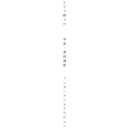
と
ど
う
闘
う
か
学
習
・
連
続
講
座
イ
ン
タ
ー
ナ
シ
ョ
ナ
ル
ビ
ュ
ー