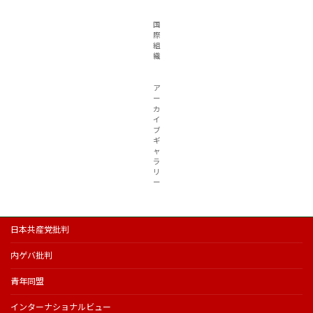
国
際
組
織
ア
ー
カ
イ
ブ
ギ
ャ
ラ
リ
ー
日本共産党批判
内ゲバ批判
青年同盟
インターナショナルビュー