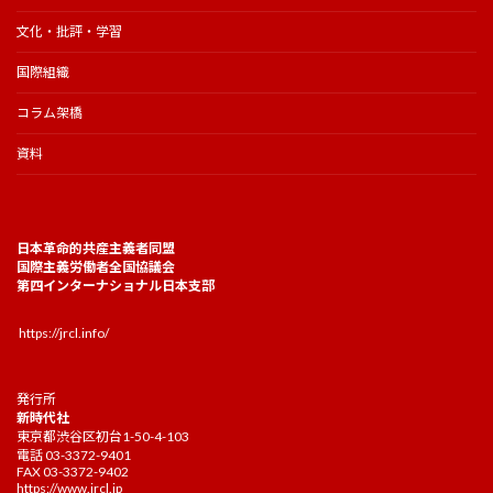
文化・批評・学習
国際組織
コラム架橋
資料
日本革命的共産主義者同盟
国際主義労働者全国協議会
第四インターナショナル日本支部
https://jrcl.info/
発行所
新時代社
東京都渋谷区初台1-50-4-103
電話 03-3372-9401
FAX 03-3372-9402
https://www.jrcl.jp