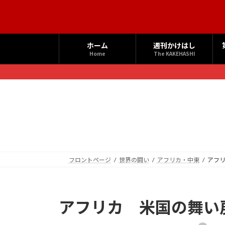
コ
ナ
ン
ビ
テ
ゲ
ン
ー
ホーム
週刊かけはし
ツ
シ
Home
The KAKEHASHI
へ
ョ
ス
ン
キ
に
ッ
移
プ
動
フロントページ
世界の闘い
アフリカ・中東
アフ
アフリカ 米国の舞い