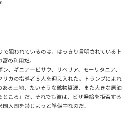
in
で狙われているのは、はっきり言明されているト
つ富の利用だ。
ン、ギニア―ビサウ、リベリア、モーリタニア、
フリカの指導者５人を迎え入れた。トランプによれ
のある土地、たいそうな鉱物資源、また大きな原油
たところ」だ。それでも彼は、ビザ発給を拒否する
米国入国を禁じようと準備中なのだ。