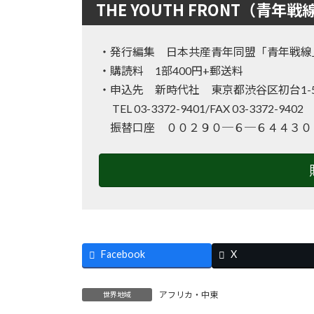
THE YOUTH FRONT（青年戦
・発行編集 日本共産青年同盟「青年戦線
・購読料 1部400円+郵送料
・申込先 新時代社 東京都渋谷区初台1-50
TEL 03-3372-9401/FAX 03-3372-940
振替口座 ００２９０─６─６４４３０
Facebook
X
アフリカ・中東
世界地域