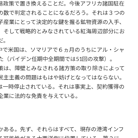
政策で置き換えることだ。今後アフリカ諸国駐在
の数で判定されることになるだろう。それは３つの
子産業にとって決定的な鍵を握る鉱物資源の入手、
、そして戦略的とみなされている紅海周辺部分にお
だ。
で米国は、ソマリアで６ヵ月のうちにアル・シャ
た（バイデン任期中全期間では51回の攻撃）。
策は、障壁とみなされる諸方策の取り除きによって
民主主義の問題はもはや妨げとなってはならない。
は一時停止されている。それは事実上、契約獲得の
企業に法的な免責を与えている。
ある。先ず、それらはすべて、現存の港湾インフ