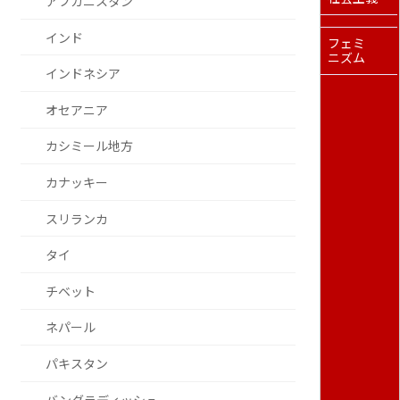
アフガニスタン
インド
フェミ
ニズム
インドネシア
オセアニア
カシミール地方
カナッキー
スリランカ
タイ
チベット
ネパール
パキスタン