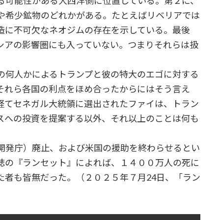
る可能性がある大西洋側に位置している。第２に、
や希少鉱物のどれかがある。たとえばリベリアでは
造に不可欠なネオジムの存在を示している。最後
シアの影響圏にも入っていない。つまりそれらは扱
の何人かによるトランプと彼の特大のエゴに対する
それら各国の利点をほめ合ったからにはそう言え
経てセネガル大統領に選出されたファイは、トラン
スへの投資を提案する以外、それ以上のことは何も
開発庁）廃止、および米国の援助を終わらせるとい
誌の『ランセット』によれば、１４００万人の死に
た者も皆無だった。（２０２５年７月24日、「ラン