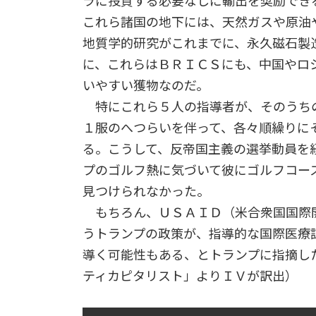
ラに投資する必要なしに輸出を奨励でき
これら諸国の地下には、天然ガスや原油
地質学的研究がこれまでに、永久磁石製
に、これらはＢＲＩＣＳにも、中国やロ
いやすい獲物なのだ。
特にこれら５人の指導者が、そのうち
１服のへつらいを伴って、各々順繰りに
る。こうして、反帝国主義の選挙動員を
プのゴルフ熱に気づいて彼にゴルフコー
見つけられなかった。
もちろん、ＵＳＡＩＤ（米合衆国国際
うトランプの政策が、指導的な国際医療
導く可能性もある、とトランプに指摘し
ティカピタリスト」よりＩＶが訳出）