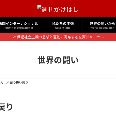
第四インターナショナル
私たちの主張
世界の闘いから
Fourth International
Assertions
World Revolution
21世紀社会主義の思想と運動に寄与する左翼ジャーナル
世界の闘い
リカ 米国の舞い戻り
戻り