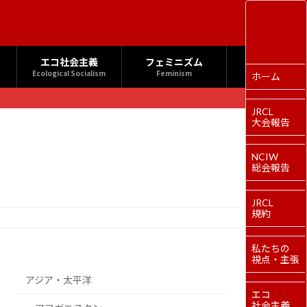
エコ社会主義
フェミニズム
Ecological Socialism
Feminism
ホーム
JRCL
大会報告
NCIW
総会報告
JRCL
規約
私たちの
視点・主張
アジア・太平洋
エコ
社会主義