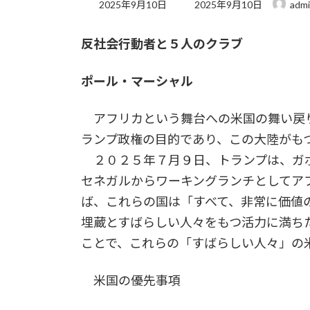
最
2025年9月10日
2025年9月10日
adm
終
更
反社会行動者と５人のクラブ
新
日
時
ポール・マーシャル
:
アフリカという舞台への米国の舞い戻り
ランプ政権の目的であり、この大陸がも
２０２５年７月９日、トランプは、ガボ
セネガルからワーキングランチとしてア
ば、これらの国は「すべて、非常に価値
埋蔵とすばらしい人々をもつ活力に満ち
ことで、これらの「すばらしい人々」の
米国の優先事項