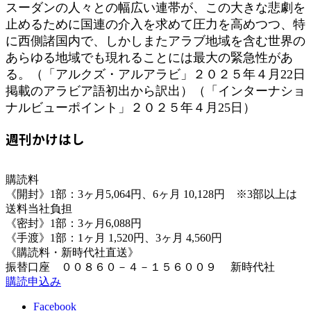
スーダンの人々との幅広い連帯が、この大きな悲劇を
止めるために国連の介入を求めて圧力を高めつつ、特
に西側諸国内で、しかしまたアラブ地域を含む世界の
あらゆる地域でも現れることには最大の緊急性があ
る。（「アルクズ・アルアラビ」２０２５年４月22日
掲載のアラビア語初出から訳出）（「インターナショ
ナルビューポイント」２０２５年４月25日）
週刊かけはし
購読料
《開封》1部：3ヶ月5,064円、6ヶ月 10,128円 ※3部以上は
送料当社負担
《密封》1部：3ヶ月6,088円
《手渡》1部：1ヶ月 1,520円、3ヶ月 4,560円
《購読料・新時代社直送》
振替口座 ００８６０－４－１５６００９ 新時代社
購読申込み
Facebook