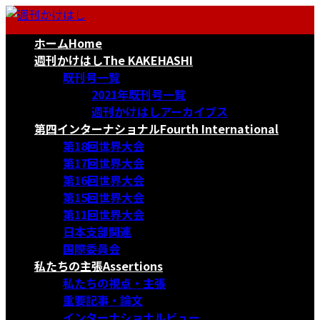
コ
ナ
ン
ビ
ホーム
Home
テ
ゲ
ン
ー
週刊かけはし
The KAKEHASHI
ツ
シ
既刊号一覧
へ
ョ
2021年既刊号一覧
ス
ン
週刊かけはしアーカイブス
キ
に
第四インターナショナル
Fourth International
ッ
移
第18回世界大会
プ
動
第17回世界大会
第16回世界大会
第15回世界大会
第11回世界大会
日本支部関連
国際委員会
私たちの主張
Assertions
私たちの視点・主張
重要記事・論文
インターナショナルビュー