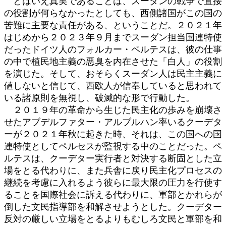
とはいえ真実であることは、スーダンの戦争で直接
の役割が何らなかったとしても、西側諸国がこの国の
苦難に主要な責任がある、ということだ。２０２１年
はじめから２０２３年９月までスーダン担当国連特使
だったドイツ人のフォルカー・ペルテスは、彼の仕事
の中で植民地主義の悪臭を内在させた「白人」の役割
を演じた。そして、おそらくスーダン人は民主主義に
値しないと信じて、西欧人が信奉していると思われて
いる諸原則を無視し、破滅的な形で行動した。
２０１９年の革命から生じた民主化の歩みを崩壊さ
せたアブデルファター・アルブルハン率いるクーデタ
ーが２０２１年秋に起きた時、それは、この国への国
連特使としてペルセスが監視する中のことだった。ペ
ルテスは、クーデター実行者と対決する断固とした立
場をとる代わりに、また兵舎に戻り民主化プロセスの
継続を考慮に入れるよう彼らに最大限の圧力を行使す
ることを国際社会に訴える代わりに、軍部とかれらが
倒した文民指導部を和解させようとした。クーデター
反対の厳しい立場をとるよりもむしろ文民と軍部を和