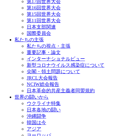
第17回世界大会
第16回世界大会
第15回世界大会
第11回世界大会
日本支部関連
国際委員会
私たちの主張
私たちの視点・主張
重要記事・論文
インターナショナルビュー
新型コロナウイルス感染症について
尖閣・領土問題について
JRCL大会報告
NCIW総会報告
日本革命的共産主義者同盟規約
世界の闘いから
ウクライナ特集
日本各地の闘い
沖縄闘争
韓国は今
アジア
ヨーロッパ