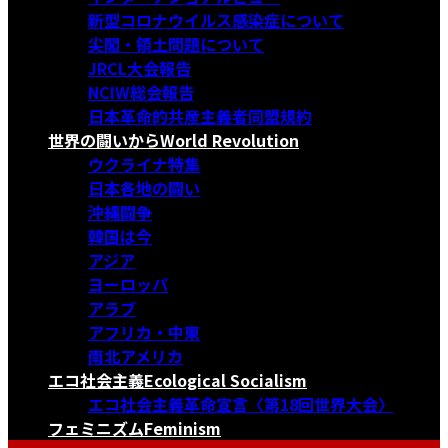
新型コロナウイルス感染症について
尖閣・領土問題について
JRCL大会報告
NCIW総会報告
日本革命的共産主義者同盟規約
世界の闘いから
World Revolution
ウクライナ特集
日本各地の闘い
沖縄闘争
韓国は今
アジア
ヨーロッパ
アラブ
アフリカ・中東
南北アメリカ
エコ社会主義
Ecological Socialism
エコ社会主義革命宣言〈第18回世界大会〉
フェミニズム
Feminism