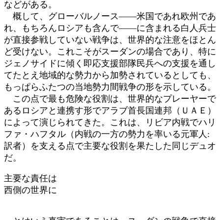
などがある。
概して、グローバルノース――米国であれ欧州であ
れ、もちろんロシアも含んで――に含まれる白人兵士
が直接参戦していない戦争は、世界的な注意をほとん
ど受けない。これこそがスーダンの場合であり、特に
ジェノサイドに傾く即応支援部隊民兵への支援を通し
てたとえ地域的な勢力から加勢されているとしても、
もっぱらふたつの当地勢力間戦争の形を示している。
この点で最も危険な役割は、世界的なプレーヤーで
あるロシアと連携す形でアラブ首長国連邦（ＵＡＥ）
によって演じられてきた。これは、リビア内戦でハリ
ファ・ハフタル（内戦の一方の勢力を率いる元軍人:
訳者）を支える点で主要な役割を果たした同じデュオ
だ。
主要な責任は
西側の世界に