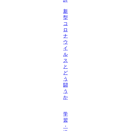
新
型
コ
ロ
ナ
ウ
イ
ル
ス
と
ど
う
闘
う
か
学
習
・