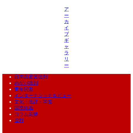
ア
ー
カ
イ
ブ
ギ
ャ
ラ
リ
ー
日本共産党批判
内ゲバ批判
青年同盟
インターナショナルビュー
文化・批評・学習
国際組織
コラム架橋
資料