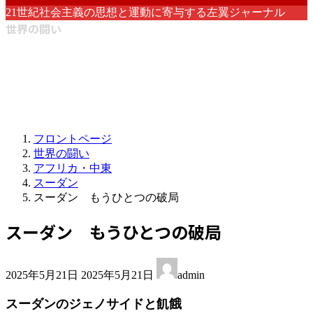
21世紀社会主義の思想と運動に寄与する左翼ジャーナル
世界の闘い
フロントページ
世界の闘い
アフリカ・中東
スーダン
スーダン もうひとつの破局
スーダン もうひとつの破局
最
2025年5月21日
2025年5月21日
admin
終
更
スーダンのジェノサイドと飢餓
新