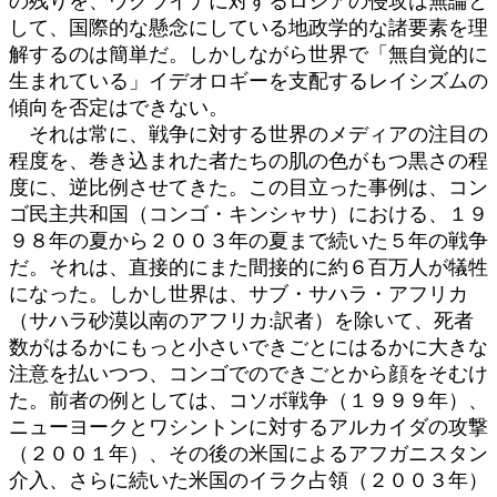
の残りを、ウクライナに対するロシアの侵攻は無論と
して、国際的な懸念にしている地政学的な諸要素を理
解するのは簡単だ。しかしながら世界で「無自覚的に
生まれている」イデオロギーを支配するレイシズムの
傾向を否定はできない。
それは常に、戦争に対する世界のメディアの注目の
程度を、巻き込まれた者たちの肌の色がもつ黒さの程
度に、逆比例させてきた。この目立った事例は、コン
ゴ民主共和国（コンゴ・キンシャサ）における、１９
９８年の夏から２００３年の夏まで続いた５年の戦争
だ。それは、直接的にまた間接的に約６百万人が犠牲
になった。しかし世界は、サブ・サハラ・アフリカ
（サハラ砂漠以南のアフリカ:訳者）を除いて、死者
数がはるかにもっと小さいできごとにはるかに大きな
注意を払いつつ、コンゴでのできごとから顔をそむけ
た。前者の例としては、コソボ戦争（１９９９年）、
ニューヨークとワシントンに対するアルカイダの攻撃
（２００１年）、その後の米国によるアフガニスタン
介入、さらに続いた米国のイラク占領（２００３年）