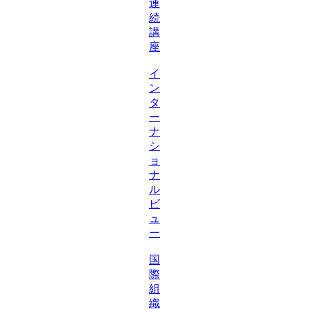
連
続
講
座
イ
ン
タ
ー
ナ
シ
ョ
ナ
ル
ビ
ュ
ー
国
際
組
織