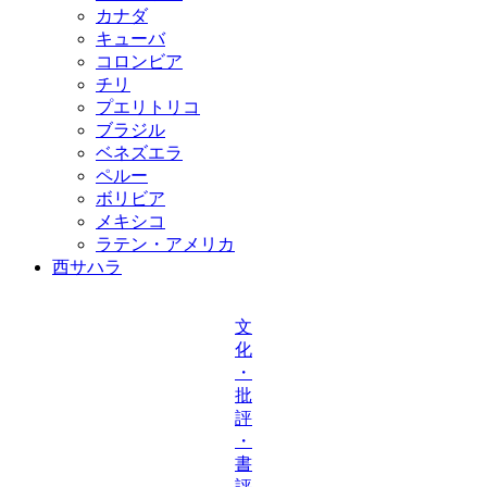
カナダ
キューバ
コロンビア
チリ
プエリトリコ
ブラジル
ベネズエラ
ペルー
ボリビア
メキシコ
ラテン・アメリカ
西サハラ
文
化
・
批
評
・
書
評