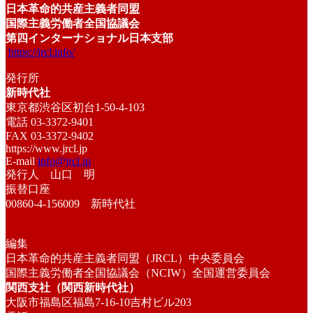
日本革命的共産主義者同盟
国際主義労働者全国協議会
第四インターナショナル日本支部
https://jrcl.info/
発行所
新時代社
東京都渋谷区初台1-50-4-103
電話 03-3372-9401
FAX 03-3372-9402
https://www.jrcl.jp
E-mail
info@jrcl.jp
発行人 山口 明
振替口座
00860-4-156009 新時代社
編集
日本革命的共産主義者同盟（JRCL）中央委員会
国際主義労働者全国協議会（NCIW）全国運営委員会
関西支社（関西新時代社）
大阪市福島区福島7-16-10吉村ビル203