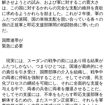
解させようとの試み、および軍に対するこの寛大さ
は、この国に対するかれらの完全な支配の維持を貪欲
に求めるようかれらを励ました。これが２年後、軍の
ふたつの派閥、国の単独支配を競い合っている各々の
側の正規軍と即応支援部隊間の戦闘勃発に導いたの
だ。
国際連帯が
緊急に必要
現実には、スーダンの戦争の前にはあり得る結果が
ふたつしかない。つまりひとつは、国連が最終的にそ
の責任を引き受け、国際部隊の介入を組織し、戦争中
の両者に停戦を強制することだ。そしてその後、民主
化プロセスの継続を可能にし、それに全面的な支援を
与える中で、両者の兵舎に両者を撤退させることだ。
そしてその支援には、不幸をもたらす即応支援部隊を
解体するための、またスーダン正規軍に、それらを軍