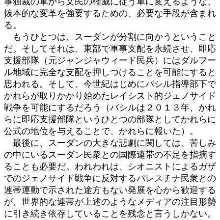
事独裁の軍から文民の権威に従う軍に変えるような、
抜本的な変革を強要するための、必要な手段が含まれ
る。
もうひとつは、スーダンが分割に向かうということ
だ。そしてそれは、東部で軍事支配を永続させ、即応
支援部隊（元ジャンジャウィード民兵）にはダルフー
ル地域に完全な支配を押しつけることを可能にすると
思われる。そして、今世紀はじめにバシル指導部下で
かれらが取りかかり始めたレイシスト的ジェノサイド
戦争を可能にするだろう（バシルは２０１３年、かれ
らに即応支援部隊というひとつの部隊としてかれらに
公式の地位を与えることで、かれらに報いた）。
最後に、スーダンの大きな悲劇に関しては、苦しみ
の中にいるスーダン民衆との国際連帯の不足を指摘す
ることも必要だ。われわれは、シオニストによるガザ
でのジェノサイド戦争に反対するパレスチナ民衆との
連帯運動で示された途方もない発展を心から歓迎する
が、世界的な連帯が上述のようなメディアの注目形勢
に引き続き依存していることを残念と言うしかない。