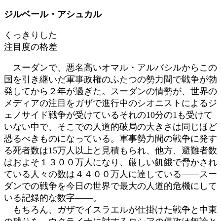
日
ジルベール・アシュカル
時
:
くっきりした
注目度の格差
スーダンで、悪名高いオマル・アルバシルからこの
国を引き継いだ軍事政権のふたつの勢力間で戦争が勃
発してから２年が過ぎた。スーダンの情勢が、世界の
メディアの注目をガザで進行中のシオニストによるジ
ェノサイド戦争が受けているそれの10分の1も受けて
いない中で、そこでの人道的破局の大きさは同じほど
恐るべきものになっている。軍事勢力間の戦争に発す
る死者数は15万人以上と見積もられ、他方、避難者数
はおよそ１３００万人になり、厳しい飢餓で脅かされ
ている人々の数は４４００万人に達している――スー
ダンでの戦争を今日の世界で最大の人道的危機にして
いる記録的な数字――。
もちろん、ガザでイスラエルが仕掛けた戦争と中東