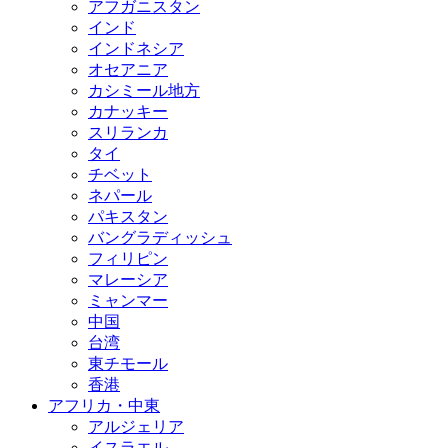
アフガニスタン
インド
インドネシア
オセアニア
カシミール地方
カナッキー
スリランカ
タイ
チベット
ネパール
パキスタン
バングラディッシュ
フィリピン
マレーシア
ミャンマー
中国
台湾
東チモール
香港
アフリカ・中東
アルジェリア
イスラエル