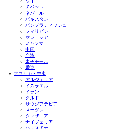
タイ
チベット
ネパール
パキスタン
バングラディッシュ
フィリピン
マレーシア
ミャンマー
中国
台湾
東チモール
香港
アフリカ・中東
アルジェリア
イスラエル
イラン
クルド
サウジアラビア
スーダン
タンザニア
ナイジェリア
パレスチナ