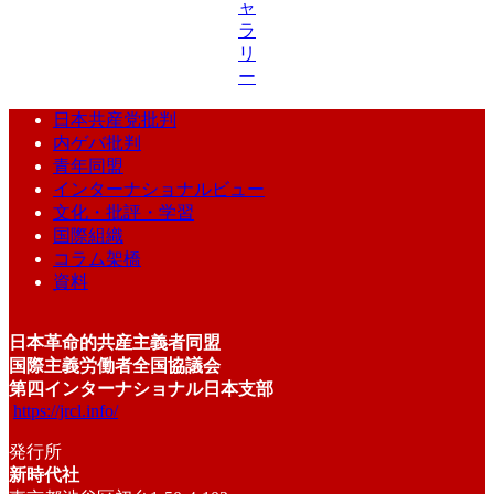
ャ
ラ
リ
ー
日本共産党批判
内ゲバ批判
青年同盟
インターナショナルビュー
文化・批評・学習
国際組織
コラム架橋
資料
日本革命的共産主義者同盟
国際主義労働者全国協議会
第四インターナショナル日本支部
https://jrcl.info/
発行所
新時代社