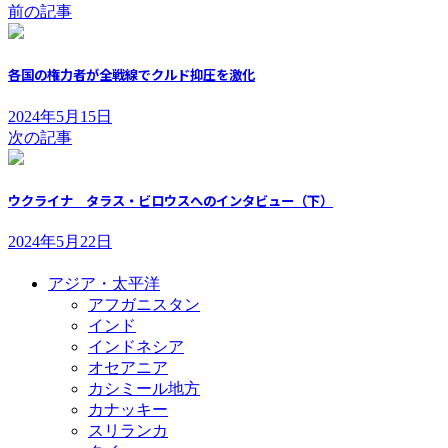
前の記事
各国の権力者が全戦線でクルド抑圧を激化
2024年5月15日
次の記事
ウクライナ タラス・ビロウスへのインタビュー（下）
2024年5月22日
アジア・太平洋
アフガニスタン
インド
インドネシア
オセアニア
カシミール地方
カナッキー
スリランカ