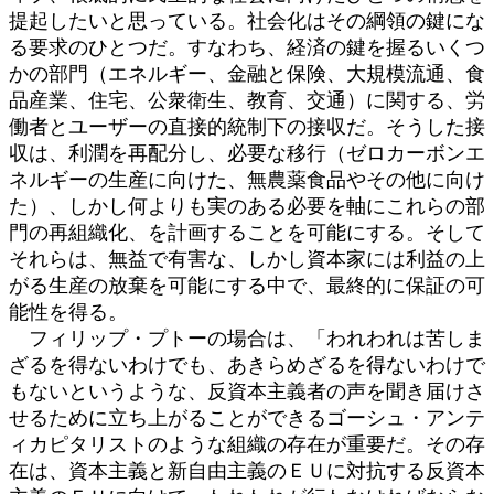
提起したいと思っている。社会化はその綱領の鍵にな
る要求のひとつだ。すなわち、経済の鍵を握るいくつ
かの部門（エネルギー、金融と保険、大規模流通、食
品産業、住宅、公衆衛生、教育、交通）に関する、労
働者とユーザーの直接的統制下の接収だ。そうした接
収は、利潤を再配分し、必要な移行（ゼロカーボンエ
ネルギーの生産に向けた、無農薬食品やその他に向け
た）、しかし何よりも実のある必要を軸にこれらの部
門の再組織化、を計画することを可能にする。そして
それらは、無益で有害な、しかし資本家には利益の上
がる生産の放棄を可能にする中で、最終的に保証の可
能性を得る。
フィリップ・プトーの場合は、「われわれは苦しま
ざるを得ないわけでも、あきらめざるを得ないわけで
もないというような、反資本主義者の声を聞き届けさ
せるために立ち上がることができるゴーシュ・アンテ
ィカピタリストのような組織の存在が重要だ。その存
在は、資本主義と新自由主義のＥＵに対抗する反資本