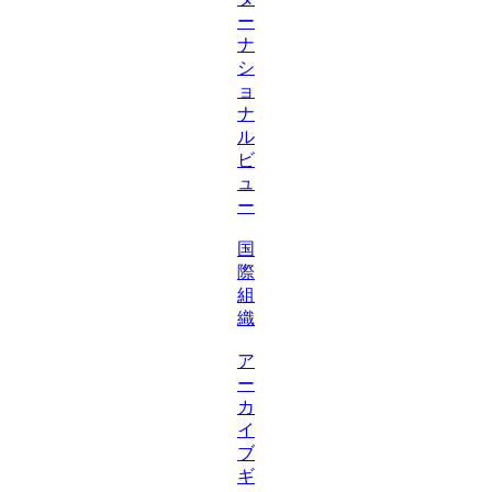
ー
ナ
シ
ョ
ナ
ル
ビ
ュ
ー
国
際
組
織
ア
ー
カ
イ
ブ
ギ