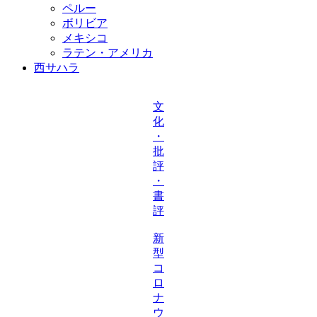
ペルー
ボリビア
メキシコ
ラテン・アメリカ
西サハラ
文
化
・
批
評
・
書
評
新
型
コ
ロ
ナ
ウ