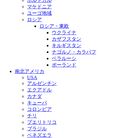
ポルトガル
マケドニア
ユーゴ地域
ロシア
ロシア・東欧
ウクライナ
カザフスタン
キルギスタン
ナゴルノ・カラバフ
ベラルーシ
ポーランド
南北アメリカ
USA
アルゼンチン
エクアドル
カナダ
キューバ
コロンビア
チリ
プエリトリコ
ブラジル
ベネズエラ