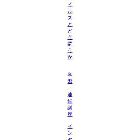
イ
ル
ス
と
ど
う
闘
う
か
学
習
・
連
続
講
座
イ
ン
タ