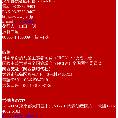
東京都渋谷区初台1-50-4-103
電話 03-3372-9401
FAX 03-3372-9402
https://www.jrcl.jp
E-mail
info@jrcl.jp
発行人 山口 明
振替口座
00860-4-156009 新時代社
編集
日本革命的共産主義者同盟（JRCL）中央委員会
国際主義労働者全国協議会（NCIW）全国運営委員会
関西支社（関西新時代社）
大阪市福島区福島7-16-10吉村ビル203
電話/FAX 06-6458-7018
振替口座 00910-8-308136
労働者の力社
143-0024 東京都大田区中央7-12-16 大森助産院方 電話 080-
4662-5183
red2129oct@outlook.jp