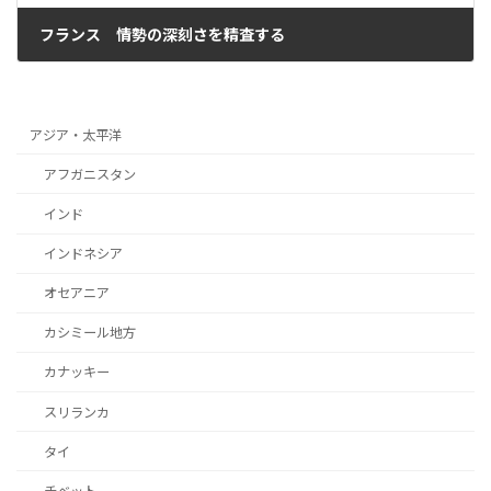
フランス 情勢の深刻さを精査する
2025年1月22日
アジア・太平洋
アフガニスタン
インド
インドネシア
オセアニア
カシミール地方
カナッキー
スリランカ
タイ