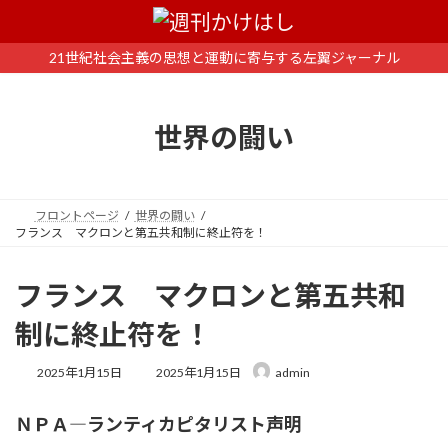
コ
ナ
ン
ビ
テ
ゲ
21世紀社会主義の思想と運動に寄与する左翼ジャーナル
ン
ー
ツ
シ
へ
ョ
世界の闘い
ス
ン
キ
に
ッ
移
プ
動
フロントページ
世界の闘い
フランス マクロンと第五共和制に終止符を！
フランス マクロンと第五共和
制に終止符を！
最
2025年1月15日
2025年1月15日
admin
終
更
ＮＰＡ―ランティカピタリスト声明
新
日