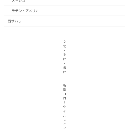
メキシコ
ラテン・アメリカ
西サハラ
文
化
・
批
評
・
書
評
新
型
コ
ロ
ナ
ウ
イ
ル
ス
と
ど