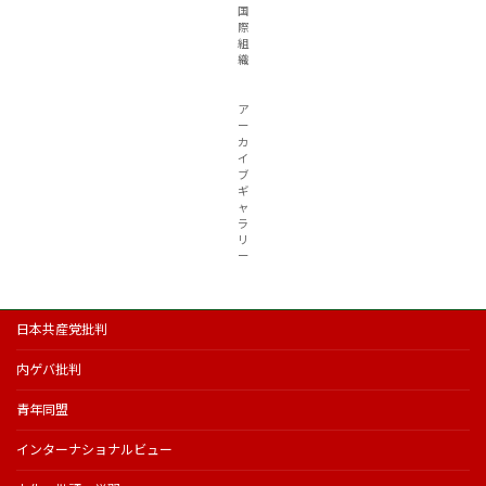
国
際
組
織
ア
ー
カ
イ
ブ
ギ
ャ
ラ
リ
ー
日本共産党批判
内ゲバ批判
青年同盟
インターナショナルビュー