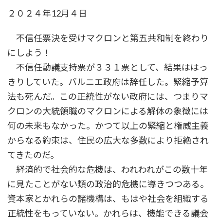
時
２０２４年12月４日
:
不信任票決を受けマクロンと第五共和制を終わり
にしよう！
不信任動議支持票が３３１票として、結果ははっ
きりしていた。バルニエ政府は辞任した。緊縮予算
法も死んだ。この正統性がない政府には、つまりマ
クロンの大統領職のマクロンによる解体の象徴には
何の未来もなかった。かつて以上の緊縮と権威主義
からなる約束は、住民の広大な多数により拒絶され
てきたのだ。
経済的で社会的な危機は、われわれがこの数十年
に見たことがない類の政治的危機に導きつつある。
資本家とかれらの諸機構は、もはや社会を組織する
正統性をもっていない。かれらは、機能できる議会