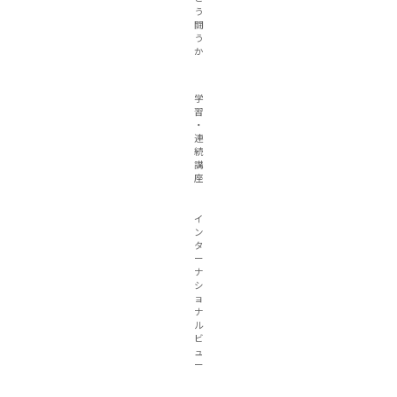
う
闘
う
か
学
習
・
連
続
講
座
イ
ン
タ
ー
ナ
シ
ョ
ナ
ル
ビ
ュ
ー