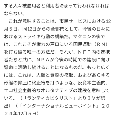
する人々――被雇用者と利用者――によって行われなければ
ならない。
これが意味することは、市民サービスにおける12
月５日、同12日からの全部門として、今後の日々に
おけるストライキ行動の構築だ。マクロンの後で
は、これこそが権力の戸口にいる国民運動（ＲＮ）
を打ち破る唯一の方法だ。それが、ＮＦＰ内の連携
者たちと共に、ＮＰＡが今後の時期での建設に向け
懸命に活動し続けることになるものだ。もっと広く
には、これは、人類と資源の搾取、およびあらゆる
形態の抑圧に終止符を打つような、反資本主義的、
エコ社会主義的なオルタナティブの建設を意味して
いる。（「ランティカピタリスト」よりＩＶが訳
出）（「インターナショナルビューポイント」２０
２４年12月５日）