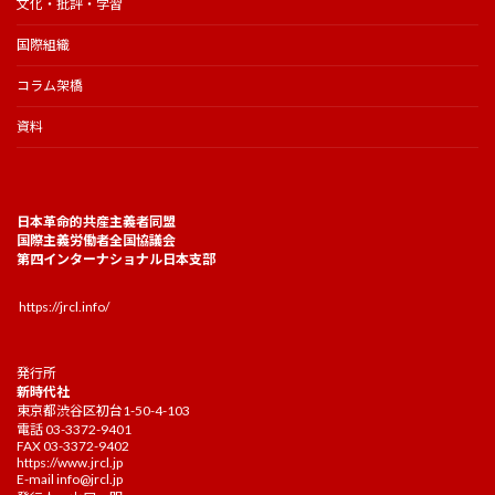
文化・批評・学習
国際組織
コラム架橋
資料
日本革命的共産主義者同盟
国際主義労働者全国協議会
第四インターナショナル日本支部
https://jrcl.info/
発行所
新時代社
東京都渋谷区初台1-50-4-103
電話 03-3372-9401
FAX 03-3372-9402
https://www.jrcl.jp
E-mail
info@jrcl.jp